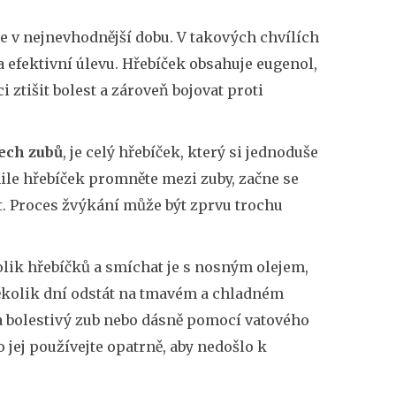
 v nejnevhodnější dobu. V takových chvílích
 efektivní úlevu. Hřebíček obsahuje eugenol,
ztišit bolest a zároveň bojovat proti
tech zubů
, je celý hřebíček, který si jednoduše
mile hřebíček promněte mezi zuby, začne se
t. Proces žvýkání může být zprvu trochu
kolik hřebíčků a smíchat je s nosným olejem,
kolik dní odstát na tmavém a chladném
 na bolestivý zub nebo dásně pomocí vatového
o jej používejte opatrně, aby nedošlo k