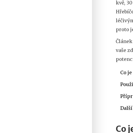
kvě, 30
Hřebíče
léčivým
proto 
Článek
vaše z
potenc
Co je
Použi
Přípr
Další
Co j