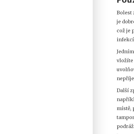
Bolest
je dobr
což je 
infekc
Jedním 
vložíte
uvolňov
nepříje
Další z
napřík
místě, 
tamponu
podráž