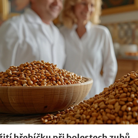
ití hřebíčku při bolestech zubů