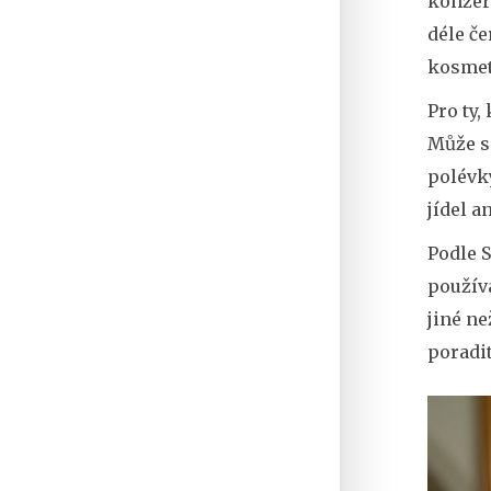
konzerv
déle če
kosmet
Pro ty
Může se
polévky
jídel a
Podle 
použív
jiné ne
poradi