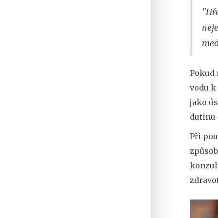
"Hře
neje
med
Pokud 
vodu k 
jako ús
dutinu 
Při po
způsobi
konzul
zdravot