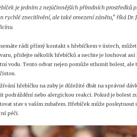
bíček je jedním z nejúčinnějších přírodních prostředků p
n rychlé znecitlivění, ale také omezení zánětu," říká Dr
icínu.
nemáte rádi přímý kontakt s hřebíčkem v ústech, můžete
varu, přidejte několik hřebíčků a nechte je louhovat asi
tní vodu. Tento odvar nejen pomůže utlumit bolest, ale 
čistou.
užívání hřebíčku na zuby je důležité dbát na správné d
t podráždění nebo alergickou reakci. Pokud je bolest zu
tovat stav s vaším zubařem. Hřebíček může poskytnout 
ní péči.