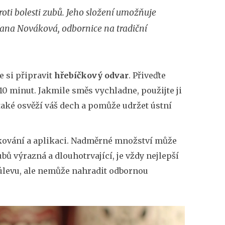
roti bolesti zubů. Jeho složení umožňuje
. Jana Nováková, odbornice na tradiční
 si připravit
hřebíčkový odvar
. Přiveďte
 10 minut. Jakmile směs vychladne, použijte ji
také osvěží váš dech a pomůže udržet ústní
ávkování a aplikaci. Nadměrné množství může
bů výrazná a dlouhotrvající, je vždy nejlepší
úlevu, ale nemůže nahradit odbornou