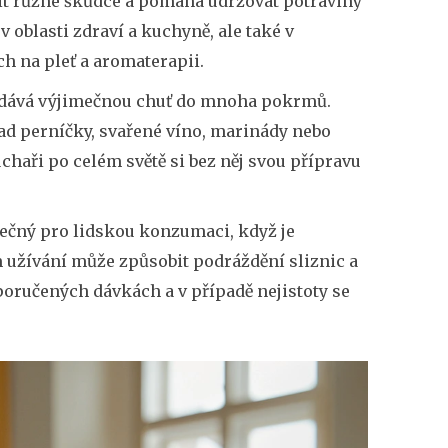
dit různé škůdce a pomáhá udržovat potraviny
 oblasti zdraví a kuchyně, ale také v
h na pleť a aromaterapii.
přidává výjimečnou chuť do mnoha pokrmů.
lad perníčky, svařené víno, marinády nebo
chaři po celém světě si bez něj svou přípravu
ečný pro lidskou konzumaci, když je
užívání může způsobit podráždění sliznic a
oporučených dávkách a v případě nejistoty se