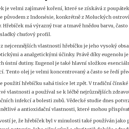
ek je velmi zajímavé koření, které se získává z poupát
je původem z Indonésie, konkrétně z Moluckých ostrovů
. Hřebíček má výrazný tvar a tmavě hnědou barvu, často
sladký chuťový profil.
 z nejcennějších vlastností hřebíčku je jeho vysoký obs
tickými a analgetickými účinky. Právě díky eugenolu je
h ústní dutiny. Eugenol je také hlavní složkou esenciáln
cí. Tento olej je velmi koncentrovaný a často se ředí př
e použití hřebíčku sahá tisíce let zpět. V tradiční číns
ivé vlastnosti a používal se k léčbě nejrůznějších zdravo
čních infekcí a bolesti zubů. Vědecké studie dnes potvr
nětlivé a antioxidační vlastnosti, které mohou přispíva
ostí je, že hřebíček byl v minulosti také používán jak