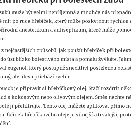
 zubů může být velmi nepříjemná a mnohdy nás přepadne
é mít po ruce hřebíček, který může poskytnout rychlou a
přírodní anestetikum a antiseptikum, které může pomoci 
ím.
z nejčastějších způsobů, jak použít
hřebíček při boles
 do úst blízko bolestivého místa a pomalu žvýkáte. Jak
at eugenol, který postupně znecitliví postiženou oblas
mný, ale úleva přichází rychle.
působ je připravit si
hřebíčkový olej
. Stačí rozdrtit ně
lad s kokosovým nebo olivovým olejem. Směs nechte ně
poté ji přefiltrujte. Tento olej můžete aplikovat přímo
. Účinek hřebíčkového oleje je silnější a trvalejší, prot
dění.