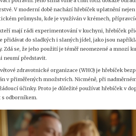
aci potravin. Jeho silná vůně a chuť totiž dokáže odra
rstvé. V moderní době nachází hřebíček uplatnění nejen v
ickém průmyslu, kde je využíván v krémech, přípravcíc
, kteří mají rádi experimentování v kuchyni, hřebíček 
 přidávat do sladkých i slaných jídel, jako jsou napřík
. Zdá se, že jeho použití je téměř neomezené a mnozí ku
ni neumí představit.
Světové zdravotnické organizace (WHO) je hřebíček bezp
án v přiměřených množstvích. Nicméně, při nadměrném 
žádoucí účinky. Proto je důležité používat hřebíček v d
t s odborníkem.