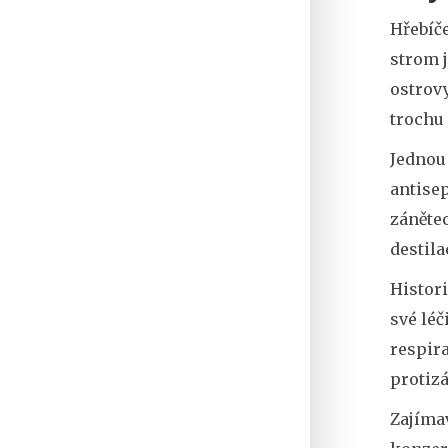
Hřebíč
strom 
ostrovy
trochu 
Jednou
antisep
zánětec
destila
Histori
své léč
respira
protizá
Zajímav