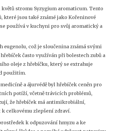
ek květů stromu Syzygium aromaticum. Tento
, které jsou také známé jako Kořeninové
 se používá v kuchyni pro svůj aromatický a
ah eugenolu, což je sloučenina známá svými
 hřebíček často využíván při bolestech zubů a
ího oleje z hřebíčku, který se extrahuje
ed použitím.
ké medicíně a ájurvédě byl hřebíček ceněn pro
tních potíží, včetně trávicích problémů,
zují, že hřebíček má antimikrobiální,
t k celkovému zlepšení zdraví.
o prostředek k odpuzování hmyzu a ke