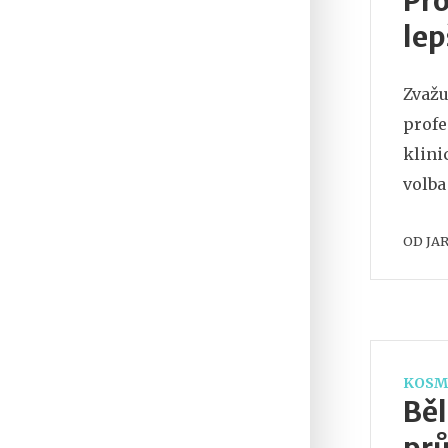
Pro
lep
Zvažu
profe
klini
volba
OD
JA
KOSM
Běl