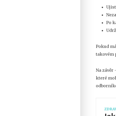
Ujis
Neza
Po k
Udrž
Pokud mát
takovém p
Na závěr 
které moh
odborníke
ZDRAV