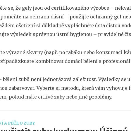
těte se, že gely jsou od certifikovaného výrobce – nekv
pomeňte na ochranu dásní – použijte ochranný gel neb
aždém ošetření si důkladně vypláchněte ústa čistou vodo
ujte výsledek správnou ústní hygienou – pravidelně čistě
e výrazné skvrny (např. po tabáku nebo konzumaci káv
řípadě zkuste kombinovat domácí bělení s profesionál
– bělení zubů není jednorázová záležitost. Výsledky se u
ou zabarvovat. Vyberte si metodu, která vám vyhovuje f
m, pokud máte citlivé zuby nebo jiné problémy.
Í A PÉČE O ZUBY