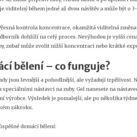
je viditelný během jedné až dvou návštěv a může být o 3–
řesná kontrola koncentrace, okamžitá viditelná změna 
dborník dohlíží na celý proces. Nevýhodou je vyšší ce
uby, zubař může zvolit nižší koncentraci nebo krátké expo
cí bělení – co funguje?
dy jsou levnější a pohodlnější, ale vyžadují trpělivost. 
a speciálními nástavci na zuby. Gel nanesete na nástave
í výrobce. Výsledek je pomalejší, ale po několika tý
ckém zákroku.
úspěšné domácí bělení: