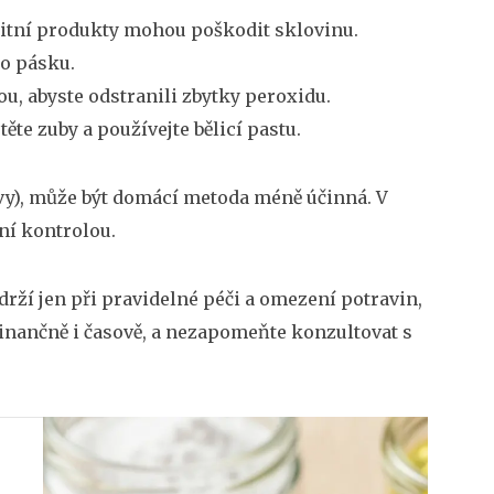
alitní produkty mohou poškodit sklovinu.
o pásku.
u, abyste odstranili zbytky peroxidu.
te zuby a používejte bělicí pastu.
y), může být domácí metoda méně účinná. V
ní kontrolou.
drží jen při pravidelné péči a omezení potravin,
inančně i časově, a nezapomeňte konzultovat s