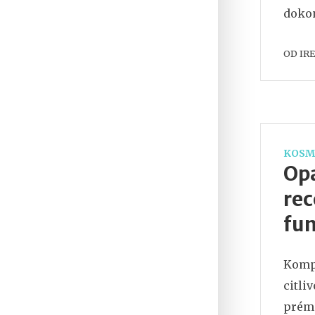
dokon
OD
IR
KOSM
Opa
rec
fu
Kompl
citli
prémi