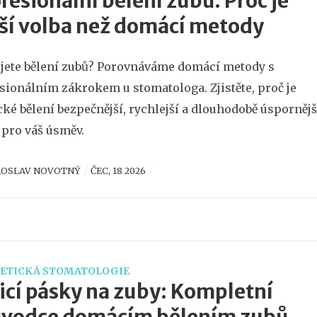
fesionální bělení zubů: Proč je
ší volba než domácí metody
jete bělení zubů? Porovnáváme domácí metody s
sionálním zákrokem u stomatologa. Zjistěte, proč je
cké bělení bezpečnější, rychlejší a dlouhodobě úspornějš
 pro váš úsměv.
ROSLAV NOVOTNÝ
ČEC, 18 2026
ETICKÁ STOMATOLOGIE
icí pásky na zuby: Kompletní