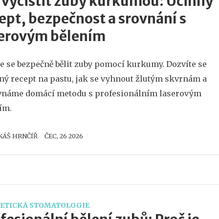
 vyčistit zuby kurkumou: Účinný
ept, bezpečnost a srovnání s
serovým bělením
e se bezpečně bělit zuby pomocí kurkumy. Dozvíte se
ný recept na pastu, jak se vyhnout žlutým skvrnám a
vnáme domácí metodu s profesionálním laserovým
ím.
KÁŠ HRNČÍŘ
ČEC, 26 2026
ETICKÁ STOMATOLOGIE