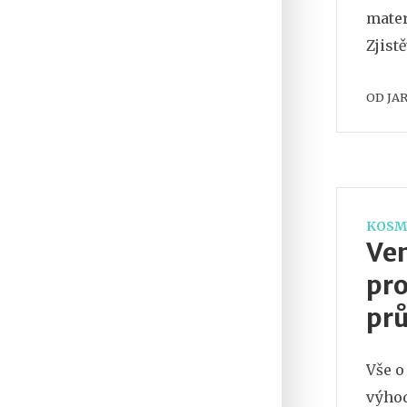
mater
Zjist
OD
JA
KOSM
Ven
pro
pr
Vše o
výhod