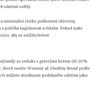
8 odstínů světlý.
a minimální riziko poškození skloviny,
na a potřeba naplánovat schůzku. Pokud máte
zice, aby se snížila bolest.
Nejčastěji se setkáte s gelovými krémy (10‑20 %
c, který nosíte 30 minut až 2 hodiny denně podle
dnech můžete dosáhnout podobného odstínu jako