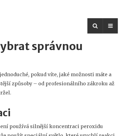
 vybrat správnou
t jednoduché, pokud víte, jaké možnosti máte a
stější způsoby – od profesionálního zákroku až
ržel.
aci
lení používá silnější koncentraci peroxidu
že použít speciální světlo, které urychlí reakci.