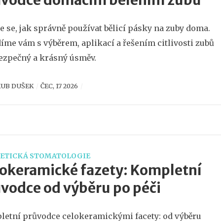
ůvodce domácím bělením zubů
e se, jak správně používat bělicí pásky na zuby doma.
íme vám s výběrem, aplikací a řešením citlivosti zubů
ezpečný a krásný úsměv.
KUB DUŠEK
ČEC, 17 2026
ETICKÁ STOMATOLOGIE
okeramické fazety: Kompletní
vodce od výběru po péči
etní průvodce celokeramickými facety: od výběru