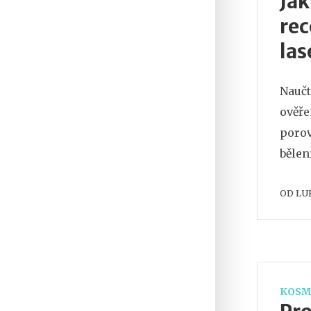
Jak
rec
la
Naučt
ověře
poro
bělen
OD
LU
KOSM