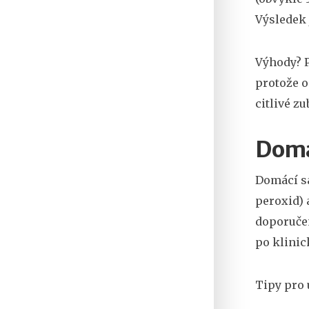
Výsledek 
Výhody? P
protože o
citlivé z
Domá
Domácí sa
peroxid) 
doporučen
po klini
Tipy pro 