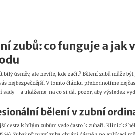
ní zubů: co funguje a jak
odu
t bílý úsměv, ale nevíte, kde začít? Bělení zubů může bý
 vás nejbezpečnější. V tomto článku přehodnotíme nejča
 sady – a ukážeme, na co si dát pozor, aby výsledek vyd
sionální bělení v zubní ordin
jší cesta k bílým zubům vede často k zubaři. Klinické bě
35 %). Zubař připraví zuby, chrání dásně a po aplikaci mů