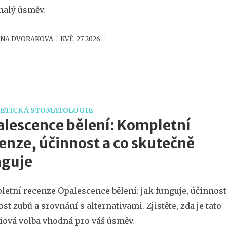
alý úsměv.
ENA DVORAKOVA
KVĚ, 27 2026
ETICKÁ STOMATOLOGIE
lescence bělení: Kompletní
enze, účinnost a co skutečně
nguje
etní recenze Opalescence bělení: jak funguje, účinnost
vost zubů a srovnání s alternativami. Zjistěte, zda je tato
ová volba vhodná pro váš úsměv.