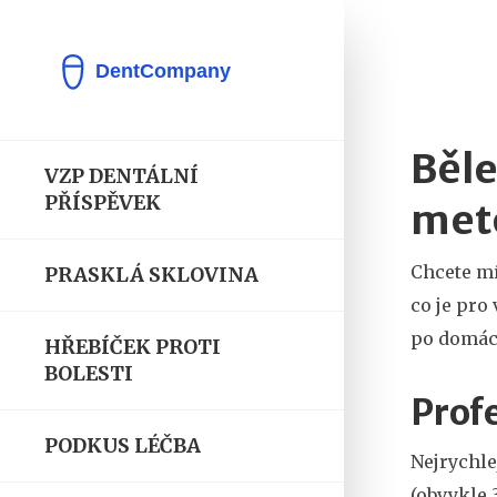
Běle
VZP DENTÁLNÍ
PŘÍSPĚVEK
met
Chcete mí
PRASKLÁ SKLOVINA
co je pro
po domácí
HŘEBÍČEK PROTI
BOLESTI
Profe
PODKUS LÉČBA
Nejrychle
(obvykle 