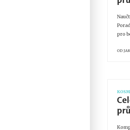
pr
Naučt
Porad
pro b
OD
JA
KOSM
Cel
prů
Kompl