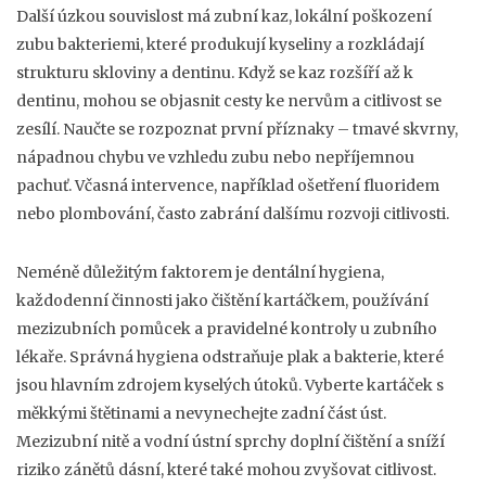
Další úzkou souvislost má
zubní kaz
,
lokální poškození
zubu bakteriemi, které produkují kyseliny a rozkládají
strukturu skloviny a dentinu
. Když se kaz rozšíří až k
dentinu, mohou se objasnit cesty ke nervům a citlivost se
zesílí. Naučte se rozpoznat první příznaky – tmavé skvrny,
nápadnou chybu ve vzhledu zubu nebo nepříjemnou
pachuť. Včasná intervence, například ošetření fluoridem
nebo plombování, často zabrání dalšímu rozvoji citlivosti.
Neméně důležitým faktorem je
dentální hygiena
,
každodenní činnosti jako čištění kartáčkem, používání
mezizubních pomůcek a pravidelné kontroly u zubního
lékaře
. Správná hygiena odstraňuje plak a bakterie, které
jsou hlavním zdrojem kyselých útoků. Vyberte kartáček s
měkkými štětinami a nevynechejte zadní část úst.
Mezizubní nitě a vodní ústní sprchy doplní čištění a sníží
riziko zánětů dásní, které také mohou zvyšovat citlivost.