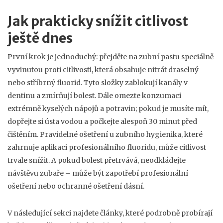
Jak prakticky snížit citlivost
ještě dnes
První krok je jednoduchý: přejděte na zubní pastu speciálně
vyvinutou proti citlivosti, která obsahuje nitrát draselný
nebo stříbrný fluorid. Tyto složky zablokují kanály v
dentinu a zmírňují bolest. Dále omezte konzumaci
extrémně kyselých nápojů a potravin; pokud je musíte mít,
dopřejte si ústa vodou a počkejte alespoň 30 minut před
čištěním. Pravidelné ošetření u zubního hygienika, které
zahrnuje aplikaci profesionálního fluoridu, může citlivost
trvale snížit. A pokud bolest přetrvává, neodkládejte
návštěvu zubaře – může být zapotřebí profesionální
ošetření nebo ochranné ošetření dásní.
V následující sekci najdete články, které podrobně probírají