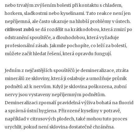
nebo trvalým zvýšením bolesti při kontaktu s chladem,
horkem, sladkostmi nebo kyselinami
. Tato reakce není jen
nepříjemná, ale často ukazuje na hlubší problémy v ústech.
citlivost zubů
se dá rozdělit na krátkodobou, která zmizí po
odstranění spouštěče, a dlouhodobou, která vyžaduje
profesionální zásah. Jakmile pochopíte, co leží za bolestí,
můžete začít hledat řešení, která opravdu fungují.
Jedním z nejčastějších spouštěčů je
demineralizace
,
ztráta
minerálů ze skloviny, která ji oslabuje a umožňuje průnik
podnětů až k nervům
. Když je sklovina poškozena, zubní
nervy jsou vystaveny nepříjemným podnětům.
Demineralizaci zpomalí pravidelná výživa bohatá na fluorid
a správná ústní hygiena. Přirozené kyseliny v potravě,
například v citrusových plodech, také mohou tuto proces
urychlit, pokud není sklovina dostatečně chráněna.