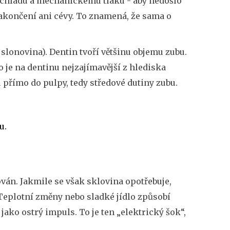
lu, chladu a mechanickému tlaku - aby nedošlo
akončení ani cévy. To znamená, že sama o
slonovina). Dentin tvoří většinu objemu zubu.
 je na dentinu nejzajímavější z hlediska
 přímo do pulpy, tedy středové dutiny zubu.
u.
ván. Jakmile se však sklovina opotřebuje,
 Teplotní změny nebo sladké jídlo způsobí
jako ostrý impuls. To je ten „elektrický šok“,