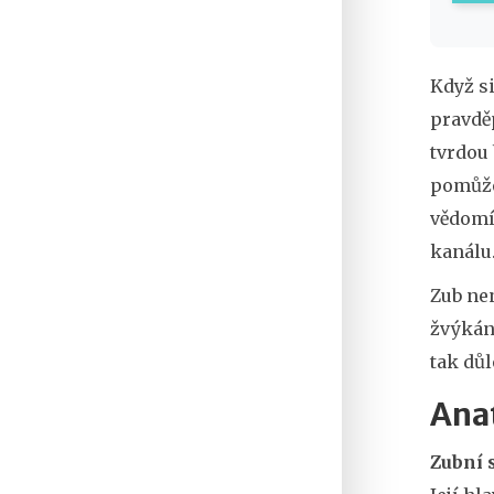
Když si
pravdě
tvrdou
pomůže
vědomí
kanálu
Zub nen
žvýkání
tak důl
Anat
Zubní 