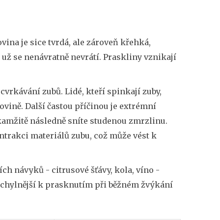
ovina je sice tvrdá, ale zároveň křehká,
 už se nenávratně nevrátí. Praskliny vznikají
scvrkávání zubů. Lidé, kteří spinkají zuby,
ovině. Další častou příčinou je extrémní
okamžitě následně sníte studenou zmrzlinu.
ntrakci materiálů zubu, což může vést k
h návyků - citrusové šťávy, kola, víno -
áchylnější k prasknutím při běžném žvýkání