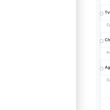
Tv
Ča
Ch
Pr
Ag
Či