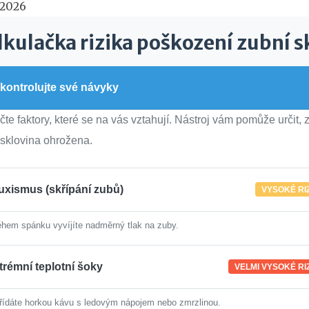
 2026
lkulačka rizika poškození zubní s
kontrolujte své návyky
te faktory, které se na vás vztahují. Nástroj vám pomůže určit, 
sklovina ohrožena.
uxismus (skřípání zubů)
VYSOKÉ RI
hem spánku vyvíjíte nadměrný tlak na zuby.
trémní teplotní šoky
VELMI VYSOKÉ RI
řídáte horkou kávu s ledovým nápojem nebo zmrzlinou.