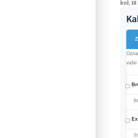
kvě, 18
Ka
Z
Označ
vaše 
Br
Bě
Ex
St