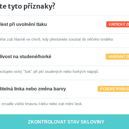
e tyto příznaky?
lest při uvolnění tlaku
KRITICKÝ 
líte zub hlavně ve chvíli, kdy přestanete soustat do něčeho tvrdého.
tlivost na studené/horké
VAROVNÝ Z
citujete ostrý "šok" při pití studených nebo horkých nápojů.
ditelná linka nebo změna barvy
FYZICKÉ POŠKO
 zrcadle vidíte tmavou čárku nebo zub mění lesk.
ZKONTROLOVAT STAV SKLOVINY