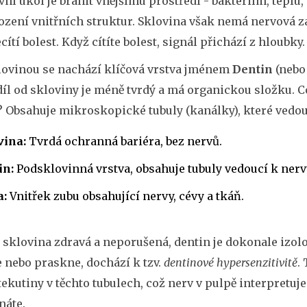
avní úkol je bránit vnějšímu prostředí - bakteriím, tep
ození vnitřních struktur. Sklovina však nemá nervová z
cítí bolest. Když cítíte bolest, signál přichází z hloubky.
lovinou se nachází klíčová vrstva jménem
Dentin
(nebo 
íl od skloviny je méně tvrdý a má organickou složku. Co
? Obsahuje mikroskopické tubuly (kanálky), které vedou
vina:
Tvrdá ochranná bariéra, bez nervů.
in:
Podsklovinná vrstva, obsahuje tubuly vedoucí k nerv
a:
Vnitřek zubu obsahující nervy, cévy a tkáň.
 sklovina zdravá a neporušená, dentin je dokonale izolo
 nebo praskne, dochází k tzv.
dentinové hypersenzitivitě
.
ekutiny v těchto tubulech, což nerv v pulpě interpretuje 
náte.