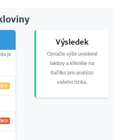
kloviny
Výsledek
Označte výše uvedené
zda je
faktory a klikněte na
tlačítko pro analýzu
vašeho rizika.
ZIKO
ZIKO