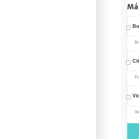
Mát
Bo
Bo
Ci
Po
Vi
Ve