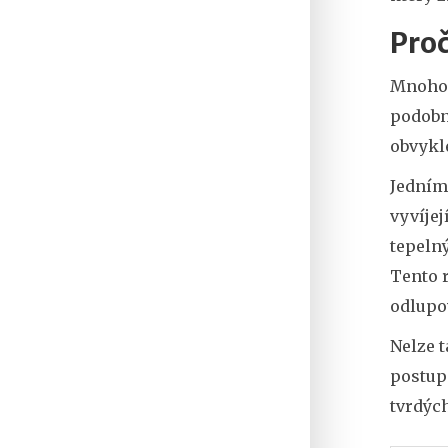
Proč
Mnoho l
podobně
obvykl
Jedním
vyvíjej
tepelný
Tento 
odlupo
Nelze t
postup
tvrdých