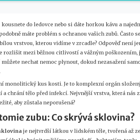
 kousnete do ledovce nebo si dáte horkou kávu a najedn
podobně máte problém s ochranou vašich zubů. Často se 
 bílou vrstvou, kterou vidíme v zrcadle? Odpověď není 
 rozlišit mezi běžnou citlivostí a vážným poškozením, 
 můžete nechat nemoc plynout, dokud nezasažení sam
.
í monolitický kus kosti. Je to komplexní orgán složený
 a chrání tělo před infekcí. Nejvnější vrstva, která nás z
ežité, aby zůstala neporušená?
omie zubu: Co skrývá sklovina?
sklovina
je
nejtvrdší látkou v lidském těle
, tvořená až 