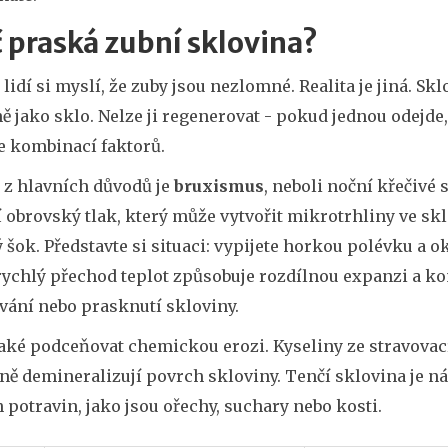
 praská zubní sklovina?
idí si myslí, že zuby jsou nezlomné. Realita je jiná. Skl
 jako sklo. Nelze ji regenerovat - pokud jednou odejde,
e kombinací faktorů.
 z hlavních důvodů je
bruxismus
, neboli noční křečivé 
í obrovský tlak, který může vytvořit mikrotrhliny ve skl
 šok. Představte si situaci: vypijete horkou polévku a 
rychlý přechod teplot způsobuje rozdílnou expanzi a ko
vání nebo prasknutí skloviny.
aké podceňovat chemickou erozi. Kyseliny ze stravovacíc
ně demineralizují povrch skloviny. Tenčí sklovina je n
 potravin, jako jsou ořechy, suchary nebo kosti.