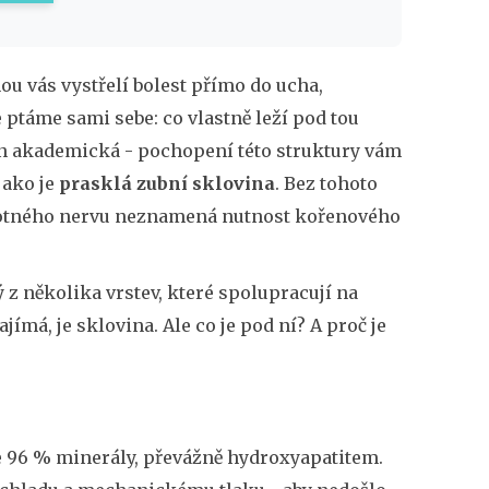
ou vás vystřelí bolest přímo do ucha,
ptáme sami sebe: co vlastně leží pod tou
jen akademická - pochopení této struktury vám
jako je
prasklá zubní sklovina
. Bez tohoto
otného nervu neznamená nutnost kořenového
 z několika vrstev, které spolupracují na
ajímá, je sklovina. Ale co je pod ní? A proč je
ze 96 % minerály, převážně hydroxyapatitem.