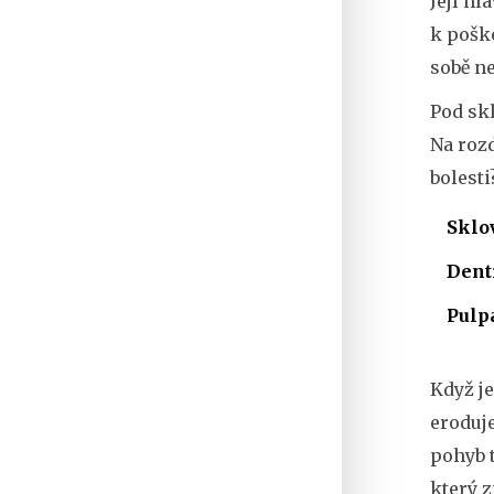
Její hl
k pošk
sobě ne
Pod sk
Na rozd
bolesti
Sklo
Dent
Pulp
Když je
eroduje
pohyb t
který z