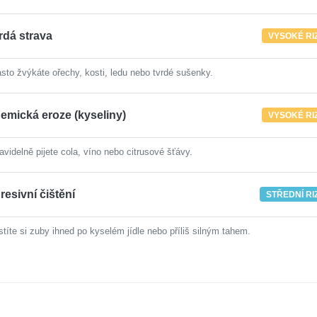
rdá strava
VYSOKÉ RI
sto žvýkáte ořechy, kosti, ledu nebo tvrdé sušenky.
emická eroze (kyseliny)
VYSOKÉ RI
avidelně pijete cola, víno nebo citrusové šťávy.
resivní čištění
STŘEDNÍ RI
stíte si zuby ihned po kyselém jídle nebo příliš silným tahem.