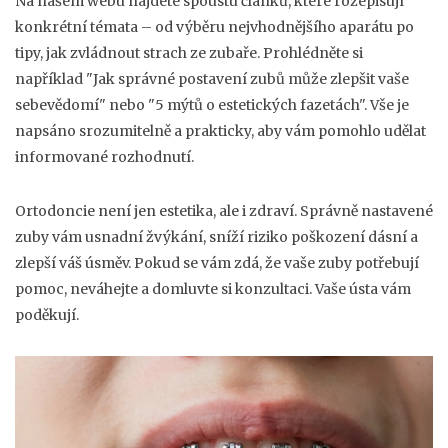
Na našem webu najdete spoustu článků, které rozepisují
konkrétní témata – od výběru nejvhodnějšího aparátu po
tipy, jak zvládnout strach ze zubaře. Prohlédněte si
například "Jak správné postavení zubů může zlepšit vaše
sebevědomí" nebo "5 mýtů o estetických fazetách". Vše je
napsáno srozumitelně a prakticky, aby vám pomohlo udělat
informované rozhodnutí.
Ortodoncie není jen estetika, ale i zdraví. Správně nastavené
zuby vám usnadní žvýkání, sníží riziko poškození dásní a
zlepší váš úsměv. Pokud se vám zdá, že vaše zuby potřebují
pomoc, neváhejte a domluvte si konzultaci. Vaše ústa vám
poděkují.