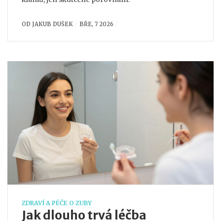
OD
JAKUB DUŠEK
BŘE, 7 2026
ZDRAVÍ A PÉČE O ZUBY
Jak dlouho trvá léčba