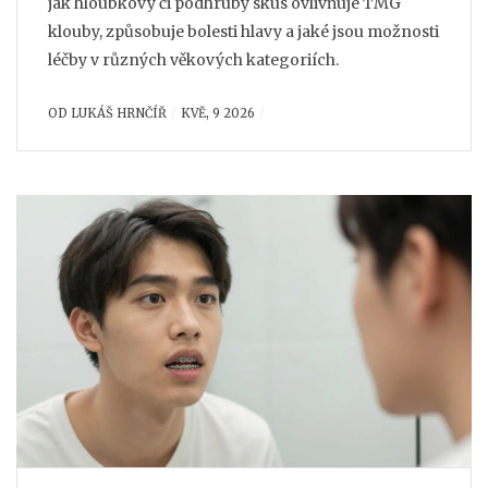
jak hloubkový či podhrubý skus ovlivňuje TMG
klouby, způsobuje bolesti hlavy a jaké jsou možnosti
léčby v různých věkových kategoriích.
OD
LUKÁŠ HRNČÍŘ
KVĚ, 9 2026