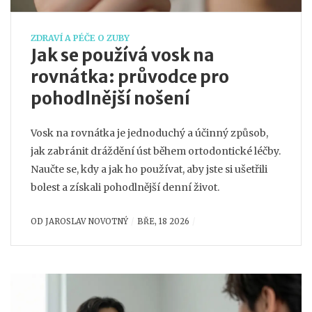
ZDRAVÍ A PÉČE O ZUBY
Jak se používá vosk na
rovnátka: průvodce pro
pohodlnější nošení
Vosk na rovnátka je jednoduchý a účinný způsob,
jak zabránit dráždění úst během ortodontické léčby.
Naučte se, kdy a jak ho používat, aby jste si ušetřili
bolest a získali pohodlnější denní život.
OD
JAROSLAV NOVOTNÝ
BŘE, 18 2026