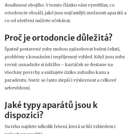
dosáhnout obojího. V tomto článku vám vysvětlím, co
ortodoncie obnáší, jaké jsou nejčastější možnosti aparátů a
co od ošetření můžete očekávat.
Proč je ortodoncie důležitá?
Špatně postavené zuby mohou způsobovat bolest čelistí,
problémy s kousáním i nepříjemný vzhled. Když jsou zuby
rovně, usnadníte si údržbu – kartáček se dostane na
všechny povrchy a snižujete riziko zubního kazu a
paradentu. Navíc se často zlepší i výslovnost a celkové
sebevědomí.
Jaké typy aparátů jsou k
dispozici?
Na trhu najdete několik řešení, která se liší vzhledem i