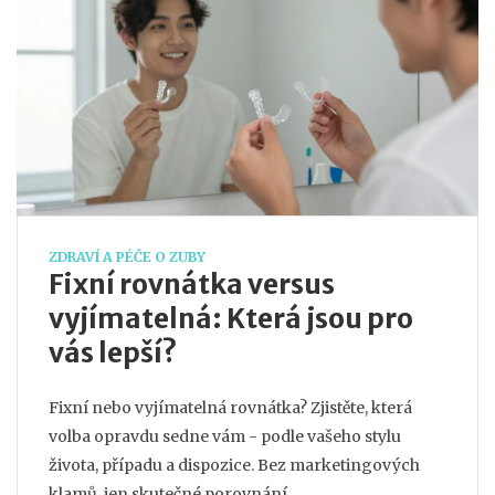
ZDRAVÍ A PÉČE O ZUBY
Fixní rovnátka versus
vyjímatelná: Která jsou pro
vás lepší?
Fixní nebo vyjímatelná rovnátka? Zjistěte, která
volba opravdu sedne vám - podle vašeho stylu
života, případu a dispozice. Bez marketingových
klamů, jen skutečné porovnání.