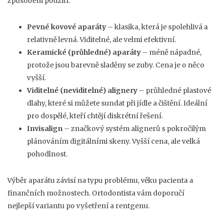
způsobem použití:
Pevné kovové aparáty
– klasika, která je spolehlivá a
relativně levná. Viditelné, ale velmi efektivní.
Keramické (průhledné) aparáty
– méně nápadné,
protože jsou barevně sladěny se zuby. Cena je o něco
vyšší.
Viditelné (neviditelné) alignery
– průhledné plastové
dlahy, které si můžete sundat při jídle a čištění. Ideální
pro dospělé, kteří chtějí diskrétní řešení.
Invisalign
– značkový systém alignerů s pokročilým
plánováním digitálními skeny. Vyšší cena, ale velká
pohodlnost.
Výběr aparátu závisí na typu problému, věku pacienta a
finančních možnostech. Ortodontista vám doporučí
nejlepší variantu po vyšetření a rentgenu.