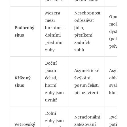
Mezera
Neschopnost
Opotřeb
mezi
odřezávat
molárů,
Podhrubý
horními a
jídlo,
dysfágie
skus
dolními
přetížení
(potíže s
předními
zadních
polykán
zuby
zubů
Boční
posun
Asymetrické
Asymetr
Křížený
čelisti,
žvýkání,
obličeje,
skus
horní
posun čelisti
svalů, hl
zuby jsou
při uzavření
kloubec
uvnitř
Dolní
Neracionální
Rychlá e
zuby jsou
Větrovský
zatěžování
potíže s ř