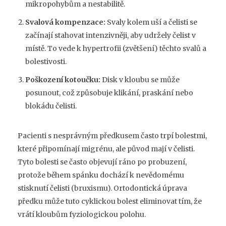
mikropohybům a nestabilitě.
Svalová kompenzace:
Svaly kolem uší a čelisti se
začínají stahovat intenzivněji, aby udržely čelist v
místě. To vede k hypertrofii (zvětšení) těchto svalů a
bolestivosti.
Poškození kotoučku:
Disk v kloubu se může
posunout, což způsobuje klikání, praskání nebo
blokádu čelisti.
Pacienti s nesprávným předkusem často trpí bolestmi,
které připomínají migrénu, ale původ mají v čelisti.
Tyto bolesti se často objevují ráno po probuzení,
protože během spánku dochází k nevědomému
stisknutí čelisti (bruxismu). Ortodontická úprava
předku může tuto cyklickou bolest eliminovat tím, že
vrátí kloubům fyziologickou polohu.