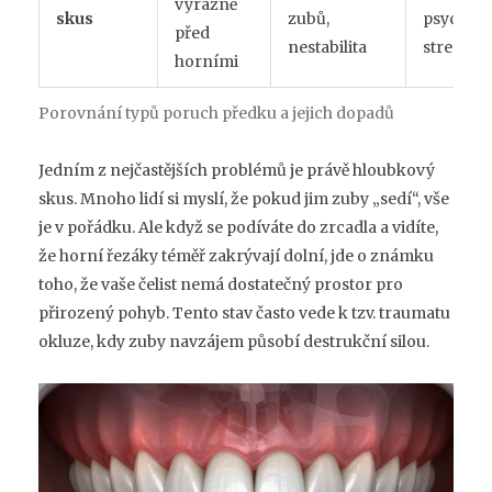
výrazně
skus
zubů,
psychoso
před
nestabilita
stres
horními
Porovnání typů poruch předku a jejich dopadů
Jedním z nejčastějších problémů je právě hloubkový
skus. Mnoho lidí si myslí, že pokud jim zuby „sedí“, vše
je v pořádku. Ale když se podíváte do zrcadla a vidíte,
že horní řezáky téměř zakrývají dolní, jde o známku
toho, že vaše čelist nemá dostatečný prostor pro
přirozený pohyb. Tento stav často vede k tzv. traumatu
okluze, kdy zuby navzájem působí destrukční silou.