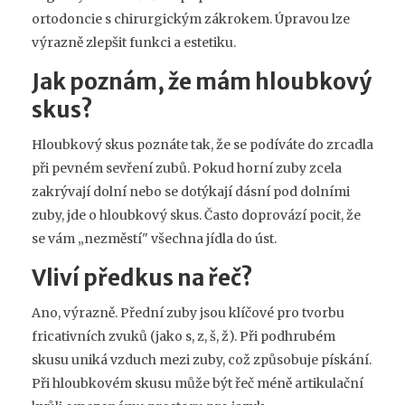
ortodoncie s chirurgickým zákrokem. Úpravou lze
výrazně zlepšit funkci a estetiku.
Jak poznám, že mám hloubkový
skus?
Hloubkový skus poznáte tak, že se podíváte do zrcadla
při pevném sevření zubů. Pokud horní zuby zcela
zakrývají dolní nebo se dotýkají dásní pod dolními
zuby, jde o hloubkový skus. Často doprovází pocit, že
se vám „nezměstí" všechna jídla do úst.
Vliví předkus na řeč?
Ano, výrazně. Přední zuby jsou klíčové pro tvorbu
fricativních zvuků (jako s, z, š, ž). Při podhrubém
skusu uniká vzduch mezi zuby, což způsobuje pískání.
Při hloubkovém skusu může být řeč méně artikulační