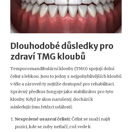
Dlouhodobé důsledky pro
zdraví TMG kloubů
Temporomandibulární klouby (TMG) spojují dolní
čelist s lebkou. Jsou to jedny z nejpohyblivějších kloubů
v těle a zároveň ty nejtíže dostupné pro rehabilitaci.
Správný předkus funguje jako stabilizátor pro tyto
klouby. Když je skus narušený, dochází k
následujícímu řetězci událostí:
Nesprávné usazení čelisti:
Čelist se snaží najít
pozici, kde se zuby netlačí, což vede k