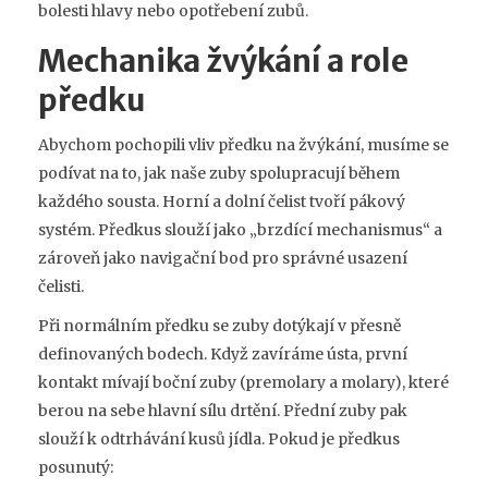
bolesti hlavy nebo opotřebení zubů.
Mechanika žvýkání a role
předku
Abychom pochopili vliv předku na žvýkání, musíme se
podívat na to, jak naše zuby spolupracují během
každého sousta. Horní a dolní čelist tvoří pákový
systém. Předkus slouží jako „brzdící mechanismus“ a
zároveň jako navigační bod pro správné usazení
čelisti.
Při normálním předku se zuby dotýkají v přesně
definovaných bodech. Když zavíráme ústa, první
kontakt mívají boční zuby (premolary a molary), které
berou na sebe hlavní sílu drtění. Přední zuby pak
slouží k odtrhávání kusů jídla. Pokud je předkus
posunutý: