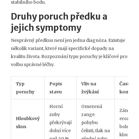
stabilního bodu.
Druhy poruch předku a
jejich symptomy
Nesprávný předkus není jen jedna diagnóza. Existuje
několik variant, které mají specifické dopady na
kvalitu života. Rozpoznání typu poruchy je klíčové pro
volbu správné léčby.
Typ
Popis
Vliv na
Časté
poruchy
stavu
žvýkání
komplik
Horní
Omezená
Zánět dás
zuby
range
Hloubkový
eroze zu
překrývají
pohybu
skus
bolest 
dolní více
čelisti, tlak na
kloubů
než 50 %
přední zuby