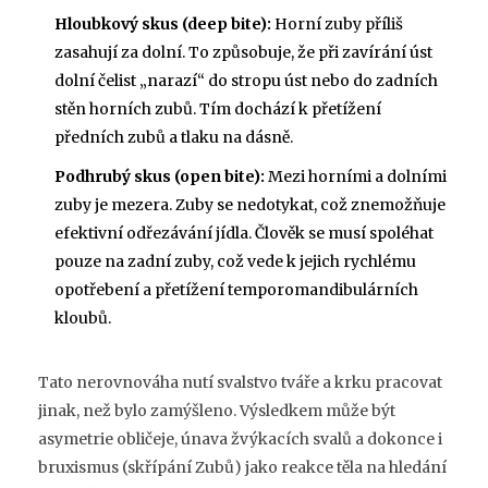
Hloubkový skus (deep bite):
Horní zuby příliš
zasahují za dolní. To způsobuje, že při zavírání úst
dolní čelist „narazí“ do stropu úst nebo do zadních
stěn horních zubů. Tím dochází k přetížení
předních zubů a tlaku na dásně.
Podhrubý skus (open bite):
Mezi horními a dolními
zuby je mezera. Zuby se nedotykat, což znemožňuje
efektivní odřezávání jídla. Člověk se musí spoléhat
pouze na zadní zuby, což vede k jejich rychlému
opotřebení a přetížení temporomandibulárních
kloubů.
Tato nerovnováha nutí svalstvo tváře a krku pracovat
jinak, než bylo zamýšleno. Výsledkem může být
asymetrie obličeje, únava žvýkacích svalů a dokonce i
bruxismus (skřípání Zubů) jako reakce těla na hledání