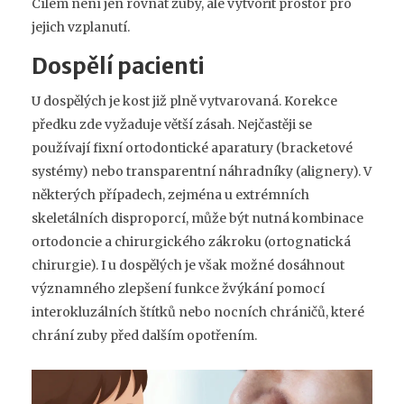
Cílem není jen rovnat zuby, ale vytvořit prostor pro
jejich vzplanutí.
Dospělí pacienti
U dospělých je kost již plně vytvarovaná. Korekce
předku zde vyžaduje větší zásah. Nejčastěji se
používají fixní ortodontické aparatury (bracketové
systémy) nebo transparentní náhradníky (alignery). V
některých případech, zejména u extrémních
skeletálních disproporcí, může být nutná kombinace
ortodoncie a chirurgického zákroku (ortognatická
chirurgie). I u dospělých je však možné dosáhnout
významného zlepšení funkce žvýkání pomocí
interokluzálních štítků nebo nocních chráničů, které
chrání zuby před dalším opotřením.