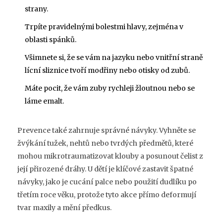
strany.
Trpíte pravidelnými bolestmi hlavy, zejména v
oblasti spánků.
Všimnete si, že se vám na jazyku nebo vnitřní straně
lícní sliznice tvoří modřiny nebo otisky od zubů.
Máte pocit, že vám zuby rychleji žloutnou nebo se
láme emalt.
Prevence také zahrnuje správné návyky. Vyhněte se
žvýkání tužek, nehtů nebo tvrdých předmětů, které
mohou mikrotraumatizovat klouby a posunout čelist z
její přirozené dráhy. U dětí je klíčové zastavit špatné
návyky, jako je cucání palce nebo použití dudlíku po
třetím roce věku, protože tyto akce přímo deformují
tvar maxily a mění předkus.