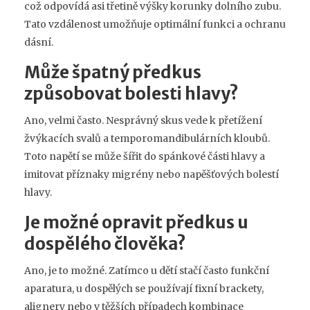
což odpovídá asi třetině výšky korunky dolního zubu.
Tato vzdálenost umožňuje optimální funkci a ochranu
dásní.
Může špatný předkus
způsobovat bolesti hlavy?
Ano, velmi často. Nesprávný skus vede k přetížení
žvýkacích svalů a temporomandibulárních kloubů.
Toto napětí se může šířit do spánkové části hlavy a
imitovat příznaky migrény nebo napěšťových bolestí
hlavy.
Je možné opravit předkus u
dospělého člověka?
Ano, je to možné. Zatímco u dětí stačí často funkční
aparatura, u dospělých se používají fixní brackety,
alignery nebo v těžších případech kombinace