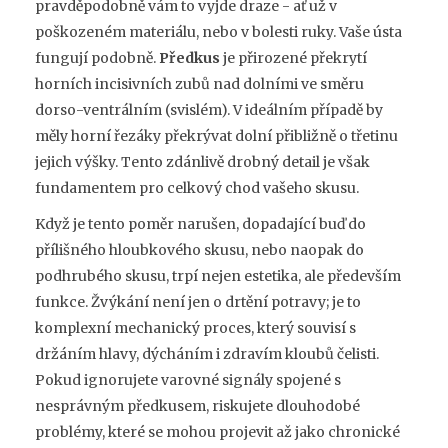
pravděpodobně vám to vyjde draze - ať už v
poškozeném materiálu, nebo v bolesti ruky. Vaše ústa
fungují podobně.
Předkus
je
přirozené překrytí
horních incisivních zubů nad dolními ve směru
dorso-ventrálním (svislém)
. V ideálním případě by
měly horní řezáky překrývat dolní přibližně o třetinu
jejich výšky. Tento zdánlivě drobný detail je však
fundamentem pro celkový chod vašeho skusu.
Když je tento poměr narušen, dopadající buď do
přílišného hloubkového skusu, nebo naopak do
podhrubého skusu, trpí nejen estetika, ale především
funkce. Žvýkání není jen o drtění potravy; je to
komplexní mechanický proces, který souvisí s
držáním hlavy, dýcháním i zdravím kloubů čelisti.
Pokud ignorujete varovné signály spojené s
nesprávným předkusem, riskujete dlouhodobé
problémy, které se mohou projevit až jako chronické