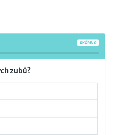
SKÓRE: 0
vých zubů?