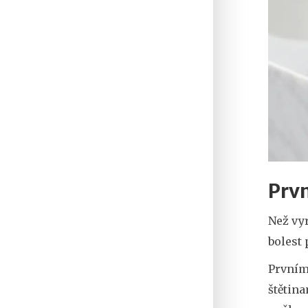
Prv
Než vy
bolest 
Prvním
štětina