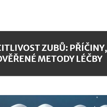
CITLIVOST ZUBŮ: PŘÍČINY
OVĚŘENÉ METODY LÉČBY