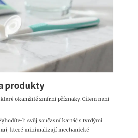
a produkty
 které okamžitě zmírní příznaky. Cílem není
hodíte-li svůj současní kartáč s tvrdými
ami
, které
minimalizují mechanické