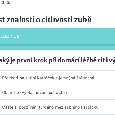
 2026
st znalostí o citlivosti zubů
tázka
1
z
5
aký je první krok při domácí léčbě citli
Přechod na zubní kartáček s jemnými štětinami
Okamžité vyplachování úst octem
Častější používání tvrdého mezizubního kartáčku