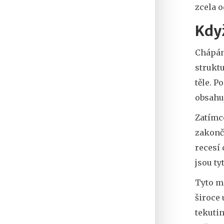
zcela o
Když
Chápán
struktu
těle
. P
obsahuj
Zatímc
zakonč
recesí
jsou ty
Tyto m
široce 
tekutin