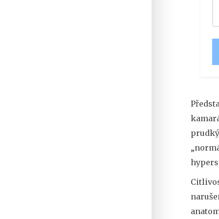
Předsta
kamará
prudký 
„normá
hyperse
Citlivo
narušen
anatomi