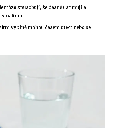
entóza způsobují, že dásně ustupují a
m smaltom.
tní výplně mohou časem utéct nebo se