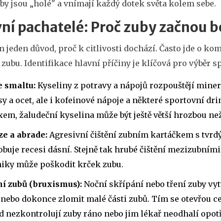
by jsou „holé" a vnímají každý dotek světa kolem sebe.
ní pachatelé: Proč zuby začnou b
n jeden důvod, proč k citlivosti dochází. Často jde o ko
zubu. Identifikace hlavní příčiny je klíčová pro výběr s
e smaltu:
Kyseliny z potravy a nápojů rozpouštějí miner
sy a ocet, ale i kofeinové nápoje a některé sportovní d
xem, žaludeční kyselina může být ještě větší hrozbou než
ze a abrade:
Agresivní čištění zubním kartáčkem s tvrdý
buje recesi dásní. Stejně tak hrubé čištění mezizubními
niky může poškodit krček zubu.
ní zubů (bruxismus):
Noční skřípání nebo tření zuby vy
nebo dokonce zlomit malé části zubů. Tím se otevřou ces
 nezkontrolují zuby ráno nebo jim lékař neodhalí opot