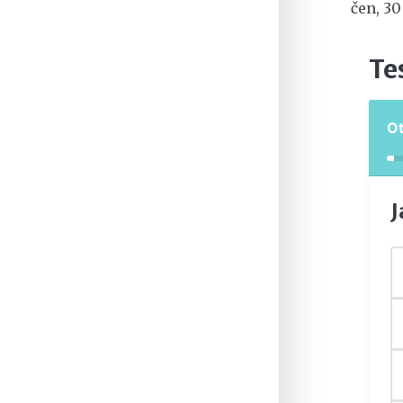
čen, 30
Te
O
J