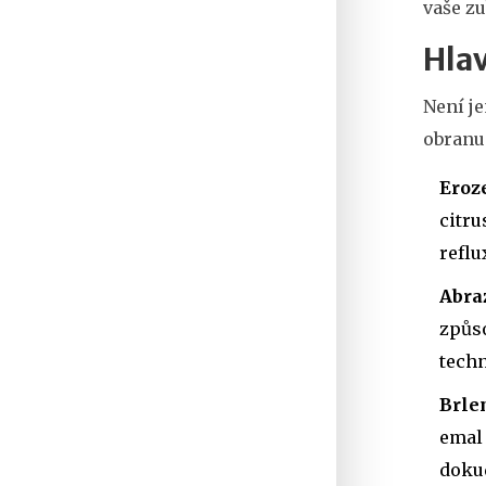
vaše zu
Hlav
Není je
obranu 
Eroz
citru
reflu
Abra
způso
tech
Brle
emal 
dokud