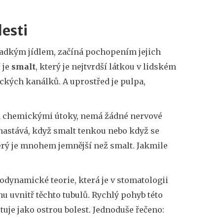
esti
ladkým jídlem, začíná pochopením jejich
 je
smalt
, který je
nejtvrdší látkou v lidském
ckých kanálků. A uprostřed je pulpa,
a chemickými útoky, nemá žádné nervové
nastává, když smalt tenkou nebo když se
erý je mnohem jemnější než smalt. Jakmile
dynamické teorie, která je v stomatologii
nu uvnitř těchto tubulů. Rychlý pohyb této
uje jako ostrou bolest. Jednoduše řečeno: