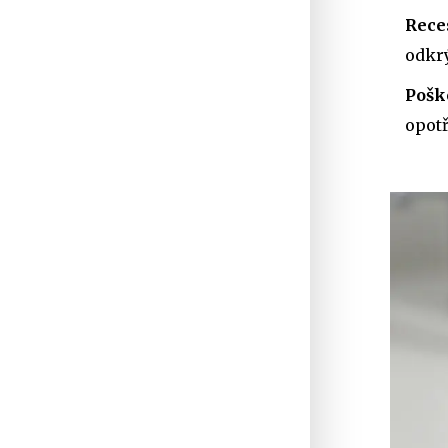
Rece
odkrý
Pošk
opotř