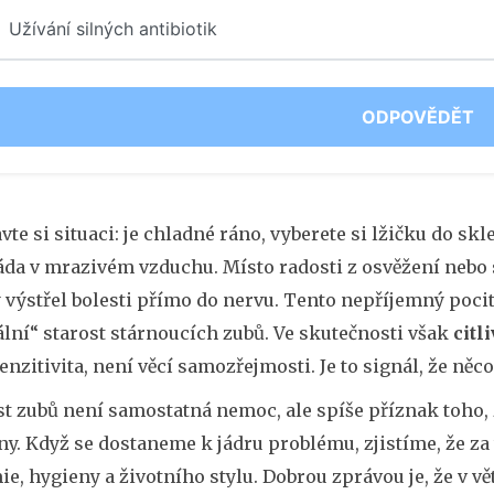
Užívání silných antibiotik
ODPOVĚDĚT
vte si situaci: je chladné ráno, vyberete si lžičku do s
da v mrazivém vzduchu. Místo radosti z osvěžení nebo 
výstřel bolesti přímo do nervu. Tento nepříjemný pocit
lní“ starost stárnoucích zubů. Ve skutečnosti však
citl
nzitivita, není věcí samozřejmosti. Je to signál, že něco
st zubů není samostatná nemoc, ale spíše příznak toho,
y. Když se dostaneme k jádru problému, zjistíme, že za
e, hygieny a životního stylu. Dobrou zprávou je, že v vět