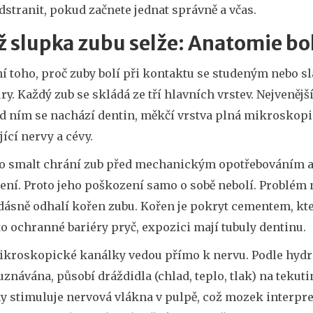
dstranit, pokud začnete jednat správně a včas.
 slupka zubu selže: Anatomie bol
í toho, proč zuby bolí při kontaktu se studeným nebo s
ry. Každý zub se skládá ze tří hlavních vrstev. Nejvenější
od ním se nachází
dentin
, měkčí vrstva plná mikroskopi
ící nervy a cévy.
o smalt chrání zub před mechanickým opotřebováním 
ení. Proto jeho poškození samo o sobě nebolí. Problém 
 dásně odhalí kořen zubu. Kořen je pokryt cementem, kt
to ochranné bariéry pryč, expozici mají tubuly dentinu.
ikroskopické kanálky vedou přímo k nervu. Podle hydro
uznávána, působí dráždidla (chlad, teplo, tlak) na tekuti
y stimuluje nervová vlákna v pulpě, což mozek interpret