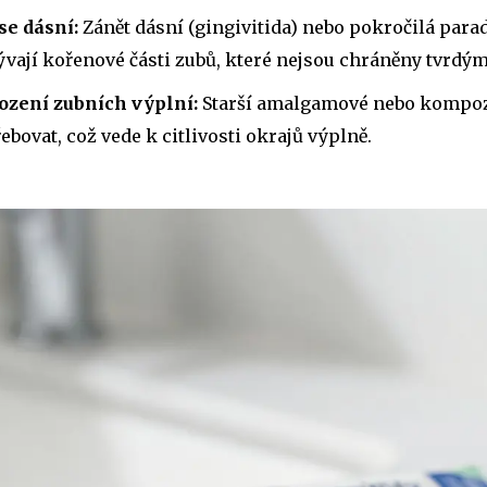
se dásní:
Zánět dásní (gingivitida) nebo pokročilá parad
vají kořenové části zubů, které nejsou chráněny tvrdý
ození zubních výplní:
Starší amalgamové nebo kompozi
ebovat, což vede k citlivosti okrajů výplně.