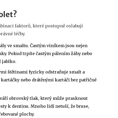
olet?
mbinaci faktorů, které postupně oslabují
právné léčby.
ály ve smaltu. Častým viníkem jsou nejen
rinky. Pokud trpíte častým pálením žáhy nebo
 jablko.
mi štětinami fyzicky odstraňuje smalt a
 kartáčky nebo drátěnými kartáči bez patřičné
tváří obrovský tlak, který může prasknout
ty k dentinu. Mnoho lidí netuší, že bruse,
řebované plochy.