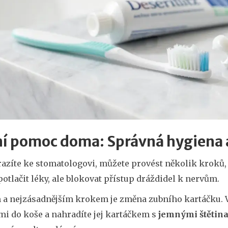
ní pomoc doma: Správná hygiena 
razíte ke stomatologovi, můžete provést několik kroků,
potlačit léky, ale blokovat přístup dráždidel k nervům.
 a nejzásadnějším krokem je změna zubního kartáčku. Vy
mi do koše a nahradíte jej kartáčkem s
jemnými štětin