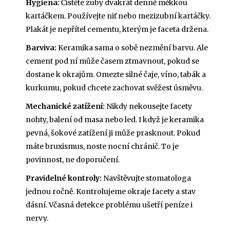
Hygiena:
Čistěte zuby dvakrát denně měkkou
kartáčkem. Používejte niť nebo mezizubní kartáčky.
Plakát je nepřítel cementu, kterým je faceta držena.
Barviva:
Keramika sama o sobě nezmění barvu. Ale
cement pod ní může časem ztmavnout, pokud se
dostane k okrajům. Omezte silné čaje, víno, tabák a
kurkumu, pokud chcete zachovat svěžest úsměvu.
Mechanické zatížení:
Nikdy nekousejte facety
nohty, balení od masa nebo led. I když je keramika
pevná, šokové zatížení ji může prasknout. Pokud
máte bruxismus, noste nocní chránič. To je
povinnost, ne doporučení.
Pravidelné kontroly:
Navštěvujte stomatologa
jednou ročně. Kontrolujeme okraje facety a stav
dásní. Včasná detekce problému ušetří peníze i
nervy.