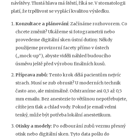
návštěvy. Tlustá hlava má štěstí, říká se. V stomatologii
platí, že trpělivost se vyplácí kvalitou výsledku.
Konzultace a plánování:
Začínáme rozhovorem. Co
chcete změnit? Ukážeme si fotogrametrii nebo
provedeme digitální sken ústní dutiny. Někdy
použijeme provizorní facety přímo v ústech
(„mock-up“), abyste viděli náhled budoucího
úsměvu ještě před výrobou finálních kusů.
Příprava zubů:
Tento krok dělá pacientům nejvíc
strach. Musí se zub obrusit? U moderních technik
často ano, ale minimálně. Odstraníme asi 0,3 až 0,5
mm emailu. Bez anestezie to většinou nepotřebujete,
cítíte jen tlak a chlad vody. Pokud je email velmi
tenký, může být potřeba lokální anestetikum.
Otisky a modely:
Po odbourání zubů vezmu přesný
otisk nebo digitální sken. Tyto data pošlu do