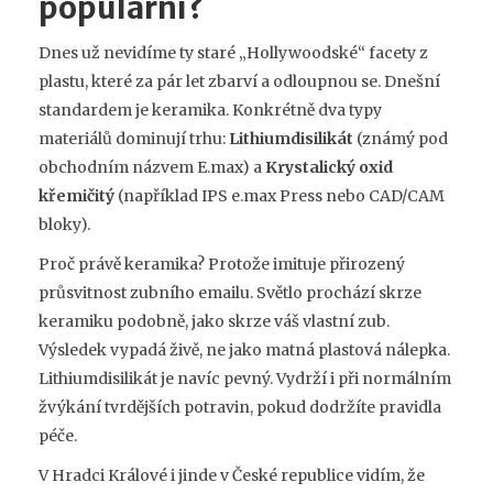
populární?
Dnes už nevidíme ty staré „Hollywoodské“ facety z
plastu, které za pár let zbarví a odloupnou se. Dnešní
standardem je keramika. Konkrétně dva typy
materiálů dominují trhu:
Lithiumdisilikát
(známý pod
obchodním názvem E.max)
a
Krystalický oxid
křemičitý
(například IPS e.max Press nebo CAD/CAM
bloky).
Proč právě keramika? Protože imituje přirozený
průsvitnost zubního emailu. Světlo prochází skrze
keramiku podobně, jako skrze váš vlastní zub.
Výsledek vypadá živě, ne jako matná plastová nálepka.
Lithiumdisilikát je navíc pevný. Vydrží i při normálním
žvýkání tvrdějších potravin, pokud dodržíte pravidla
péče.
V Hradci Králové i jinde v České republice vidím, že