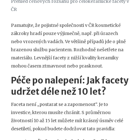
Přehled cenových rozsahů pro celokeramické facety v
ČR
Pamatujte, že pojistné společnosti v ČR kosmetické
zákroky hradí pouze výjimečně, např. při úrazech
nebo vrozených vadách. Ve většině případů jde o plně
hrazenou službu pacientem. Rozhodně nešetřete na
materiálu. Levnější facety z nižší kvality keramiky
mohou časem ztmavnout nebo prasknout.
Péče po nalepení: Jak facety
udržet déle než 10 let?
Faceta není „postarat se a zapomenout“. Je to
investice, kterou musíte chránit. S průměrnou
životností 10 až 15 let můžete mít krásný úsměv celé
desetiletí, pokud budete dodržovat tato pravidla: