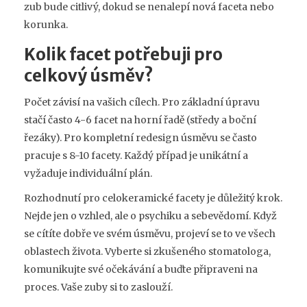
zub bude citlivý, dokud se nenalepí nová faceta nebo
korunka.
Kolik facet potřebuji pro
celkový úsměv?
Počet závisí na vašich cílech. Pro základní úpravu
stačí často 4-6 facet na horní řadě (středy a boční
řezáky). Pro kompletní redesign úsměvu se často
pracuje s 8-10 facety. Každý případ je unikátní a
vyžaduje individuální plán.
Rozhodnutí pro celokeramické facety je důležitý krok.
Nejde jen o vzhled, ale o psychiku a sebevědomí. Když
se cítíte dobře ve svém úsměvu, projeví se to ve všech
oblastech života. Vyberte si zkušeného stomatologa,
komunikujte své očekávání a buďte připraveni na
proces. Vaše zuby si to zaslouží.