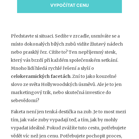
VYPOČÍTAT CENU
Představte si situaci. Sedíte v zrcadle, usmíváte se a
místo dokonalých bílých zubů vidíte žlutavý nádech
nebo prasklý řez. Cítíte to? Ten nepříjemný stesk,
který vás brzdí při každém společenském setkání.
Mnoho lidí hledá rychlé řešení a slyší o
celokeramických facetách
. Zní to jako kouzelné
slovo ze světa Hollywoodských úsměvů. Ale je to jen
marketingový trik, nebo skutečná investice do
sebevědomí?
Faketa není jen tenká destička na zub. Je to most mezi
tím, jak vaše zuby vypadají teď, a tím, jak by mohly
vypadat ideálně. Pokud zvážíte tuto cestu, potřebujete
vědět víc než jen cenu. Potřebujete pochopit proces,