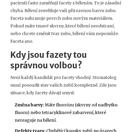
pacienti často zaměňují facety s bělením. To je zásadní
chyba. Bělení zesvětluje vaši přirozenou barvu zubu.
Faceta nahrazuje povrch zubu novým materiálem.
Pokud máte tmavé skvrny, které bělení neodstraní,
nebo chcete změnit tvar zubu, bělení vám nepomůže.
Faceta ano.
Kdy jsou fazety tou
správnou volbou?
Není každý kandidát pro facety vhodný. Stomatolog
musí posoudit stav vašich zubů komplexně. Zde jsou
situace, kdy facety dávají smysl:
Změna barvy:
Máte fluorózu (skvrny od nadbytku
fluoru) nebo tetracyklinové zabarvení, které
nereaguje na bělení.
Defekty tvaru:
Chybějící kousky zubů po úrazech