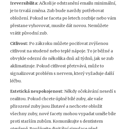
Ireversibilita:
Ačkoli je odstranění emailu minimální,
je to trvalá změna. Zub bude navždy potřebovat
obložení. Pokud se faceta po letech rozbije nebo vám
přestane vyhovovat, musíte dát novou. Nemůžete
vrátit původní zub.
Citlivost:
Po zákroku můžete pociťovat zvýšenou
citlivost na studené nebo teplé nápoje. To je běžné a
obvykle odezní do několika dnů až týdnů, jak se zub
aklimatizuje. Pokud citlivost přetrvává, může to
signalizovat problém s nervem, který vyžaduje další
léčbu.
Estetická nespokojenost:
Někdy očekávání nesedí s
realitou. Pokud chcete úplně bílé zuby, ale vaše
přirozené zuby jsou žlutavé a nechcete obložit
všechny zuby, nové facety mohou vypadat uměle bíle
proti starším zubům. Komunikujte s dentistem
otevřeně. Používejte digitální simulace před