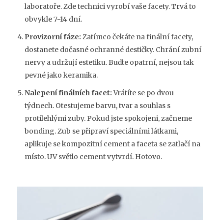
laboratoře. Zde technici vyrobí vaše facety. Trvá to
obvykle 7-14 dní.
Provizorní fáze:
Zatímco čekáte na finální facety,
dostanete dočasné ochranné destičky. Chrání zubní
nervy a udržují estetiku. Buďte opatrní, nejsou tak
pevné jako keramika.
Nalepení finálních facet:
Vrátíte se po dvou
týdnech. Otestujeme barvu, tvar a souhlas s
protilehlými zuby. Pokud jste spokojeni, začneme
bonding. Zub se připraví speciálními látkami,
aplikuje se kompozitní cement a faceta se zatlačí na
místo. UV světlo cement vytvrdí. Hotovo.