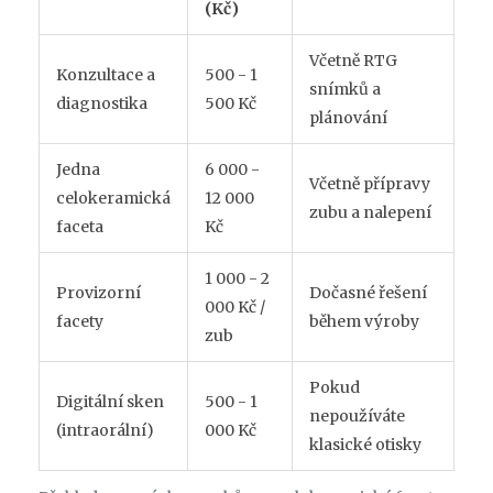
(Kč)
Včetně RTG
Konzultace a
500 - 1
snímků a
diagnostika
500 Kč
plánování
Jedna
6 000 -
Včetně přípravy
celokeramická
12 000
zubu a nalepení
faceta
Kč
1 000 - 2
Provizorní
Dočasné řešení
000 Kč /
facety
během výroby
zub
Pokud
Digitální sken
500 - 1
nepoužíváte
(intraorální)
000 Kč
klasické otisky