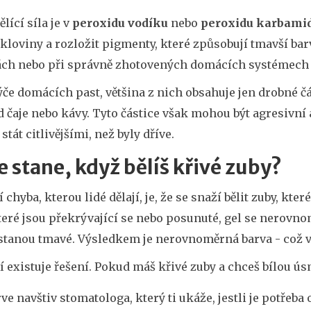
ělící síla je v
peroxidu vodíku
nebo
peroxidu karbami
kloviny a rozložit pigmenty, které způsobují tmavší bar
ách nebo při správně zhotovených domácích systémech
ýče domácích past, většina z nich obsahuje jen drobné č
d čaje nebo kávy. Tyto částice však mohou být agresivn
tát citlivějšími, než byly dříve.
e stane, když bělíš křivé zuby?
í chyba, kterou lidé dělají, je, že se snaží bělit zuby, kte
teré jsou překrývající se nebo posunuté, gel se nerovnom
ůstanou tmavé. Výsledkem je nerovnoměrná barva - což v
í existuje řešení. Pokud máš křivé zuby a chceš bílou ús
ve navštiv stomatologa, který ti ukáže, jestli je potřeba