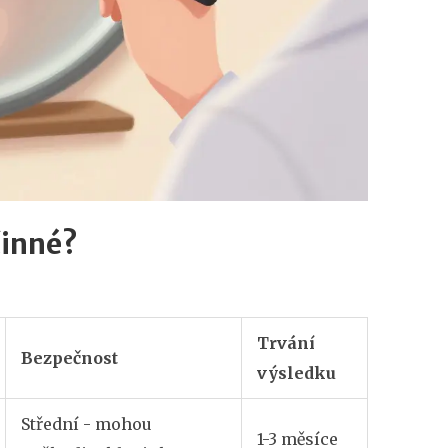
činné?
Trvání
Bezpečnost
výsledku
Střední - mohou
1-3 měsíce