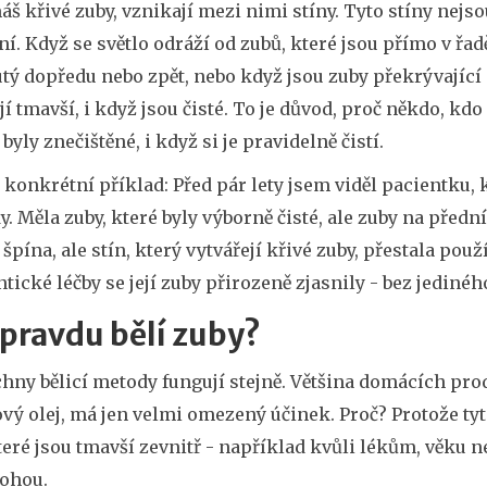
š křivé zuby, vznikají mezi nimi stíny. Tyto stíny nejs
ní. Když se světlo odráží od zubů, které jsou přímo v řadě
ý dopředu nebo zpět, nebo když jsou zuby překrývající s
í tmavší, i když jsou čisté. To je důvod, proč někdo, kd
 byly znečištěné, i když si je pravidelně čistí.
 konkrétní příklad: Před pár lety jsem viděl pacientku, 
. Měla zuby, které byly výborně čisté, ale zuby na přední
 špína, ale stín, který vytvářejí křivé zuby, přestala pou
tické léčby se její zuby přirozeně zjasnily - bez jediné
pravdu bělí zuby?
hny bělicí metody fungují stejně. Většina domácích prod
vý olej, má jen velmi omezený účinek. Proč? Protože ty
teré jsou tmavší zevnitř - například kvůli lékům, věku 
ohou.