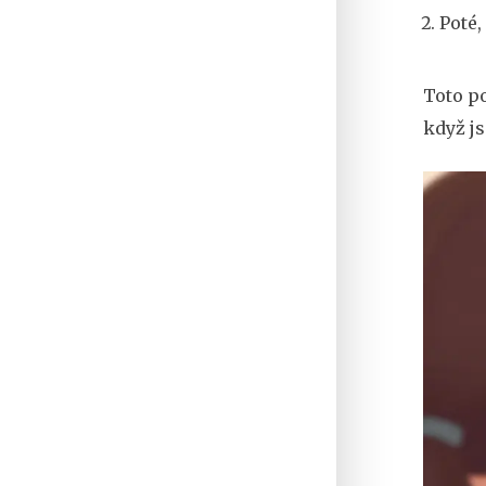
Poté,
Toto po
když js