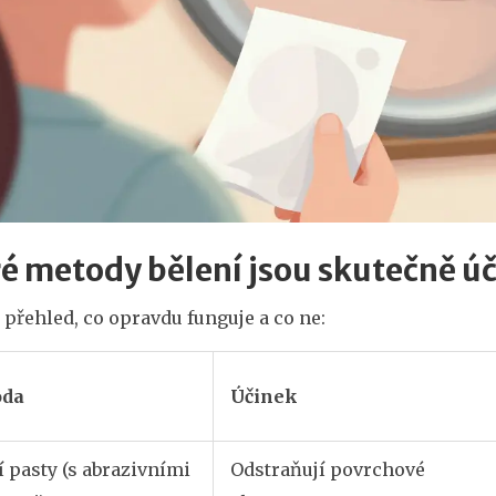
é metody bělení jsou skutečně ú
 přehled, co opravdu funguje a co ne:
oda
Účinek
í pasty (s abrazivními
Odstraňují povrchové