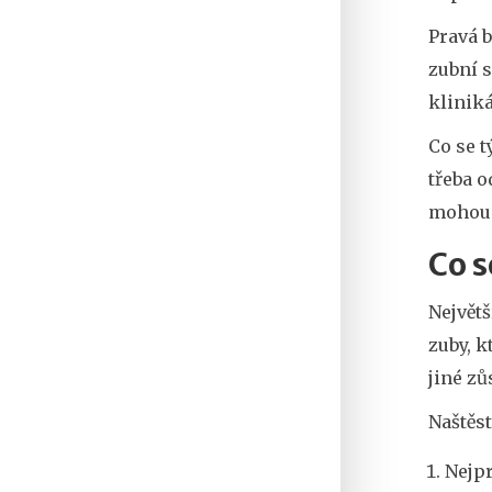
Pravá b
zubní s
klinik
Co se t
třeba o
mohou s
Co s
Největš
zuby, k
jiné z
Naštěst
Nejpr