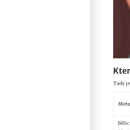
Kter
Tady je
Met
Bělic