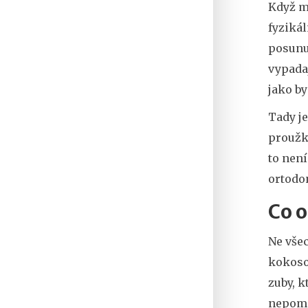
Když má
fyzikál
posunut
vypadaj
jako by
Tady je
proužky
to není
ortodon
Co o
Ne všec
kokoso
zuby, k
nepom