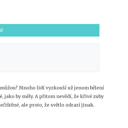
NÍ
ě pomůžou? Mnoho lidí vyzkouší už jenom bělení
, jako by měly. A přitom nevědí, že křivé zuby
čištěné, ale proto, že světlo odrazí jinak.