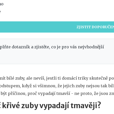
no
e
ZJISTIT DOPORUČE
plňte dotazník a zjistěte, co je pro vás nejvhodnější
ít bílé zuby, ale nevíš, jestli ti domácí triky skutečn
odstupem, když si všimnou, že jejich zuby nejsou tak bílé
ýt příčinou, proč vypadají tmavší - ne proto, že jsou zne
 křivé zuby vypadají tmavěji?