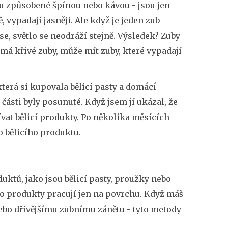
ou způsobené špínou nebo kávou - jsou jen
, vypadají jasněji. Ale když je jeden zub
e, světlo se neodráží stejně. Výsledek? Zuby
o má křivé zuby, může mít zuby, které vypadají
která si kupovala bělicí pasty a domácí
 části byly posunuté. Když jsem jí ukázal, že
žívat bělicí produkty. Po několika měsících
ho bělicího produktu.
uktů, jako jsou bělicí pasty, proužky nebo
to produkty pracují jen na povrchu. Když máš
nebo dřívějšímu zubnímu zánětu - tyto metody