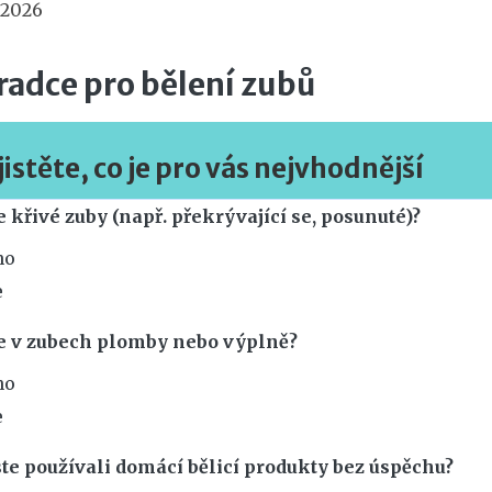
 2026
radce pro bělení zubů
jistěte, co je pro vás nejvhodnější
 křivé zuby (např. překrývající se, posunuté)?
no
e
 v zubech plomby nebo výplně?
no
e
ste používali domácí bělicí produkty bez úspěchu?