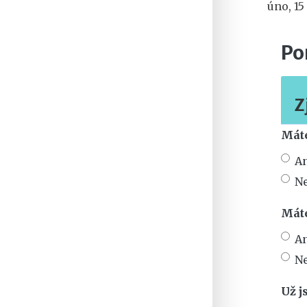
úno, 15
Po
Z
Máte
A
N
Máte
A
N
Už j