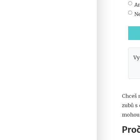
A
N
Vy
Chceš m
zubů s 
mohou b
Proč