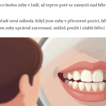
 co budou zuby v řadě, až teprve poté se zamysli nad běl
řadí není náhoda. Když jsou zuby v přirozené pozici, běl
ou zuby správně zarovnané, můžeš použít i slabší bělicí