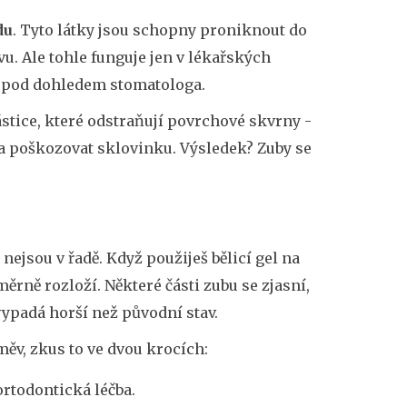
du
. Tyto látky jsou schopny proniknout do
vu. Ale tohle funguje jen v lékařských
 pod dohledem stomatologa.
ástice, které odstraňují povrchové skvrny -
í a poškozovat sklovinku. Výsledek? Zuby se
ré nejsou v řadě. Když použiješ bělicí gel na
ěrně rozloží. Některé části zubu se zjasní,
ypadá horší než původní stav.
měv, zkus to ve dvou krocích:
 ortodontická léčba.