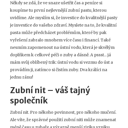
Někdy se zdá, že ve snaze ušetřit čas a peníze si
koupíme tu první nejlevnější zubní pastu, kterou
uvidíme. Ale myslím si, že investice do kvalitnější pasty
je investice do vašeho zdraví. Myslete na to, že kvalitní
pasta může předcházet problémům, které by pak
vyřešení zabralo mnohem více času i financí. Také
nesmím zapomenout na ústní vodu, která je skvělým
doplňkem k celkové péči o zuby a dásně. A pssst... já
mám svůj oblíbený trik: ústní vodu si vezmu do úst a
provádím ji, zatímco si čistím zuby. Dva králíci na
jednu ránu!
Zubní nit – váš tajný
společník
Zubní nit. Pro někoho povinnost, pro někoho mučení.
Ale víte, že správné použití zubní niti může znamenat
méně času u zubaře a výrazně menší riziko vzniku