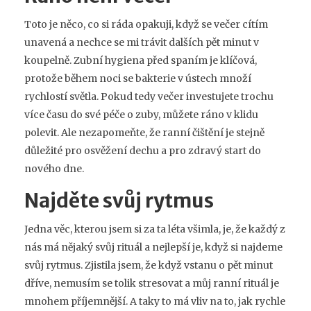
Toto je něco, co si ráda opakuji, když se večer cítím
unavená a nechce se mi trávit dalších pět minut v
koupelně. Zubní hygiena před spaním je klíčová,
protože během noci se bakterie v ústech množí
rychlostí světla. Pokud tedy večer investujete trochu
více času do své péče o zuby, můžete ráno v klidu
polevit. Ale nezapomeňte, že ranní čištění je stejně
důležité pro osvěžení dechu a pro zdravý start do
nového dne.
Najděte svůj rytmus
Jedna věc, kterou jsem si za ta léta všimla, je, že každý z
nás má nějaký svůj rituál a nejlepší je, když si najdeme
svůj rytmus. Zjistila jsem, že když vstanu o pět minut
dříve, nemusím se tolik stresovat a můj ranní rituál je
mnohem příjemnější. A taky to má vliv na to, jak rychle