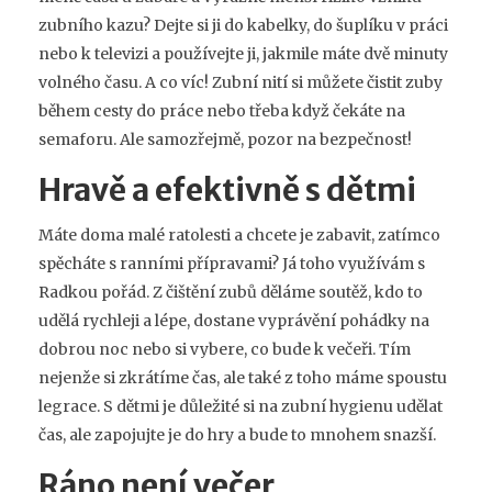
zubního kazu? Dejte si ji do kabelky, do šuplíku v práci
nebo k televizi a používejte ji, jakmile máte dvě minuty
volného času. A co víc! Zubní nití si můžete čistit zuby
během cesty do práce nebo třeba když čekáte na
semaforu. Ale samozřejmě, pozor na bezpečnost!
Hravě a efektivně s dětmi
Máte doma malé ratolesti a chcete je zabavit, zatímco
spěcháte s ranními přípravami? Já toho využívám s
Radkou pořád. Z čištění zubů děláme soutěž, kdo to
udělá rychleji a lépe, dostane vyprávění pohádky na
dobrou noc nebo si vybere, co bude k večeři. Tím
nejenže si zkrátíme čas, ale také z toho máme spoustu
legrace. S dětmi je důležité si na zubní hygienu udělat
čas, ale zapojujte je do hry a bude to mnohem snazší.
Ráno není večer