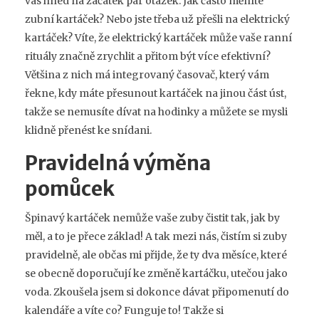
vás hned na začátek pár otázek. Jak často měníte
zubní kartáček? Nebo jste třeba už přešli na elektrický
kartáček? Víte, že elektrický kartáček může vaše ranní
rituály značně zrychlit a přitom být více efektivní?
Většina z nich má integrovaný časovač, který vám
řekne, kdy máte přesunout kartáček na jinou část úst,
takže se nemusíte dívat na hodinky a můžete se mysli
klidně přenést ke snídani.
Pravidelná výměna
pomůcek
Špinavý kartáček nemůže vaše zuby čistit tak, jak by
měl, a to je přece základ! A tak mezi nás, čistím si zuby
pravidelně, ale občas mi přijde, že ty dva měsíce, které
se obecně doporučují ke změně kartáčku, utečou jako
voda. Zkoušela jsem si dokonce dávat připomenutí do
kalendáře a víte co? Funguje to! Takže si