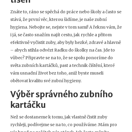
Znáte to, ráno se spěchá do práce nebo školy a často se
stává, že první věc, kterou šidíme, je naše zubní
hygiena. Nebojte se, nejste v tom sami! A řeknu vám, že
i já, se často snažím najít cestu, jak rychle a přitom
efektivně vyčistit zuby, aby byly hezké, zdravé a hlavně
– abych stihla odvézt Radku do školky na čas. Jde to
vůbec? Připravte se na to, že se spolu ponoríme do
světa zubních kartáčků, past a technik čištění, které
vám usnadní život bez toho, aniž byste museli
obětovat kvalitu své zubní hygieny.
Výběr správného zubního
kartáčku
Než se dostaneme k tomu, jak vlastně čistit zuby
rychleji, podívejme se na to, co používáme. Mám pro