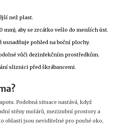
jší než plast.
0 mm), aby se zrcátko vešlo do menších úst.
ž usnadňuje pohled na boční plochy.
a odolné vůči dezinfekčním prostředkům.
ní sliznici před škrábancemi.
oma?
 kapotu. Podobná situace nastává, když
adní stěny molárů, mezizubní prostory a
to oblasti jsou neviditelné pro pouhé oko,