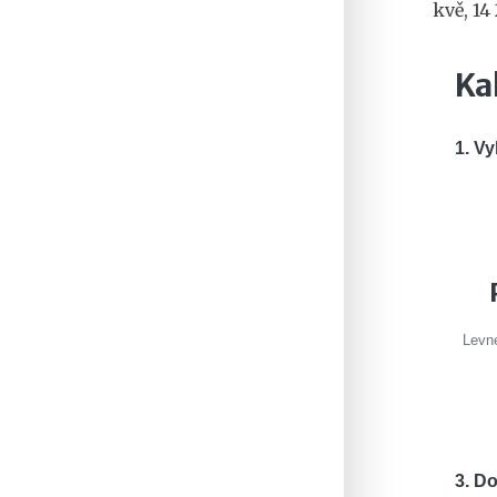
kvě, 14
Ka
1. Vy
Levné
3. D