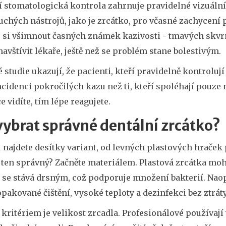
 stomatologická kontrola
zahrnuje
pravidelné vizuáln
uchých nástrojů, jako je zrcátko, pro včasné zachycení
 si všimnout časných známek kazivosti - tmavých skvrn
navštívit lékaře, ještě než se problém stane bolestivým.
 studie ukazují, že pacienti, kteří pravidelně kontroluj
ncidenci pokročilých kazu než ti, kteří spoléhají pouze na
e vidíte, tím lépe reagujete.
vybrat správné dentální zrcátko?
 najdete desítky variant, od levných plastových hraček 
 ten správný? Začněte materiálem. Plastová zrcátka moh
 se stává drsným, což podporuje množení bakterií. Na
pakované čištění, vysoké teploty a dezinfekci bez ztrát
kritériem je velikost zrcadla. Profesionálové používají 