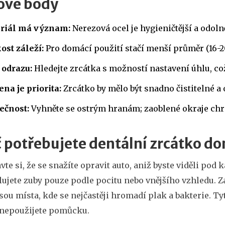
ové body
riál má význam:
Nerezová ocel je hygieničtější a odolně
ost záleží:
Pro domácí použití stačí menší průměr (16-2
 odrazu:
Hledejte zrcátka s možností nastavení úhlu, co
na je priorita:
Zrcátko by mělo být snadno čistitelné 
ečnost:
Vyhněte se ostrým hranám; zaoblené okraje chrá
 potřebujete dentální zrcátko d
vte si, že se snažíte opravit auto, aniž byste viděli pod
lujete zuby pouze podle pocitu nebo vnějšího vzhledu. Z
sou místa, kde se nejčastěji hromadí plak a bakterie. Ty
nepoužijete pomůcku.