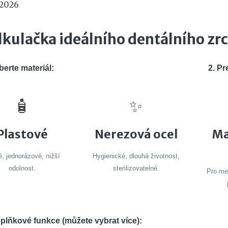
 2026
lkulačka ideálního dentálního zr
berte materiál:
2. Pr
🧴
✨
Plastové
Nerezová ocel
Ma
, jednorázové, nižší
Hygienické, dlouhá životnost,
odolnost.
sterilizovatelné.
Pro me
oplňkové funkce (můžete vybrat více):