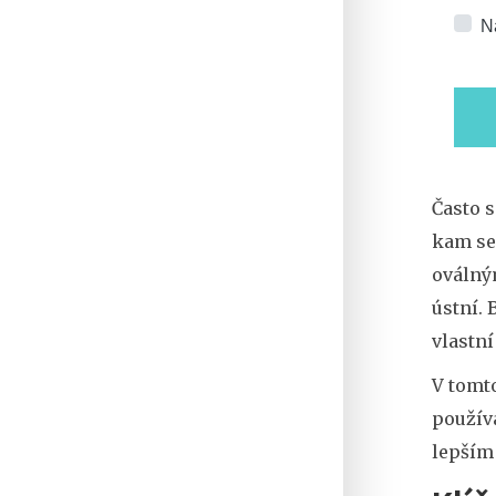
N
Často s
kam se
oválným
ústní
. 
vlastní
V tomto
používa
lepším