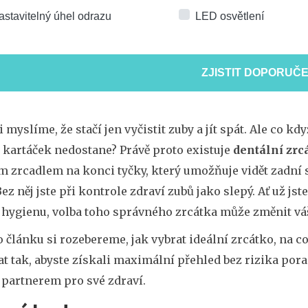
astavitelný úhel odrazu
LED osvětlení
ZJISTIT DOPORUČE
i myslíme, že stačí jen vyčistit zuby a jít spát. Ale co
 kartáček nedostane? Právě proto existuje
dentální zrc
 zrcadlem na konci tyčky, který umožňuje vidět zadní s
Bez něj jste při kontrole zdraví zubů jako slepý. Ať už js
 hygienu, volba toho správného zrcátka může změnit váš
 článku si rozebereme, jak vybrat ideální zrcátko, na co
t tak, abyste získali maximální přehled bez rizika poran
 partnerem pro své zdraví.