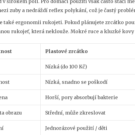
 v širokém poli. Pro domácí použití však často stačí m
ezi zuby a nedráždí reflex polykání, což je častý problé
te také ergonomii rukojeti. Pokud plánujete zrcátko po
anou rukojeť, která neklouže. Mokré ruce a kluzké kov
tnost
Plastové zrcátko
Nízká (do 100 Kč)
nost
Nízká, snadno se poškodí
ena
Horší, pory absorbují bakterie
ta obrazu
Střední, může zkreslovat
ní
Jednorázové použití / děti