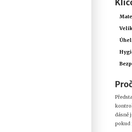
Klíč
Mate
Velik
Úhel
Hygie
Bezp
Proč
Předsta
kontro
dásně j
pokud 