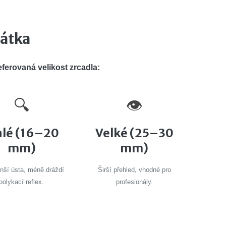
cátka
eferovaná velikost zrcadla:
🔍
👁️
lé (16–20
Velké (25–30
mm)
mm)
nší ústa, méně dráždí
Širší přehled, vhodné pro
polykací reflex.
profesionály.