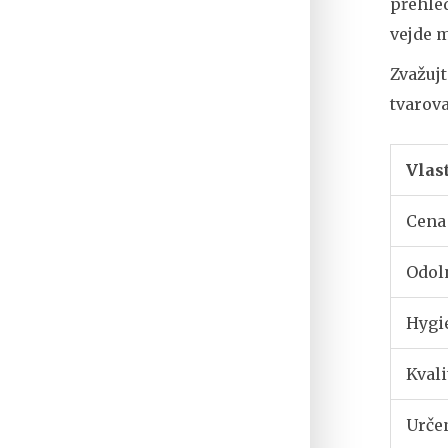
přehled
vejde m
Zvažuj
tvarov
Vlas
Cena
Odol
Hygi
Kvali
Urče