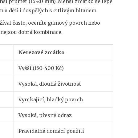
enší průměr (16-20 mm). Menší zrcátko se lépe
m u dětí i dospělých s citlivým hltanem.
užívat často, oceníte gumový povrch nebo
y nejsou dobrá kombinace.
Nerezové zrcátko
Vyšší (150-400 Kč)
Vysoká, dlouhá životnost
Vynikající, hladký povrch
Vysoká, přesný odraz
Pravidelné domácí použití