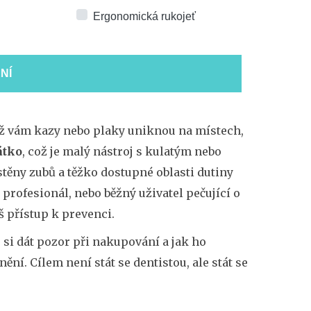
Ergonomická rukojeť
NÍ
 když vám kazy nebo plaky uniknou na místech,
átko
, což je
malý nástroj s kulatým nebo
těny zubů a těžko dostupné oblasti dutiny
te profesionál, nebo běžný uživatel pečující o
 přístup k prevenci.
 si dát pozor při nakupování a jak ho
ění. Cílem není stát se dentistou, ale stát se