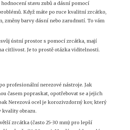
í hodnocení stavu zubů a dásní pomocí
 problémů
. Když máte po ruce kvalitní zrcátko,
, změny barvy dásní nebo zarudnutí. To vám
í svůj ústní prostor s pomocí zrcátka, mají
 citlivost. Je to prostě otázka viditelnosti.
po profesionální nerezové nástroje. Jak
ou časem popraskat, opotřebovat se a jejich
opak
Nerezová ocel
je
korozivzdorný kov, který
y kvality obrazu
.
větší zrcátka (často 25-30 mm) pro lepší