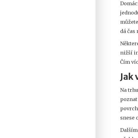
Domácí
jednod
můžete
dá čas 
Některé
nižší i
Čím víc
Jak 
Na trhu
poznat
povrch
snese o
Dalším 