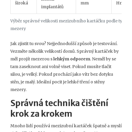
široká
mm
Hnědá
implantátů
Výběr správné velikosti mezizubního kartáčku podle typu
mezery
Jak zjistit tu svou? Nejjednodušší způsob je testování.
Vezměte několik velikostí domů. Správný kartáček by
měl projít mezerou s
lehkým odporem
. Neměl by se
tam zaseknout ani volně viset. Pokud musíte tlačit
silou, je velký. Pokud prochází jako vítr bez dotyku
stěn, je malý. Ideální pocit je lehké tření o stěny
mezery.
Správná technika čištění
krok za krokem
Mnoho lidí používá mezizubní kartáček špatně a myslí