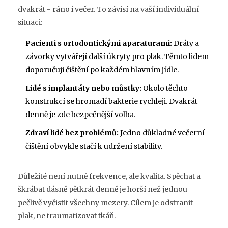
dvakrát - ráno i večer. To závisí na vaší individuální
situaci:
Pacienti s ortodontickými aparaturami:
Dráty a
závorky vytvářejí další úkryty pro plak. Těmto lidem
doporučuji čištění po každém hlavním jídle.
Lidé s implantáty nebo můstky:
Okolo těchto
konstrukcí se hromadí bakterie rychleji. Dvakrát
denně je zde bezpečnější volba.
Zdraví lidé bez problémů:
Jedno důkladné večerní
čištění obvykle stačí k udržení stability.
Důležité není nutně frekvence, ale kvalita. Spěchat a
škrábat dásně pětkrát denně je horší než jednou
pečlivě vyčistit všechny mezery. Cílem je odstranit
plak, ne traumatizovat tkáň.