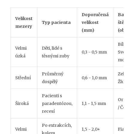
Doporučená
Barva
Velikost
Typ pacienta
velikost
štětiny
mezery
(mm)
(obvykl
Bílá /
Velmi
Děti, lidé s
0,3 - 0,5 mm
Světle
úzká
těsnými zuby
modrá
Průměrný
Zelená 
Střední
0,6 - 1,0 mm
dospělý
Žlutá
Pacienti s
Oranžo
Široká
paradentózou,
1,1 - 1,5 mm
/ Červe
recesí
Po extrakcích,
Velmi
1,5 - 2,0+
Fialová 
kolem