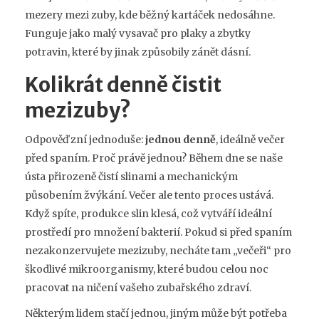
mezery mezi zuby, kde běžný kartáček nedosáhne
.
Funguje jako malý vysavač pro plaky a zbytky
potravin, které by jinak způsobily zánět dásní.
Kolikrát denně čistit
mezizuby?
Odpověď zní jednoduše:
jednou denně
, ideálně večer
před spaním. Proč právě jednou? Během dne se naše
ústa přirozeně čistí slinami a mechanickým
působením žvýkání. Večer ale tento proces ustává.
Když spíte, produkce slin klesá, což vytváří ideální
prostředí pro množení bakterií. Pokud si před spaním
nezakonzervujete mezizuby, necháte tam „večeři“ pro
škodlivé mikroorganismy, které budou celou noc
pracovat na ničení vašeho zubařského zdraví.
Některým lidem stačí jednou, jiným může být potřeba