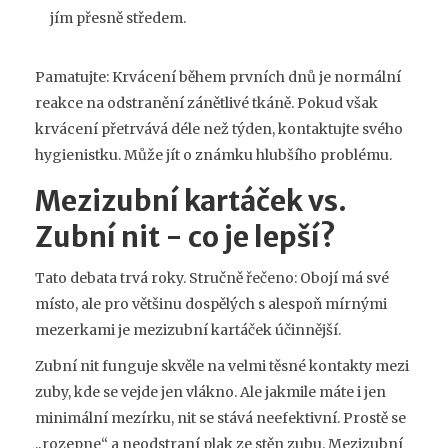
jím přesně středem.
Pamatujte: Krvácení během prvních dnů je normální
reakce na odstranění zánětlivé tkáně. Pokud však
krvácení přetrvává déle než týden, kontaktujte svého
hygienistku. Může jít o známku hlubšího problému.
Mezizubní kartáček vs.
Zubní nit - co je lepší?
Tato debata trvá roky. Stručně řečeno: Obojí má své
místo, ale pro většinu dospělých s alespoň mírnými
mezerkami je mezizubní kartáček účinnější.
Zubní nit funguje skvěle na velmi těsné kontakty mezi
zuby, kde se vejde jen vlákno. Ale jakmile máte i jen
minimální mezírku, nit se stává neefektivní. Prostě se
„rozepne“ a neodstraní plak ze stěn zubu. Mezizubní