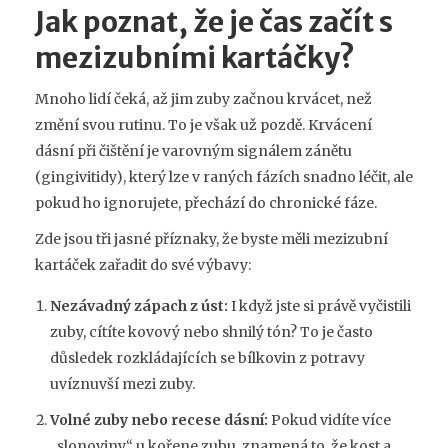
Jak poznat, že je čas začít s
mezizubními kartáčky?
Mnoho lidí čeká, až jim zuby začnou krvácet, než
změní svou rutinu. To je však už pozdě. Krvácení
dásní při čištění je varovným signálem zánětu
(gingivitidy), který lze v raných fázích snadno léčit, ale
pokud ho ignorujete, přechází do chronické fáze.
Zde jsou tři jasné příznaky, že byste měli mezizubní
kartáček zařadit do své výbavy:
Nezávadný zápach z úst:
I když jste si právě vyčistili
zuby, cítíte kovový nebo shnilý tón? To je často
důsledek rozkládajících se bílkovin z potravy
uvíznuvší mezi zuby.
Volné zuby nebo recese dásní:
Pokud vidíte více
„slonoviny“ u kořene zubu, znamená to, že kost a