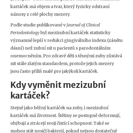
kartáček má objem a tvar, který fyzicky odstraní
nánosy z celé plochy mezery.
Podle studie publikované v
Journal of Clinical
Periodontology
byl mezizubní kartáček statisticky
významně lepší v redukci gingiválního indexu (zánětu
dásní) než zubní nit u pacientů s parodontálním
onemocněním. Pro zdravé děti s těsnými zuby zůstává
nit stále zlatým standardem, protože jejich mezery
jsou často příliš malé pro jakýkoli kartáček.
Kdy vyměnit mezizubní
kartáček?
Stejně jako běžný kartáček na zuby, i mezizubní
kartáček má životnost. Štětiny se postupně deformují,
ohýbají a ztrácejí svoji čistící schopnost. Také se
mohou stát nosiči bakterií, pokud nejsou dostatečně