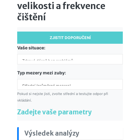
velikosti a frekvence
čištění
ZJISTIT DOPORUČENÍ
Vaše situace:
Typ mezery mezi zuby:
Pokud si nejste jisti, zvolte střední a testujte odpor při
vkládání.
Zadejte vaše parametry
Výsledek analýzy