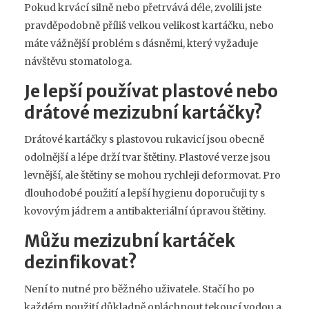
Pokud krvácí silně nebo přetrvává déle, zvolili jste
pravděpodobně příliš velkou velikost kartáčku, nebo
máte vážnější problém s dásněmi, který vyžaduje
návštěvu stomatologa.
Je lepší používat plastové nebo
drátové mezizubní kartáčky?
Drátové kartáčky s plastovou rukavicí jsou obecně
odolnější a lépe drží tvar štětiny. Plastové verze jsou
levnější, ale štětiny se mohou rychleji deformovat. Pro
dlouhodobé použití a lepší hygienu doporučuji ty s
kovovým jádrem a antibakteriální úpravou štětiny.
Můžu mezizubní kartáček
dezinfikovat?
Není to nutné pro běžného uživatele. Stačí ho po
každém použití důkladně opláchnout tekoucí vodou a