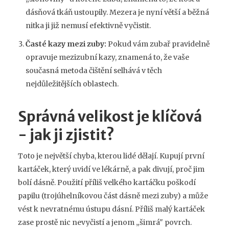
dásňová tkáň ustoupily. Mezera je nyní větší a běžná
nitka ji již nemusí efektivně vyčistit.
Časté kazy mezi zuby:
Pokud vám zubař pravidelně
opravuje mezizubní kazy, znamená to, že vaše
současná metoda čištění selhává v těch
nejdůležitějších oblastech.
Správná velikost je klíčová
- jak ji zjistit?
Toto je největší chyba, kterou lidé dělají. Kupují první
kartáček, který uvidí ve lékárně, a pak divují, proč jim
bolí dásně. Použití příliš velkého kartáčku poškodí
papilu (trojúhelníkovou část dásně mezi zuby) a může
vést k nevratnému ústupu dásní. Příliš malý kartáček
zase prostě nic nevyčistí a jenom „šimrá" povrch.