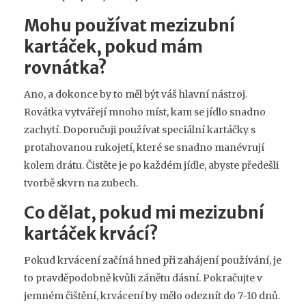
Mohu používat mezizubní
kartáček, pokud mám
rovnátka?
Ano, a dokonce by to měl být váš hlavní nástroj.
Rovátka vytvářejí mnoho míst, kam se jídlo snadno
zachytí. Doporučuji používat speciální kartáčky s
protahovanou rukojetí, které se snadno manévrují
kolem drátu. Čistěte je po každém jídle, abyste předešli
tvorbě skvrn na zubech.
Co dělat, pokud mi mezizubní
kartáček krvácí?
Pokud krvácení začíná hned při zahájení používání, je
to pravděpodobně kvůli zánětu dásní. Pokračujte v
jemném čištění, krvácení by mělo odeznít do 7-10 dnů.