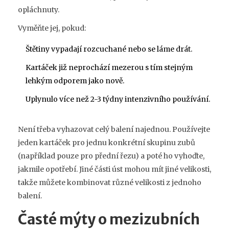
opláchnuty.
Vyměňte jej, pokud:
Štětiny vypadají rozcuchané nebo se láme drát.
Kartáček již neprochází mezerou s tím stejným
lehkým odporem jako nově.
Uplynulo více než 2-3 týdny intenzivního používání.
Není třeba vyhazovat celý balení najednou. Používejte
jeden kartáček pro jednu konkrétní skupinu zubů
(například pouze pro přední řezu) a poté ho vyhoďte,
jakmile opotřebí. Jiné části úst mohou mít jiné velikosti,
takže můžete kombinovat různé velikosti z jednoho
balení.
Časté mýty o mezizubních