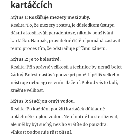
kartáčcích
Mýtus 1: Rozšiřuje mezery mezi zuby.
Realita: To, že mezery rostou, je důsledkem ústupu
dásní a kosti kvůli paradentóze, nikoliv používání
kartáčku. Naopak, pravidelné čištění pomáhá zastavit
tento proces tím, že odstraňuje příčinu zánětu.
Mýtus 2: Je to bolestivé.
Realita: Při správné velikosti a technice by neměl bolet
žádný. Bolest nastává pouze při použití příliš velkého
nástroje nebo agresivním tlačení. Pokud vás to bolí,
změňte velikost.
Mýtus 3: Stačí jen omýt vodou.
Realita: Po každém použití kartáček důkladně
opláchněte teplou vodou. Není nutné ho sterilizovat,
ale měl by být suchý, než ho vrátíte do pouzdra.
Vlhkost podporuje růst plísní.