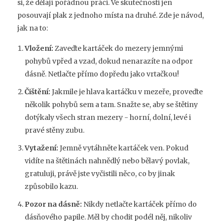
si, že dělají pořádnou práci. Ve skutečnosti jen
posouvají plak z jednoho místa na druhé. Zde je návod,
jak na to:
Vložení:
Zaveďte kartáček do mezery jemnými
pohybů vpřed a vzad, dokud nenarazíte na odpor
dásně. Netlačte přímo dopředu jako vrtačkou!
Čištění:
Jakmile je hlava kartáčku v mezeře, proveďte
několik pohybů sem a tam. Snažte se, aby se štětiny
dotýkaly všech stran mezery - horní, dolní, levé i
pravé stěny zubu.
Vytažení:
Jemně vytáhněte kartáček ven. Pokud
vidíte na štětinách nahnědlý nebo bělavý povlak,
gratuluji, právě jste vyčistili něco, co by jinak
způsobilo kazu.
Pozor na dásně:
Nikdy netlačte kartáček přímo do
dásňového papile. Měl by chodit podél něj, nikoliv