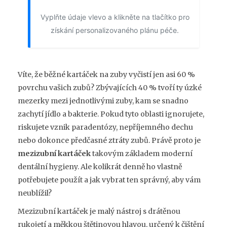
Vyplňte údaje vlevo a klikněte na tlačítko pro
získání personalizovaného plánu péče.
Víte, že běžné kartáček na zuby vyčistí jen asi 60 %
povrchu vašich zubů? Zbývajících 40 % tvoří ty úzké
mezerky mezi jednotlivými zuby, kam se snadno
zachytí jídlo a bakterie. Pokud tyto oblasti ignorujete,
riskujete vznik paradentózy, nepříjemného dechu
nebo dokonce předčasné ztráty zubů. Právě proto je
mezizubní kartáček
takovým základem moderní
dentální hygieny. Ale kolikrát denně ho vlastně
potřebujete použít a jak vybrat ten správný, aby vám
neublížil?
Mezizubní kartáček
je
malý nástroj s drátěnou
rukojetí a měkkou štětinovou hlavou, určený k čištění