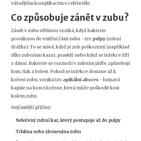
vážnějším komplikacím v celém těle.
Co způsobuje zánět v zubu?
Zánět v zubu většinou vzniká, když bakterie
proniknou do vnitřní části zubu - tzv.
pulpy
(zubní
drážky). To se stává, když je zub poškozený (například
díky zubnímu kazu), prasklý nebo když se infekce šíří
z dásní. Bakterie se rozmoží v zubním jádře, způsobují
hnis, tlak a bolest. Pokud se infekce dostane až k
kořeni zubu, vzniká tzv.
apikální absces
- hnisavá
kapsle na konci kořene, která může poškodit kost
kolem zubu.
Nejčastější příčiny:
Nelečený zubní kaz, který postupuje až do pulpy
Trhlina nebo zlomenina zubu