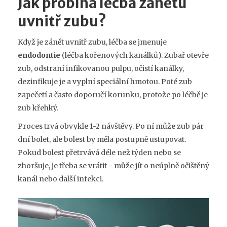
Jak probíhá léčba zánětu
uvnitř zubu?
Když je zánět uvnitř zubu, léčba se jmenuje
endodontie
(léčba kořenových kanálků). Zubař otevře
zub, odstraní infikovanou pulpu, očistí kanálky,
dezinfikuje je a vyplní speciální hmotou. Poté zub
zapečetí a často doporučí korunku, protože po léčbě je
zub křehký.
Proces trvá obvykle 1-2 návštěvy. Po ní může zub pár
dní bolet, ale bolest by měla postupně ustupovat.
Pokud bolest přetrvává déle než týden nebo se
zhoršuje, je třeba se vrátit - může jít o neúplně očištěný
kanál nebo další infekci.