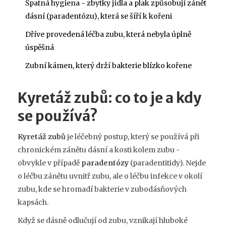
Špatná hygiena - zbytky jídla a plak způsobují zánět
dásní (paradentózu), která se šíří k kořeni
Dříve provedená léčba zubu, která nebyla úplně
úspěšná
Zubní kámen, který drží bakterie blízko kořene
Kyretáž zubů: co to je a kdy
se používá?
Kyretáž zubů
je léčebný postup, který se používá při
chronickém zánětu dásní a kosti kolem zubu -
obvykle v případě
paradentózy
(paradentitidy). Nejde
o léčbu zánětu uvnitř zubu, ale o léčbu infekce v okolí
zubu, kde se hromadí bakterie v zubodásňových
kapsách.
Když se dásně odlučují od zubu, vznikají hluboké