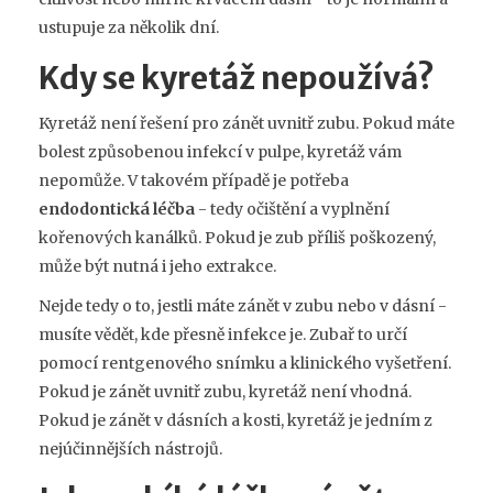
ustupuje za několik dní.
Kdy se kyretáž nepoužívá?
Kyretáž není řešení pro zánět uvnitř zubu. Pokud máte
bolest způsobenou infekcí v pulpe, kyretáž vám
nepomůže. V takovém případě je potřeba
endodontická léčba
- tedy očištění a vyplnění
kořenových kanálků. Pokud je zub příliš poškozený,
může být nutná i jeho extrakce.
Nejde tedy o to, jestli máte zánět v zubu nebo v dásní -
musíte vědět, kde přesně infekce je. Zubař to určí
pomocí rentgenového snímku a klinického vyšetření.
Pokud je zánět uvnitř zubu, kyretáž není vhodná.
Pokud je zánět v dásních a kosti, kyretáž je jedním z
nejúčinnějších nástrojů.