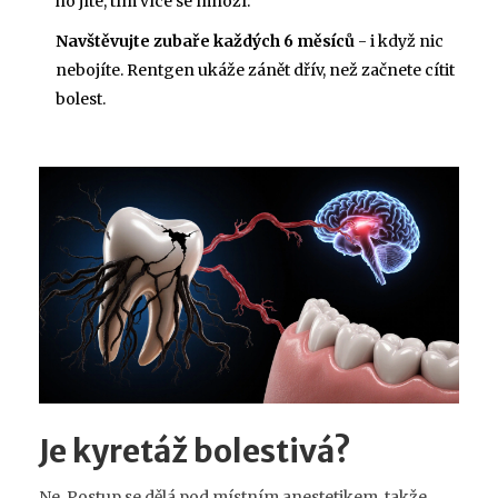
ho jíte, tím více se množí.
Navštěvujte zubaře každých 6 měsíců
- i když nic
nebojíte. Rentgen ukáže zánět dřív, než začnete cítit
bolest.
Je kyretáž bolestivá?
Ne. Postup se dělá pod místním anestetikem, takže