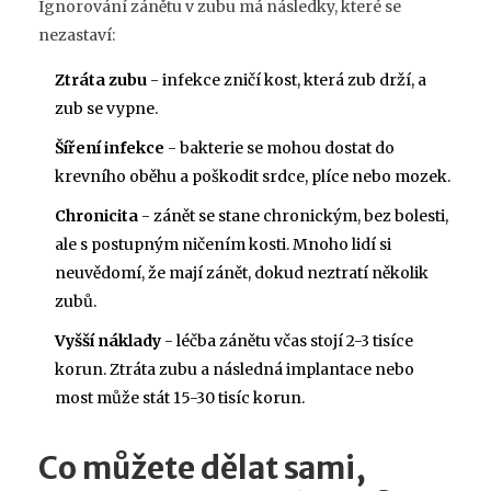
Ignorování zánětu v zubu má následky, které se
nezastaví:
Ztráta zubu
- infekce zničí kost, která zub drží, a
zub se vypne.
Šíření infekce
- bakterie se mohou dostat do
krevního oběhu a poškodit srdce, plíce nebo mozek.
Chronicita
- zánět se stane chronickým, bez bolesti,
ale s postupným ničením kosti. Mnoho lidí si
neuvědomí, že mají zánět, dokud neztratí několik
zubů.
Vyšší náklady
- léčba zánětu včas stojí 2-3 tisíce
korun. Ztráta zubu a následná implantace nebo
most může stát 15-30 tisíc korun.
Co můžete dělat sami,