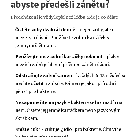
abyste předešli zánětu?
Předcházení je vždy lepší než léčba. Zde je co dělat:
Čistěte zuby dvakrát denně
- nejen zuby, ale i
mezery a dásně. Používejte zubní kartáček s
jemnými štětinami.
Používejte mezizubní kartáčky nebo nit
- plak v
mezích zubů je hlavní příčinou zánětu dásní.
Odstraňujte zubní kámen
- každých 6-12 měsíců se
nechte očistit u zubaře. Kámen je jako „přírodní
pěna“ pro bakterie.
Nezapomeňte na jazyk
- bakterie se hromadí i na
něm. Čistěte jej jemně kartáčkem nebo jazykovým
škrabkem.
Snížte cukr
- cukr je „jídlo“ pro bakterie. Čím více