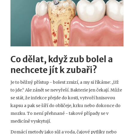
Co dělat, když zub bolel a
nechcete jít k zubaři?
Je to běžný přístup - bolest zmizí, a my si říkáme: „Už
to jde.“ Ale zánět se nevyřeší. Bakterie jen čekají. Může
se stát, že infekce přejde do kosti, vytvoří hnisovou
kapsu a pak se šíří do obličeje, krku nebo dokonce do
mozku. To není přehnané - takové případy se v
medicíně vyskytují.
Domácí metody jako sůl a voda, čajové pytlíky nebo