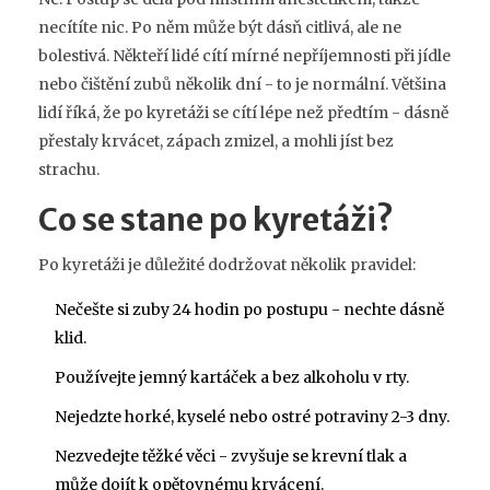
necítíte nic. Po něm může být dásň citlivá, ale ne
bolestivá. Někteří lidé cítí mírné nepříjemnosti při jídle
nebo čištění zubů několik dní - to je normální. Většina
lidí říká, že po kyretáži se cítí lépe než předtím - dásně
přestaly krvácet, zápach zmizel, a mohli jíst bez
strachu.
Co se stane po kyretáži?
Po kyretáži je důležité dodržovat několik pravidel:
Nečešte si zuby 24 hodin po postupu - nechte dásně
klid.
Používejte jemný kartáček a bez alkoholu v rty.
Nejedzte horké, kyselé nebo ostré potraviny 2-3 dny.
Nezvedejte těžké věci - zvyšuje se krevní tlak a
může dojít k opětovnému krvácení.