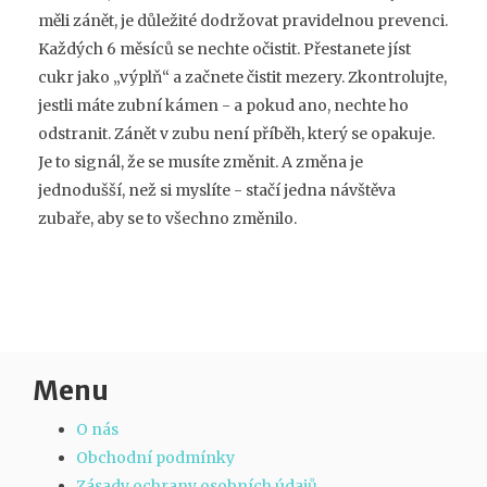
měli zánět, je důležité dodržovat pravidelnou prevenci.
Každých 6 měsíců se nechte očistit. Přestanete jíst
cukr jako „výplň“ a začnete čistit mezery. Zkontrolujte,
jestli máte zubní kámen - a pokud ano, nechte ho
odstranit. Zánět v zubu není příběh, který se opakuje.
Je to signál, že se musíte změnit. A změna je
jednodušší, než si myslíte - stačí jedna návštěva
zubaře, aby se to všechno změnilo.
Menu
O nás
Obchodní podmínky
Zásady ochrany osobních údajů