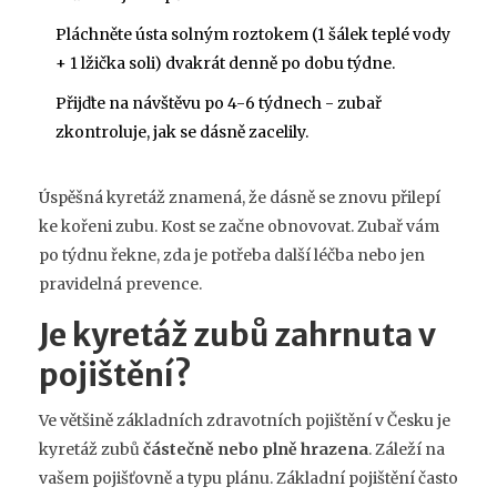
Pláchněte ústa solným roztokem (1 šálek teplé vody
+ 1 lžička soli) dvakrát denně po dobu týdne.
Přijďte na návštěvu po 4-6 týdnech - zubař
zkontroluje, jak se dásně zacelily.
Úspěšná kyretáž znamená, že dásně se znovu přilepí
ke kořeni zubu. Kost se začne obnovovat. Zubař vám
po týdnu řekne, zda je potřeba další léčba nebo jen
pravidelná prevence.
Je kyretáž zubů zahrnuta v
pojištění?
Ve většině základních zdravotních pojištění v Česku je
kyretáž zubů
částečně nebo plně hrazena
. Záleží na
vašem pojišťovně a typu plánu. Základní pojištění často