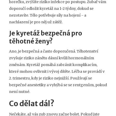
horečku, zvýšíte riziko infekce po postupu. Zubař vám
doporučí odložit kyretáž na 1-2 týdny, dokud se
nezotavíte. Tělo potřebuje síly na hojení - a
nachlazení je pro něj už zátěž.
Je kyretáž bezpečná pro
těhotné ženy?
Ano, je bezpečná a často doporučená. Těhotenství
zvyšuje riziko zánětu dásní kvůli hormonálním
změnám. Kyretáž pomáhá zabránit komplikacím,
které mohou ovlivnit i vývoj dítěte. Léčba se provádí v
2. trimestru, kdy je riziko nejnižší. Používají se
bezpečné anestetiky a vyhýbá se se rentgenům, pokud
není nutné.
Co dělat dál?
Nečekáte, až vás zub znovu začne bolet. Pokud jste