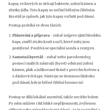
kapsy, ve kterých se sbírají bakterie, zubní kámen a
zbytky jídla. Tyto kapsy se nečistí běžným čištěním.
Kyretáž je způsob, jak tyto kapsy vyčistit pod dásní.
Postup probíhá ve dvou fázích:
Plánování a příprava
- zubař nejprve zjistí hloubku
kaps, změří ztrátu kosti a určí, které zuby jsou
postižené. Používá se speciální sonda a rentgen.
Samotná kyretáž
- zubař nebo parodontolog
pomocí malých nástrojů (kyret) odstraní zubní
kámen, plak a infikované tkáně z povrchu kořene a
z dásňových kaps. Nástroje se dostanou hluboko
pod dásně, kde je běžné čištění bezmocné.
Postup se dělá lokálně anestézií, takže necítíte bolest.
Po něm můžete cítit lehké nepříjemnosti, zvýšenou
citlivost nebo mírné krvácení dásní - to je normální a