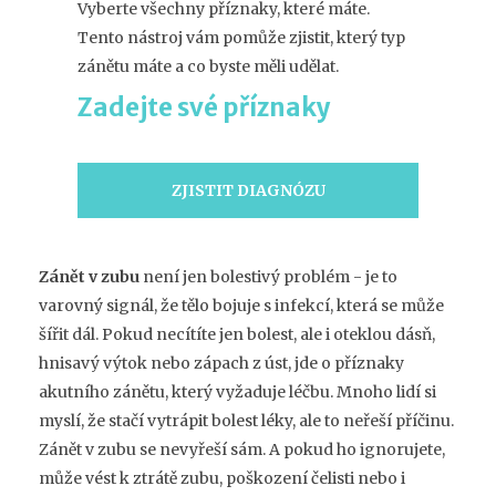
Vyberte všechny příznaky, které máte.
Tento nástroj vám pomůže zjistit, který typ
zánětu máte a co byste měli udělat.
Zadejte své příznaky
ZJISTIT DIAGNÓZU
Zánět v zubu
není jen bolestivý problém - je to
varovný signál, že tělo bojuje s infekcí, která se může
šířit dál. Pokud necítíte jen bolest, ale i oteklou dásň,
hnisavý výtok nebo zápach z úst, jde o příznaky
akutního zánětu, který vyžaduje léčbu. Mnoho lidí si
myslí, že stačí vytrápit bolest léky, ale to neřeší příčinu.
Zánět v zubu se nevyřeší sám. A pokud ho ignorujete,
může vést k ztrátě zubu, poškození čelisti nebo i