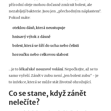
přírodní oleje mohou dočasně zmírnit bolest, ale
nezabíjejí bakterie. Jsou jen „přechodným náplastem“.
Pokud máte:
oteklou dásň, která neustupuje
hnisavý výtok z dásně
bolest, která se šíří do ucha nebo čelisti
horoučku nebo celkovou slabost
…je to
lékařské nouzové volání
. Nepočkejte, až se to
samo vyřeší. Zánět v zubu není „jen bolest zubu“ - je
to infekce, která se může stát životně ohrožující.
Co se stane, když zánět
nelečíte?