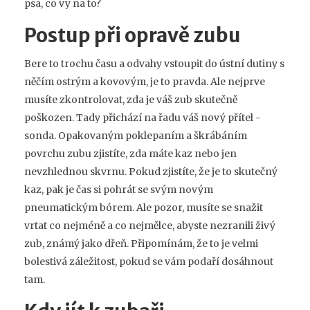
psa, co vy na to?
Postup při opravě zubu
Bere to trochu času a odvahy vstoupit do ústní dutiny s
něčím ostrým a kovovým, je to pravda. Ale nejprve
musíte zkontrolovat, zda je váš zub skutečně
poškozen. Tady přichází na řadu váš nový přítel -
sonda. Opakovaným poklepaním a škrábáním
povrchu zubu zjistíte, zda máte kaz nebo jen
nevzhlednou skvrnu. Pokud zjistíte, že je to skutečný
kaz, pak je čas si pohrát se svým novým
pneumatickým bórem. Ale pozor, musíte se snažit
vrtat co nejméně a co nejmělce, abyste nezranili živý
zub, známý jako dřeň. Připomínám, že to je velmi
bolestivá záležitost, pokud se vám podaří dosáhnout
tam.