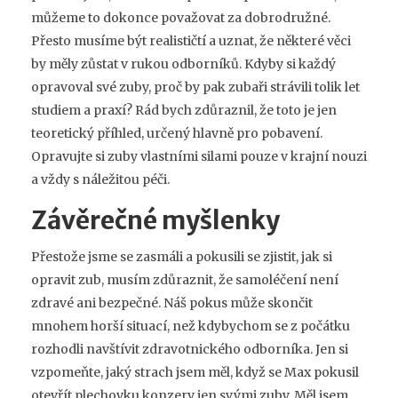
můžeme to dokonce považovat za dobrodružné.
Přesto musíme být realističtí a uznat, že některé věci
by měly zůstat v rukou odborníků. Kdyby si každý
opravoval své zuby, proč by pak zubaři strávili tolik let
studiem a praxí? Rád bych zdůraznil, že toto je jen
teoretický příhled, určený hlavně pro pobavení.
Opravujte si zuby vlastními silami pouze v krajní nouzi
a vždy s náležitou péči.
Závěrečné myšlenky
Přestože jsme se zasmáli a pokusili se zjistit, jak si
opravit zub, musím zdůraznit, že samoléčení není
zdravé ani bezpečné. Náš pokus může skončit
mnohem horší situací, než kdybychom se z počátku
rozhodli navštívit zdravotnického odborníka. Jen si
vzpomeňte, jaký strach jsem měl, když se Max pokusil
otevřít plechovku konzerv jen svými zuby. Měl jsem