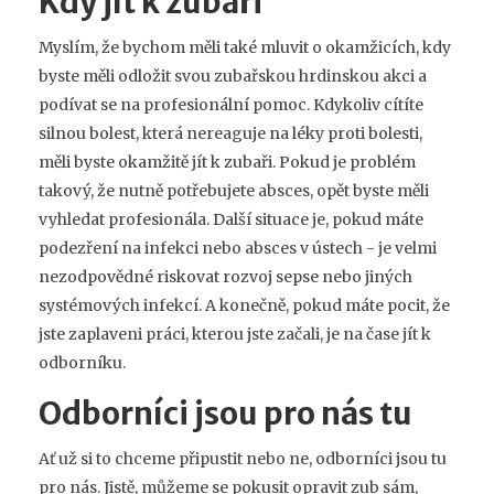
Kdy jít k zubaři
Myslím, že bychom měli také mluvit o okamžicích, kdy
byste měli odložit svou zubařskou hrdinskou akci a
podívat se na profesionální pomoc. Kdykoliv cítíte
silnou bolest, která nereaguje na léky proti bolesti,
měli byste okamžitě jít k zubaři. Pokud je problém
takový, že nutně potřebujete absces, opět byste měli
vyhledat profesionála. Další situace je, pokud máte
podezření na infekci nebo absces v ústech - je velmi
nezodpovědné riskovat rozvoj sepse nebo jiných
systémových infekcí. A konečně, pokud máte pocit, že
jste zaplaveni práci, kterou jste začali, je na čase jít k
odborníku.
Odborníci jsou pro nás tu
Ať už si to chceme připustit nebo ne, odborníci jsou tu
pro nás. Jistě, můžeme se pokusit opravit zub sám,