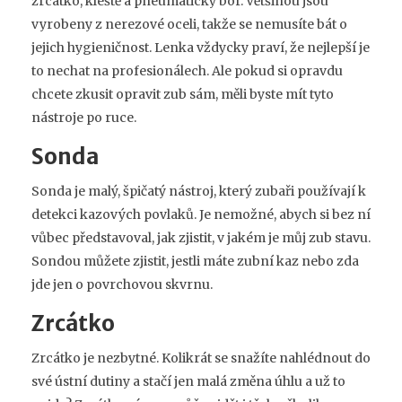
zrcátko, kleště a pneumatický bór. Většinou jsou
vyrobeny z nerezové oceli, takže se nemusíte bát o
jejich hygieničnost. Lenka vždycky praví, že nejlepší je
to nechat na profesionálech. Ale pokud si opravdu
chcete zkusit opravit zub sám, měli byste mít tyto
nástroje po ruce.
Sonda
Sonda je malý, špičatý nástroj, který zubaři používají k
detekci kazových povlaků. Je nemožné, abych si bez ní
vůbec představoval, jak zjistit, v jakém je můj zub stavu.
Sondou můžete zjistit, jestli máte zubní kaz nebo zda
jde jen o povrchovou skvrnu.
Zrcátko
Zrcátko je nezbytné. Kolikrát se snažíte nahlédnout do
své ústní dutiny a stačí jen malá změna úhlu a už to