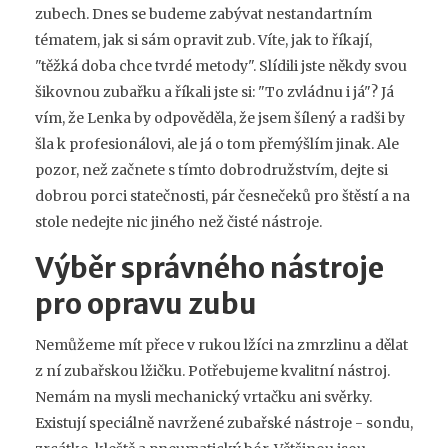
zubech. Dnes se budeme zabývat nestandartním
tématem, jak si sám opravit zub. Víte, jak to říkají,
"těžká doba chce tvrdé metody". Slídili jste někdy svou
šikovnou zubařku a říkali jste si: "To zvládnu i já"? Já
vím, že Lenka by odpověděla, že jsem šílený a radši by
šla k profesionálovi, ale já o tom přemýšlím jinak. Ale
pozor, než začnete s tímto dobrodružstvím, dejte si
dobrou porci statečnosti, pár česnečeků pro štěstí a na
stole nedejte nic jiného než čisté nástroje.
Výběr správného nástroje
pro opravu zubu
Nemůžeme mít přece v rukou lžíci na zmrzlinu a dělat
z ní zubařskou lžičku. Potřebujeme kvalitní nástroj.
Nemám na mysli mechanický vrtačku ani svěrky.
Existují speciálně navržené zubařské nástroje - sondu,