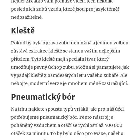
nejde? Zrcátko vám pomůže vidět i těch několik
posledních zubů vzadu, které jsou pro jazyk téměř
nedosažitelné.
Kleště
Pokud by byla oprava zubu nemožná a jedinou volbou
zůstává extrakce, kleště se stanou vaším nejlepším
přítelem. Tyto kleště mají speciální tvar, který
umožňuje pevný úchop zubu. Možná si pamatujete, jak
vypadají kleště z osmdesátých let u vašeho zubaře. Ale
nebojte, moderní verze je mnohem méně zastrašující.
Pneumatický bór
Na trhu najdete spoustu typů vrtáků, ale pro náš účel
potřebujeme pneumatický bór. Tento nástroj je
poháněný vzduchem a otáčí se rychlostí až 400 000
otáček za minutu. To by bylo něco pro Maxe, našeho