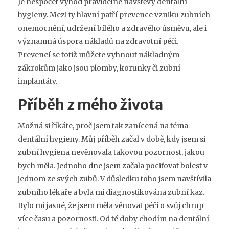
Je nespočet výhod pravidelné návštěvy dentální
hygieny. Mezi ty hlavní patří prevence vzniku zubních
onemocnění, udržení bílého a zdravého úsměvu, ale i
významná úspora nákladů na zdravotní péči.
Prevencí se totiž můžete vyhnout nákladným
zákrokům jako jsou plomby, korunky či zubní
implantáty.
Příběh z mého života
Možná si říkáte, proč jsem tak zanícená na téma
dentální hygieny. Můj příběh začal v době, kdy jsem si
zubní hygiena nevěnovala takovou pozornost, jakou
bych měla. Jednoho dne jsem začala pociťovat bolest v
jednom ze svých zubů. V důsledku toho jsem navštívila
zubního lékaře a byla mi diagnostikována zubní kaz.
Bylo mi jasné, že jsem měla věnovat péči o svůj chrup
více času a pozornosti. Od té doby chodím na dentální