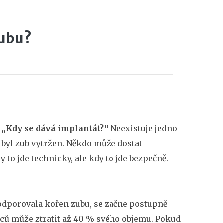
zubu?
:
„Kdy se dává implantát?“
Neexistuje jedno
ak byl zub vytržen. Někdo může dostat
y to jde technicky, ale kdy to jde bezpečně.
 podporovala kořen zubu, se začne postupně
íců může ztratit až 40 % svého objemu. Pokud