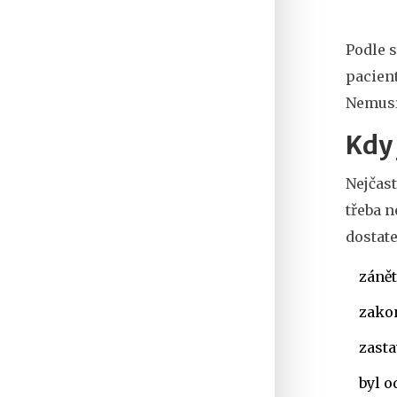
Podle s
pacient
Nemusí
Kdy 
Nejčast
třeba n
dostate
zánět
zako
zasta
byl o