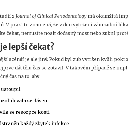
tudií z
Journal of Clinical Periodontology
má okamžitá impl
ů. V praxi to znamená, že v den vytržení vám zubní léka
te čekat, nemusíte nosit dočasný most nebo zubní pro
je lepší čekat?
ější scénář je ale jiný. Pokud byl zub vytržen kvůli pokr
ejprve dát tělu čas se zotavit. V takovém případě se imp
čný čas na to, aby:
 ustoupil
nzolidovala se dásen
vila se resorpce kosti
dstraněn každý zbytek infekce