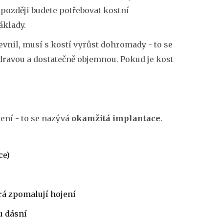
 později budete potřebovat kostní
áklady.
evnil, musí s kostí vyrůst dohromady - to se
zdravou a dostatečně objemnou. Pokud je kost
ení - to se nazývá
okamžitá implantace
.
ce)
rá zpomalují hojení
u dásní