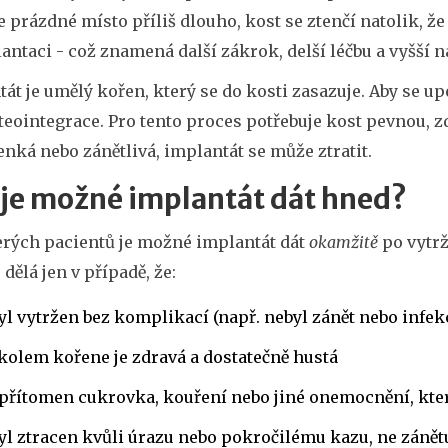
 prázdné místo příliš dlouho, kost se ztenčí natolik, že
antaci - což znamená další zákrok, delší léčbu a vyšší n
át je umělý kořen, který se do kosti zasazuje. Aby se up
teointegrace. Pro tento proces potřebuje kost pevnou, 
tenká nebo zánětlivá, implantát se může ztratit.
 je možné implantát dát hned?
erých pacientů je možné implantát dát
okamžitě
po vytrž
 dělá jen v případě, že:
yl vytržen bez komplikací (např. nebyl zánět nebo infek
kolem kořene je zdravá a dostatečně hustá
přítomen cukrovka, kouření nebo jiné onemocnění, kte
yl ztracen kvůli úrazu nebo pokročilému kazu, ne zánět