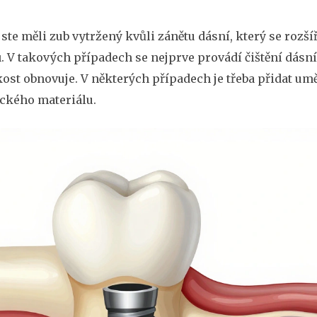
ste měli zub vytržený kvůli zánětu dásní, který se rozší
ů
. V takových případech se nejprve provádí čištění dásní,
kost obnovuje. V některých případech je třeba přidat umě
ického materiálu.