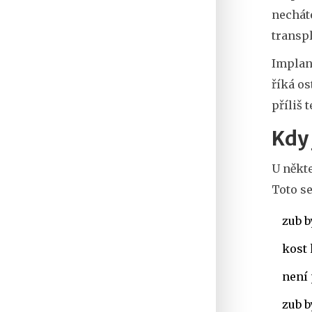
necháte
transpl
Implant
říká os
příliš 
Kdy
U někt
Toto se
zub b
kost 
není 
zub b