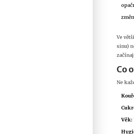
opač
změní
Ve větš
sinu) 
začínaj
Co o
Ne každ
Kouř
Cukr
Věk:
Hygi