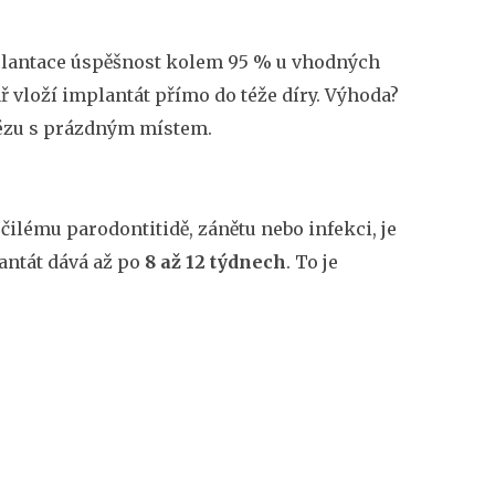
antace úspěšnost kolem 95 % u vhodných
ř vloží implantát přímo do téže díry. Výhoda?
tézu s prázdným místem.
očilému parodontitidě, zánětu nebo infekci, je
lantát dává až po
8 až 12 týdnech
. To je