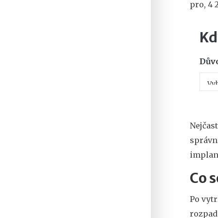
pro, 4 
Kd
Důvo
Nejčast
správné
implant
Co s
Po vytr
rozpad