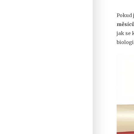
Pokud j
měsíc
jak se 
biolog