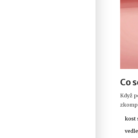
Co s
Když po
zkompl
kost 
vedle