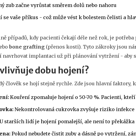
ný zub začne vyrůstat směrem dolů nebo nahoru
 se vaše příkus - což může vést k bolestem čelisti a hla
ině případů, kdy pacienti čekají déle než rok, je potřeb
nebo
bone grafting
(přenos kosti). Tyto zákroky jsou náro
í navrhovat implantaci už při plánování vytržení - aby 
vlivňuje dobu hojení?
ý člověk se hojí stejně rychle. Zde jsou hlavní faktory, 
ení:
Kouření zpomaluje hojení o 50-70 %. Pacienti, kteří 
ovka:
Nekontrolovaná cukrovka zvyšuje riziko infekce a
U starších lidí je hojení pomalejší, ale není to překážka
ena:
Pokud nebudete čistit zuby a dásně po vytržení, zán