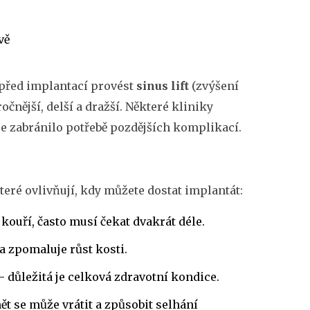
vě
a před implantací provést
sinus lift
(zvýšení
čnější, delší a dražší. Některé kliniky
se zabránilo potřebě pozdějších komplikací.
které ovlivňují, kdy můžete dostat implantát:
kouří, často musí čekat dvakrát déle.
 zpomaluje růst kosti.
 - důležitá je celková zdravotní kondice.
ět se může vrátit a způsobit selhání