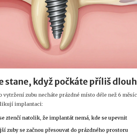
e stane, když počkáte příliš dlou
 vytržení zubu necháte prázdné místo déle než 6 měsíců
ikují implantaci:
se ztenčí natolik, že implantát nemá, kde se upevnit
jší zuby se začnou přesouvat do prázdného prostoru