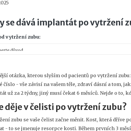
2025
y se dává implantát po vytržení 
d vytržení zubu:
ější otázka, kterou slyším od pacientů po vytržení zubu
 číslo - vše závisí na vašem těle, zdraví dásní a tom, j
át už za 2 týdny, jiný musí čekat 6 měsíců. Nejde o to, kd
e děje v čelisti po vytržení zubu?
žení zubu se vaše čelist začne měnit. Kost, která dříve
at - to se jmenuje resorpce kosti. Během prvních 3 měs