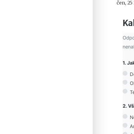
čen, 25
Ka
Odpo
nena
1. Ja
D
O
T
2. Vš
N
A