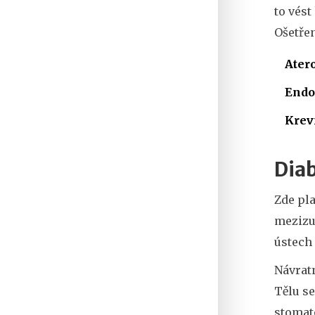
to vést
Ošetřen
Ater
Endo
Krevn
Diab
Zde pla
mezizub
ústech
Návratn
Tělu se
stomato