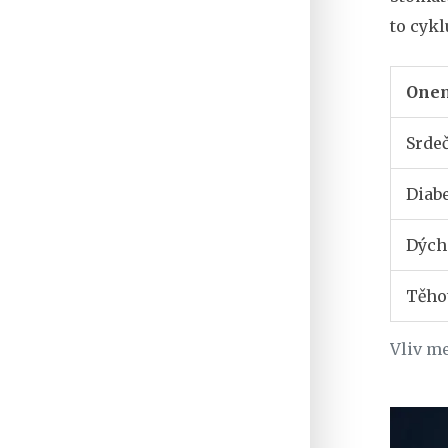
to cykl
One
Srde
Diab
Dých
Těho
Vliv m