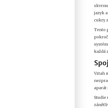
skvrnu 
jazyk 
cukry z
Tento p
pokroči
systém
každá z
Spo
Vztah 
nezpra
aparát 
Studie 
zánětli