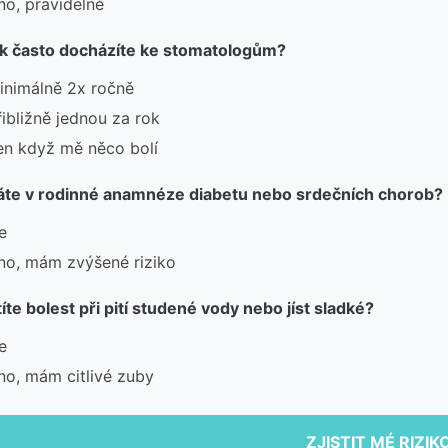
no, pravidelně
ak často docházíte ke stomatologům?
inimálně 2x ročně
řibližně jednou za rok
en když mě něco bolí
áte v rodinné anamnéze diabetu nebo srdečních chorob?
e
no, mám zvýšené riziko
títe bolest při pití studené vody nebo jíst sladké?
e
no, mám citlivé zuby
ZJISTIT MÉ RIZIK