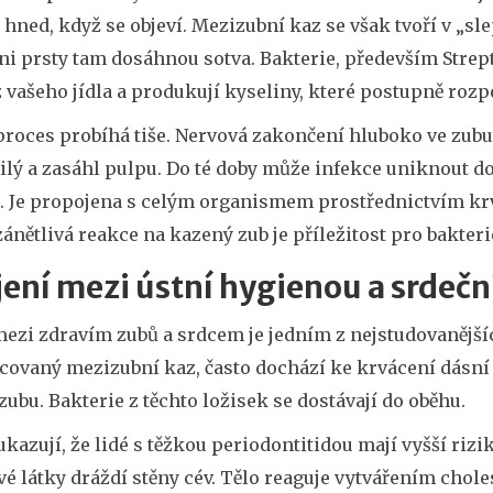
hned, když se objeví. Mezizubní kaz se však tvoří v „sle
ani prsty tam dosáhnou sotva. Bakterie, především
Strep
 vašeho jídla a produkují kyseliny, které postupně rozpo
roces probíhá tiše. Nervová zakončení hluboko ve zubu r
lý a zasáhl pulpu. Do té doby může infekce uniknout do
. Je propojena s celým organismem prostřednictvím krv
ánětlivá reakce na kazený zub je příležitost pro bakterie
jení mezi ústní hygienou a srde
mezi zdravím zubů a srdcem je jedním z nejstudovanějš
covaný mezizubní kaz, často dochází ke krvácení dásní
zubu. Bakterie z těchto ložisek se dostávají do oběhu.
ukazují, že lidé s těžkou periodontitidou mají vyšší riz
vé látky dráždí stěny cév. Tělo reaguje vytvářením chol