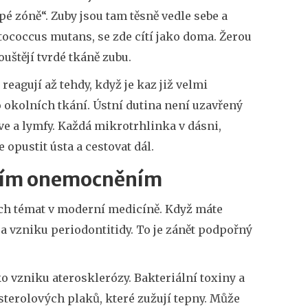
pé zóně“. Zuby jsou tam těsně vedle sebe a
tococcus mutans
, se zde cítí jako doma. Žerou
uštějí tvrdé tkáně zubu.
eagují až tehdy, když je kaz již velmi
 okolních tkání. Ústní dutina není uzavřený
e a lymfy. Každá mikrotrhlinka v dásni,
 opustit ústa a cestovat dál.
čním onemocněním
ích témat v moderní medicíně. Když máte
 a vzniku
periodontitidy
. To je zánět podpořný
iko vzniku
aterosklerózy
. Bakteriální toxiny a
esterolových plaků, které zužují tepny. Může