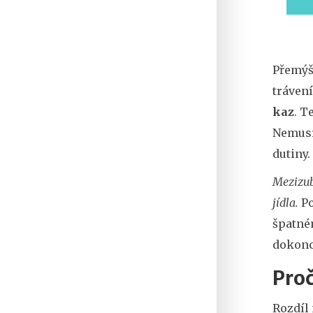
Přemýšl
tráven
kaz
. T
Nemusít
dutiny.
Mezizub
jídla.
Po
špatném
dokonc
Proč
Rozdíl