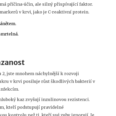
 příčina-účin, ale silný přispívající faktor.
arkerů v krvi, jako je C-reaktivní protein.
zánětem.
smrtelná.
ázanost
 2, jste mnohem náchylnější k rozvoji
ru v krvi posiluje růst škodlivých bakterií v
infekcím.
 hluboký kaz zvyšují inzulinovou rezistenci.
em, kteří podstupují pravidelné
ou kontrolu než ti, kteří své zuby ignorují. Je