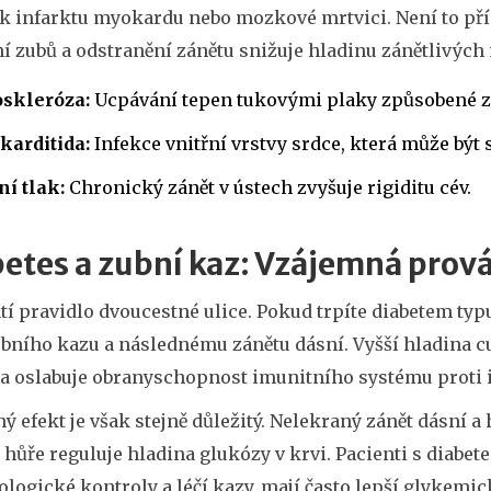
 k infarktu myokardu nebo mozkové mrtvici. Není to přímá
í zubů a odstranění zánětu snižuje hladinu zánětlivých m
oskleróza:
Ucpávání tepen tukovými plaky způsobené 
karditida:
Infekce vnitřní vrstvy srdce, která může být 
í tlak:
Chronický zánět v ústech zvyšuje rigiditu cév.
etes a zubní kaz: Vzájemná prov
tí pravidlo dvoucestné ulice. Pokud trpíte
diabetem
typu
ního kazu a následnému zánětu dásní. Vyšší hladina cuk
 a oslabuje obranyschopnost imunitního systému proti 
ý efekt je však stejně důležitý. Nelekraný zánět dásní a
 hůře reguluje hladina glukózy v krvi. Pacienti s diabet
logické kontroly a léčí kazy, mají často lepší glykemick