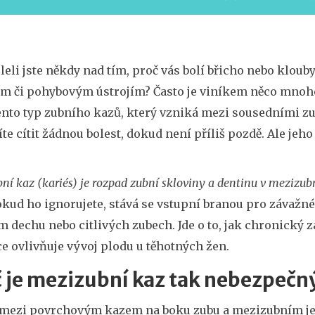
eli jste někdy nad tím, proč vás bolí břicho nebo klouby
ím či pohybovým ústrojím? Často je viníkem něco mno
ento typ zubního kazů, který vzniká mezi sousedními zub
e cítit žádnou bolest, dokud není příliš pozdě. Ale jeh
ní kaz (kariés) je rozpad zubní skloviny a dentinu v mezizub
kud ho ignorujete, stává se vstupní branou pro závažn
 dechu nebo citlivých zubech. Jde o to, jak chronický zán
e ovlivňuje vývoj plodu u těhotných žen.
 je mezizubní kaz tak nebezpečn
 mezi povrchovým kazem na boku zubu a mezizubním je z