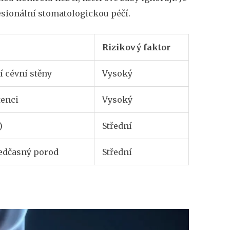
fesionální stomatologickou péčí.
Rizikový faktor
í cévní stěny
Vysoký
tenci
Vysoký
)
Střední
ředčasný porod
Střední