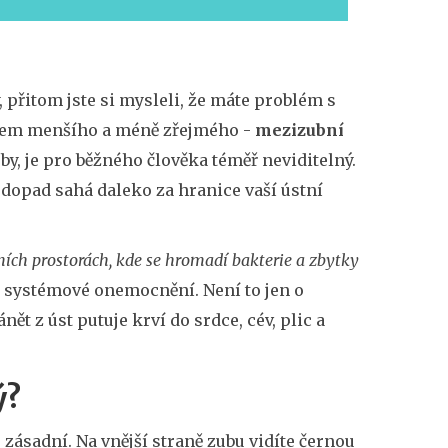
, přitom jste si mysleli, že máte problém s
hem menšího a méně zřejmého -
mezizubní
y, je pro běžného člověka téměř neviditelný.
o dopad sahá daleko za hranice vaší ústní
ních prostorách, kde se hromadí bakterie a zbytky
é systémové onemocnění. Není to jen o
ět z úst putuje krví do srdce, cév, plic a
ý?
ásadní. Na vnější straně zubu vidíte černou