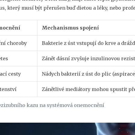
us, který musí být přerušen buď dietou a léky, nebo pro
mocnění
Mechanismus spojení
ční choroby
Bakterie z úst vstupují do krve a drážd
etes
Zánět dásní zvyšuje inzulinovou rezis
ací cesty
Nádych bakterií z úst do plic (aspirace
tenství
Zánětlivé mediátory mohou spustit p
ezizubního kazu na systémová onemocnění