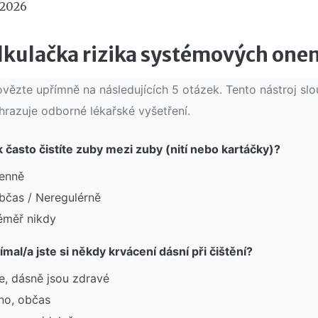
 2026
lkulačka rizika systémových on
vězte upřímně na následujících 5 otázek. Tento nástroj sl
hrazuje odborné lékařské vyšetření.
k často čistíte zuby mezi zuby (nití nebo kartáčky)?
enně
bčas / Neregulérně
éměř nikdy
ímal/a jste si někdy krvácení dásní při čištění?
e, dásně jsou zdravé
no, občas