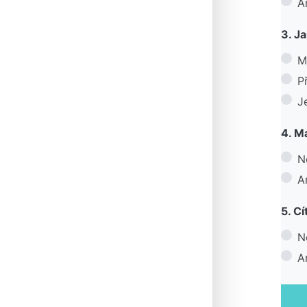
A
3. J
M
P
J
4. M
N
A
5. Cí
N
A