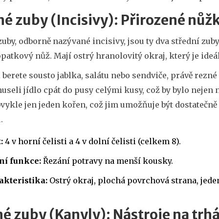
é zuby (Incisivy): Přirozené nůž
zuby
, odborně nazývané incisivy, jsou ty dva střední zuby 
patkový nůž. Mají ostrý hranolovitý okraj, který je ideá
 berete sousto jablka, salátu nebo sendviče, právě rezné
useli jídlo cpát do pusy celými kusy, což by bylo nejen
vykle jen jeden kořen, což jim umožňuje být dostatečně
.
:
4 v horní čelisti a 4 v dolní čelisti (celkem 8).
ní funkce:
Řezání potravy na menší kousky.
akteristika:
Ostrý okraj, plochá povrchová strana, jede
é zuby (Kanyly): Nástroje na trh