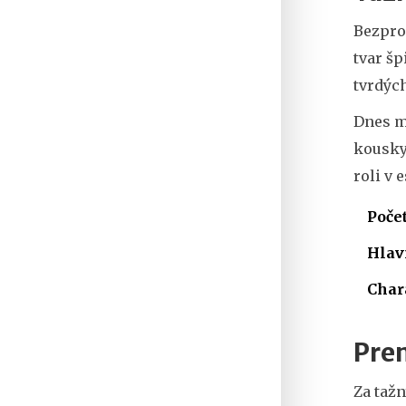
Bezpro
tvar šp
tvrdých
Dnes m
kousky 
roli v 
Počet
Hlav
Char
Prem
Za tažn