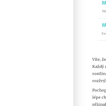
M
Tě
M
Evo
Víte, ž
Každý z
rostlin
rozžvý
Pochope
lépe ch
přízna