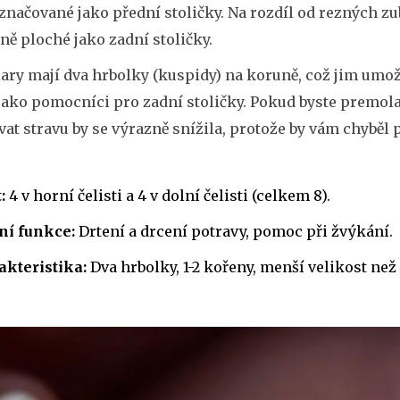
značované jako přední stoličky. Na rozdíl od rezných zu
ě ploché jako zadní stoličky.
ry mají dva hrbolky (kuspidy) na koruně, což jim umožňu
jako pomocníci pro zadní stoličky. Pokud byste premolar
vat stravu by se výrazně snížila, protože by vám chybě
:
4 v horní čelisti a 4 v dolní čelisti (celkem 8).
ní funkce:
Drtení a drcení potravy, pomoc při žvýkání.
akteristika:
Dva hrbolky, 1-2 kořeny, menší velikost než