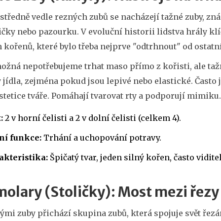
středně vedle rezných zubů se nacházejí
tažné zuby
, zn
ičky nebo pazourku. V evoluční historii lidstva hrály 
 kořenů, které bylo třeba nejprve "odtrhnout" od ostatní
ožná nepotřebujeme trhat maso přímo z kořisti, ale ta
jídla, zejména pokud jsou lepivé nebo elastické. Často j
estetice tváře. Pomáhají tvarovat rty a podporují mimiku.
:
2 v horní čelisti a 2 v dolní čelisti (celkem 4).
ní funkce:
Trhání a uchopování potravy.
akteristika:
Špičatý tvar, jeden silný kořen, často vidit
olary (Stoličky): Most mezi řezy
ými zuby přichází skupina zubů, která spojuje svět řezán