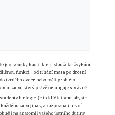
 to jen kousky kosti, které slouží ke žvýkání.
dlišnou funkci - od trhání masa po drcení
í do tvrdého ovoce nebo měli problém
pem zubu, který právě nefunguje správně.
studenty biologie. Je to klíč k tomu, abyste
 u každého zubu jinak, a rozpoznali první
bněji na anatomii vašeho ústního dutiny.