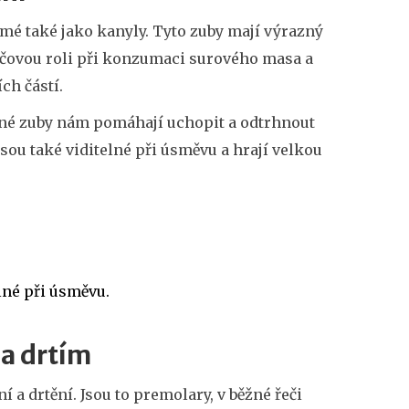
ámé také jako kanyly. Tyto zuby mají výrazný
klíčovou roli při konzumaci surového masa a
ch částí.
žné zuby nám pomáhají uchopit a odtrhnout
sou také viditelné při úsměvu a hrají velkou
elné při úsměvu.
 a drtím
í a drtění. Jsou to
premolary
, v běžné řeči