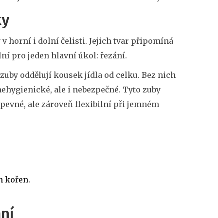
ky
v horní i dolní čelisti. Jejich tvar připomíná
lní pro jeden hlavní úkol: řezání.
 zuby oddělují kousek jídla od celku. Bez nich
 nehygienické, ale i nebezpečné. Tyto zuby
 pevné, ale zároveň flexibilní při jemném
n kořen.
ání