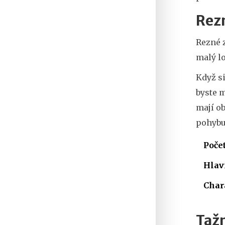
Rezn
Rezné 
malý lo
Když si
byste m
mají ob
pohybu
Počet
Hlav
Char
Tažn