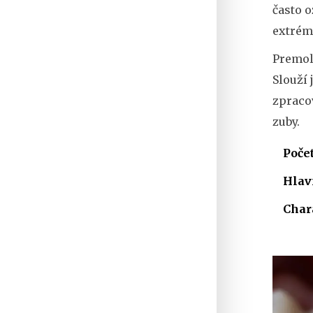
často o
extrémn
Premola
Slouží 
zpraco
zuby.
Počet
Hlav
Char