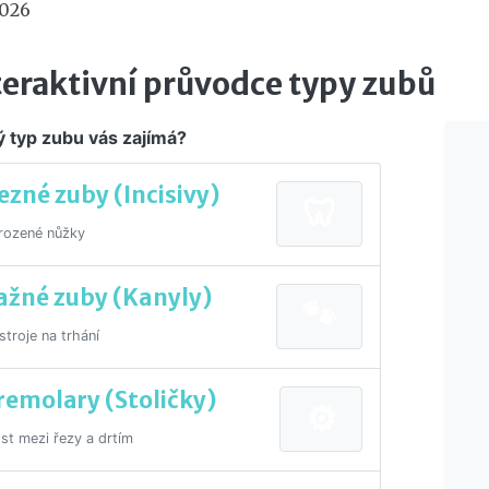
2026
teraktivní průvodce typy zubů
ý typ zubu vás zajímá?
ezné zuby (Incisivy)
🦷
irozené nůžky
ažné zuby (Kanyly)
🐾
stroje na trhání
remolary (Stoličky)
⚙️
st mezi řezy a drtím