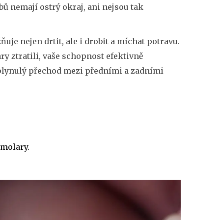
bů nemají ostrý okraj, ani nejsou tak
je nejen drtit, ale i drobit a míchat potravu.
y ztratili, vaše schopnost efektivně
l plynulý přechod mezi předními a zadními
 molary.