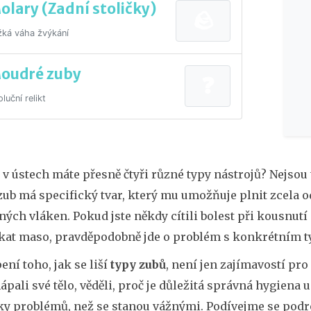
olary (Zadní stoličky)
🪨
žká váha žvýkání
oudré zuby
❓
luční relikt
e v ústech máte přesně čtyři různé typy nástrojů? Nejsou
ub má specifický tvar, který mu umožňuje plnit zcela o
ných vláken. Pokud jste někdy cítili bolest při kousnut
kat maso, pravděpodobně jde o problém s konkrétním ty
ní toho, jak se liší
typy zubů
, není jen zajímavostí pro 
ápali své tělo, věděli, proč je důležitá správná hygiena
ky problémů, než se stanou vážnými. Podívejme se podro