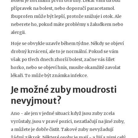
Bolest je normální první dva dny. Lékař vám dá buď
přípravek na bolest, nebo doporučí paracetamol.
Ibuprofen může být lepší, protože snižuje i otok. Ale
neberete ho, pokud máte problémy s žaludkem nebo
alergii.
Hoje se obvykle uzavře během týdne. Někdy se objeví
drobný krvácení, ale to je normální. Pokud se vám
však po třech dnech zhorší bolest, začne vás šílet
horko, nebo se objeví hnis, musíte okamžitě zavolat
lékaři. To může být známka infekce.
Je možné zuby moudrosti
nevyjmout?
Ano - ale jen v jedné situaci: když jsou zuby zcela
vyrůstaly, jsou v pravé pozici, nezatlačují na jiné zuby,
a můžete je dobře čistit. Takové zuby nevyžadují
žádný zákrok. Některé osoby je mají - a žijí s nimi celý