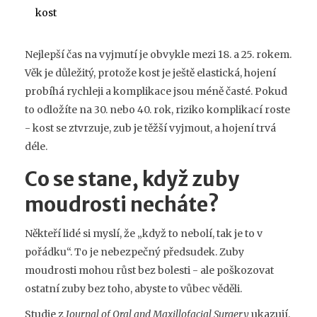
kost
Nejlepší čas na vyjmutí je obvykle mezi 18. a 25. rokem.
Věk je důležitý, protože kost je ještě elastická, hojení
probíhá rychleji a komplikace jsou méně časté. Pokud
to odložíte na 30. nebo 40. rok, riziko komplikací roste
- kost se ztvrzuje, zub je těžší vyjmout, a hojení trvá
déle.
Co se stane, když zuby
moudrosti necháte?
Někteří lidé si myslí, že „když to nebolí, tak je to v
pořádku“. To je nebezpečný předsudek. Zuby
moudrosti mohou růst bez bolesti - ale poškozovat
ostatní zuby bez toho, abyste to vůbec věděli.
Studie z
Journal of Oral and Maxillofacial Surgery
ukazují,