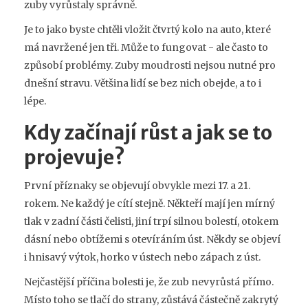
zuby vyrůstaly správně.
Je to jako byste chtěli vložit čtvrtý kolo na auto, které
má navržené jen tři. Může to fungovat - ale často to
způsobí problémy. Zuby moudrosti nejsou nutné pro
dnešní stravu. Většina lidí se bez nich obejde, a to i
lépe.
Kdy začínají růst a jak se to
projevuje?
První příznaky se objevují obvykle mezi 17. a 21.
rokem. Ne každý je cítí stejně. Někteří mají jen mírný
tlak v zadní části čelisti, jiní trpí silnou bolestí, otokem
dásní nebo obtížemi s otevíráním úst. Někdy se objeví
i hnisavý výtok, horko v ústech nebo zápach z úst.
Nejčastější příčina bolesti je, že zub nevyrůstá přímo.
Místo toho se tlačí do strany, zůstává částečně zakrytý