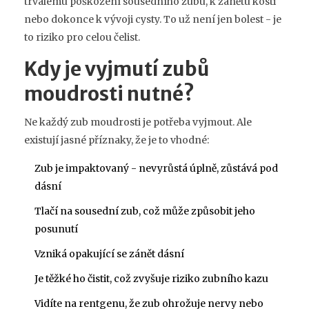
trvalému poškození sousedního zubu, k zánětu kosti
nebo dokonce k vývoji cysty. To už není jen bolest - je
to riziko pro celou čelist.
Kdy je vyjmutí zubů
moudrosti nutné?
Ne každý zub moudrosti je potřeba vyjmout. Ale
existují jasné příznaky, že je to vhodné:
Zub je impaktovaný - nevyrůstá úplně, zůstává pod
dásní
Tlačí na sousední zub, což může způsobit jeho
posunutí
Vzniká opakující se zánět dásní
Je těžké ho čistit, což zvyšuje riziko zubního kazu
Vidíte na rentgenu, že zub ohrožuje nervy nebo