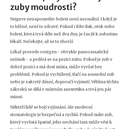
zuby moudrosti?
Nejprve nezapomeňte: bolest není normální. I když je
to běžné, není to zdravé. Pokud cítíte tlak, otok nebo
bolest, která trvá déle než dva dny, je čas jít k zubnímu
lékaři. Nečekejte, až se to zhorší.
Lékař provede rentgen - obvykle panoramatický
snímek - a podívá se na pozici zubu. Pokud je zub v
dobré pozici a má dost místa, může vyrůst bez
problémů. Pokud je vychýlený, tlačí na sousední zub
nebo je zakrytý dásní, doporučí vyjmutí. Většina těchto
zákroků se dělá v místním anestetiku a trvá jen pár
minut.
Někteří lidé se bojí vyjímání. Ale moderní
stomatologie je bezpečná a rychlá. Pokud máte zub,
který vyrůstá špatně, jeho nechání tam může vést k