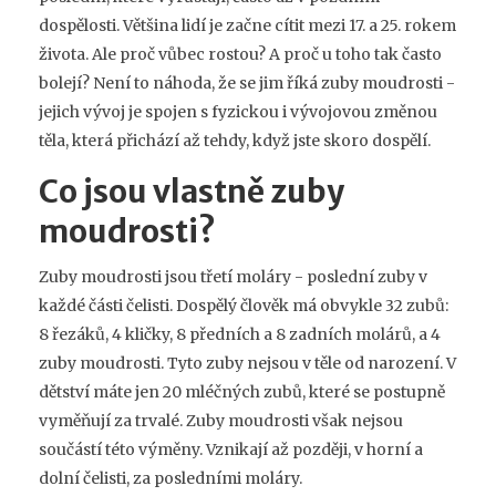
dospělosti. Většina lidí je začne cítit mezi 17. a 25. rokem
života. Ale proč vůbec rostou? A proč u toho tak často
bolejí? Není to náhoda, že se jim říká zuby moudrosti -
jejich vývoj je spojen s fyzickou i vývojovou změnou
těla, která přichází až tehdy, když jste skoro dospělí.
Co jsou vlastně zuby
moudrosti?
Zuby moudrosti jsou třetí moláry - poslední zuby v
každé části čelisti. Dospělý člověk má obvykle 32 zubů:
8 řezáků, 4 kličky, 8 předních a 8 zadních molárů, a 4
zuby moudrosti. Tyto zuby nejsou v těle od narození. V
dětství máte jen 20 mléčných zubů, které se postupně
vyměňují za trvalé. Zuby moudrosti však nejsou
součástí této výměny. Vznikají až později, v horní a
dolní čelisti, za posledními moláry.