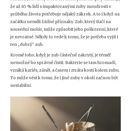
že až 85 % lidí s impaktovanými zuby moudrosti v
průběhu života potřebuje nějaký zákrok. A to i když na
začátku neměli žádné příznaky. Zub, který tlačí na
sousední molár, může způsobit jeho poškození, které
je nevratné. Někdy to vede k tomu, že je potřeba vyjít i
ten „dobrý“ zub.
Kromě toho, když je zub částečně zakrytý, je téměř
nemožné ho správně čistit. Bakterie se tam hromadí,
vzniká kariés, zánět, a časem i ztráta kosti kolem zubu.
To může vést k tomu, že i jiné zuby v okolí začnou být
nestabilní.