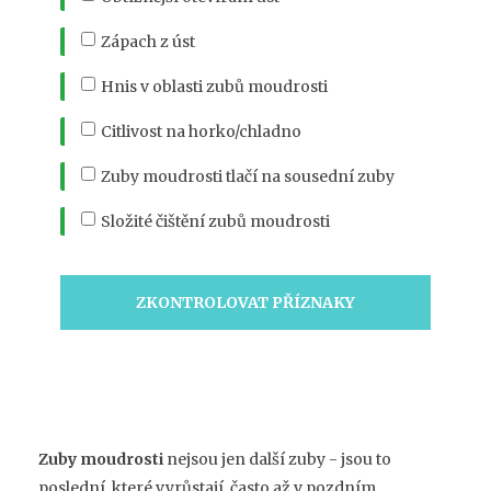
Zápach z úst
Hnis v oblasti zubů moudrosti
Citlivost na horko/chladno
Zuby moudrosti tlačí na sousední zuby
Složité čištění zubů moudrosti
ZKONTROLOVAT PŘÍZNAKY
Zuby moudrosti
nejsou jen další zuby - jsou to
poslední, které vyrůstají, často až v pozdním