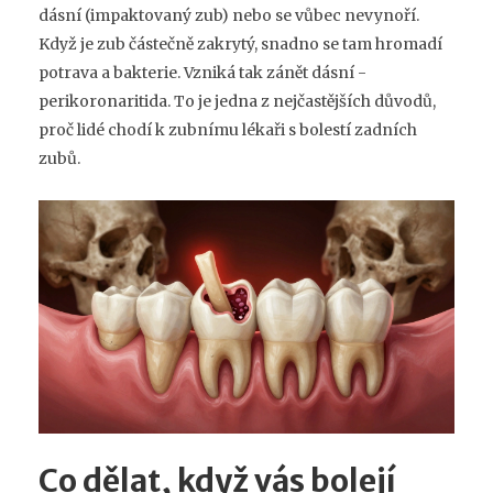
dásní (impaktovaný zub) nebo se vůbec nevynoří.
Když je zub částečně zakrytý, snadno se tam hromadí
potrava a bakterie. Vzniká tak zánět dásní -
perikoronaritida. To je jedna z nejčastějších důvodů,
proč lidé chodí k zubnímu lékaři s bolestí zadních
zubů.
Co dělat, když vás bolejí