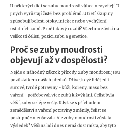
U některých lidí se zuby moudrosti vůbec nevyvíjejí. U
jiných vyrůstají čistě, bez problémů. U třetí skupiny
způsobují bolest, otoky, infekce nebo vychýlení
ostatních zubů. Proč takový rozdíl? Všechno závisí na
velikosti čelisti, pozici zubu a genetice.
Proč se zuby moudrosti
objevují až v dospělosti?
Nejde o náhodný zákrok přírody. Zuby moudrosti jsou
pozůstatkem našich předků. Dříve, když lidé jedli
surové, tvrdé potraviny - kůži, kořeny, maso bez
vaření - potřebovali více zubů k žvýkání. Čelist byla
větší, zuby se lépe vešly. Když se s příchodem
zemědělství a vaření potraviny změnily, čelist se
postupně zmenšovala. Ale zuby moudrosti zůstaly.
Výsledek? Většina lidí dnes nemá dost místa, aby tyto