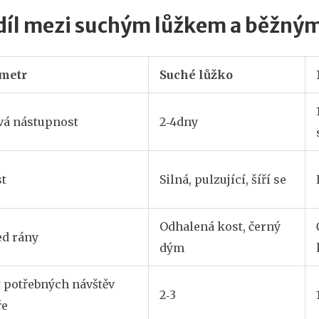
díl mezi suchým lůžkem a běžný
metr
Suché lůžko
vá nástupnost
2‑4dny
st
Silná, pulzující, šíří se
Odhalená kost, černý
ed rány
dým
t potřebných návštěv
2‑3
ře