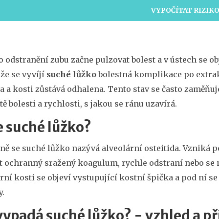
VYPOČÍTAT RIZIK
 odstranění zubu začne pulzovat bolest a v ústech se o
 že se vyvíjí
suché lůžko
bolestná komplikace po extrakc
a a kosti zůstává odhalena
. Tento stav se často zaměňuj
tě bolesti a rychlosti, s jakou se ránu uzavírá.
e suché lůžko?
ně se suché lůžko nazývá
alveolární osteitida
. Vzniká 
it ochranný sražený koagulum, rychle odstraní nebo se 
rní kosti
se objeví vystupující kostní špička a pod ní se
y.
vypadá suché lůžko? - vzhled a p