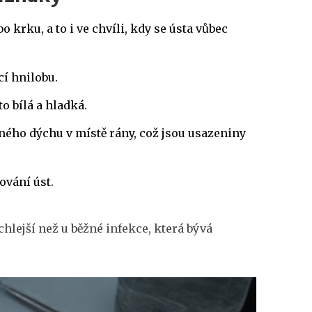
bo krku, a to i ve chvíli, kdy se ústa vůbec
í hnilobu.
sto bílá a hladká.
rného dýchu
v místě rány, což jsou usazeniny
ování úst.
hlejší než u běžné infekce, která bývá