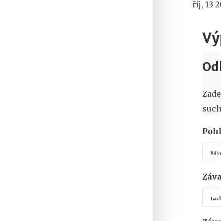
říj, 13 
Vý
Odh
Zade
such
Pohl
Záva