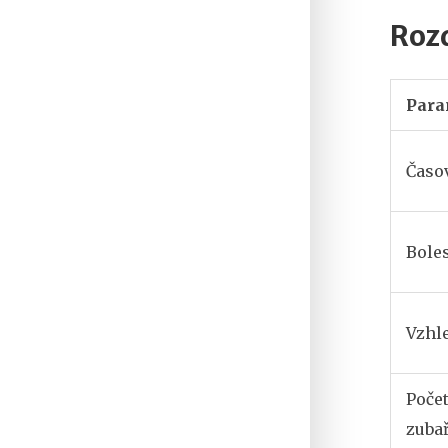
Roz
Para
Časo
Bole
Vzhl
Poče
zuba