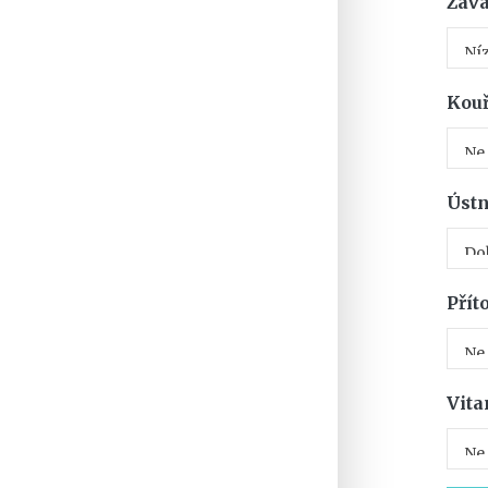
Záva
Kouř
Ústn
Přít
Vita