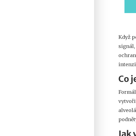
Když po
signál,
ochran
intenzi
Co j
Formál
vytvoř
alveolá
podnět
Jak 