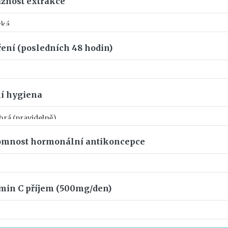
žnost extrakce
ení (posledních 48 hodin)
í hygiena
omnost hormonální antikoncepce
min C příjem (500mg/den)