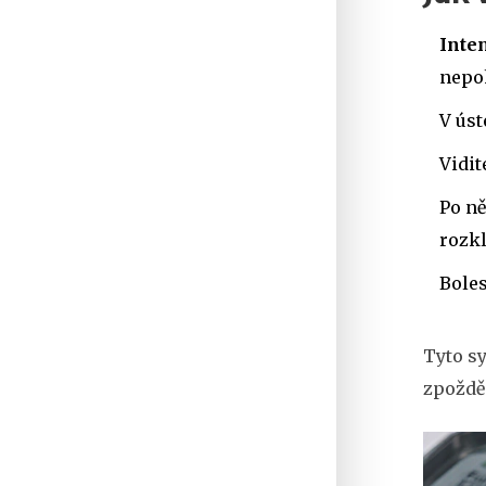
Inten
nepo
V úst
Vidit
Po n
rozkl
Boles
Tyto sy
zpožděn