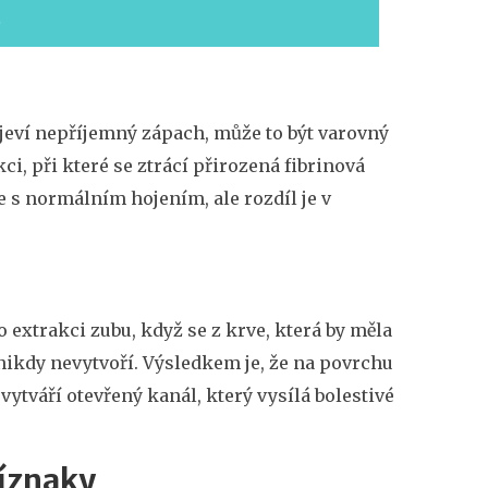
O
bjeví nepříjemný zápach, může to být varovný
i, při které se ztrácí přirozená fibrinová
e s normálním hojením, ale rozdíl je v
po
extrakci zubu
, když se z krve, která by měla
nikdy nevytvoří. Výsledkem je, že na povrchu
 vytváří otevřený kanál, který vysílá bolestivé
říznaky