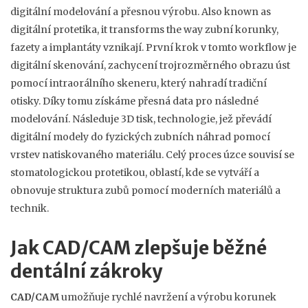
digitální modelování a přesnou výrobu
. Also known as
digitální protetika
, it transforms the way zubní korunky,
fazety a implantáty vznikají.
První krok v tomto workflow je
digitální skenování
,
zachycení trojrozměrného obrazu úst
pomocí intraorálního skeneru, který nahradí tradiční
otisky
. Díky tomu získáme přesná data pro následné
modelování. Následuje
3D tisk
,
technologie, jež převádí
digitální modely do fyzických zubních náhrad pomocí
vrstev natiskovaného materiálu
. Celý proces úzce souvisí se
stomatologickou protetikou
, oblastí, kde se vytváří a
obnovuje struktura zubů pomocí moderních materiálů a
technik.
Jak CAD/CAM zlepšuje běžné
dentální zákroky
CAD/CAM
umožňuje rychlé navržení a výrobu korunek