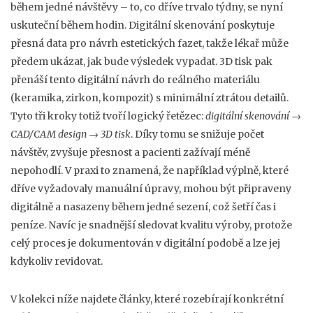
během jedné návštěvy – to, co dříve trvalo týdny, se nyní
uskuteční během hodin. Digitální skenování poskytuje
přesná data pro návrh estetických fazet, takže lékař může
předem ukázat, jak bude výsledek vypadat. 3D tisk pak
přenáší tento digitální návrh do reálného materiálu
(keramika, zirkon, kompozit) s minimální ztrátou detailů.
Tyto tři kroky totiž tvoří logický řetězec:
digitální skenování
→
CAD/CAM design
→
3D tisk
. Díky tomu se snižuje počet
návštěv, zvyšuje přesnost a pacienti zažívají méně
nepohodlí. V praxi to znamená, že například výplně, které
dříve vyžadovaly manuální úpravy, mohou být připraveny
digitálně a nasazeny během jedné sezení, což šetří čas i
peníze. Navíc je snadnější sledovat kvalitu výroby, protože
celý proces je dokumentován v digitální podobě a lze jej
kdykoliv revidovat.
V kolekci níže najdete články, které rozebírají konkrétní