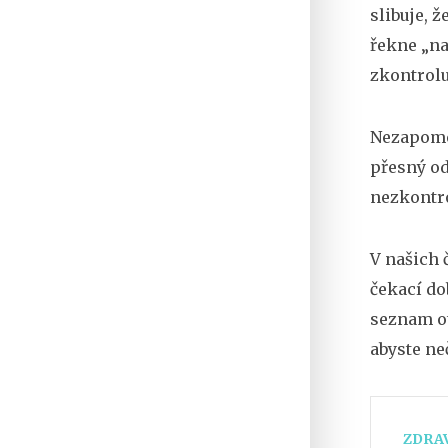
slibuje, 
řekne „na
zkontrolu
Nezapomeň
přesný od
nezkontro
V našich 
čekací dob
seznam ot
abyste neč
ZDRAV