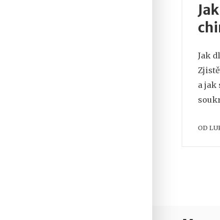
Jak
chi
Jak d
Zjist
a jak
soukr
OD
LU