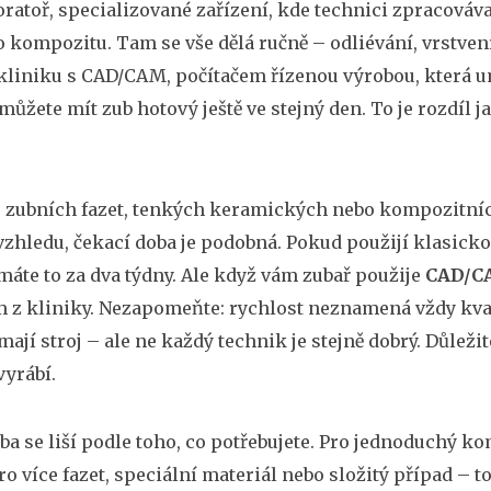
oratoř
,
specializované zařízení, kde technici zpracováva
o kompozitu
. Tam se vše dělá ručně – odliévání, vrstve
kliniku s
CAD/CAM
,
počítačem řízenou výrobou, která u
 můžete mít zub hotový ještě ve stejný den. To je rozdí
e
zubních fazet
,
tenkých keramických nebo kompozitních 
vzhledu
, čekací doba je podobná. Pokud použijí klasicko
máte to za dva týdny. Ale když vám zubař použije
CAD/C
z kliniky. Nezapomeňte: rychlost neznamená vždy kvalit
mají stroj – ale ne každý technik je stejně dobrý. Důležit
yrábí.
ba se liší podle toho, co potřebujete. Pro jednoduchý k
ro více fazet, speciální materiál nebo složitý případ – t