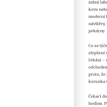
zubní lab
kovu neb
moderní 
návštěvy
,
pekárny.
Co se týč
zlepšení 
čekání – 
odchodem 
proto, že 
korunka v
Čekací do
hodinu. P