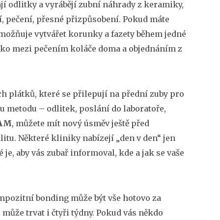
jí odlitky a vyrábějí zubní náhrady z keramiky,
ní, pečení, přesné přizpůsobení. Pokud máte
možňuje vytvářet korunky a fazety během jedné
l jako mezi pečením koláče doma a objednáním z
plátků, které se přilepují na přední zuby pro
u metodu – odlitek, poslání do laboratoře,
AM
, můžete mít nový úsměv ještě před
u. Některé kliniky nabízejí „den v den“ jen
é je, aby vás zubař informoval, kde a jak se vaše
ompozitní bonding může být vše hotovo za
o může trvat i čtyři týdny. Pokud vás někdo