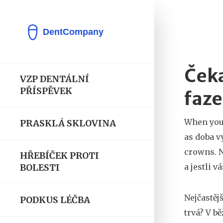
Čeka
VZP DENTÁLNÍ
PŘÍSPĚVEK
faze
When you
PRASKLÁ SKLOVINA
as
doba v
crowns.
N
HŘEBÍČEK PROTI
a jestli 
BOLESTI
Nejčastěj
PODKUS LÉČBA
trvá? V b