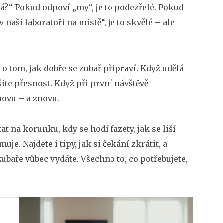
ělá?“ Pokud odpoví „my“, je to podezřelé. Pokud
naší laboratoři na místě“, je to skvělé – ale
 o tom, jak dobře se zubař připraví. Když udělá
šíte přesnost. Když při první návštěvě
novu – a znovu.
t na korunku, kdy se hodí fazety, jak se liší
je. Najdete i tipy, jak si čekání zkrátit, a
zubaře vůbec vydáte. Všechno to, co potřebujete,