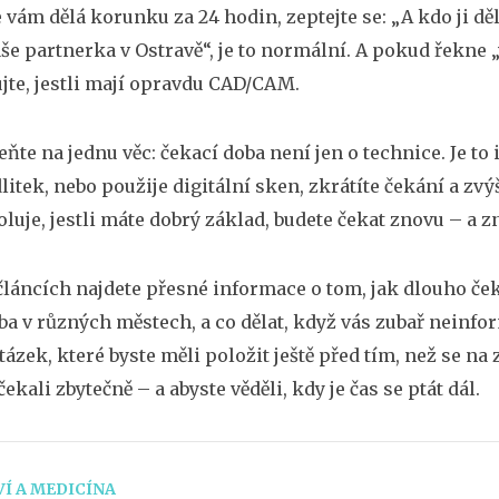
že vám dělá korunku za 24 hodin, zeptejte se: „A kdo ji d
še partnerka v Ostravě“, je to normální. A pokud řekne „v 
jte, jestli mají opravdu CAD/CAM.
te na jednu věc: čekací doba není jen o technice. Je to i
litek, nebo použije digitální sken, zkrátíte čekání a zvý
luje, jestli máte dobrý základ, budete čekat znovu – a z
článcích najdete přesné informace o tom, jak dlouho čeka
a v různých městech, a co dělat, když vás zubař neinformu
ázek, které byste měli položit ještě před tím, než se na 
ekali zbytečně – a abyste věděli, kdy je čas se ptát dál.
Í A MEDICÍNA