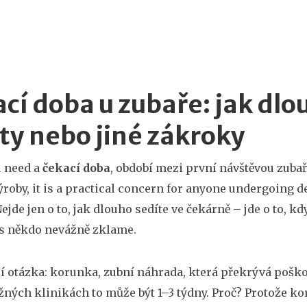
cí doba u zubaře: jak dlo
ty nebo jiné zákroky
 need a
čekací doba
,
období mezi první návštěvou zuba
ýroby
, it is a practical concern for anyone undergoing de
ejde jen o to, jak dlouho sedíte ve čekárně – jde o to, kdy
vás někdo nevážně zklame.
ší otázka:
korunka
,
zubní náhrada, která překrývá poškoz
ěžných klinikách to může být 1–3 týdny. Proč? Protože ko