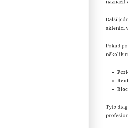
naznačit 
Další jed
sklenici 
Pokud po 
několik m
Peri
Ren
Bioc
Tyto diag
profesion