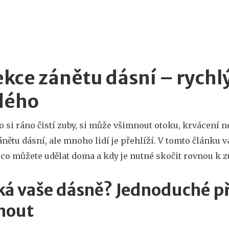
kce zánětu dásní – rychl
dého
o si ráno čistí zuby, si může všimnout otoku, krvácení
ánětu dásní, ale mnoho lidí je přehlíží. V tomto článku
 co můžete udělat doma a kdy je nutné skočit rovnou k z
íká vaše dásně? Jednoduché p
nout