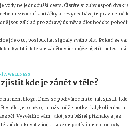
je vždy nejjednodušší cesta. Čistěte si zuby aspoň dvakr
 nebo mezizubní kartáčky a nevynechávejte pravidelné k
sně jsou základ pro zdravý úsměv a dlouhodobé pohodlí
dne jde o to, poslouchat signály svého těla. Pokud se vám
dobu. Rychlá detekce zánětu vám může ušetřit bolest, nák
Í A WELLNESS
 zjistit kde je zánět v těle?
te na mém blogu. Dnes se podíváme na to, jak zjistit, kde
nět v těle. Je to něco, co nás může potkat kdykoli a často
askočí. Vysvětlím vám, jaké jsou běžné příznaky a jak
lékař detekovat zánět. Také se podíváme na metody