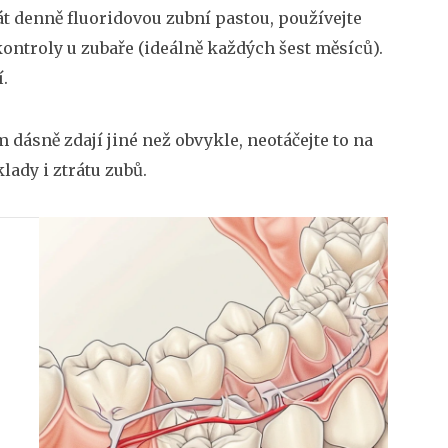
át denně fluoridovou zubní pastou, používejte
ontroly u zubaře (ideálně každých šest měsíců).
.
 dásně zdají jiné než obvykle, neotáčejte to na
lady i ztrátu zubů.