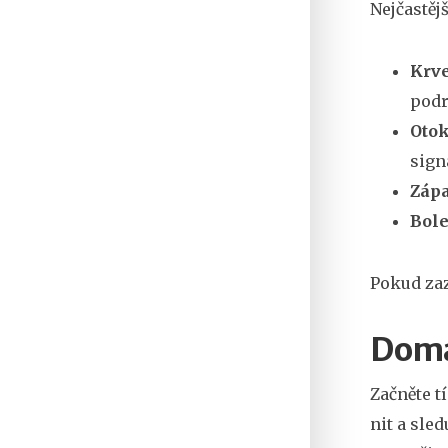
Nejčastěj
Krve
podr
Otok
sign
Zápa
Bole
Pokud zaz
Domá
Začněte t
nit a sled