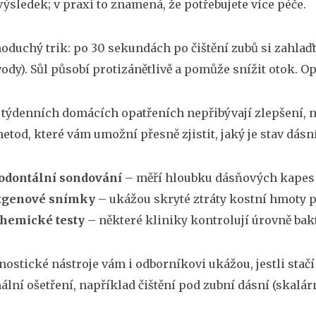
výsledek; v praxi to znamená, že potřebujete více péče.
noduchý trik: po 30 sekundách po čištění zubů si zahlaďt
vody). Sůl působí protizánětlivě a pomůže snížit otok. O
týdenních domácích opatřeních nepřibývají zlepšení, na
etod, které vám umožní přesně zjistit, jaký je stav dásní
odontální sondování
– měří hloubku dásňových kapes a 
tgenové snímky
– ukážou skryté ztráty kostní hmoty p
hemické testy
– některé kliniky kontrolují úrovně bakte
nostické nástroje vám i odborníkovi ukážou, jestli stačí
ální ošetření, například čištění pod zubní dásní (skalárn