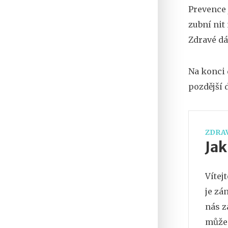
Prevence 
zubní nit
Zdravé dá
Na konci 
pozdější 
ZDRAV
Jak
Vítej
je zá
nás z
může 