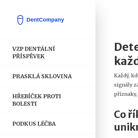
Dete
VZP DENTÁLNÍ
PŘÍSPĚVEK
kaž
Každý, kd
PRASKLÁ SKLOVINA
signály z
příznaky,
HŘEBÍČEK PROTI
BOLESTI
Co ř
PODKUS LÉČBA
unik