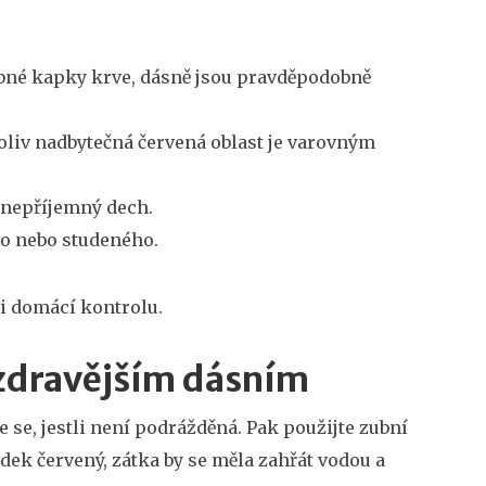
obné kapky krve, dásně jsou pravděpodobně
oliv nadbytečná červená oblast je varovným
 nepříjemný dech.
ého nebo studeného.
si domácí kontrolu.
 zdravějším dásním
e se, jestli není podrážděná. Pak použijte zubní
ledek červený, zátka by se měla zahřát vodou a