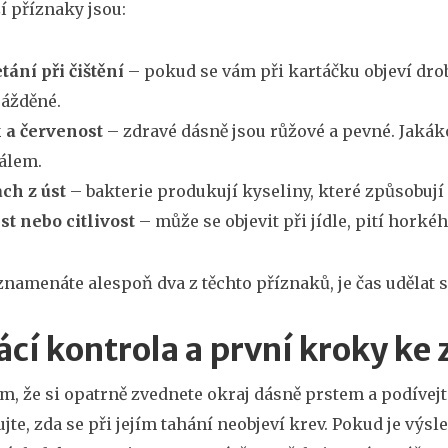
ší příznaky jsou:
tání při čištění
– pokud se vám při kartáčku objeví dr
ážděné.
 a červenost
– zdravé dásně jsou růžové a pevné. Jakák
álem.
ch z úst
– bakterie produkují kyseliny, které způsobují
st nebo citlivost
– může se objevit při jídle, pití hork
namenáte alespoň dva z těchto příznaků, je čas udělat 
cí kontrola a první kroky ke
ím, že si opatrně zvednete okraj dásně prstem a podívejt
ujte, zda se při jejím tahání neobjeví krev. Pokud je výs