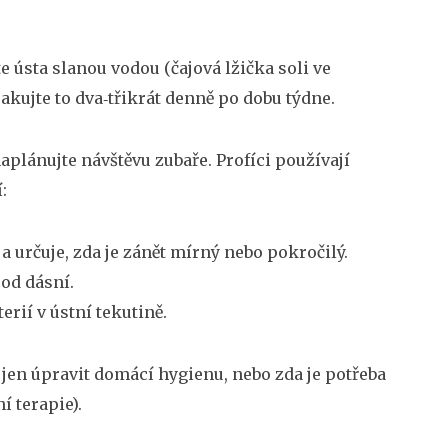
e ústa slanou vodou (čajová lžička soli ve
pakujte to dva‑třikrát denně po dobu týdne.
plánujte návštěvu zubaře. Profíci používají
:
určuje, zda je zánět mírný nebo pokročilý.
od dásní.
rií v ústní tekutině.
 jen úpravit domácí hygienu, nebo zda je potřeba
í terapie).