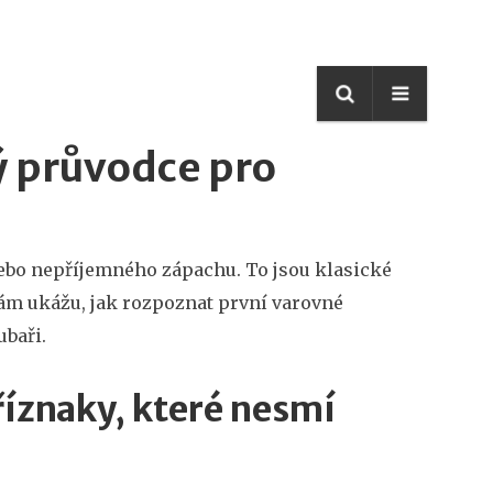
ý průvodce pro
 nebo nepříjemného zápachu. To jsou klasické
 vám ukážu, jak rozpoznat první varovné
ubaři.
říznaky, které nesmí