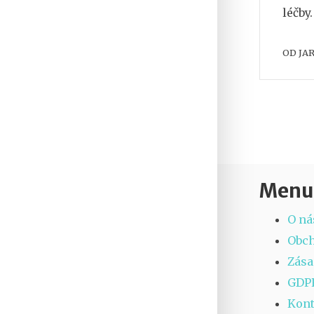
léčby
OD
JA
Menu
O ná
Obc
Zása
GDP
Kont