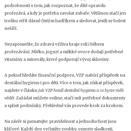
podrobnosti o tom, jak rozpoznat, že dítě opravdu
prořezává, a kdy je potřeba zavolat zubaře. Většinou stačí jen
trošku otřít dásně čistým hadříkem a sledovat, jestli se bolest
nešíří.
Nezapomeňte, že zdravá výživa hraje roli i během
prořezávání. Mléko, jogurt a měkké ovoce dodají potřebné
vitamíny a minerály, které podporují vývoj skloviny.
A pokud hledáte finanční podporu, VZP nabízí příspěvek na
dentální hygienu i pro děti. Více o tom, jak získat příspěvek,
najdete v článku
Jak VZP hradí dentální hygienu a co byste měli
vědět
. Zažádat můžete online, stačí mít potřebné dokumenty
a splnit podmínky. Přehledně vás provede krok za krokem.
Na závěr si pamatujte: pravidelnost a jednoduchost jsou
klíčové. Každý den vyčistěte zoubky, omezte sladkosti,