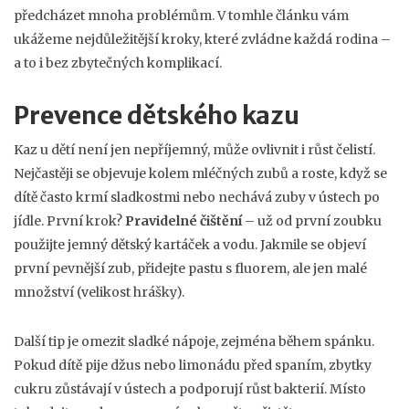
předcházet mnoha problémům. V tomhle článku vám
ukážeme nejdůležitější kroky, které zvládne každá rodina –
a to i bez zbytečných komplikací.
Prevence dětského kazu
Kaz u dětí není jen nepříjemný, může ovlivnit i růst čelistí.
Nejčastěji se objevuje kolem mléčných zubů a roste, když se
dítě často krmí sladkostmi nebo nechává zuby v ústech po
jídle. První krok?
Pravidelné čištění
– už od první zoubku
použijte jemný dětský kartáček a vodu. Jakmile se objeví
první pevnější zub, přidejte pastu s fluorem, ale jen malé
množství (velikost hrášky).
Další tip je omezit sladké nápoje, zejména během spánku.
Pokud dítě pije džus nebo limonádu před spaním, zbytky
cukru zůstávají v ústech a podporují růst bakterií. Místo