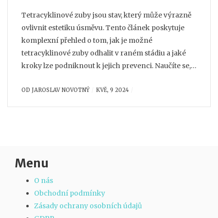
Tetracyklinové zuby jsou stav, který může výrazně
ovlivnit estetiku úsměvu. Tento článek poskytuje
komplexní přehled o tom, jak je možné
tetracyklinové zuby odhalit v raném stádiu a jaké
kroky lze podniknout k jejich prevenci. Naučíte se,
jaké faktory přispívají k vývoji těchto zubů a jaké
OD
JAROSLAV NOVOTNÝ
KVĚ, 9 2024
preventivní techniky můžete použít, aby vaše děti
měly zdravé a krásné zuby.
Menu
O nás
Obchodní podmínky
Zásady ochrany osobních údajů