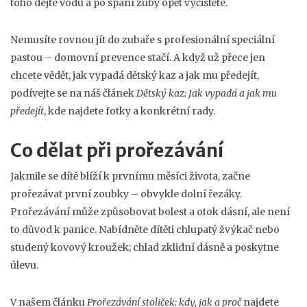
toho dejte vodu a po spaní zuby opět vyčistěte.
Nemusíte rovnou jít do zubaře s profesionální speciální
pastou – domovní prevence stačí. A když už přece jen
chcete vědět, jak vypadá dětský kaz a jak mu předejít,
podívejte se na náš článek
Dětský kaz: Jak vypadá a jak mu
předejít
, kde najdete fotky a konkrétní rady.
Co dělat při prořezávání
Jakmile se dítě blíží k prvnímu měsíci života, začne
prořezávat první zoubky – obvykle dolní řezáky.
Prořezávání může způsobovat bolest a otok dásní, ale není
to důvod k panice. Nabídněte dítěti chlupatý žvýkač nebo
studený kovový kroužek; chlad zklidní dásně a poskytne
úlevu.
V našem článku
Prořezávání stoliček: kdy, jak a proč
najdete