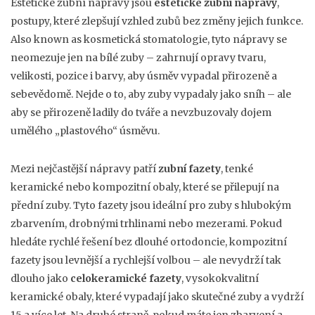
Estetické zubní nápravy jsou
estetické zubní nápravy
,
postupy, které zlepšují vzhled zubů bez změny jejich funkce
.
Also known as
kosmetická stomatologie
, tyto nápravy se
neomezuje jen na bílé zuby – zahrnují opravy tvaru,
velikosti, pozice i barvy, aby úsměv vypadal přirozeně a
sebevědomě.
Nejde o to, aby zuby vypadaly jako sníh – ale
aby se přirozeně ladily do tváře a nevzbuzovaly dojem
umělého „plastového“ úsměvu.
Mezi nejčastější nápravy patří
zubní fazety
,
tenké
keramické nebo kompozitní obaly, které se přilepují na
přední zuby
. Tyto fazety jsou ideální pro zuby s hlubokým
zbarvením, drobnými trhlinami nebo mezerami. Pokud
hledáte rychlé řešení bez dlouhé ortodoncie, kompozitní
fazety jsou levnější a rychlejší volbou – ale nevydrží tak
dlouho jako
celokeramické fazety
,
vysokokvalitní
keramické obaly, které vypadají jako skutečné zuby a vydrží