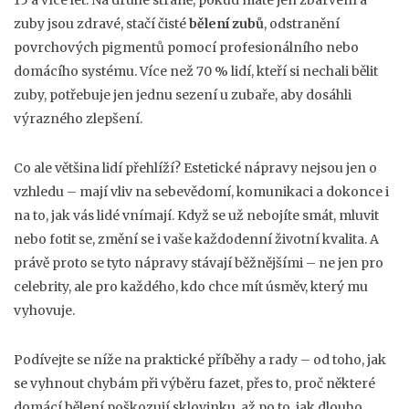
15 a více let
. Na druhé straně, pokud máte jen zbarvení a
zuby jsou zdravé, stačí čisté
bělení zubů
,
odstranění
povrchových pigmentů pomocí profesionálního nebo
domácího systému
. Více než 70 % lidí, kteří si nechali bělit
zuby, potřebuje jen jednu sezení u zubaře, aby dosáhli
výrazného zlepšení.
Co ale většina lidí přehlíží? Estetické nápravy nejsou jen o
vzhledu – mají vliv na sebevědomí, komunikaci a dokonce i
na to, jak vás lidé vnímají. Když se už nebojíte smát, mluvit
nebo fotit se, změní se i vaše každodenní životní kvalita. A
právě proto se tyto nápravy stávají běžnějšími – ne jen pro
celebrity, ale pro každého, kdo chce mít úsměv, který mu
vyhovuje.
Podívejte se níže na praktické příběhy a rady – od toho, jak
se vyhnout chybám při výběru fazet, přes to, proč některé
domácí bělení poškozují sklovinku, až po to, jak dlouho