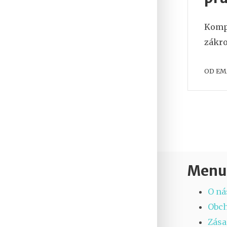
Kompl
zákro
OD
EM
Menu
O ná
Obc
Zása