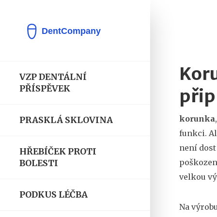
Koru
VZP DENTÁLNÍ
PŘÍSPĚVEK
přip
korunka
PRASKLÁ SKLOVINA
funkci
. 
není dost
HŘEBÍČEK PROTI
poškození
BOLESTI
velkou vý
PODKUS LÉČBA
Na výrobu