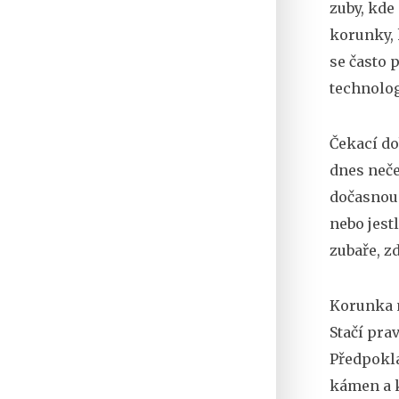
zuby, kde 
korunky
,
se často 
technolog
Čekací do
dnes neče
dočasnou 
nebo jest
zubaře, z
Korunka n
Stačí pra
Předpoklá
kámen a k