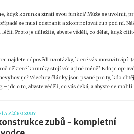
ne, když korunka ztratí svou funkci? Může se uvolnit, pr
řípadě se musí odstranit a zkontrolovat zub pod ní. Ně
léčit. Proto je důležité, abyste věděli, co dělat, když cít
írce najdete odpovědi na otázky, které vás možná trápí:
roč některé korunky stojí víc a jiné méně? Kdo je oprav
evyhovuje? Všechny články jsou psané pro ty, kdo chtěj
 – jde o to, abyste věděli, co vás čeká, a abyste se mohl
Í A PÉČE O ZUBY
onstrukce zubů - kompletní
ůvodce