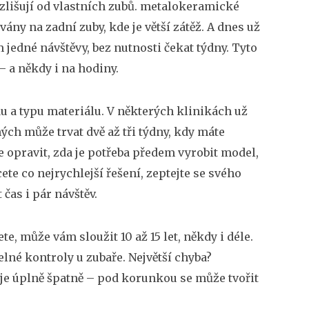
zlišují od vlastních zubů.
metalokeramické
ány na zadní zuby, kde je větší zátěž
. A dnes už
jedné návštěvy, bez nutnosti čekat týdny
. Tyto
 a někdy i na hodiny.
du a typu materiálu. V některých klinikách už
ch může trvat dvě až tři týdny, kdy máte
e opravit, zda je potřeba předem vyrobit model,
te co nejrychlejší řešení, zeptejte se svého
čas i pár návštěv.
e, může vám sloužit 10 až 15 let, někdy i déle.
elné kontroly u zubaře. Největší chyba?
To je úplně špatně – pod korunkou se může tvořit