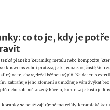
nky: co to je, kdy je potře
ravit
,
tenká plánek z keramiky, metalu nebo kompozitu, která
Also known as
zubní protéza
, je to jedna z nejčastějších 
 silný na to, aby vydržel běžnou výplň.
Nejde jen o estet
m, zabraňuje jeho zlomení a umožňuje vám žvýkat bez b
plň nebo zub poškozený kávem, korunka je často jediný 
 korunky se používají různé materiály.
keramické kor