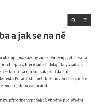
ba a jak se na ně
 obaluje poškozený zub a obnovuje jeho tvar a
zubních oprav, které zubaři dělají, když zub už
iku – korunka chrání zub před dalším
olesti. Pokud jste měli kořenovou léčbu, máte
způsob, jak ho zachránit.
unky
,
přírodně vypadající, vhodné pro přední