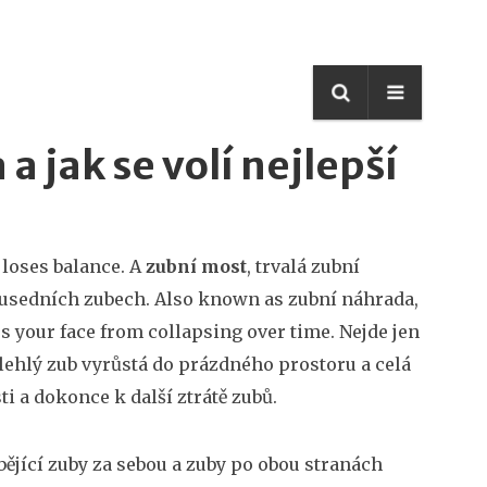
 a jak se volí nejlepší
 loses balance. A
zubní most
,
trvalá zubní
ousedních zubech
. Also known as
zubní náhrada
,
ps your face from collapsing over time.
Nejde jen
ilehlý zub vyrůstá do prázdného prostoru a celá
i a dokonce k další ztrátě zubů.
bějící zuby za sebou a zuby po obou stranách