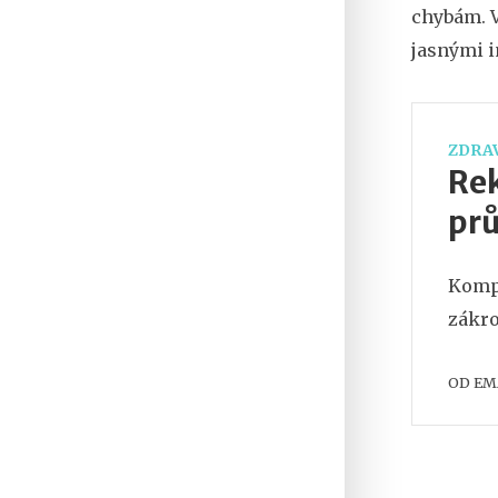
chybám. V
jasnými 
ZDRAV
Rek
pr
Kompl
zákro
OD
EM