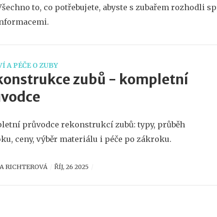
šechno to, co potřebujete, abyste s zubařem rozhodli sp
informacemi.
Í A PÉČE O ZUBY
onstrukce zubů - kompletní
ůvodce
etní průvodce rekonstrukcí zubů: typy, průběh
ku, ceny, výběr materiálu i péče po zákroku.
A RICHTEROVÁ
ŘÍJ, 26 2025