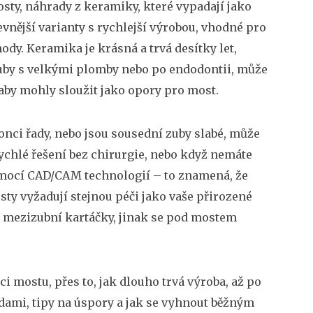
sty
,
náhrady z keramiky, které vypadají jako
evnější varianty s rychlejší výrobou, vhodné pro
ody. Keramika je krásná a trvá desítky let,
 zuby s velkými plomby nebo po endodontii, může
 aby mohly sloužit jako opory pro most
.
onci řady, nebo jsou sousední zuby slabé, může
 rychlé řešení bez chirurgie, nebo když nemáte
pomocí CAD/CAM technologií – to znamená, že
sty vyžadují stejnou péči jako vaše přirozené
bo mezizubní kartáčky, jinak se pod mostem
ci mostu, přes to, jak dlouho trvá výroba, až po
adami, tipy na úspory a jak se vyhnout běžným