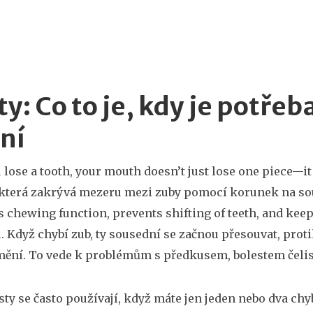
y: Co to je, kdy je potřeba
ní
lose a tooth, your mouth doesn’t just lose one piece—it
 která zakrývá mezeru mezi zuby pomocí korunek na s
es chewing function, prevents shifting of teeth, and kee
u. Když chybí zub, ty sousední se začnou přesouvat, prot
 mění. To vede k problémům s předkusem, bolestem čelist
ty se často používají, když máte jen jeden nebo dva chy