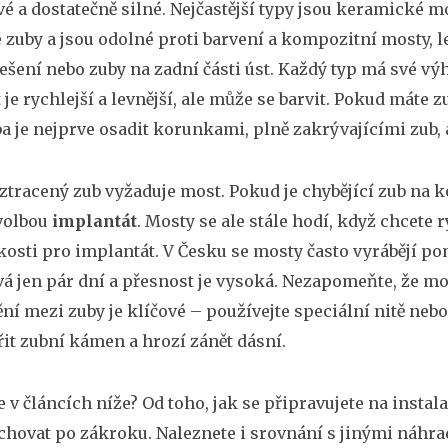
vé a dostatečně silné. Nejčastější typy jsou
keramické mo
 zuby a jsou odolné proti barvení
a
kompozitní mosty
,
l
ešení nebo zuby na zadní části úst
. Každý typ má své výh
je rychlejší a levnější, ale může se barvit. Pokud máte
ba je nejprve osadit
korunkami
,
plně zakrývajícími zub,
ztracený zub vyžaduje most. Pokud je chybějící zub na k
 volbou
implantát
. Mosty se ale stále hodí, když chcete
kosti pro implantát. V Česku se mosty často vyrábějí 
vá jen pár dní a přesnost je vysoká. Nezapomeňte, že mo
tění mezi zuby je klíčové – používejte speciální nitě ne
řit zubní kámen a hrozí zánět dásní.
e v článcích níže? Od toho, jak se připravujete na instala
e chovat po zákroku. Naleznete i srovnání s jinými náhr