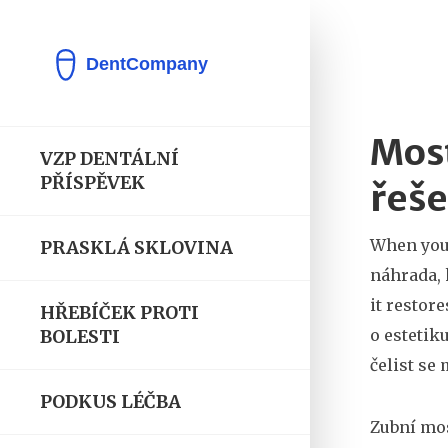
Most
VZP DENTÁLNÍ
PŘÍSPĚVEK
řeše
When you 
PRASKLÁ SKLOVINA
náhrada,
it restor
HŘEBÍČEK PROTI
o estetik
BOLESTI
čelist se
PODKUS LÉČBA
Zubní mos