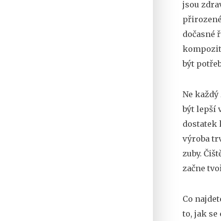
jsou zdra
přirozené
dočasné ř
kompozit 
být potře
Ne každý 
být lepší
dostatek 
výroba tr
zuby. Čiš
začne tvo
Co najdet
to, jak s