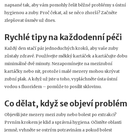
napsané tak, aby vám pomohly řešit běžné problémy s ústní
hygienou a zuby. Proč čekat, až se něco zhorší? Začněte
zlepšovat úsměv už dnes.
Rychlé tipy na každodenní péči
Každý den stačí pár jednoduchých kroků, aby vaše zuby
zůstaly zdravé. Používejte měkký kartáček a kartáčujte dobu
minimálně dvě minuty. Nezapomínejte na mezizubní
kartáčky nebo nit, protože i malé mezery mohou skrývat
zubní plak. A když už jste u toho, vypláchněte ústa ústní
vodou s fluoridem – pomůže to posílit sklovinu.
Co dělat, když se objeví problém
Objevili jste mezery mezi zuby nebo bolest po extrakci?
Prvním krokem je klid a správná hygiena. Očistěte oblasti
jemně, vyhněte se ostrým potravinám a pokud bolest