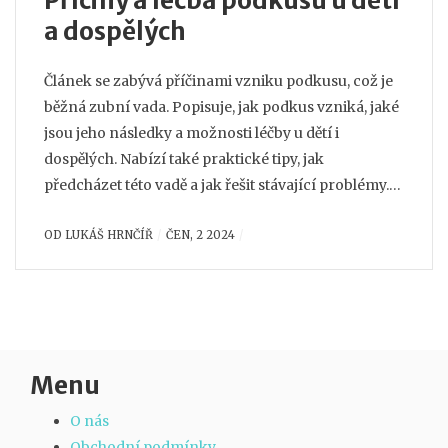
Příčiny a léčba podkusu u dětí
a dospělých
Článek se zabývá příčinami vzniku podkusu, což je
běžná zubní vada. Popisuje, jak podkus vzniká, jaké
jsou jeho následky a možnosti léčby u dětí i
dospělých. Nabízí také praktické tipy, jak
předcházet této vadě a jak řešit stávající problémy.
Čtenáři se dozví, kdy je vhodná návštěva
OD
LUKÁŠ HRNČÍŘ
ČEN, 2 2024
ortodontisty.
Menu
O nás
Obchodní podmínky