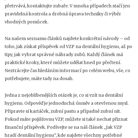
přetrvává, kontaktujte zubaře. V mnoha případech stačí jen
pravidelná kontrola a drobná úprava techniky či výběr
vhodných pomůcek.
Na našem seznamu článků najdete konkrétní návody – od
toho, jak získat příspěvek od VZP na dentální hygienu, až po
tipy, jak vybrat správné náhrady zubů. Každý článek má
praktické kroky, které můžete udělat hned po přečtení.
Neztrácejte čas hledáním informací po celém webu, vše, co
potřebujete, máte tady na dosah.
Jedna z nejoblíbenějších otázek je, co si vzít na dentální
hygienu. Odpověď je jednoduchá: úsměv a otevřenou mysl.
Připravte si kartáček, zubní pastu a případně zubní nit.
Pokud máte pojišťovnu VZP, můžete si také nechat přiznat
finanční příspěvek. Podívejte se na náš článek „Jak VZP
hradí dentální hygienu“, kde najdete všechny potřebné