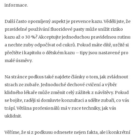
informace.
Další často opomíjený aspekt je prevence kazu. Věděli jste, že
pravidelné používání fluoridové pasty může snížit riziko
kazu až o 30 %? Akceptujte jednoduchou pravidelnou rutinu
a nechte zuby odpočívat od cukrů. Pokud máte dítě, určitě si
přečtěte i kapitolu o dětském kazu – tipy jsou nastavené pro
malé úsměvy.
Na stránce podkus také najdete články o tom, jak zvládnout
strach ze zubaře. Jednoduché dechové cvičení a výběr
klidného lékaře může změnit celý zážitek z návštěvy. Pokud
se bojíte, raději si domluvte konzultaci a sdělte zubaři, co vás
trápí. Většina profesionálů má v ruce techniky, jak vás
uklidnit.
Věříme, že si z podkusu odnesete nejen fakta, ale i konkrétní