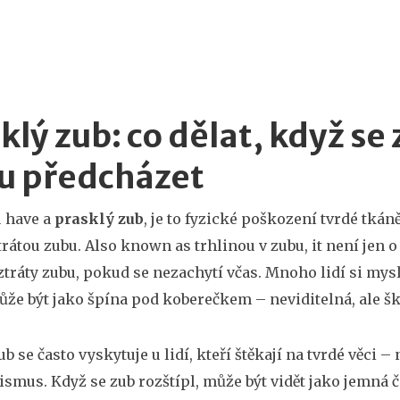
klý zub: co dělat, když se 
u předcházet
 have a
prasklý zub
,
je to fyzické poškození tvrdé tkán
trátou zubu
. Also known as
trhlinou v zubu
, it
není jen o
tráty zubu, pokud se nezachytí včas
.
Mnoho lidí si myslí
ůže být jako špína pod koberečkem – neviditelná, ale šk
b se často vyskytuje u lidí, kteří štěkají na tvrdé věci –
ismus. Když se zub rozštípl, může být vidět jako jemná