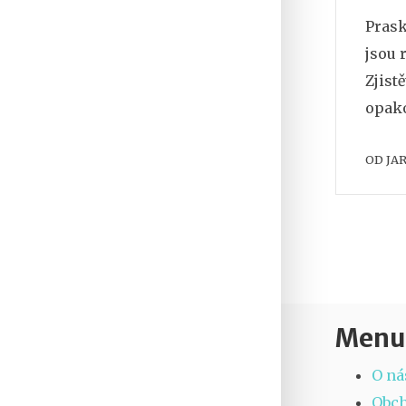
Prask
jsou 
Zjist
opako
OD
JA
Menu
O ná
Obc