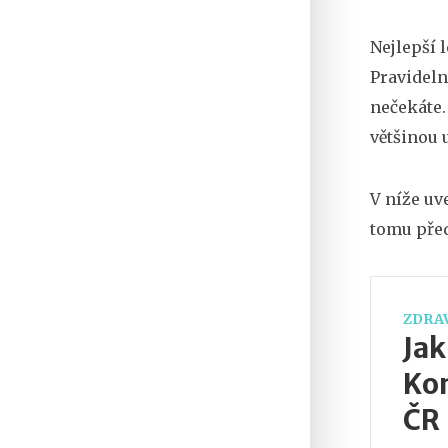
Nejlepší 
Pravideln
nečekáte.
většinou 
V níže uv
tomu před
ZDRAV
Jak
Kom
ČR