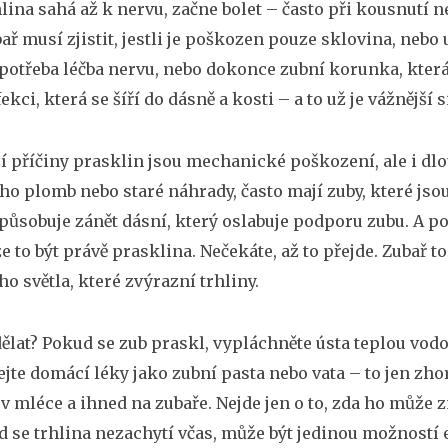
lina sahá až k nervu, začne bolet – často při kousnutí neb
bař musí zjistit, jestli je poškozen pouze sklovina, nebo
potřeba léčba nervu, nebo dokonce
zubní korunka
, kter
fekci, která se šíří do dásně a kosti – a to už je vážnějš
ší příčiny prasklin jsou mechanické poškození, ale i dlo
o plomb nebo staré náhrady, často mají zuby, které jsou
působuje zánět dásní, který oslabuje podporu zubu. A 
e to být právě prasklina. Nečekáte, až to přejde. Zubař 
ho světla, které zvýrazní trhliny.
dělat? Pokud se zub praskl, vypláchněte ústa teplou vodo
jte domácí léky jako zubní pasta nebo vata – to jen zhor
 v mléce a ihned na zubaře. Nejde jen o to, zda ho může zn
d se trhlina nezachytí včas, může být jedinou možností e