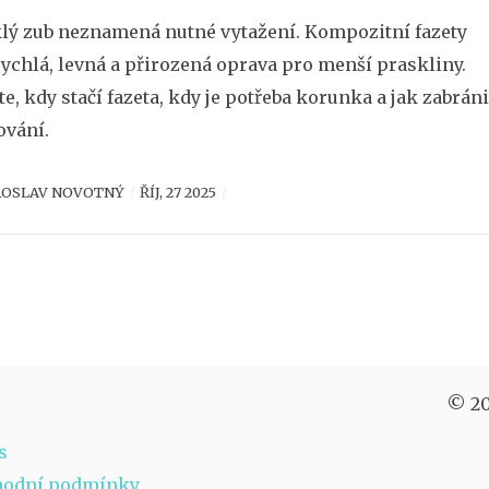
lý zub neznamená nutné vytažení. Kompozitní fazety
rychlá, levná a přirozená oprava pro menší praskliny.
ěte, kdy stačí fazeta, kdy je potřeba korunka a jak zabráni
vání.
ROSLAV NOVOTNÝ
ŘÍJ, 27 2025
© 20
s
hodní podmínky