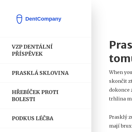
Pras
VZP DENTÁLNÍ
PŘÍSPĚVEK
tom
When you
PRASKLÁ SKLOVINA
skončit z
dokonce z
HŘEBÍČEK PROTI
trhlina m
BOLESTI
Prasklý zu
PODKUS LÉČBA
mají brux