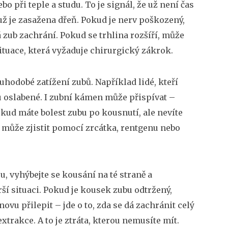
o při teple a studu. To je signál, že už není čas
 už je zasažena dřeň. Pokud je nerv poškozený,
á zub zachrání. Pokud se trhlina rozšíří, může
í situace, která vyžaduje chirurgický zákrok.
uhodobé zatížení zubů. Například lidé, kteří
 oslabené. I
zubní kámen
může přispívat –
pokud máte
bolest zubu
po kousnutí, ale nevíte
to může zjistit pomocí zrcátka, rentgenu nebo
u, vyhýbejte se kousání na té straně a
ší situaci. Pokud je kousek zubu odtržený,
ovu přilepit – jde o to, zda se dá zachránit celý
xtrakce. A to je ztráta, kterou nemusíte mít.