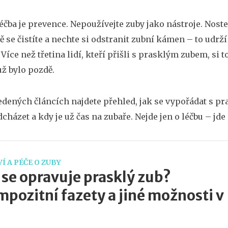
léčba je prevence. Nepoužívejte zuby jako nástroje. Nost
ě se čistíte a nechte si odstranit zubní kámen – to udrží
 Více než třetina lidí, kteří přišli s prasklým zubem, si
už bylo pozdě.
edených článcích najdete přehled, jak se vypořádat s p
cházet a kdy je už čas na zubaře. Nejde jen o léčbu – jde 
Í A PÉČE O ZUBY
 se opravuje prasklý zub?
pozitní fazety a jiné možnosti v