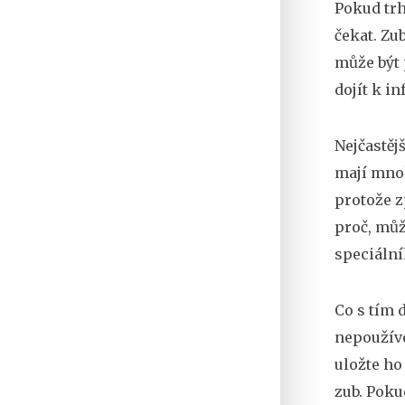
Pokud trh
čekat. Zu
může být 
dojít k in
Nejčastěj
mají mnoh
protože z
proč, můž
speciální
Co s tím 
nepoužíve
uložte ho
zub. Poku