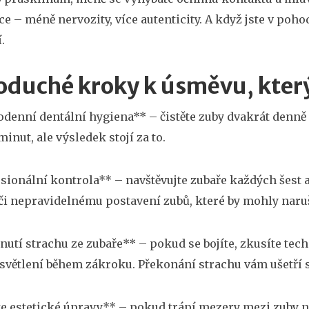
e – méně nervozity, více autenticity. A když jste v pohod
.
oduché kroky k úsměvu, kte
odenní dentální hygiena** – čistěte zuby dvakrát denně 
minut, ale výsledek stojí za to.
esionální kontrola** – navštěvujte zubaře každých šest 
i nepravidelnému postavení zubů, které by mohly naruš
dnutí strachu ze zubaře** – pokud se bojíte, zkusíte te
světlení během zákroku. Překonání strachu vám ušetří 
te estetické úpravy** – pokud trápí mezery mezi zuby 