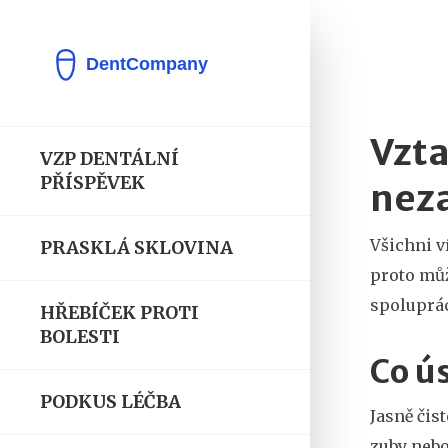
Vzta
VZP DENTÁLNÍ
PŘÍSPĚVEK
nez
Všichni v
PRASKLÁ SKLOVINA
proto můž
spoluprác
HŘEBÍČEK PROTI
BOLESTI
Co ú
PODKUS LÉČBA
Jasně čis
zuby nebo