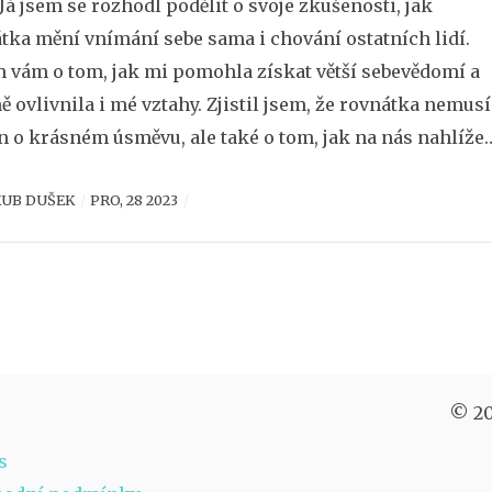
 Já jsem se rozhodl podělit o svoje zkušenosti, jak
tka mění vnímání sebe sama i chování ostatních lidí.
 vám o tom, jak mi pomohla získat větší sebevědomí a
ě ovlivnila i mé vztahy. Zjistil jsem, že rovnátka nemusí
en o krásném úsměvu, ale také o tom, jak na nás nahlížej
kolem a jak se díky nim můžeme cítit v naší kůži. Chci s
KUB DUŠEK
PRO, 28 2023
sdílet pár příběhů, kdy mi rovnátka otevřela nové dveře
iálních kontaktech a zlepšila moje interakce s lidmi.
ěte si mou zkušenost a nechte se inspirovat, možná je to
ě ten impulz, který potřebujete ke změně.
© 20
s