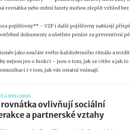
ná rovnátka nebo zubní fazety mohou zlepšit vzhled bez
ora pojišťovny** – VZP i další pojišťovny nabízejí přísp
potřebné dokumenty a ušetřete peníze za preventivní pé
úsměv jako součást svého každodenního rituálu a uvidíte
y nejsou jen o funkci – jsou o tom, jak se cítíte a jak to
komunikaci i v tom, jak vás ostatní vnímají.
Í A WELLNESS
 rovnátka ovlivňují sociální
erakce a partnerské vztahy