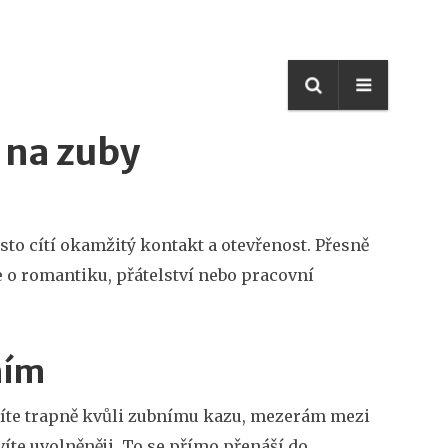
 na zuby
asto cítí okamžitý kontakt a otevřenost. Přesně
 o romantiku, přátelství nebo pracovní
mím
cítíte trapně kvůli zubnímu kazu, mezerám mezi
te uvolněněji. To se přímo přenáší do