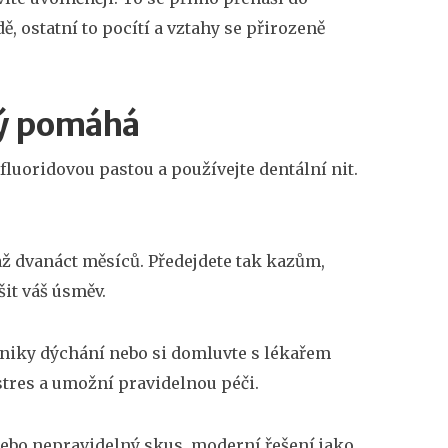
ě, ostatní to pocítí a vztahy se přirozeně
rý pomáhá
fluoridovou pastou a používejte dentální nit.
až dvanáct měsíců. Předejdete tak kazům,
it váš úsměv.
chniky dýchání nebo si domluvte s lékařem
stres a umožní pravidelnou péči.
nebo nepravidelný skus, moderní řešení jako