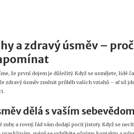
hy a zdravý úsměv – proč
apomínat
íme, že první dojem je důležitý. Když se usmějete, lidé č
e zdravý úsměv změnit průběh vašich vztahů – ať už jde
i.
směv dělá s vaším sebevědo
té zuby a rovný řád vám dodají pocit jistoty. Když se ne
 prasklinám, méně se vyhýbáte očnímu kontaktu a mluví