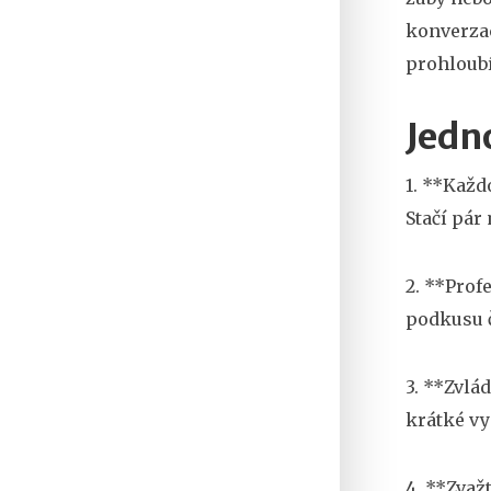
konverzac
prohloubí
Jedn
1. **Každ
Stačí pár 
2. **Prof
podkusu č
3. **Zvlá
krátké vy
4. **Zvaž