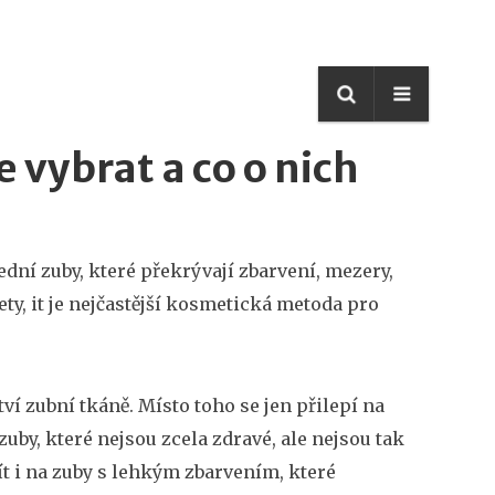
e vybrat a co o nich
dní zuby, které překrývají zbarvení, mezery,
ety
, it
je nejčastější kosmetická metoda pro
.
í zubní tkáně. Místo toho se jen přilepí na
uby, které nejsou zcela zdravé, ale nejsou tak
ít i na zuby s lehkým zbarvením, které