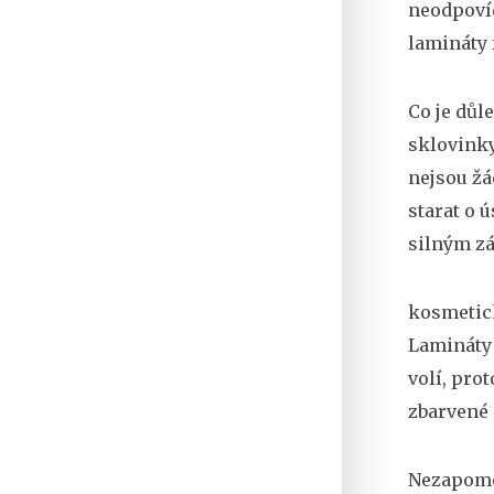
neodpovíd
lamináty 
Co je důl
sklovink
nejsou žá
starat o 
silným zá
kosmetic
Lamináty 
volí, prot
zbarvené 
Nezapomeň