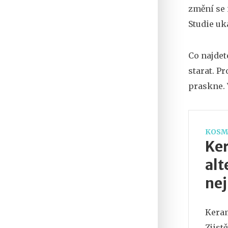
změní se 
Studie uk
Co najdet
starat. Pr
praskne. V
KOSM
Ker
alt
nej
Keram
Zjist