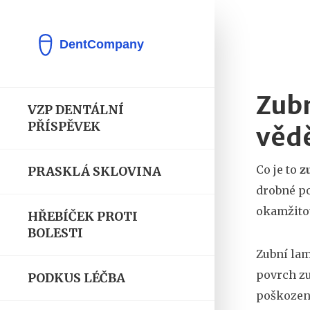
Zubn
VZP DENTÁLNÍ
PŘÍSPĚVEK
věd
Co je to
z
PRASKLÁ SKLOVINA
drobné po
okamžito
HŘEBÍČEK PROTI
BOLESTI
Zubní lam
povrch zu
PODKUS LÉČBA
poškozené