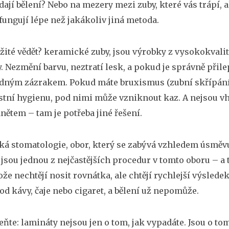
ají bělení? Nebo na mezery mezi zuby, které vás trápí, a
fungují lépe než jakákoliv jiná metoda.
ežité vědět?
keramické zuby
,
jsou výrobky z vysokokvalit
y
. Nezmění barvu, neztratí lesk, a pokud je správně přilep
dným zázrakem. Pokud máte bruxismus (zubní skřípání)
ústní hygienu, pod nimi může vzniknout kaz. A nejsou
nětem – tam je potřeba jiné řešení.
ká stomatologie
,
obor, který se zabývá vzhledem úsměvu
jsou jednou z nejčastějších procedur v tomto oboru – a 
ože nechtějí nosit rovnátka, ale chtějí rychlejší výsledek
od kávy, čaje nebo cigaret, a bělení už nepomůže.
te: lamináty nejsou jen o tom, jak vypadáte. Jsou o tom,