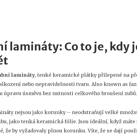
í lamináty: Co to je, kdy j
ět
ubní lamináty
,
tenké keramické plátky přilepené na pře
škození nebo nepravidelnosti tvaru
. Also known as
faz
u úpravu úsměvu bez nutnosti celkového broušení zubů
ináty nejsou jako korunky – neodstraňují velké množstv
bu, jako tenká keramická fólie. Jsou ideální, když máte z
, že by vyžadovaly plnou korunku. Víte, že se dají použ