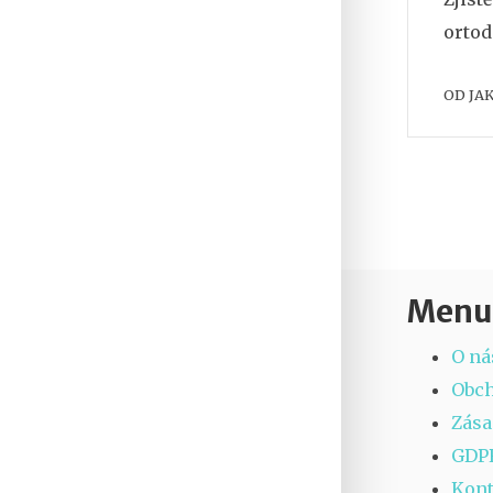
ortod
OD
JA
Menu
O ná
Obc
Zása
GDP
Kont