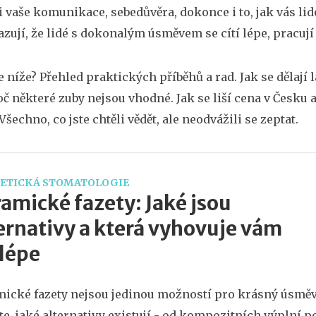
i vaše komunikace, sebedůvěra, dokonce i to, jak vás lidé
azují, že lidé s dokonalým úsměvem se cítí lépe, pracují ú
e níže? Přehled praktických příběhů a rad. Jak se dělají
oč některé zuby nejsou vhodné. Jak se liší cena v Česku a
šechno, co jste chtěli vědět, ale neodvážili se zeptat.
ETICKÁ STOMATOLOGIE
amické fazety: Jaké jsou
ernativy a která vyhovuje vám
lépe
ické fazety nejsou jedinou možností pro krásný úsměv
ěte, jaké alternativy existují - od kompozitních výplní p