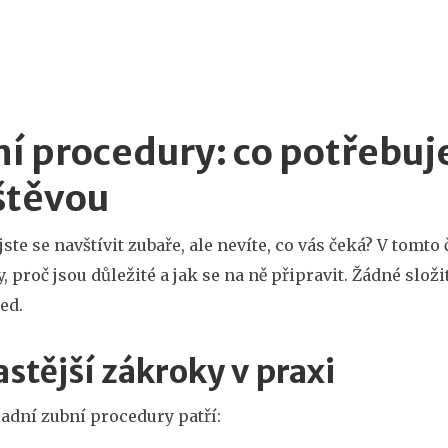
í procedury: co potřebuj
štěvou
jste se navštívit zubaře, ale nevíte, co vás čeká? V tomt
, proč jsou důležité a jak se na ně připravit. Žádné slož
ed.
stější zákroky v praxi
adní zubní procedury patří: