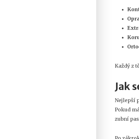
Kont
Opr
Extr
Kor
Orto
Každý z t
Jak s
Nejlepší 
Pokud mát
zubní pas
Po zákrok