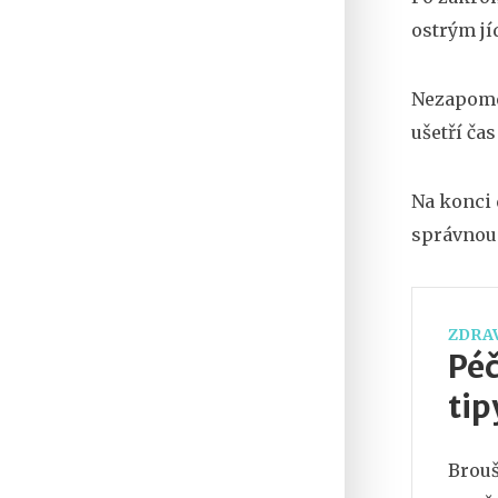
ostrým jí
Nezapomeň
ušetří ča
Na konci 
správnou 
ZDRAV
Péč
tip
Brouš