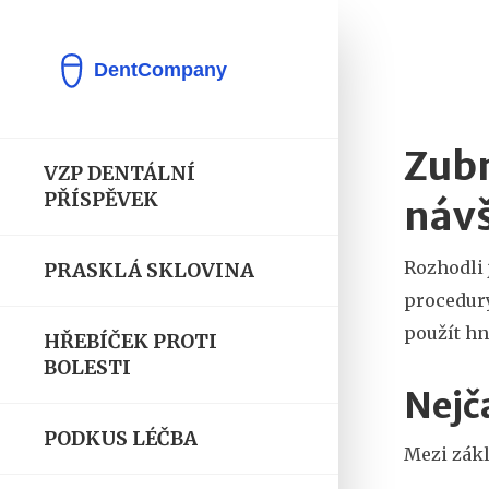
Zubn
VZP DENTÁLNÍ
PŘÍSPĚVEK
náv
Rozhodli 
PRASKLÁ SKLOVINA
procedury
použít hn
HŘEBÍČEK PROTI
BOLESTI
Nejča
PODKUS LÉČBA
Mezi zákl