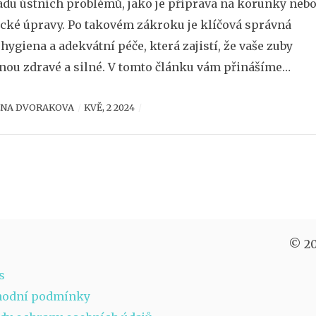
adu ústních problémů, jako je příprava na korunky neb
ické úpravy. Po takovém zákroku je klíčová správná
 hygiena a adekvátní péče, která zajistí, že vaše zuby
nou zdravé a silné. V tomto článku vám přinášíme
vé informace a tipy, jak se o zuby postarat po broušení,
ENA DVORAKOVA
KVĚ, 2 2024
ředejít možným komplikacím a jak podpořit rychlé
í.
© 20
s
hodní podmínky