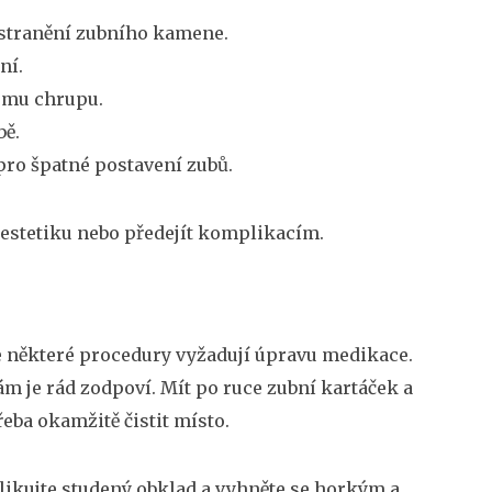
dstranění zubního kamene.
ní.
tému chrupu.
bě.
pro špatné postavení zubů.
t estetiku nebo předejít komplikacím.
že některé procedury vyžadují úpravu medikace.
ám je rád zodpoví. Mít po ruce zubní kartáček a
eba okamžitě čistit místo.
likujte studený obklad a vyhněte se horkým a