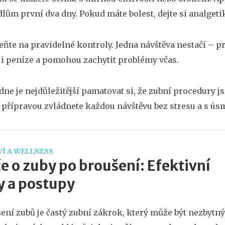
dlům první dva dny. Pokud máte bolest, dejte si analget
te na pravidelné kontroly. Jedna návštěva nestačí – p
s i peníze a pomohou zachytit problémy včas.
dne je nejdůležitější pamatovat si, že zubní procedury 
přípravou zvládnete každou návštěvu bez stresu a s ús
Í A WELLNESS
e o zuby po broušení: Efektivní
y a postupy
ení zubů je častý zubní zákrok, který může být nezbytný