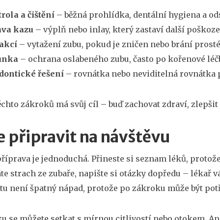
rola a čištění
– běžná prohlídka, dentální hygiena a o
ava kazu
– výplň nebo inlay, který zastaví další poškoze
akcí
– vytažení zubu, pokud je zničen nebo brání pros
unka
– ochrana oslabeného zubu, často po kořenové léč
dontické řešení
– rovnátka nebo neviditelná rovnátka 
ěchto zákroků má svůj cíl – buď zachovat zdraví, zlepši
e připravit na návštěvu
příprava je jednoduchá. Přineste si seznam léků, proto
e strach ze zubaře, napište si otázky dopředu – lékař v
tu není špatný nápad, protože po zákroku může být potř
u se můžete setkat s mírnou citlivostí nebo otokem. Ap