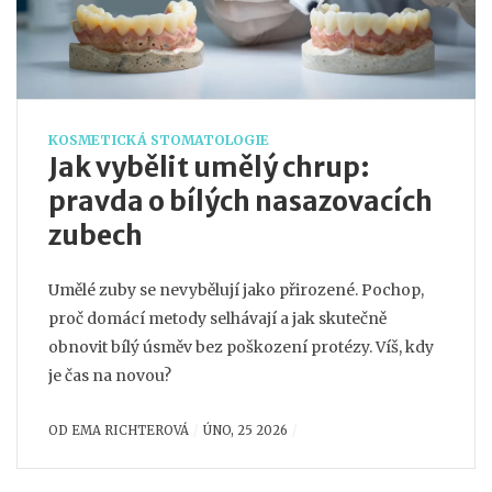
KOSMETICKÁ STOMATOLOGIE
Jak vybělit umělý chrup:
pravda o bílých nasazovacích
zubech
Umělé zuby se nevybělují jako přirozené. Pochop,
proč domácí metody selhávají a jak skutečně
obnovit bílý úsměv bez poškození protézy. Víš, kdy
je čas na novou?
OD
EMA RICHTEROVÁ
ÚNO, 25 2026