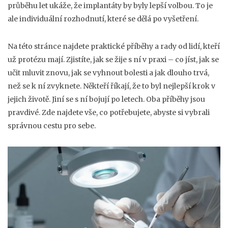
průběhu let ukáže, že implantáty by byly lepší volbou. To je
ale individuální rozhodnutí, které se dělá po vyšetření.
Na této stránce najdete praktické příběhy a rady od lidí, kteří
už protézu mají. Zjistíte, jak se žije s ní v praxi – co jíst, jak se
učit mluvit znovu, jak se vyhnout bolesti a jak dlouho trvá,
než se k ní zvyknete. Někteří říkají, že to byl nejlepší krok v
jejich životě. Jiní se s ní bojují po letech. Oba příběhy jsou
pravdivé. Zde najdete vše, co potřebujete, abyste si vybrali
správnou cestu pro sebe.