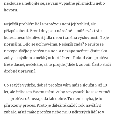
neklouže a nebojíte se, že vám vypadne při smíchu nebo
hovoru.
Největší problém lidí s protézou není její vzhled, ale
přizpůsobení. První dny jsou náročné – může vás trápit
bolest, nesnášenlivost jídla nebo i změna výslovnosti. To je
normální. Tělo se učí novému. Nejlepší rada? Nerušte se,
nevypouštějte protézu na noc, a nezapomeňte ji čistit jako
zuby – mýdlem a měkkým kartáčkem. Pokud vám protéza
třeše dásně, nečekáte, až to projde. Jděte k zubaři. Často stačí
drobné upravení.
Co se týče výdrže, dobrá protéza vám může sloužit 5 až 10
let, ale čelist se s časem mění. Zuby se vysouší, kost se ztenčí
– a protéza už nezapadá tak dobře. To není chyba, je to
přirozený proces. Proto je důležité každý rok navštívit
zubaře, ať už máte protézu nebo ne. U některých lidí se v