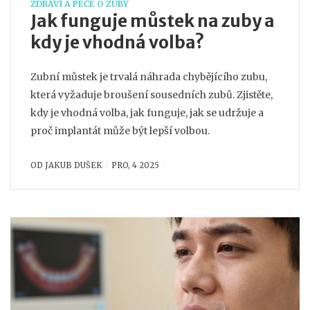
ZDRAVÍ A PÉČE O ZUBY
Jak funguje můstek na zuby a
kdy je vhodná volba?
Zubní můstek je trvalá náhrada chybějícího zubu,
která vyžaduje broušení sousedních zubů. Zjistěte,
kdy je vhodná volba, jak funguje, jak se udržuje a
proč implantát může být lepší volbou.
OD
JAKUB DUŠEK
PRO, 4 2025