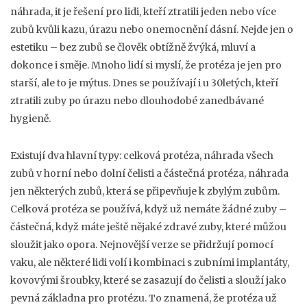
náhrada
, it je řešení pro lidi, kteří ztratili jeden nebo více
zubů kvůli kazu, úrazu nebo onemocnění dásní.
Nejde jen o
estetiku – bez zubů se člověk obtížně žvýká, mluví a
dokonce i směje. Mnoho lidí si myslí, že protéza je jen pro
starší, ale to je mýtus. Dnes se používají i u 30letých, kteří
ztratili zuby po úrazu nebo dlouhodobé zanedbávané
hygieně.
Existují dva hlavní typy:
celková protéza
,
náhrada všech
zubů v horní nebo dolní čelisti
a
částečná protéza
,
náhrada
jen některých zubů, která se připevňuje k zbylým zubům
.
Celková protéza se používá, když už nemáte žádné zuby –
částečná, když máte ještě nějaké zdravé zuby, které můžou
sloužit jako opora. Nejnovější verze se přidržují pomocí
vaku, ale některé lidi volí i kombinaci s
zubními implantáty
,
kovovými šroubky, které se zasazují do čelisti a slouží jako
pevná základna pro protézu
. To znamená, že protéza už