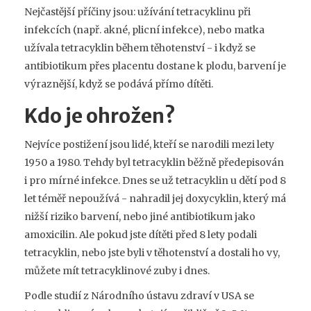
Nejčastější příčiny jsou: užívání tetracyklinu při
infekcích (např. akné, plicní infekce), nebo matka
užívala tetracyklin během těhotenství - i když se
antibiotikum přes placentu dostane k plodu, barvení je
výraznější, když se podává přímo dítěti.
Kdo je ohrožen?
Nejvíce postižení jsou lidé, kteří se narodili mezi lety
1950 a 1980. Tehdy byl tetracyklin běžně předepisován
i pro mírné infekce. Dnes se už tetracyklin u dětí pod 8
let téměř nepoužívá - nahradil jej doxycyklin, který má
nižší riziko barvení, nebo jiné antibiotikum jako
amoxicilin. Ale pokud jste dítěti před 8 lety podali
tetracyklin, nebo jste byli v těhotenství a dostali ho vy,
můžete mít tetracyklinové zuby i dnes.
Podle studií z Národního ústavu zdraví v USA se