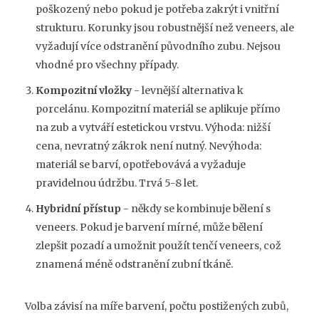
poškozený nebo pokud je potřeba zakrýt i vnitřní
strukturu. Korunky jsou robustnější než veneers, ale
vyžadují více odstranění původního zubu. Nejsou
vhodné pro všechny případy.
Kompozitní vložky
- levnější alternativa k
porcelánu. Kompozitní materiál se aplikuje přímo
na zub a vytváří estetickou vrstvu. Výhoda: nižší
cena, nevratný zákrok není nutný. Nevýhoda:
materiál se barví, opotřebovává a vyžaduje
pravidelnou údržbu. Trvá 5-8 let.
Hybridní přístup
- někdy se kombinuje bělení s
veneers. Pokud je barvení mírné, může bělení
zlepšit pozadí a umožnit použít tenčí veneers, což
znamená méně odstranění zubní tkáně.
Volba závisí na míře barvení, počtu postižených zubů,