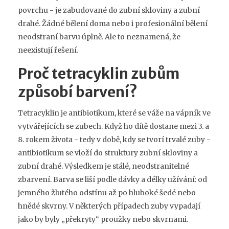
povrchu - je zabudované do zubní skloviny a zubní
drahé. Žádné bělení doma nebo i profesionální bělení
neodstraní barvu úplně. Ale to neznamená, že
neexistují řešení.
Proč tetracyklin zubům
způsobí barvení?
Tetracyklin je antibiotikum, které se váže na vápník ve
vytvářejících se zubech. Když ho dítě dostane mezi 3. a
8. rokem života - tedy v době, kdy se tvorí trvalé zuby -
antibiotikum se vloží do struktury zubní skloviny a
zubní drahé. Výsledkem je stálé, neodstranitelné
zbarvení. Barva se liší podle dávky a délky užívání: od
jemného žlutého odstínu až po hluboké šedé nebo
hnědé skvrny. V některých případech zuby vypadají
jako by byly „překryty“ proužky nebo skvrnami.