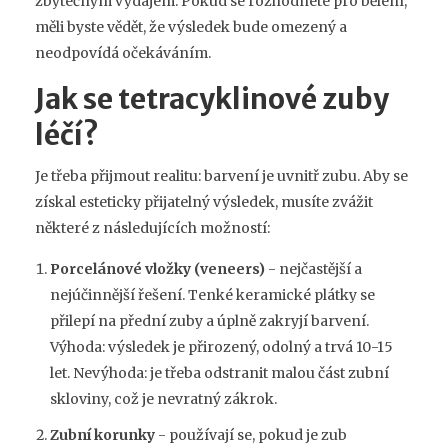
zbytečným výdajem. Pokud se rozhodnete pro bělení,
měli byste vědět, že výsledek bude omezený a
neodpovídá očekáváním.
Jak se tetracyklinové zuby
léčí?
Je třeba přijmout realitu: barvení je uvnitř zubu. Aby se
získal esteticky přijatelný výsledek, musíte zvážit
některé z následujících možností:
Porcelánové vložky (veneers)
- nejčastější a
nejúčinnější řešení. Tenké keramické plátky se
přilepí na přední zuby a úplně zakryjí barvení.
Výhoda: výsledek je přirozený, odolný a trvá 10-15
let. Nevýhoda: je třeba odstranit malou část zubní
skloviny, což je nevratný zákrok.
Zubní korunky
- používají se, pokud je zub