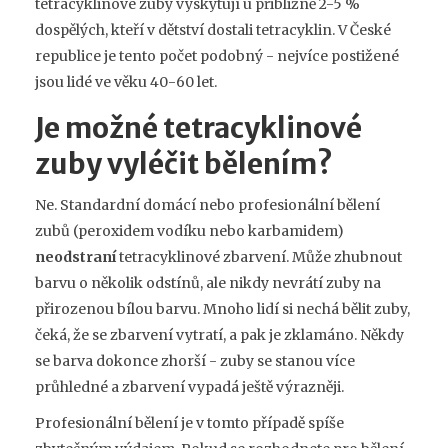
tetracyklinové zuby vyskytují u přibližně 2-5 %
dospělých, kteří v dětství dostali tetracyklin. V České
republice je tento počet podobný - nejvíce postižené
jsou lidé ve věku 40-60 let.
Je možné tetracyklinové
zuby vyléčit bělením?
Ne. Standardní domácí nebo profesionální bělení
zubů (peroxidem vodíku nebo karbamidem)
neodstraní
tetracyklinové zbarvení. Může zhubnout
barvu o několik odstínů, ale nikdy nevrátí zuby na
přirozenou bílou barvu. Mnoho lidí si nechá bělit zuby,
čeká, že se zbarvení vytratí, a pak je zklamáno. Někdy
se barva dokonce zhorší - zuby se stanou více
průhledné a zbarvení vypadá ještě výrazněji.
Profesionální bělení je v tomto případě spíše