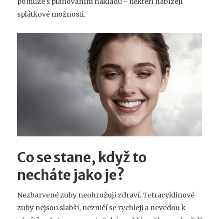
pomůže s plánováním nákladů - někteří nabízejí
splátkové možnosti.
Co se stane, když to
necháte jako je?
Nezbarvené zuby neohrožují zdraví. Tetracyklinové
zuby nejsou slabší, nezničí se rychleji a nevedou k