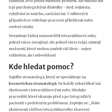
zánětům. Je to pouze estetický problém. Ale mnoho lidí
trpí psychologickými důsledky - styd, nejistota,
vyhýbání se smíchu, zavírání úst. V některých
případech to ovlivňuje pracovní příležitosti nebo
osobní vztahy.
Neexistuje žádná nutnost léčit tetracyklinové zuby,
pokud vás to nezajímá. Ale pokud vás to trápí, existují
možnosti, které mohou změnit váš život - nejen
vzhledem, ale i sebevědomí.
Kde hledat pomoc?
Najděte stomatologa, který se specializuje na
kosmetickou stomatologii
. Ne každý zubní lékař má
zkušenosti s tetracyklinovými zuby. Hledejte
pracoviště, které ukazuje před a po fotografiích
pacientů s podobným problémem. Zeptejte se: „Máte
zkušenosti s léčbou tetracyklinového zbarvení