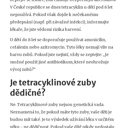
V České republice se dnes tetracyklin u dětí pod 8 let
nepoužívá. Pokud však dojde k nečekanému
předepsání (např. při závažné infekci), informujte
lékaře, že jste vědomi rizika barvení.
U dětí do 8 let se doporučuje používat amoxicilin,
cefalexin nebo azitromycin. Tyto léky nemají vliv na
barvu zubů. Pokud jste nejistí, vždy se zeptejte: „Je
možné použít jiné antibiotikum, které neohrožuje
vývoj zubů?“
Je tetracyklinové zuby
dědičné?
Ne. Tetracyklinové zuby nejsou genetická vada.
Neznamená to, že pokud máte tyto zuby, vaše děti je
budou mít také. Je to výsledek užívání léku v určitém
věku - ne dědičnost. Pokud vaše dítě nikdy nedostalo