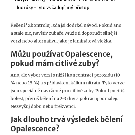
fluorózy - tyto vyžadují jiný přístup
Řešení? Zkontroluj, zda jsi dodržel návod. Pokud ano
a stále nic, navštiv zubaře. Může ti doporučit silnější
verzi nebo alternativu, jako je laminátová vložka.
Můžu používat Opalescence,
pokud mám citlivé zuby?
Ano, ale vyber verzi s nižší koncentrací peroxidu (10
% nebo 15 %) a s přídavkem kálium nitratu. Tyto verze
jsou speciálně navržené pro citlivé zuby. Pokud pocítíš
bolest, přeruš bělení na 2-3 dny a pokračuj pomaleji.
Nezvyšuj dobu nebo frekvenci.
Jak dlouho trvá výsledek bělení
Opalescence?