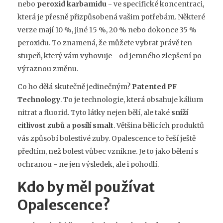
nebo
peroxid karbamidu
- ve specifické koncentraci,
která je přesně přizpůsobená vašim potřebám. Některé
verze mají 10 %, jiné 15 %, 20 % nebo dokonce 35 %
peroxidu. To znamená, že můžete vybrat právě ten
stupeň, který vám vyhovuje - od jemného zlepšení po
výraznou změnu.
Co ho dělá skutečně jedinečným?
Patented PF
Technology
. To je technologie, která obsahuje kálium
nitrat a fluorid. Tyto látky nejen bělí, ale také
sníží
citlivost zubů
a
posílí smalt
. Většina bělicích produktů
vás způsobí bolestivé zuby. Opalescence to řeší ještě
předtím, než bolest vůbec vznikne. Je to jako bělení s
ochranou - ne jen výsledek, ale i pohodlí.
Kdo by měl používat
Opalescence?