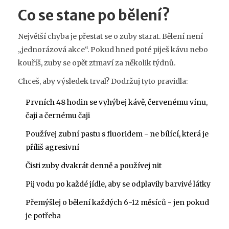
Co se stane po bělení?
Největší chyba je přestat se o zuby starat. Bělení není
„jednorázová akce“. Pokud hned poté piješ kávu nebo
kouříš, zuby se opět ztmaví za několik týdnů.
Chceš, aby výsledek trval? Dodržuj tyto pravidla:
Prvních 48 hodin se vyhýbej kávě, červenému vínu,
čaji a černému čaji
Používej zubní pastu s fluoridem - ne bílící, která je
příliš agresivní
Čisti zuby dvakrát denně a používej nit
Pij vodu po každé jídle, aby se odplavily barvivé látky
Přemýšlej o bělení každých 6-12 měsíců - jen pokud
je potřeba