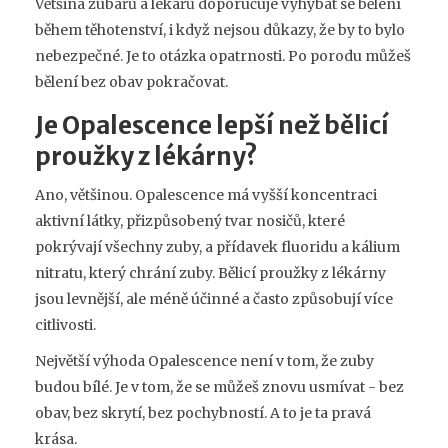
Většina zubařů a lékařů doporučuje vyhýbat se bělení
během těhotenství, i když nejsou důkazy, že by to bylo
nebezpečné. Je to otázka opatrnosti. Po porodu můžeš
bělení bez obav pokračovat.
Je Opalescence lepší než bělicí
proužky z lékárny?
Ano, většinou. Opalescence má vyšší koncentraci
aktivní látky, přizpůsobený tvar nosičů, které
pokrývají všechny zuby, a přídavek fluoridu a kálium
nitratu, který chrání zuby. Bělicí proužky z lékárny
jsou levnější, ale méně účinné a často způsobují více
citlivosti.
Největší výhoda Opalescence není v tom, že zuby
budou bílé. Je v tom, že se můžeš znovu usmívat - bez
obav, bez skrytí, bez pochybností. A to je ta pravá
krása.