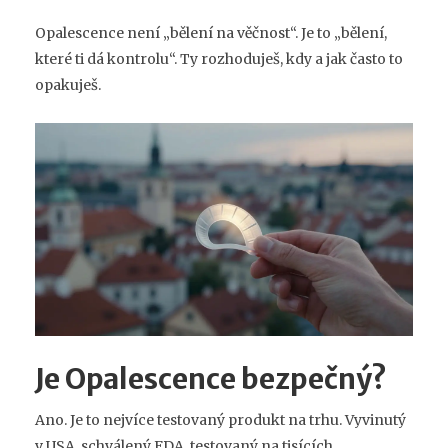
Opalescence není „bělení na věčnost“. Je to „bělení,
které ti dá kontrolu“. Ty rozhoduješ, kdy a jak často to
opakuješ.
Je Opalescence bezpečný?
Ano. Je to nejvíce testovaný produkt na trhu. Vyvinutý
v USA, schválený FDA, testovaný na tisících