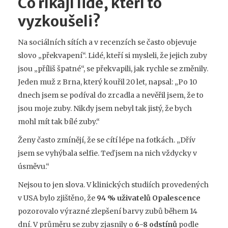
Co říkají lidé, kteří to
vyzkoušeli?
Na sociálních sítích a v recenzích se často objevuje
slovo „překvapení“. Lidé, kteří si mysleli, že jejich zuby
jsou „příliš špatné“, se překvapili, jak rychle se změnily.
Jeden muž z Brna, který kouřil 20 let, napsal: „Po 10
dnech jsem se podíval do zrcadla a nevěřil jsem, že to
jsou moje zuby. Nikdy jsem nebyl tak jistý, že bych
mohl mít tak bílé zuby.“
Ženy často zmínějí, že se cítí lépe na fotkách. „Dřív
jsem se vyhýbala selfie. Teď jsem na nich vždycky v
úsměvu.“
Nejsou to jen slova. V klinických studiích provedených
v USA bylo zjištěno, že
94 % uživatelů Opalescence
pozorovalo výrazné zlepšení barvy zubů během 14
dní. V průměru se zuby zjasnily o
6-8 odstínů
podle