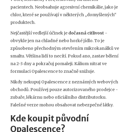
pacientech. Neobsahuje agresivní chemikálie, jako je
chlor, které se používají v některých „domyšlených“
produktech.
Nejčastější vedlejší účinek je
dočasná citlivost
-
obvykle jen na chladné nebo horké jídlo. To je
způsobeno přechodným otevřením mikrokanálků ve
smaltu. Většina lidí to necítí. Pokud ano, zastav bělení
na 2-3 dny a pokračuj pomaleji. Kálium nitrat ve
formulaci Opalescence to značně snižuje.
Nikdy nekupuj Opalescence z neznámých webových
obchodů. Používej pouze autorizovaného prodejce -
zubaře, lékárnu nebo oficiálního distributorku.
Falešné verze mohou obsahovat nebezpečné látky.
Kde koupit původní
Opalescence?