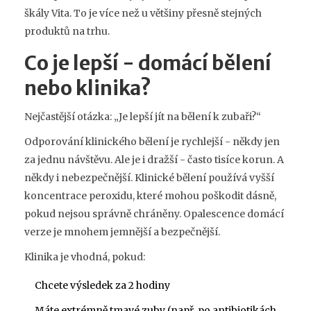
škály Vita. To je více než u většiny přesně stejných
produktů na trhu.
Co je lepší - domácí bělení
nebo klinika?
Nejčastější otázka: „Je lepší jít na bělení k zubaři?“
Odporování klinického bělení je rychlejší - někdy jen
za jednu návštěvu. Ale je i dražší - často tisíce korun. A
někdy i nebezpečnější. Klinické bělení používá vyšší
koncentrace peroxidu, které mohou poškodit dásně,
pokud nejsou správně chráněny. Opalescence domácí
verze je mnohem jemnější a bezpečnější.
Klinika je vhodná, pokud:
Chcete výsledek za 2 hodiny
Máte extrémně tmavé zuby (např. po antibiotikách