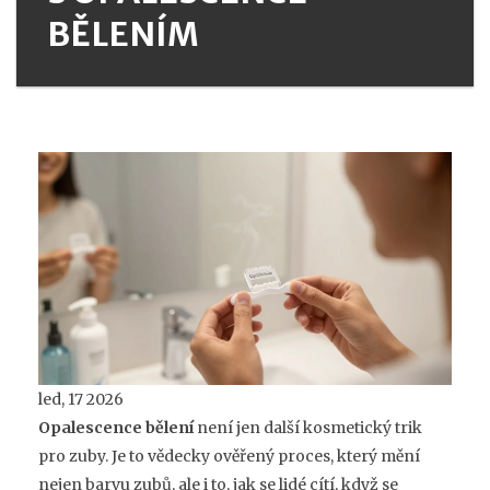
BĚLENÍM
led, 17 2026
Opalescence bělení
není jen další kosmetický trik
pro zuby. Je to vědecky ověřený proces, který mění
nejen barvu zubů, ale i to, jak se lidé cítí, když se