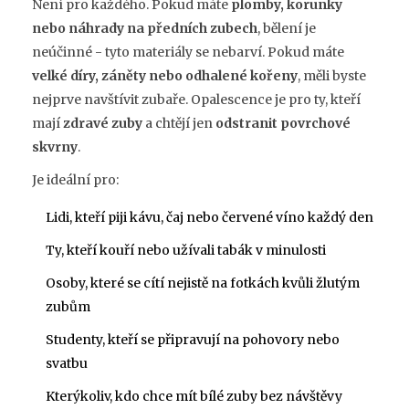
Není pro každého. Pokud máte
plomby, korunky
nebo náhrady na předních zubech
, bělení je
neúčinné - tyto materiály se nebarví. Pokud máte
velké díry, záněty nebo odhalené kořeny
, měli byste
nejprve navštívit zubaře. Opalescence je pro ty, kteří
mají
zdravé zuby
a chtějí jen
odstranit povrchové
skvrny
.
Je ideální pro:
Lidi, kteří piji kávu, čaj nebo červené víno každý den
Ty, kteří kouří nebo užívali tabák v minulosti
Osoby, které se cítí nejistě na fotkách kvůli žlutým
zubům
Studenty, kteří se připravují na pohovory nebo
svatbu
Kterýkoliv, kdo chce mít bílé zuby bez návštěvy