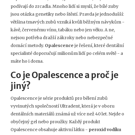
podívají do zrcadla. Mnoho lidí si myslí, že bílé zuby
jsou otázka genetiky nebo štěstí. Pravda je jednodušší:
většina tmavých zubů vzniká kvůli běžným návykům -
kávě, červenému vínu, tabáku nebo jen věku. A ne,
nejsou potřeba dražší zákroky nebo nebezpečné
domácí metody.
Opalescence
je řešení, které dentální
specialisté doporučují milionům lidí po celém světě - a
máte ho i doma.
Co je Opalescence a proč je
jiný?
Opalescence je série produktů pro bělení zubů
vyvinutých společností Ultradent, která je v oboru
dentálních materiálů známá už více než 40 let. Nejde o
obyčejný gel nebo proužky. Každý produkt
Opalescence obsahuje aktivní látku -
peroxid vodíku