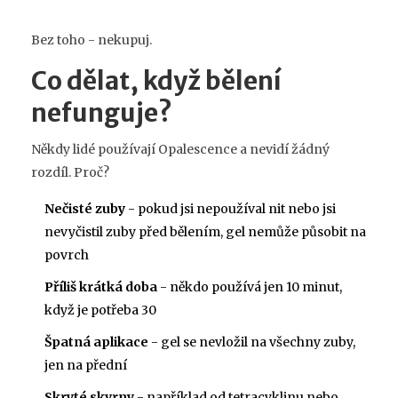
Bez toho - nekupuj.
Co dělat, když bělení
nefunguje?
Někdy lidé používají Opalescence a nevidí žádný
rozdíl. Proč?
Nečisté zuby
- pokud jsi nepoužíval nit nebo jsi
nevyčistil zuby před bělením, gel nemůže působit na
povrch
Příliš krátká doba
- někdo používá jen 10 minut,
když je potřeba 30
Špatná aplikace
- gel se nevložil na všechny zuby,
jen na přední
Skryté skvrny
- například od tetracyklinu nebo