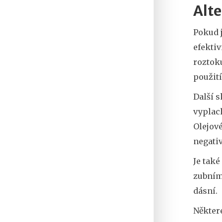
Alte
Pokud 
efektiv
roztoku
použití
Další s
vyplac
Olejov
negati
Je také
zubním
dásní.
Někter