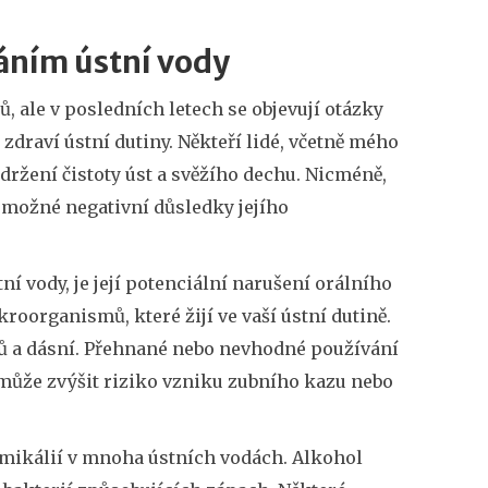
áním ústní vody
, ale v posledních letech se objevují otázky
 zdraví ústní dutiny. Někteří lidé, včetně mého
držení čistoty úst a svěžího dechu. Nicméně,
 možné negativní důsledky jejího
í vody, je její potenciální narušení orálního
organismů, které žijí ve vaší ústní dutině.
ubů a dásní. Přehnané nebo nevhodné používání
 může zvýšit riziko vzniku zubního kazu nebo
mikálií v mnoha ústních vodách. Alkohol