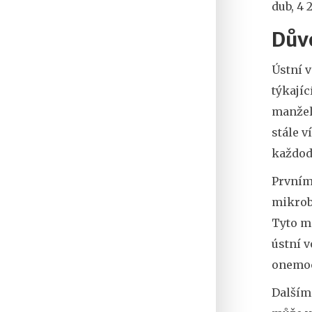
dub, 4 
Důvo
Ústní v
týkajíc
manžela
stále 
každod
Prvním 
mikrob
Tyto m
ústní v
onemoc
Dalším