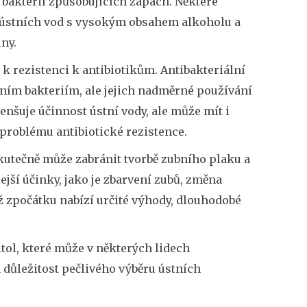
ě bakterií způsobujících zápach. Některé
 ústních vod s vysokým obsahem alkoholu a
ny.
k rezistenci k antibiotikům. Antibakteriální
enním bakteriím, ale jejich nadměrné používání
nšuje účinnost ústní vody, ale může mít i
 problému antibiotické rezistence.
skutečně může zabránit tvorbě zubního plaku a
ejší účinky, jako je zbarvení zubů, změna
ž zpočátku nabízí určité výhody, dlouhodobé
tol, které může v některých lidech
 důležitost pečlivého výběru ústních