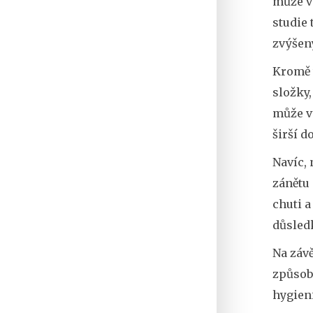
může vy
studie
zvýšen
Kromě 
složky,
může vy
širší d
Navíc, 
zánětu 
chuti 
důsled
Na záv
způsobo
hygieni