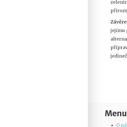
zelenin
přiroze
Závěr
jejímu
alterna
přípra
jedineč
Menu
O ná