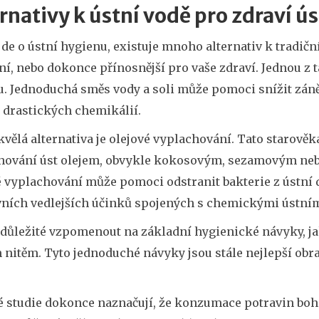
rnativy k ústní vodě pro zdraví ú
jde o ústní hygienu, existuje mnoho alternativ k tradič
ní, nebo dokonce přínosnější pro vaše zdraví. Jednou z 
. Jednoduchá směs vody a soli může pomoci snížit zánět 
 drastických chemikálií.
kvělá alternativa je olejové vyplachování. Tato starově
hování úst olejem, obvykle kokosovým, sezamovým nebo
é vyplachování může pomoci odstranit bakterie z ústní 
vních vedlejších účinků spojených s chemickými ústní
 důležité vzpomenout na základní hygienické návyky, ja
 nitěm. Tyto jednoduché návyky jsou stále nejlepší o
é studie dokonce naznačují, že konzumace potravin boha