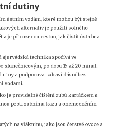
stní dutiny
ním ústním vodám, které mohou být stejně
takových alternativ je použití solného
a je přirozenou cestou, jak čistit ústa bez
ká ajurvédská technika spočívá ve
 slunečnicovým, po dobu 15 až 20 minut.
dutiny a podporovat zdraví dásní bez
mi vodami.
ko je pravidelné čištění zubů kartáčkem a
branou proti zubnímu kazu a onemocněním
tých na vlákninu, jako jsou čerstvé ovoce a