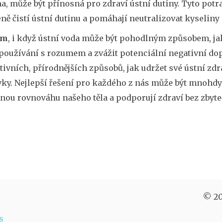
a, může být přínosná pro zdraví ústní dutiny. Tyto potr
ně čistí ústní dutinu a pomáhají neutralizovat kyselin
em
, i když ústní voda může být pohodlným způsobem, jak 
 používání s rozumem a zvážit potenciální negativní do
tivních, přírodnějších způsobů, jak udržet své ústní zdr
vky. Nejlepší řešení pro každého z nás může být mnohdy
nou rovnováhu našeho těla a podporují zdraví bez zbyte
© 20
s