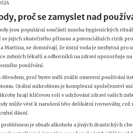
2024
dy, proč se zamyslet nad použív
ody jsou populární součástí mnoha hygienických rituálů
í se jejich skutečného přínosu a potenciálních rizik pro
 Martina, se domnívají, že ústní voda je nezbytná pro u
více zubních lékařů a odborníků na zdraví upozorňuje na
enního používání.
důvodem, proč byste měli zvážit omezení používání ústn
iomu. Orální mikrobiom je komplexní společenství mikro
ikroby hrají klíčovou roli v udržování zdraví vašich z
ody může vést k narušení této delikátní rovnováhy, což
nění dásní.
 problémem je obsah alkoholu a jiných drastických che