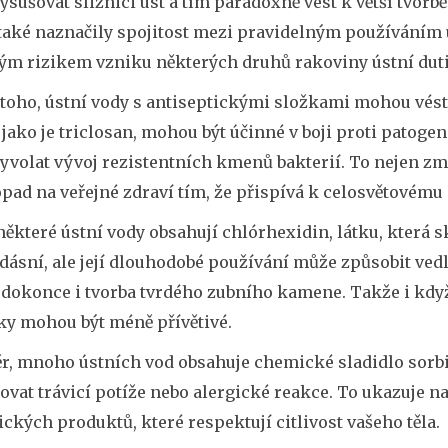
sušovat sliznici úst a tím paradoxně vést k větší tvorb
 také naznačily spojitost mezi pravidelným používáním
ým rizikem vzniku některých druhů rakoviny ústní duti
toho, ústní vody s antiseptickými složkami mohou vést 
 jako je triclosan, mohou být účinné v boji proti patog
volat vývoj rezistentních kmenů bakterií. To nejen zme
opad na veřejné zdraví tím, že přispívá k celosvětovému
některé ústní vody obsahují chlórhexidin, látku, která 
dásní, ale její dlouhodobé používání může způsobit vedl
a dokonce i tvorba tvrdého zubního kamene. Takže i kdy
ky mohou být méně přívětivé.
ěr, mnoho ústních vod obsahuje chemické sladidlo sorbi
vat trávicí potíže nebo alergické reakce. To ukazuje na
ckých produktů, které respektují citlivost vašeho těla.