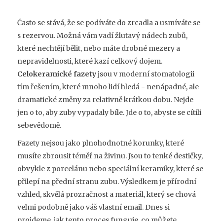
Často se stává, že se podíváte do zrcadla a usmíváte se
s rezervou. Možná vám vadí žlutavý nádech zubů,
které nechtějí bělit, nebo máte drobné mezery a
nepravidelnosti, které kazí celkový dojem.
Celokeramické fazety
jsou v moderní stomatologii
tím řešením, které mnoho lidí hledá - nenápadné, ale
dramatické změny za relativně krátkou dobu. Nejde
jen o to, aby zuby vypadaly bíle. Jde o to, abyste se cítili
sebevědomě.
Fazety nejsou jako plnohodnotné korunky, které
musíte zbrousit téměř na živinu. Jsou to tenké destičky,
obvykle z
porcelánu nebo speciální keramiky
, které se
přilepí na přední stranu zubu. Výsledkem je přírodní
vzhled, skvělá prozračnost a materiál, který se chová
velmi podobně jako váš vlastní email. Dnes si
projdeme, jak tento proces funguje, co můžete