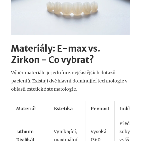
Materiály: E-max vs.
Zirkon - Co vybrat?
Výběr materiálu je jedním z nejčastějších dotazů
pacientů. Existují dvě hlavní dominující technologie v
oblasti
estetické stomatologie
.
Materiál
Estetika
Pevnost
Indikace
Přední
Lithium
Vynikající,
Vysoká
zuby,
Disilikát
maximální
(360
vyšší