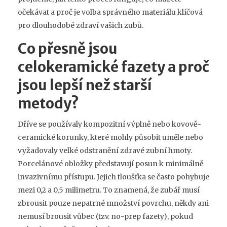
očekávat a proč je volba správného materiálu klíčová
pro dlouhodobé zdraví vašich zubů.
Co přesně jsou
celokeramické fazety a proč
jsou lepší než starší
metody?
Dříve se používaly kompozitní výplně nebo kovově-
ceramické korunky, které mohly působit uměle nebo
vyžadovaly velké odstranění zdravé zubní hmoty.
Porcelánové obložky
představují posun k minimálně
invazivnímu přístupu. Jejich tloušťka se často pohybuje
mezi 0,2 a 0,5 milimetru. To znamená, že zubář musí
zbrousit pouze nepatrné množství povrchu, někdy ani
nemusí brousit vůbec (tzv. no-prep fazety), pokud