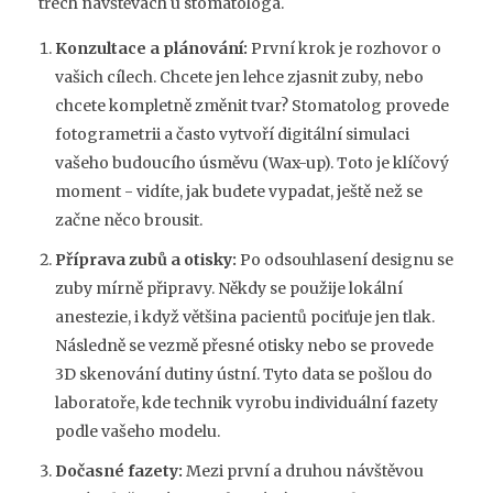
třech návštěvách u stomatologa.
Konzultace a plánování:
První krok je rozhovor o
vašich cílech. Chcete jen lehce zjasnit zuby, nebo
chcete kompletně změnit tvar? Stomatolog provede
fotogrametrii a často vytvoří digitální simulaci
vašeho budoucího úsměvu (Wax-up). Toto je klíčový
moment - vidíte, jak budete vypadat, ještě než se
začne něco brousit.
Příprava zubů a otisky:
Po odsouhlasení designu se
zuby mírně připravy. Někdy se použije lokální
anestezie, i když většina pacientů pociťuje jen tlak.
Následně se vezmě přesné otisky nebo se provede
3D skenování dutiny ústní. Tyto data se pošlou do
laboratoře, kde technik vyrobu individuální fazety
podle vašeho modelu.
Dočasné fazety:
Mezi první a druhou návštěvou