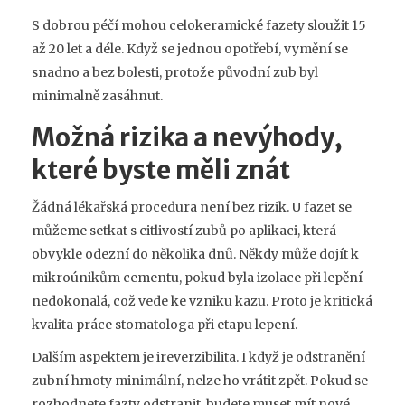
S dobrou péčí mohou celokeramické fazety sloužit 15
až 20 let a déle. Když se jednou opotřebí, vymění se
snadno a bez bolesti, protože původní zub byl
minimalně zasáhnut.
Možná rizika a nevýhody,
které byste měli znát
Žádná lékařská procedura není bez rizik. U fazet se
můžeme setkat s citlivostí zubů po aplikaci, která
obvykle odezní do několika dnů. Někdy může dojít k
mikroúnikům cementu, pokud byla izolace při lepění
nedokonalá, což vede ke vzniku kazu. Proto je kritická
kvalita práce stomatologa při etapu lepení.
Dalším aspektem je ireverzibilita. I když je odstranění
zubní hmoty minimální, nelze ho vrátit zpět. Pokud se
rozhodnete fazty odstranit, budete muset mít nové