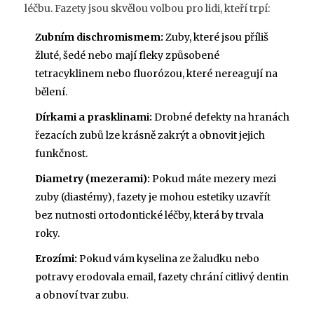
léčbu. Fazety jsou skvělou volbou pro lidi, kteří trpí:
Zubním dischromismem:
Zuby, které jsou příliš
žluté, šedé nebo mají fleky způsobené
tetracyklinem nebo fluorózou, které nereagují na
bělení.
Dírkami a prasklinami:
Drobné defekty na hranách
řezacích zubů lze krásně zakrýt a obnovit jejich
funkčnost.
Diametry (mezerami):
Pokud máte mezery mezi
zuby (diastémy), fazety je mohou estetiky uzavřít
bez nutnosti ortodontické léčby, která by trvala
roky.
Erozími:
Pokud vám kyselina ze žaludku nebo
potravy erodovala email, fazety chrání citlivý dentin
a obnoví tvar zubu.