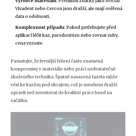
Výrobce materiálu:
Premium značky jako Ivoclar
Vivadent nebo Cercon jsou dražší, ale mají ověřená
data o odolnosti.
Komplexnost případu:
Pokud potřebujete před
aplikací léčit kaz, parodontózu nebo rovnat zuby,
cena vzroste.
Pamatujte, že levnější řešení často znamená
kompromisy v materiálu nebo práci nedostatečně
zkušeného technika. Špatně nasazená fazeta může
vést ke kazům pod okrajem, což je mnohem dražší
opravit než investovat do kvalitní práce hned na
začátku.