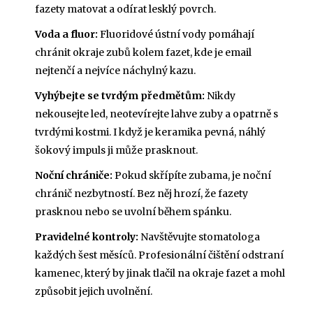
fazety matovat a odírat lesklý povrch.
Voda a fluor:
Fluoridové ústní vody pomáhají
chránit okraje zubů kolem fazet, kde je email
nejtenčí a nejvíce náchylný kazu.
Vyhýbejte se tvrdým předmětům:
Nikdy
nekousejte led, neotevírejte lahve zuby a opatrně s
tvrdými kostmi. I když je keramika pevná, náhlý
šokový impuls ji může prasknout.
Noční chrániče:
Pokud skřípíte zubama, je noční
chránič nezbytností. Bez něj hrozí, že fazety
prasknou nebo se uvolní během spánku.
Pravidelné kontroly:
Navštěvujte stomatologa
každých šest měsíců. Profesionální čištění odstraní
kamenec, který by jinak tlačil na okraje fazet a mohl
způsobit jejich uvolnění.