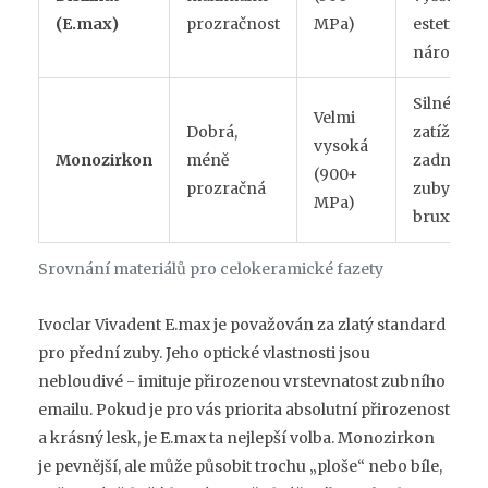
(E.max)
prozračnost
MPa)
estetické
nároky
Silné
Velmi
Dobrá,
zatížení,
vysoká
Monozirkon
méně
zadní
(900+
prozračná
zuby,
MPa)
bruxisté
Srovnání materiálů pro celokeramické fazety
Ivoclar Vivadent E.max
je považován za zlatý standard
pro přední zuby. Jeho optické vlastnosti jsou
nebloudivé - imituje přirozenou vrstevnatost zubního
emailu. Pokud je pro vás priorita absolutní přirozenost
a krásný lesk, je E.max ta nejlepší volba. Monozirkon
je pevnější, ale může působit trochu „ploše“ nebo bíle,