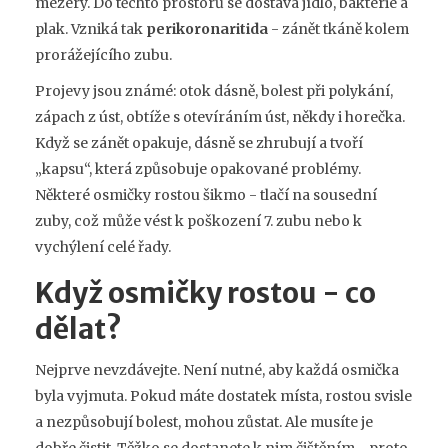
mezery. Do těchto prostorů se dostává jídlo, bakterie a
plak. Vzniká tak
perikoronaritida
- zánět tkáně kolem
prorážejícího zubu.
Projevy jsou známé: otok dásně, bolest při polykání,
zápach z úst, obtíže s otevíráním úst, někdy i horečka.
Když se zánět opakuje, dásně se zhrubují a tvoří
„kapsu“, která způsobuje opakované problémy.
Některé osmičky rostou šikmo - tlačí na sousední
zuby, což může vést k poškození 7. zubu nebo k
vychýlení celé řady.
Když osmičky rostou - co
dělat?
Nejprve nevzdávejte. Není nutné, aby každá osmička
byla vyjmuta. Pokud máte dostatek místa, rostou svisle
a nezpůsobují bolest, mohou zůstat. Ale musíte je