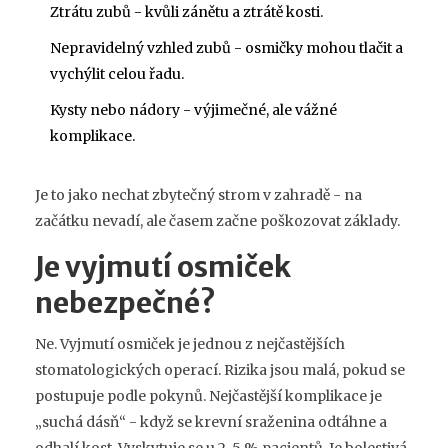
Ztrátu zubů - kvůli zánětu a ztrátě kosti.
Nepravidelný vzhled zubů - osmičky mohou tlačit a
vychýlit celou řadu.
Kysty nebo nádory - výjimečné, ale vážné
komplikace.
Je to jako nechat zbytečný strom v zahradě - na
začátku nevadí, ale časem začne poškozovat základy.
Je vyjmutí osmiček
nebezpečné?
Ne. Vyjmutí osmiček je jednou z nejčastějších
stomatologických operací. Rizika jsou malá, pokud se
postupuje podle pokynů. Nejčastější komplikace je
„suchá dásň“ - když se krevní sraženina odtáhne a
odhalí kost. Vyskytuje se u 2-5 % pacientů. Je bolestivá,