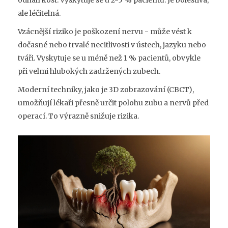
ale léčitelná.
Vzácnější riziko je poškození nervu - může vést k
dočasné nebo trvalé necitlivosti v ústech, jazyku nebo
tváři. Vyskytuje se u méně než 1 % pacientů, obvykle
při velmi hlubokých zadržených zubech.
Moderní techniky, jako je 3D zobrazování (CBCT),
umožňují lékaři přesně určit polohu zubu a nervů před
operací. To výrazně snižuje rizika.