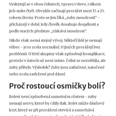
Vyskytují se v obou čelistech, vpravo i vlevo, celkem
jich máte čtyři. Obvykle začínají prorážet mezi 17. a 25.
rokem života. Proto se jim říká „zuby moudrosti“ -
přicházejí v době, kdy člověk dosahuje dospělosti a
podle starých představ „získává moudrost“.
Nikdo však nemá stejný vývoj. Někteří lidé je nemají
vůbec - je to zcela normální. U jiných prorážejí bez
problémů. U třetí skupiny však způsobují komplikace,
protože v ústech už není místo. Čelist se nezvětšila, ale
zuby přibyly. Výsledek? Zuby jsou zatlačené, natočené
nebo zcela zadržené pod dásní.
Proč rostoucí osmičky bolí?
Bolest není způsobená samotným růstem - zuby
nemají nervy, které by cítily tlak. Bolet může dásňový
kryt, který se při prorážení otevírá a zanechává