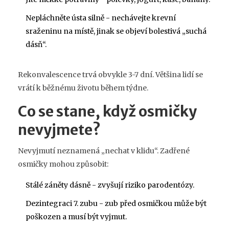
Nepláchněte ústa silně - nechávejte krevní
sraženinu na místě, jinak se objeví bolestivá „suchá
dásň“.
Rekonvalescence trvá obvykle 3-7 dní. Většina lidí se
vrátí k běžnému životu během týdne.
Co se stane, když osmičky
nevyjmete?
Nevyjmutí neznamená „nechat v klidu“. Zadřené
osmičky mohou způsobit:
Stálé záněty dásně - zvyšují riziko parodentózy.
Dezintegraci 7. zubu - zub před osmičkou může být
poškozen a musí být vyjmut.