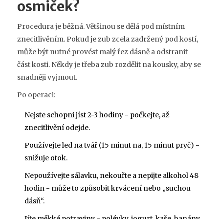
osmiček?
Procedura je běžná. Většinou se dělá pod místním
znecitlivěním. Pokud je zub zcela zadržený pod kostí,
může být nutné provést malý řez dásně a odstranit
část kosti. Někdy je třeba zub rozdělit na kousky, aby se
snadněji vyjmout.
Po operaci:
Nejste schopni jíst 2-3 hodiny - počkejte, až
znecitlivění odejde.
Používejte led na tvář (15 minut na, 15 minut pryč) -
snižuje otok.
Nepoužívejte sálavku, nekouřte a nepijte alkohol 48
hodin - může to způsobit krvácení nebo „suchou
dásň“.
Jíte měkké potraviny - polévky, jogurt, kaše, banány.