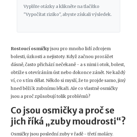
Vyplňte otázky a klikněte na tlačítko
"Vypočítat riziko", abyste získali výsledek.
Rostoucí osmičky
jsou pro mnoho lidí zdrojem
bolesti, úzkosti a nejistoty. Když začnou prorážet
dásně, často přichází nečekaně - a s nimi i otok, bolest,
obtíže s otevíráním úst nebo dokonce zánět. Ne každý
ví, co s tím dělat. Někdo si myslí, že to projde samo, jiný
hned běží k zubnímu lékaři. Ale co vlastně osmičky
jsou a proč způsobují tolik problémů?
Co jsou osmičky a proč se
jich říká „zuby moudrosti“?
Osmičky jsou poslední zuby v řadě - třetí moláry.