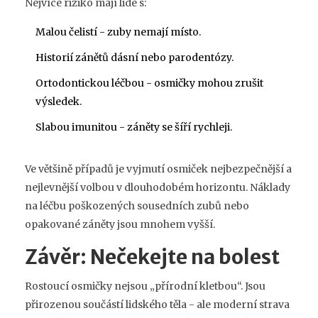
Nejvíce riziko mají lidé s:
Malou čelistí - zuby nemají místo.
Historií zánětů dásní nebo parodentózy.
Ortodontickou léčbou - osmičky mohou zrušit
výsledek.
Slabou imunitou - záněty se šíří rychleji.
Ve většině případů je vyjmutí osmiček nejbezpečnější a
nejlevnější volbou v dlouhodobém horizontu. Náklady
na léčbu poškozených sousedních zubů nebo
opakované záněty jsou mnohem vyšší.
Závěr: Nečekejte na bolest
Rostoucí osmičky nejsou „přírodní kletbou“. Jsou
přirozenou součástí lidského těla - ale moderní strava