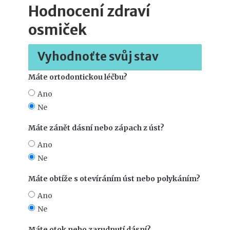
Hodnocení zdraví
osmiček
Vyhodnoťte svůj stav
Máte ortodontickou léčbu?
Ano
Ne
Máte zánět dásní nebo zápach z úst?
Ano
Ne
Máte obtíže s otevíráním úst nebo polykáním?
Ano
Ne
Máte otok nebo zarudnutí dásní?