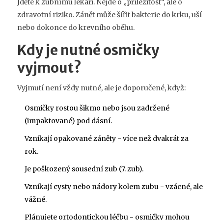
Jděte k zubnímu lékaři. Nejde o „příležitost“, ale o
zdravotní riziko. Zánět může šířit bakterie do krku, uší
nebo dokonce do krevního oběhu.
Kdy je nutné osmičky
vyjmout?
Vyjmutí není vždy nutné, ale je doporučené, když:
Osmičky rostou šikmo nebo jsou zadržené
(impaktované) pod dásní.
Vznikají opakované záněty - více než dvakrát za
rok.
Je poškozený sousední zub (7. zub).
Vznikají cysty nebo nádory kolem zubu - vzácné, ale
vážné.
Plánujete ortodontickou léčbu - osmičky mohou