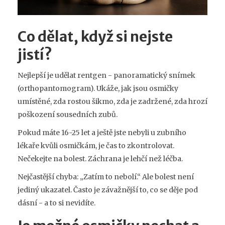
Co dělat, když si nejste
jistí?
Nejlepší je udělat rentgen - panoramatický snímek
(orthopantomogram). Ukáže, jak jsou osmičky
umístěné, zda rostou šikmo, zda je zadržené, zda hrozí
poškození sousedních zubů.
Pokud máte 16-25 let a ještě jste nebyli u zubního
lékaře kvůli osmičkám, je čas to zkontrolovat.
Nečekejte na bolest. Záchrana je lehčí než léčba.
Nejčastější chyba: „Zatím to nebolí.“ Ale bolest není
jediný ukazatel. Často je závažnější to, co se děje pod
dásní - a to si nevidíte.