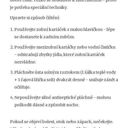
dobře čistit. Těžko se dostanete k nim čištěním - proto
je potřeba speciální techniky.
Upravte si způsob čištění:
Používejte zubní kartáček s malou hlavičkou - lépe
se dostanete k zadním zubům.
Používejte mezizubní kartáčky nebo vodní čističku
- odstraňují zbytky jídla, které zubní kartáček
nezvládne.
Pláchněte ústa solným roztokem (1 šálka teplé vody
+ 1 čajová lžička soli) dvakrát denně - snižuje zánět a
očišťuje.
Nepoužívejte silné antiseptické pláchně - mohou
poškodit dásně a způsobit sucho.
Pokud se objeví bolest, otok nebo zápach, nečekejte.