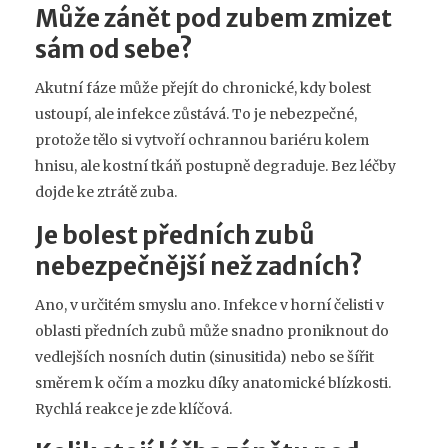
Může zánět pod zubem zmizet
sám od sebe?
Akutní fáze může přejít do chronické, kdy bolest
ustoupí, ale infekce zůstává. To je nebezpečné,
protože tělo si vytvoří ochrannou bariéru kolem
hnisu, ale kostní tkáň postupně degraduje. Bez léčby
dojde ke ztrátě zuba.
Je bolest předních zubů
nebezpečnější než zadních?
Ano, v určitém smyslu ano. Infekce v horní čelisti v
oblasti předních zubů může snadno proniknout do
vedlejších nosních dutin (sinusitida) nebo se šířit
směrem k očím a mozku díky anatomické blízkosti.
Rychlá reakce je zde klíčová.