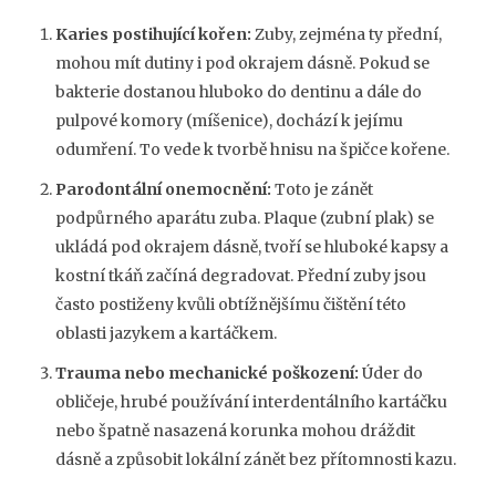
Karies postihující kořen:
Zuby, zejména ty přední,
mohou mít dutiny i pod okrajem dásně. Pokud se
bakterie dostanou hluboko do dentinu a dále do
pulpové komory (míšenice), dochází k jejímu
odumření. To vede k tvorbě hnisu na špičce kořene.
Parodontální onemocnění:
Toto je zánět
podpůrného aparátu zuba. Plaque (zubní plak) se
ukládá pod okrajem dásně, tvoří se hluboké kapsy a
kostní tkáň začíná degradovat. Přední zuby jsou
často postiženy kvůli obtížnějšímu čištění této
oblasti jazykem a kartáčkem.
Trauma nebo mechanické poškození:
Úder do
obličeje, hrubé používání interdentálního kartáčku
nebo špatně nasazená korunka mohou dráždit
dásně a způsobit lokální zánět bez přítomnosti kazu.