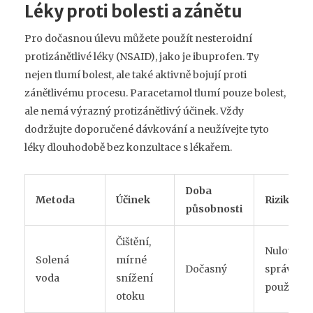
Léky proti bolesti a zánětu
Pro dočasnou úlevu můžete použít nesteroidní
protizánětlivé léky (NSAID), jako je ibuprofen. Ty
nejen tlumí bolest, ale také aktivně bojují proti
zánětlivému procesu. Paracetamol tlumí pouze bolest,
ale nemá výrazný protizánětlivý účinek. Vždy
dodržujte doporučené dávkování a neužívejte tyto
léky dlouhodobě bez konzultace s lékařem.
Doba
Metoda
Účinek
Rizika
působnosti
Čištění,
Nulová př
Solená
mírné
Dočasný
správné
voda
snížení
použití
otoku