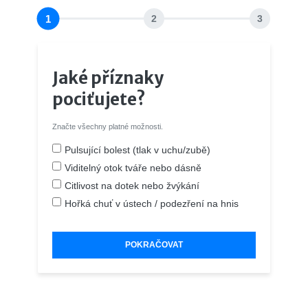
1
2
3
Jaké příznaky
pociťujete?
Značte všechny platné možnosti.
Pulsující bolest (tlak v uchu/zubě)
Viditelný otok tváře nebo dásně
Citlivost na dotek nebo žvýkání
Hořká chuť v ústech / podezření na hnis
POKRAČOVAT