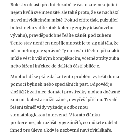
Bolest v oblasti předních zubů je často znepokojující
nejen kvůli své intenzitě, ale také proto, že se nachází
na velmi viditelném místě. Pokud cítíte tlak, pulzující
bolest nebo vidíte otok kolem gengivy (dásňového
vývahu), pravděpodobně řešíte
zánět pod zubem
.
Tento stav není jen nepříjemností; je to signál těla, že
něco nefunguje správně. Ignorování těchto příznaků
může vést k vážným komplikacím, včetně ztráty zuba
nebo šíření infekce do dalších částí obličeje.
Mnoho lidí se ptá, zda lze tento problém vyřešit doma
pomocí bylinek nebo speciálních past. Odpověď je
složitější: zatímco domácí prostředky mohou dočasně
zmírnit bolest a snížit zánět, nevyřeší příčinu. Trvalé
řešení téměř vždy vyžaduje odbornou
stomatologickou intervenci. V tomto článku
probereme, jak rozlišit typy zánětů, co můžete udělat
ihned pro úlevu a kdy je nezbytné navštívit lékaře.