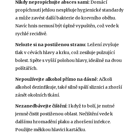
Nikdy nepropichujte absces sami:
Domácí
propíchnutí jehlou nesplňuje hygienické standardy
a může zavést další bakterie do krevního oběhu.
Navíc hnis nemusí být úplně vypuštěn, což vede k
rychlé recidivě.
Nelozte si na postiženou stranu:
Ležení zvyšuje
tlak v cévách hlavy a krku, což zesiluje pulzující
bolest. Spěte s vyšší polohou hlavy, ideálně na dvou
polštářích.
Nepoužívejte alkohol přímo na dásně:
Ačkoli
alkohol dezinfikuje, také silně spálí sliznici a zhorší
zánět okolních tkání.
Nezanedbávejte čištění:
I když to bolí, je nutné
jemně čistit postiženou oblast. Nečištění vede k
dalšímu hromadění plaku a zhoršení infekce.
Použijte měkkou hlavici kartáčku.