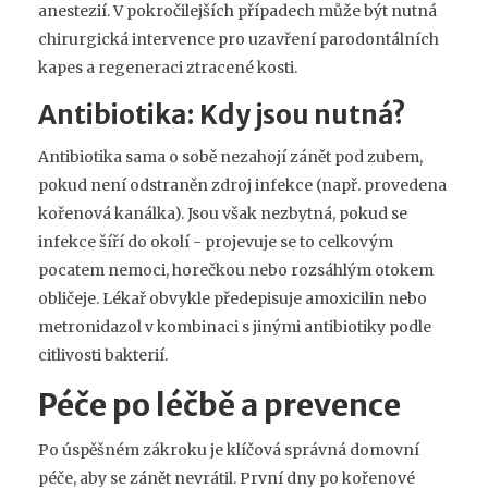
anestezií. V pokročilejších případech může být nutná
chirurgická intervence pro uzavření parodontálních
kapes a regeneraci ztracené kosti.
Antibiotika: Kdy jsou nutná?
Antibiotika sama o sobě nezahojí zánět pod zubem,
pokud není odstraněn zdroj infekce (např. provedena
kořenová kanálka). Jsou však nezbytná, pokud se
infekce šíří do okolí - projevuje se to celkovým
pocatem nemoci, horečkou nebo rozsáhlým otokem
obličeje. Lékař obvykle předepisuje amoxicilin nebo
metronidazol v kombinaci s jinými antibiotiky podle
citlivosti bakterií.
Péče po léčbě a prevence
Po úspěšném zákroku je klíčová správná domovní
péče, aby se zánět nevrátil. První dny po kořenové