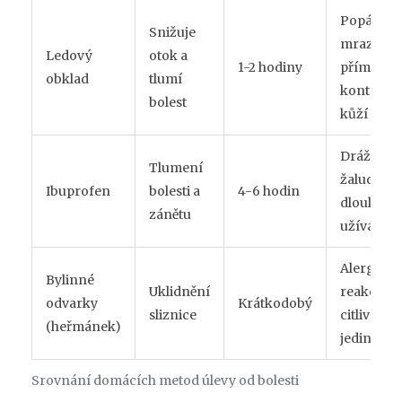
Popálení
Snižuje
mrazem p
Ledový
otok a
1-2 hodiny
přímém
obklad
tlumí
kontaktu 
bolest
kůží
Dráždění
Tlumení
žaludku p
Ibuprofen
bolesti a
4-6 hodin
dlouhod
zánětu
užívání
Alergické
Bylinné
Uklidnění
reakce u
odvarky
Krátkodobý
sliznice
citlivých
(heřmánek)
jedinců
Srovnání domácích metod úlevy od bolesti