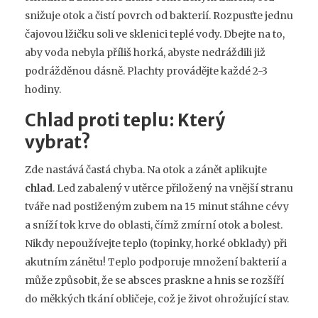
snižuje otok a čistí povrch od bakterií. Rozpusťte jednu
čajovou lžičku soli ve sklenici teplé vody. Dbejte na to,
aby voda nebyla příliš horká, abyste nedráždili již
podrážděnou dásně. Plachty provádějte každé 2-3
hodiny.
Chlad proti teplu: Který
vybrat?
Zde nastává častá chyba. Na otok a zánět aplikujte
chlad
. Led zabalený v utěrce přiložený na vnější stranu
tváře nad postiženým zubem na 15 minut stáhne cévy
a sníží tok krve do oblasti, čímž zmírní otok a bolest.
Nikdy nepoužívejte teplo (topinky, horké obklady) při
akutním zánětu! Teplo podporuje množení bakterií a
může způsobit, že se absces praskne a hnis se rozšíří
do měkkých tkání obličeje, což je život ohrožující stav.