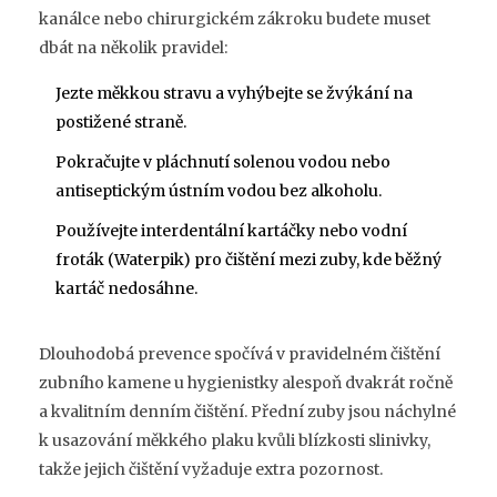
kanálce nebo chirurgickém zákroku budete muset
dbát na několik pravidel:
Jezte měkkou stravu a vyhýbejte se žvýkání na
postižené straně.
Pokračujte v pláchnutí solenou vodou nebo
antiseptickým ústním vodou bez alkoholu.
Používejte interdentální kartáčky nebo vodní
froták (Waterpik) pro čištění mezi zuby, kde běžný
kartáč nedosáhne.
Dlouhodobá prevence spočívá v pravidelném čištění
zubního kamene u hygienistky alespoň dvakrát ročně
a kvalitním denním čištění. Přední zuby jsou náchylné
k usazování měkkého plaku kvůli blízkosti slinivky,
takže jejich čištění vyžaduje extra pozornost.