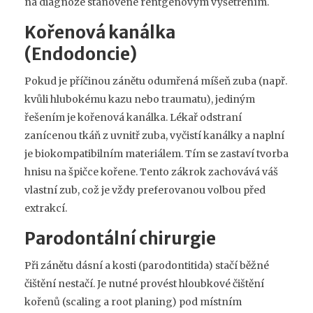
na diagnóze stanovené rentgenovým vyšetřením.
Kořenová kanálka
(Endodoncie)
Pokud je příčinou zánětu odumřená míšeň zuba (např.
kvůli hlubokému kazu nebo traumatu), jediným
řešením je
kořenová kanálka
. Lékař odstraní
zanícenou tkáň z uvnitř zuba, vyčistí kanálky a naplní
je biokompatibilním materiálem. Tím se zastaví tvorba
hnisu na špičce kořene. Tento zákrok zachovává váš
vlastní zub, což je vždy preferovanou volbou před
extrakcí.
Parodontální chirurgie
Při zánětu dásní a kosti (parodontitida) stačí běžné
čištění nestačí. Je nutné provést hloubkové čištění
kořenů (scaling a root planing) pod místním