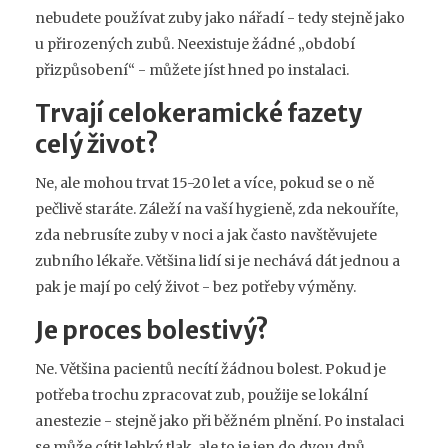
nebudete používat zuby jako nářadí - tedy stejně jako
u přirozených zubů. Neexistuje žádné „období
přizpůsobení“ - můžete jíst hned po instalaci.
Trvají celokeramické fazety
celý život?
Ne, ale mohou trvat 15-20 let a více, pokud se o ně
pečlivě staráte. Záleží na vaší hygieně, zda nekouříte,
zda nebrusíte zuby v noci a jak často navštěvujete
zubního lékaře. Většina lidí si je nechává dát jednou a
pak je mají po celý život - bez potřeby výměny.
Je proces bolestivý?
Ne. Většina pacientů necítí žádnou bolest. Pokud je
potřeba trochu zpracovat zub, použije se lokální
anestezie - stejně jako při běžném plnění. Po instalaci
se může cítit lehký tlak, ale to je jen do dvou dnů.