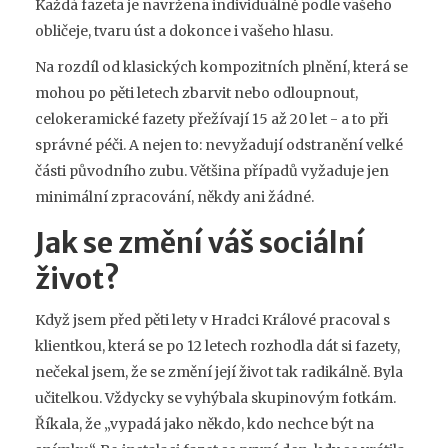
Každá fazeta je navržena individuálně podle vašeho
obličeje, tvaru úst a dokonce i vašeho hlasu.
Na rozdíl od klasických kompozitních plnění, která se
mohou po pěti letech zbarvit nebo odloupnout,
celokeramické fazety přežívají 15 až 20 let - a to při
správné péči. A nejen to: nevyžadují odstranění velké
části původního zubu. Většina případů vyžaduje jen
minimální zpracování, někdy ani žádné.
Jak se změní váš sociální
život?
Když jsem před pěti lety v Hradci Králové pracoval s
klientkou, která se po 12 letech rozhodla dát si fazety,
nečekal jsem, že se změní její život tak radikálně. Byla
učitelkou. Vždycky se vyhýbala skupinovým fotkám.
Říkala, že „vypadá jako někdo, kdo nechce být na