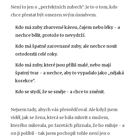
Není to jen o „perfektních zubech“. Je to o tom, kdo
chce přestat být omezen svým úsměvem.
Kdo má zuby zbarvené kávou, čajem nebo léky - a
nechce bělit, protože to nevydrží.
Kdo má špatně zarovnané zuby, ale nechce nosit
ortodontii celé roky.
Kdo má zuby, které jsou příliš malé, nebo mají
špatný tvar - a nechce, aby to vypadalo jako „nějaká
korekce“.
Kdo se stydí, že se směje - a chce to změnit.
Nejsem tady, abych vás přesvědčoval. Ale když jsem
viděl, jak se žena, která se bála mluvit s mužem,
kterého milovala, po fazetách přiznala, že ho miluje - a
on ji políbil - tak jsem pochopil: tohle není jen o