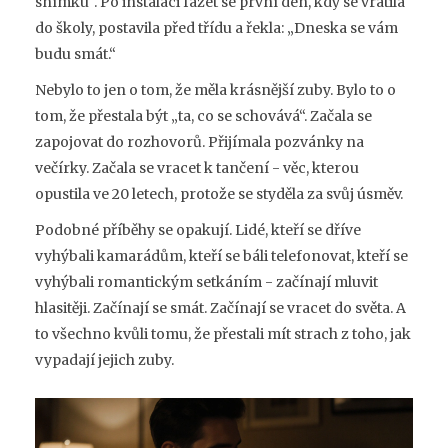
snímku“. Po instalaci fazet se první den, kdy se vrátila
do školy, postavila před třídu a řekla: „Dneska se vám
budu smát.“
Nebylo to jen o tom, že měla krásnější zuby. Bylo to o
tom, že přestala být „ta, co se schovává“. Začala se
zapojovat do rozhovorů. Přijímala pozvánky na
večírky. Začala se vracet k tančení - věc, kterou
opustila ve 20 letech, protože se styděla za svůj úsměv.
Podobné příběhy se opakují. Lidé, kteří se dříve
vyhýbali kamarádům, kteří se báli telefonovat, kteří se
vyhýbali romantickým setkáním - začínají mluvit
hlasitěji. Začínají se smát. Začínají se vracet do světa. A
to všechno kvůli tomu, že přestali mít strach z toho, jak
vypadají jejich zuby.