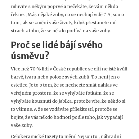
mluvíte s někým poprvé a nečekáte, že vám někdo
řekne: „Máš nějaké zuby, co se nechají vidět.“ A jsou o
tom, jak se změní vaše životy, když přestanete mít
strach z toho, že se někdo podívá na vaše zuby.
Proč se lidé bájí svého
úsměvu?
Více než 70 % lidí v České republice se cítí nejistě kvůli
barvě, tvaru nebo poloze svých zubů. To není jen o
estetice. Je to o tom, že se nechcete smát nahlas ve
veřejném prostoru. že se vyhýbáte fotkám. že se
vyhýbáte kousnutí do jablka, protože víte, že někdo si
to všimne. A že se vzdáváte příležitostí, protože se
bojíte, že vás někdo hodnotí podle toho, jak vypadají
vaše zuby.
Celokeramické fazety to mění. Nejsou to „náhradní