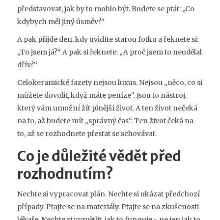
představovat, jak by to mohlo být. Budete se ptát: „Co
kdybych měl jiný úsměv?“
A pak přijde den, kdy uvidíte starou fotku a řeknete si:
„To jsem já?“ A pak si řeknete: „A proč jsem to neudělal
dřív?“
Celokeramické fazety nejsou luxus. Nejsou „něco, co si
můžete dovolit, když máte peníze“. Jsou to nástroj,
který vám umožní žít plnější život. A ten život nečeká
na to, až budete mít „správný čas“. Ten život čeká na
to, až se rozhodnete přestat se schovávat.
Co je důležité vědět před
rozhodnutím?
Nechte si vypracovat plán. Nechte si ukázat předchozí
případy. Ptajte se na materiály. Ptajte se na zkušenosti
lékaře. Nechte si vysvětlit, jak to funguje - ne jen jak to