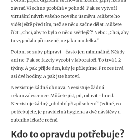
Potom přijde digitální skenování. Žádné gipsy, žádná
závrať. Všechno probíhá v pohodě. Pak se vytvoří
virtuální návrh vašeho nového úsměvu. Můžete ho
vidět ještě před tím, než se něco začne dělat. Můžete
říct: „Chci, aby to bylo o něco světlejší.“ Nebo: „Chci, aby
to vypadalo přirozeně, ne jako modelka.“
Potom se zuby připraví - často jen minimálně. Někdy
ani ne. Pak se fazety vyrobí v laboratoři. To trvá 1-2
týdny. A pak přijde den, kdy je přilepíme. Proces trvá
asi dvě hodiny. A pak jste hotoví.
Neexistuje žádná obnova. Neexistuje žádná
rekonvalescence. Můžete jíst, pít, mluvit - hned.
Neexistuje žádný „období přizpůsobení“. Jediné, co
potřebujete, je pravidelná hygiena a dvě návštěvy u
zubního lékaře ročně.
Kdo to opravdu potřebuje?