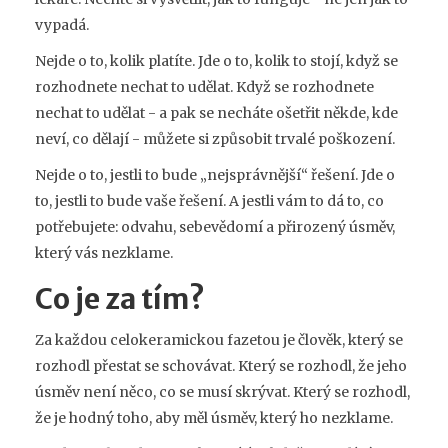
vypadá.
Nejde o to, kolik platíte. Jde o to, kolik to stojí, když se
rozhodnete nechat to udělat. Když se rozhodnete
nechat to udělat - a pak se necháte ošetřit někde, kde
neví, co dělají - můžete si způsobit trvalé poškození.
Nejde o to, jestli to bude „nejsprávnější“ řešení. Jde o
to, jestli to bude vaše řešení. A jestli vám to dá to, co
potřebujete: odvahu, sebevědomí a přirozený úsměv,
který vás nezklame.
Co je za tím?
Za každou celokeramickou fazetou je člověk, který se
rozhodl přestat se schovávat. Který se rozhodl, že jeho
úsměv není něco, co se musí skrývat. Který se rozhodl,
že je hodný toho, aby měl úsměv, který ho nezklame.