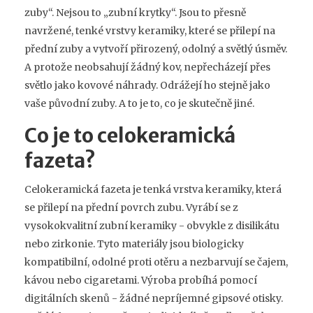
zuby“. Nejsou to „zubní krytky“. Jsou to přesně
navržené, tenké vrstvy keramiky, které se přilepí na
přední zuby a vytvoří přirozený, odolný a světlý úsměv.
A protože neobsahují žádný kov, nepřecházejí přes
světlo jako kovové náhrady. Odrážejí ho stejně jako
vaše původní zuby. A to je to, co je skutečně jiné.
Co je to celokeramická
fazeta?
Celokeramická fazeta je tenká vrstva keramiky, která
se přilepí na přední povrch zubu. Vyrábí se z
vysokokvalitní zubní keramiky - obvykle z disilikátu
nebo zirkonie. Tyto materiály jsou biologicky
kompatibilní, odolné proti otěru a nezbarvují se čajem,
kávou nebo cigaretami. Výroba probíhá pomocí
digitálních skenů - žádné nepríjemné gipsové otisky.