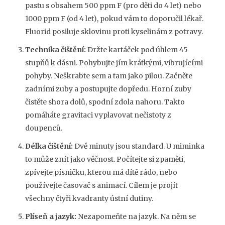
pastu s obsahem 500 ppm F (pro děti do 4 let) nebo
1000 ppm F (od 4 let), pokud vám to doporučil lékař.
Fluorid posiluje sklovinu proti kyselinám z potravy.
Technika čištění:
Držte kartáček pod úhlem 45
stupňů k dásni. Pohybujte jím krátkými, vibrujícími
pohyby. Neškrabte sem a tam jako pilou. Začněte
zadními zuby a postupujte dopředu. Horní zuby
čistěte shora dolů, spodní zdola nahoru. Takto
pomáháte gravitaci vyplavovat nečistoty z
doupenců.
Délka čištění:
Dvě minuty jsou standard. U miminka
to může znít jako věčnost. Počítejte si zpaměti,
zpívejte písničku, kterou má dítě rádo, nebo
používejte časovač s animací. Cílem je projít
všechny čtyři kvadranty ústní dutiny.
Plíseň a jazyk:
Nezapomeňte na jazyk. Na něm se