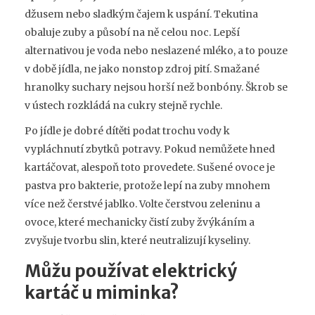
džusem nebo sladkým čajem k uspání. Tekutina
obaluje zuby a působí na ně celou noc. Lepší
alternativou je voda nebo neslazené mléko, a to pouze
v době jídla, ne jako nonstop zdroj pití. Smažané
hranolky suchary nejsou horší než bonbóny. Škrob se
v ústech rozkládá na cukry stejně rychle.
Po jídle je dobré dítěti podat trochu vody k
vypláchnutí zbytků potravy. Pokud nemůžete hned
kartáčovat, alespoň toto provedete. Sušené ovoce je
pastva pro bakterie, protože lepí na zuby mnohem
více než čerstvé jablko. Volte čerstvou zeleninu a
ovoce, které mechanicky čistí zuby žvýkáním a
zvyšuje tvorbu slin, které neutralizují kyseliny.
Můžu používat elektrický
kartáč u miminka?