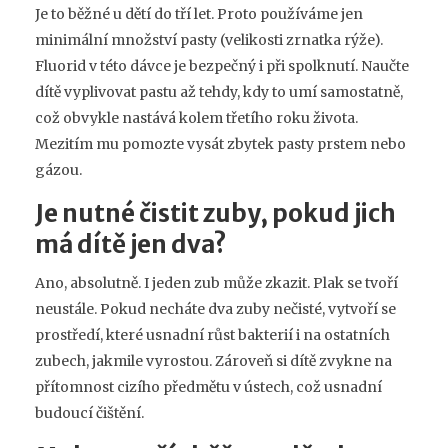
Je to běžné u dětí do tří let. Proto používáme jen
minimální množství pasty (velikosti zrnatka rýže).
Fluorid v této dávce je bezpečný i při spolknutí. Naučte
dítě vyplivovat pastu až tehdy, kdy to umí samostatně,
což obvykle nastává kolem třetího roku života.
Mezitím mu pomozte vysát zbytek pasty prstem nebo
gázou.
Je nutné čistit zuby, pokud jich
má dítě jen dva?
Ano, absolutně. I jeden zub může zkazit. Plak se tvoří
neustále. Pokud necháte dva zuby nečisté, vytvoří se
prostředí, které usnadní růst bakterií i na ostatních
zubech, jakmile vyrostou. Zároveň si dítě zvykne na
přítomnost cizího předmětu v ústech, což usnadní
budoucí čištění.