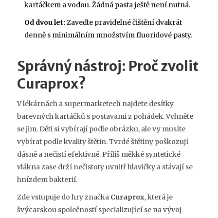
kartáčkem a vodou. Žádná pasta ještě není nutná.
Od dvou let:
Zaveďte pravidelné čištění dvakrát
denně s minimálním množstvím fluoridové pasty.
Správný nástroj: Proč zvolit
Curaprox?
V lékárnách a supermarketech najdete desítky
barevných kartáčků s postavami z pohádek. Vyhněte
se jim. Děti si vybírají podle obrázku, ale vy musíte
vybírat podle kvality štětin. Tvrdé štětiny poškozují
dásně a nečistí efektivně. Příliš měkké syntetické
vlákna zase drží nečistoty uvnitř hlavičky a stávají se
hnízdem bakterií.
Zde vstupuje do hry značka
Curaprox
, která je
švýcarskou společností specializující se na vývoj