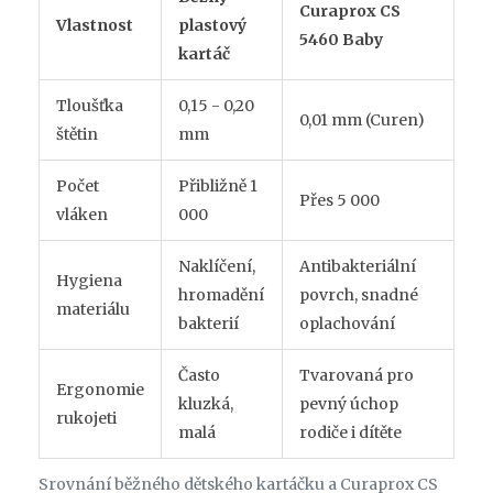
Curaprox CS
Vlastnost
plastový
5460 Baby
kartáč
Tloušťka
0,15 - 0,20
0,01 mm (Curen)
štětin
mm
Počet
Přibližně 1
Přes 5 000
vláken
000
Naklíčení,
Antibakteriální
Hygiena
hromadění
povrch, snadné
materiálu
bakterií
oplachování
Často
Tvarovaná pro
Ergonomie
kluzká,
pevný úchop
rukojeti
malá
rodiče i dítěte
Srovnání běžného dětského kartáčku a Curaprox CS