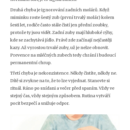
Druhá chyba je ignorování zadních molárů. Když
miminku roste šestý zub (první trvalý molár) kolem
šesti let, rodiče často stále čistí jen přední zoubky,
protože ty jsou vidět. Zadní zuby mají hluboké rýhy,
kde se zachytává jídlo. Právě zde začínají nejčastěji
kazy. Až vyrostou trvalé zuby, už je nelze obnovit.
Prevence na mléčných zubech tedy chrání i budoucí
permanentní chrup.
Třetí chyba je nekonzistence. Někdy čistíte, někdy ne.
Dítě si zvykne na to, že to lze vyjednat. Stanovte si
rituál. Ráno po snídani a večer před spaním. Vždy ve
stejný čas, vždy stejným způsobem. Rutina vytváří
pocit bezpečí a snižuje odpor.