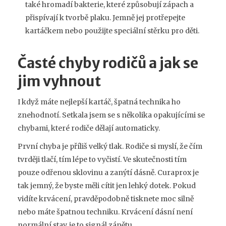
také hromadí bakterie, které způsobují zápach a
přispívají k tvorbě plaku. Jemně jej protřepejte
kartáčkem nebo použijte speciální stěrku pro děti.
Časté chyby rodičů a jak se
jim vyhnout
I když máte nejlepší kartáč, špatná technika ho
znehodnotí. Setkala jsem se s několika opakujícími se
chybami, které rodiče dělají automaticky.
První chyba je příliš velký tlak. Rodiče si myslí, že čím
tvrději tlačí, tím lépe to vyčistí. Ve skutečnosti tím
pouze odřenou sklovinu a zanýtí dásně. Curaprox je
tak jemný, že byste měli cítit jen lehký dotek. Pokud
vidíte krvácení, pravděpodobně tisknete moc silně
nebo máte špatnou techniku. Krvácení dásní není
normální stav, je to signál zánětu.