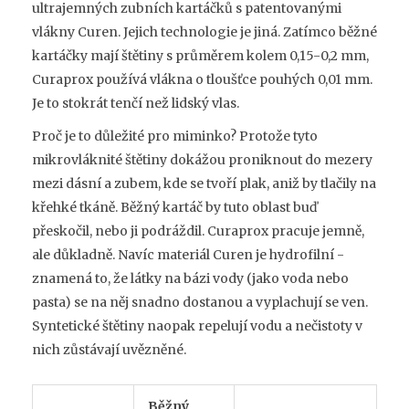
ultrajemných zubních kartáčků s patentovanými
vlákny Curen
. Jejich technologie je jiná. Zatímco běžné
kartáčky mají štětiny s průměrem kolem 0,15-0,2 mm,
Curaprox používá vlákna o tloušťce pouhých 0,01 mm.
Je to stokrát tenčí než lidský vlas.
Proč je to důležité pro miminko? Protože tyto
mikrovláknité štětiny dokážou proniknout do mezery
mezi dásní a zubem, kde se tvoří plak, aniž by tlačily na
křehké tkáně. Běžný kartáč by tuto oblast buď
přeskočil, nebo ji podráždil. Curaprox pracuje jemně,
ale důkladně. Navíc materiál Curen je hydrofilní -
znamená to, že látky na bázi vody (jako voda nebo
pasta) se na něj snadno dostanou a vyplachují se ven.
Syntetické štětiny naopak repelují vodu a nečistoty v
nich zůstávají uvězněné.
Běžný