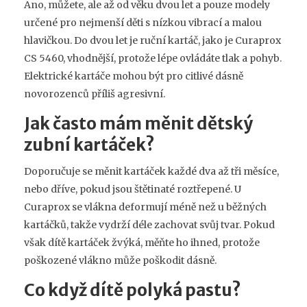
Ano, můžete, ale až od věku dvou let a pouze modely
určené pro nejmenší děti s nízkou vibrací a malou
hlavičkou. Do dvou let je ruční kartáč, jako je Curaprox
CS 5460, vhodnější, protože lépe ovládáte tlak a pohyb.
Elektrické kartáče mohou být pro citlivé dásně
novorozenců příliš agresivní.
Jak často mám měnit dětský
zubní kartáček?
Doporučuje se měnit kartáček každé dva až tři měsíce,
nebo dříve, pokud jsou štětinaté roztřepené. U
Curaprox se vlákna deformují méně než u běžných
kartáčků, takže vydrží déle zachovat svůj tvar. Pokud
však dítě kartáček žvýká, měňte ho ihned, protože
poškozené vlákno může poškodit dásně.
Co když dítě polyká pastu?