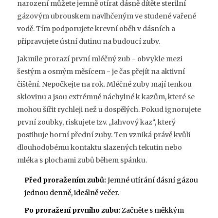
narození můžete jemně otírat dásně dítěte sterilní
gázovým ubrouskem navlhčeným ve studené vařené
vodě. Tím podporujete krevní oběh v dásních a
připravujete ústní dutinu na budoucí zuby.
Jakmile prorazí první mléčný zub - obvykle mezi
šestým a osmým měsícem - je čas přejít na aktivní
čištění. Nepočkejte na rok. Mléčné zuby mají tenkou
sklovinu a jsou extrémně náchylné k kazům, které se
mohou šířit rychleji než u dospělých. Pokud ignorujete
první zoubky, riskujete tzv. „lahvový kaz“, který
postihuje horní přední zuby. Ten vzniká právě kvůli
dlouhodobému kontaktu slazených tekutin nebo
mléka s plochami zubů během spánku.
Před proražením zubů:
Jemné utírání dásní gázou
jednou denně, ideálně večer.
Po proražení prvního zubu:
Začněte s měkkým