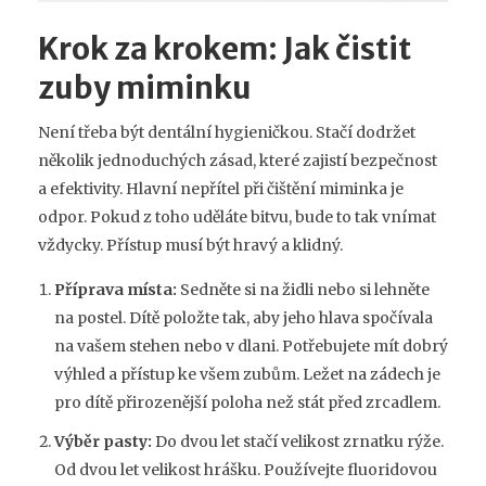
Krok za krokem: Jak čistit
zuby miminku
Není třeba být dentální hygieničkou. Stačí dodržet
několik jednoduchých zásad, které zajistí bezpečnost
a efektivity. Hlavní nepřítel při čištění miminka je
odpor. Pokud z toho uděláte bitvu, bude to tak vnímat
vždycky. Přístup musí být hravý a klidný.
Příprava místa:
Sedněte si na židli nebo si lehněte
na postel. Dítě položte tak, aby jeho hlava spočívala
na vašem stehen nebo v dlani. Potřebujete mít dobrý
výhled a přístup ke všem zubům. Ležet na zádech je
pro dítě přirozenější poloha než stát před zrcadlem.
Výběr pasty:
Do dvou let stačí velikost zrnatku rýže.
Od dvou let velikost hrášku. Používejte fluoridovou