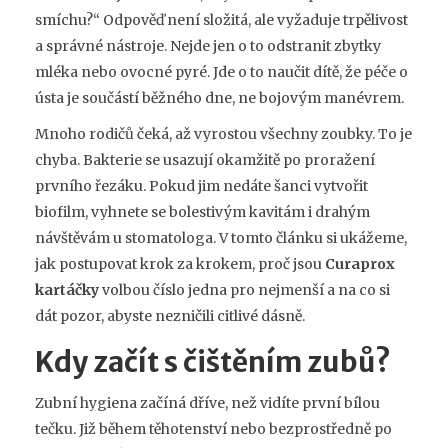
smíchu?“ Odpověď není složitá, ale vyžaduje trpělivost
a správné nástroje. Nejde jen o to odstranit zbytky
mléka nebo ovocné pyré. Jde o to naučit dítě, že péče o
ústa je součástí běžného dne, ne bojovým manévrem.
Mnoho rodičů čeká, až vyrostou všechny zoubky. To je
chyba. Bakterie se usazují okamžitě po proražení
prvního řezáku. Pokud jim nedáte šanci vytvořit
biofilm, vyhnete se bolestivým kavitám i drahým
návštěvám u stomatologa. V tomto článku si ukážeme,
jak postupovat krok za krokem, proč jsou
Curaprox
kartáčky
volbou číslo jedna pro nejmenší a na co si
dát pozor, abyste nezničili citlivé dásně.
Kdy začít s čištěním zubů?
Zubní hygiena začíná dříve, než vidíte první bílou
tečku. Již během těhotenství nebo bezprostředně po