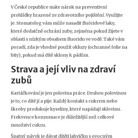
V České republice máte nárok na preventivní
prohlídky hrazené ze zdravotního pojištění. Využijte
je. Stomatolog vám může nasadit fluóridové laky,
které dodatčně ochrání zuby, zejména pokud žijete v
oblasti s nízkým obsahem fluoridu ve vodě. Také vám
poradí, zda je vhodné použít okluzy (ochranné folie na
bity), pokud má dítě sklony k pádům.
Strava a její vliv na zdraví
zubů
Kartáčkování je jen polovina práce. Druhou polovinou
je to, co dítě jí a pije. Každý kontakt s cukrem nebo
škroby produkuje kyseliny, které napádají sklovinu.
Frekvence konzumace je důležitější než celkové
množství cukru.
Špatný návyk je dávat dítěti lahvičku s ovocným