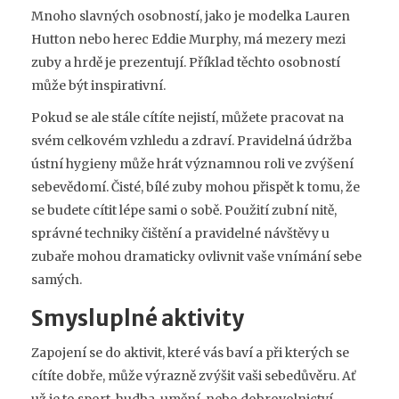
Mnoho slavných osobností, jako je modelka Lauren
Hutton nebo herec Eddie Murphy, má mezery mezi
zuby a hrdě je prezentují. Příklad těchto osobností
může být inspirativní.
Pokud se ale stále cítíte nejistí, můžete pracovat na
svém celkovém vzhledu a zdraví. Pravidelná údržba
ústní hygieny může hrát významnou roli ve zvýšení
sebevědomí. Čisté, bílé zuby mohou přispět k tomu, že
se budete cítit lépe sami o sobě. Použití zubní nitě,
správné techniky čištění a pravidelné návštěvy u
zubaře mohou dramaticky ovlivnit vaše vnímání sebe
samých.
Smysluplné aktivity
Zapojení se do aktivit, které vás baví a při kterých se
cítíte dobře, může výrazně zvýšit vaši sebedůvěru. Ať
už je to sport, hudba, umění, nebo dobrovolnictví,