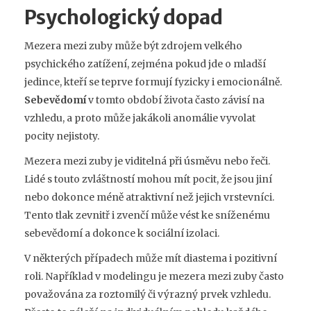
Psychologický dopad
Mezera mezi zuby může být zdrojem velkého
psychického zatížení, zejména pokud jde o mladší
jedince, kteří se teprve formují fyzicky i emocionálně.
Sebevědomí
v tomto období života často závisí na
vzhledu, a proto může jakákoli anomálie vyvolat
pocity nejistoty.
Mezera mezi zuby je viditelná při úsměvu nebo řeči.
Lidé s touto zvláštností mohou mít pocit, že jsou jiní
nebo dokonce méně atraktivní než jejich vrstevníci.
Tento tlak zevnitř i zvenčí může vést ke sníženému
sebevědomí a dokonce k sociální izolaci.
V některých případech může mít diastema i pozitivní
roli. Například v modelingu je mezera mezi zuby často
považována za roztomilý či výrazný prvek vzhledu.