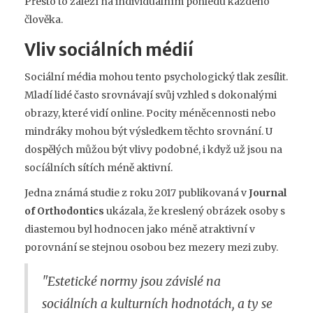
Přesto to záleží na individuálním pohledu každého
člověka.
Vliv sociálních médií
Sociální média mohou tento psychologický tlak zesílit.
Mladí lidé často srovnávají svůj vzhled s dokonalými
obrazy, které vidí online. Pocity méněcennosti nebo
mindráky mohou být výsledkem těchto srovnání. U
dospělých můžou být vlivy podobné, i když už jsou na
socíálních sítích méně aktivní.
Jedna známá studie z roku 2017 publikovaná v
Journal
of Orthodontics
ukázala, že kreslený obrázek osoby s
diastemou byl hodnocen jako méně atraktivní v
porovnání se stejnou osobou bez mezery mezi zuby.
"Estetické normy jsou závislé na
sociálních a kulturních hodnotách, a ty se