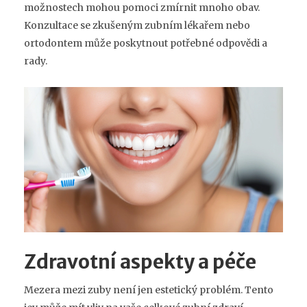
možnostech mohou pomoci zmírnit mnoho obav.
Konzultace se zkušeným zubním lékařem nebo
ortodontem může poskytnout potřebné odpovědi a
rady.
Zdravotní aspekty a péče
Mezera mezi zuby není jen estetický problém. Tento