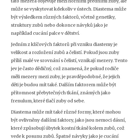
tato mezera objevuje mezi horními předními zuby, ale
může se vyskytovat kdekoliv v ústech. Diastema může
být výsledkem různých faktorů, včetně genetiky,
struktury zubů nebo dokonce návyků jako je
například cucání palce v dětství.
Jedním z klíčových faktorů při vzniku diastemy je
velikost a rozložení zubů a čelistí. Pokud jsou zuby
příliš malé ve srovnání s čelistí, vznikají mezery. Tento
jev je často dědičný, což znamená, že pokud rodiče
měli mezery mezi zuby, je pravděpodobné, že jejich
děti je budou mít také. Dalším faktorem může být
přítomnost přebytečných tkání, známých jako
frenulum, které tlačí zuby od sebe.
Diastema může mít také různé formy, které mohou
být ovlivněny dalšími faktory, jako jsou nemoci dásní,
které způsobují úbytek kostní tkáně kolem zubů, což
vede k posunu zubů. Špatné návyky jako je cucání