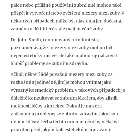
palce nebo přílišné používání zubní nitě mohou také
přispět k vytvoření nebo zvětšení mezery mezi zuby. V
některých případech může být diastema jen dočasná,
zejména u dětí, které stále mají mléčné zuby.
Dr. John Smith, renomovaný ortodontista,
poznamenává, že "mezery mezi zuby mohou být
nejen esteticky rušivé, ale také mohou signalizovat
hlubší problémy se zubním zdravím."
Ačkoli někteří lidé považují mezery mezi zuby za
rozkošné a jedinečné, jiní je mohou vnímat jako
výrazný kosmetický problém. V takových případech je
důležité konzultovat se zubním lékařem, aby zjistili
možnosti léčby a korekce. Pokud je mezera
způsobena problémy se zubním zdravím, jako jsou
nemoci dásní, léčba těchto onemocnění by měla být
prioritou před jakýmikoli estetickými úpravami.