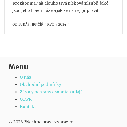
prozkoumá, jak dlouho trvá pískování zubů, jaké
jsou jeho hlavní fáze a jak se na něj připravit.
Naleznete zde užitečné tipy pro péči o zuby po
OD
LUKÁŠ HRNČÍŘ
KVĚ, 5 2024
tomto zákroku a odpovědi na časté otázky, které
mohou pacienti mít.
Menu
O nás
Obchodní podmínky
Zásady ochrany osobních údajů
GDPR
Kontakt
© 2026. Všechna práva vyhrazena.