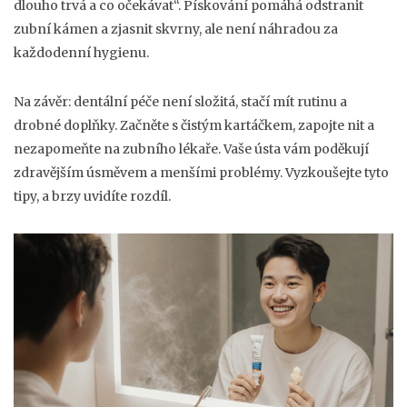
dlouho trvá a co očekávat“. Pískování pomáhá odstranit
zubní kámen a zjasnit skvrny, ale není náhradou za
každodenní hygienu.
Na závěr: dentální péče není složitá, stačí mít rutinu a
drobné doplňky. Začněte s čistým kartáčkem, zapojte nit a
nezapomeňte na zubního lékaře. Vaše ústa vám poděkují
zdravějším úsměvem a menšími problémy. Vyzkoušejte tyto
tipy, a brzy uvidíte rozdíl.