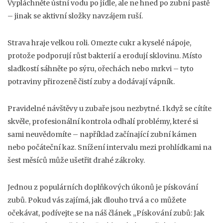
Vypláchněte ústní vodu po jídle, ale ne hned po zubní pastě
– jinak se aktivní složky navzájem ruší.
Strava hraje velkou roli. Omezte cukr a kyselé nápoje,
protože podporují růst bakterií a erodují sklovinu. Místo
sladkostí sáhněte po sýru, ořechách nebo mrkvi – tyto
potraviny přirozeně čistí zuby a dodávají vápník.
Pravidelné návštěvy u zubaře jsou nezbytné. I když se cítíte
skvěle, profesionální kontrola odhalí problémy, které si
sami neuvědomíte – například začínající zubní kámen
nebo počáteční kaz. Snížení intervalu mezi prohlídkami na
šest měsíců může ušetřit drahé zákroky.
Jednou z populárních doplňkových úkonů je pískování
zubů. Pokud vás zajímá, jak dlouho trvá a co můžete
očekávat, podívejte se na náš článek „Pískování zubů: Jak