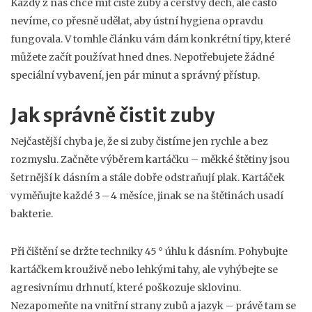
Každý z nás chce mít čisté zuby a čerstvý dech, ale často
nevíme, co přesně udělat, aby ústní hygiena opravdu
fungovala. V tomhle článku vám dám konkrétní tipy, které
můžete začít používat hned dnes. Nepotřebujete žádné
speciální vybavení, jen pár minut a správný přístup.
Jak správně čistit zuby
Nejčastější chyba je, že si zuby čistíme jen rychle a bez
rozmyslu. Začněte výběrem kartáčku – měkké štětiny jsou
šetrnější k dásním a stále dobře odstraňují plak. Kartáček
vyměňujte každé 3 – 4 měsíce, jinak se na štětinách usadí
bakterie.
Při čištění se držte techniky 45 ° úhlu k dásním. Pohybujte
kartáčkem krouživě nebo lehkými tahy, ale vyhýbejte se
agresivnímu drhnutí, které poškozuje sklovinu.
Nezapomeňte na vnitřní strany zubů a jazyk – právě tam se