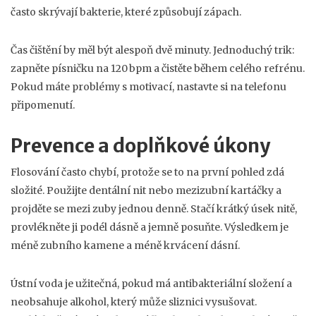
často skrývají bakterie, které způsobují zápach.
Čas čištění by měl být alespoň dvě minuty. Jednoduchý trik:
zapněte písničku na 120 bpm a čistěte během celého refrénu.
Pokud máte problémy s motivací, nastavte si na telefonu
připomenutí.
Prevence a doplňkové úkony
Flosování často chybí, protože se to na první pohled zdá
složité. Použijte dentální nit nebo mezizubní kartáčky a
projděte se mezi zuby jednou denně. Stačí krátký úsek nitě,
provlékněte ji podél dásně a jemně posuňte. Výsledkem je
méně zubního kamene a méně krvácení dásní.
Ústní voda je užitečná, pokud má antibakteriální složení a
neobsahuje alkohol, který může sliznici vysušovat.