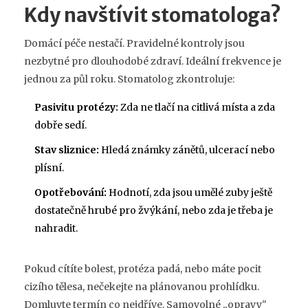
Kdy navštívit stomatologa?
Domácí péče nestačí. Pravidelné kontroly jsou
nezbytné pro dlouhodobé zdraví. Ideální frekvence je
jednou za půl roku. Stomatolog zkontroluje:
Pasivitu protézy:
Zda ne tlačí na citlivá místa a zda
dobře sedí.
Stav sliznice:
Hledá známky zánětů, ulcerací nebo
plísní.
Opotřebování:
Hodnotí, zda jsou umělé zuby ještě
dostatečně hrubé pro žvýkání, nebo zda je třeba je
nahradit.
Pokud cítíte bolest, protéza padá, nebo máte pocit
cizího tělesa, nečekejte na plánovanou prohlídku.
Domluvte termín co nejdříve. Samovolné „opravy"