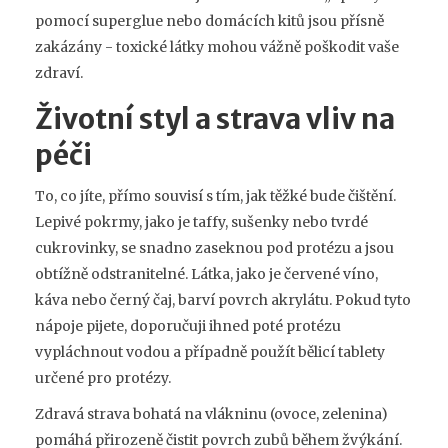
pomocí superglue nebo domácích kitů jsou přísně
zakázány - toxické látky mohou vážně poškodit vaše
zdraví.
Životní styl a strava vliv na
péči
To, co jíte, přímo souvisí s tím, jak těžké bude čištění.
Lepivé pokrmy, jako je taffy, sušenky nebo tvrdé
cukrovinky, se snadno zaseknou pod protézu a jsou
obtížně odstranitelné. Látka, jako je červené víno,
káva nebo černý čaj, barví povrch akrylátu. Pokud tyto
nápoje pijete, doporučuji ihned poté protézu
vypláchnout vodou a případně použít bělicí tablety
určené pro protézy.
Zdravá strava bohatá na vlákninu (ovoce, zelenina)
pomáhá přirozeně čistit povrch zubů během žvýkání.