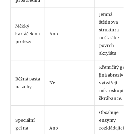
prostředku
Jemná
štětinová
Měkký
struktura
kartáček na
Ano
neškrábe
protézy
povrch
akrylátu.
Křemičitý gel a
jiná abraziva
Běžná pasta
Ne
vytvářejí
na zuby
mikroskopické
škrábance.
Obsahuje
Speciální
enzymy
gel na
Ano
rozkládající