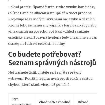
Pokud protézu špatně čistíte, riziko vzniku kandidózy
(plísně Candida albicans) stoupá až o třicet procent.
Projevuje se zarudlými skvrnami na jazyku a dásních.
Kromě toho se nanesený vápník a barviva z kávy nebo
vína usazují na povrchu, což kazí vzhled a snižuje
estetický efekt. Správná hygiena tedy chrání nejen váš
úsměv, ale i zdraví celé ústní dutiny.
Co budete potřebovat?
Seznam správných nástrojů
Než začnete čistit, ujistěte se, že máte správný
vybavení. Použití nesprávných prostředků je častou
chybou, která škodí více, než pomáhá.
Typ
Vhodné/Nevhodné
Důvod