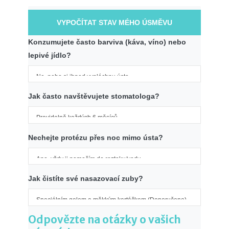
VYPOČÍTAT STAV MÉHO ÚSMĚVU
Konzumujete často barviva (káva, víno) nebo
lepivé jídlo?
Jak často navštěvujete stomatologa?
Nechejte protézu přes noc mimo ústa?
Jak čistíte své nasazovací zuby?
Odpovězte na otázky o vašich