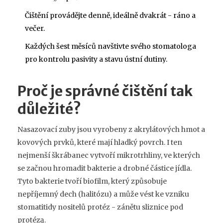
Čištění provádějte denně, ideálně dvakrát - ráno a
večer.
Každých šest měsíců navštivte svého stomatologa
pro kontrolu pasivity a stavu ústní dutiny.
Proč je správné čištění tak
důležité?
Nasazovací zuby jsou vyrobeny z akrylátových hmot a
kovových prvků, které mají hladký povrch. I ten
nejmenší škrábanec vytvoří mikrotrhliny, ve kterých
se začnou hromadit bakterie a drobné částice jídla.
Tyto bakterie tvoří biofilm, který způsobuje
nepříjemný dech (halitózu) a může vést ke vzniku
stomatitidy nositelů protéz - zánětu sliznice pod
protézą.