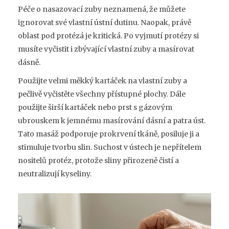
Péče o nasazovací zuby neznamená, že můžete
ignorovat své vlastní ústní dutinu. Naopak, právě
oblast pod protézá je kritická. Po vyjmutí protézy si
musíte vyčistit i zbývající vlastní zuby a masírovat
dásně.
Použijte velmi měkký kartáček na vlastní zuby a
pečlivě vyčistěte všechny přístupné plochy. Dále
použijte širší kartáček nebo prst s gázovým
ubrouskem k jemnému masírování dásní a patra úst.
Tato masáž podporuje prokrvení tkáně, posiluje ji a
stimuluje tvorbu slin. Suchost v ústech je nepřítelem
nositelů protéz, protože sliny přirozeně čistí a
neutralizují kyseliny.