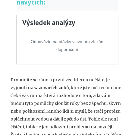
návycích:
Výsledek analýzy
Odpovězte na otázky vlevo pro získání
doporučení.
Probudíte se ráno a první věc, kterou uděláte, je
vyjmutí
nasazovacích zubů
, které jste měli celou noc.
Čeká vás rutina, která rozhoduje o tom, zda vám
budou tyto pomůcky sloužit roky bez zápachu, skvrn
nebo poškození. Mnoho lidí si myslí, že stačí protézu
opláchnout vodou a dát ji zpět do úst. Tohle ale není
čištění, tohle je jen odložení problému na později.
Špatná hygiena vede k plísňovým infekcím, zánětům