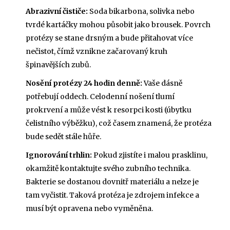
Abrazivní čističe:
Soda bikarbona, solivka nebo
tvrdé kartáčky mohou působit jako brousek. Povrch
protézy se stane drsným a bude přitahovat více
nečistot, čímž vznikne začarovaný kruh
špinavějších zubů.
Nosění protézy 24 hodin denně:
Vaše dásně
potřebují oddech. Celodenní nošení tlumí
prokrvení a může vést k resorpci kosti (úbytku
čelistního výběžku), což časem znamená, že protéza
bude sedět stále hůře.
Ignorování trhlin:
Pokud zjistíte i malou prasklinu,
okamžitě kontaktujte svého zubního technika.
Bakterie se dostanou dovnitř materiálu a nelze je
tam vyčistit. Taková protéza je zdrojem infekce a
musí být opravena nebo vyměněna.