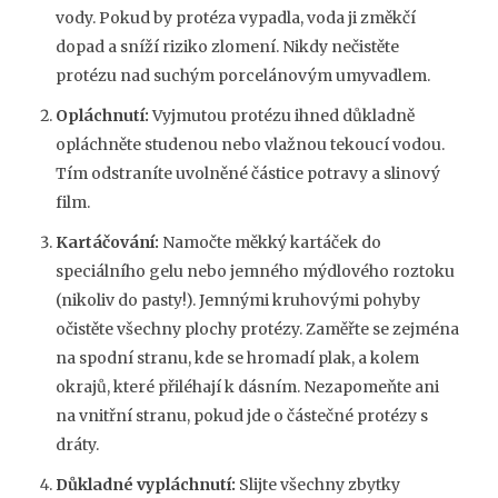
vody. Pokud by protéza vypadla, voda ji změkčí
dopad a sníží riziko zlomení. Nikdy nečistěte
protézu nad suchým porcelánovým umyvadlem.
Opláchnutí:
Vyjmutou protézu ihned důkladně
opláchněte studenou nebo vlažnou tekoucí vodou.
Tím odstraníte uvolněné částice potravy a slinový
film.
Kartáčování:
Namočte měkký kartáček do
speciálního gelu nebo jemného mýdlového roztoku
(nikoliv do pasty!). Jemnými kruhovými pohyby
očistěte všechny plochy protézy. Zaměřte se zejména
na spodní stranu, kde se hromadí plak, a kolem
okrajů, které přiléhají k dásním. Nezapomeňte ani
na vnitřní stranu, pokud jde o částečné protézy s
dráty.
Důkladné vypláchnutí:
Slijte všechny zbytky