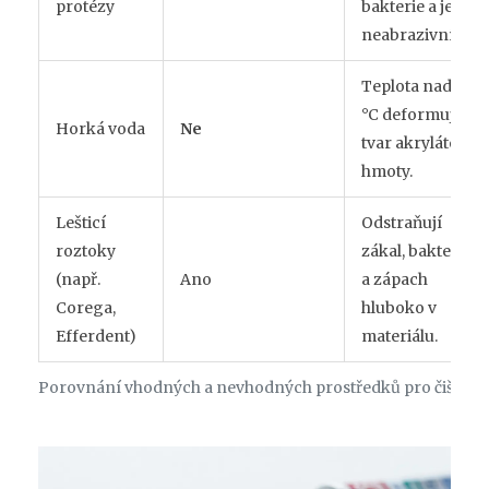
protézy
bakterie a je
neabrazivní.
Teplota nad 60
°C deformuje
Horká voda
Ne
tvar akrylátové
hmoty.
Lešticí
Odstraňují
roztoky
zákal, bakterie
(např.
Ano
a zápach
Corega,
hluboko v
Efferdent)
materiálu.
Porovnání vhodných a nevhodných prostředků pro čištění