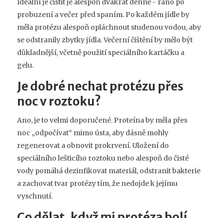
Ideální je čistit je alespoň dvakrát denně - ráno po
probuzení a večer před spaním. Po každém jídle by
měla protézu alespoň opláchnout studenou vodou, aby
se odstranily zbytky jídla. Večerní čištění by mělo být
důkladnější, včetně použití speciálního kartáčku a
gelu.
Je dobré nechat protézu přes
noc v roztoku?
Ano, je to velmi doporučené. Proteína by měla přes
noc „odpočívat“ mimo ústa, aby dásně mohly
regenerovat a obnovit prokrvení. Uložení do
speciálního lešticího roztoku nebo alespoň do čisté
vody pomáhá dezinfikovat materiál, odstranit bakterie
a zachovat tvar protézy tím, že nedojde k jejímu
vyschnutí.
Co dělat, když mi protéza bolí