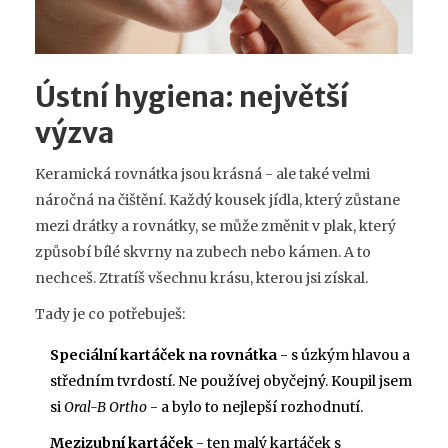
Ústní hygiena: největší
výzva
Keramická rovnátka jsou krásná - ale také velmi
náročná na čištění. Každý kousek jídla, který zůstane
mezi drátky a rovnátky, se může změnit v plak, který
způsobí bílé skvrny na zubech nebo kámen. A to
nechceš. Ztratíš všechnu krásu, kterou jsi získal.
Tady je co potřebuješ:
Speciální kartáček na rovnátka
- s úzkým hlavou a
středním tvrdostí. Ne používej obyčejný. Koupil jsem
si
Oral-B Ortho
- a bylo to nejlepší rozhodnutí.
Mezizubní kartáček
- ten malý kartáček s