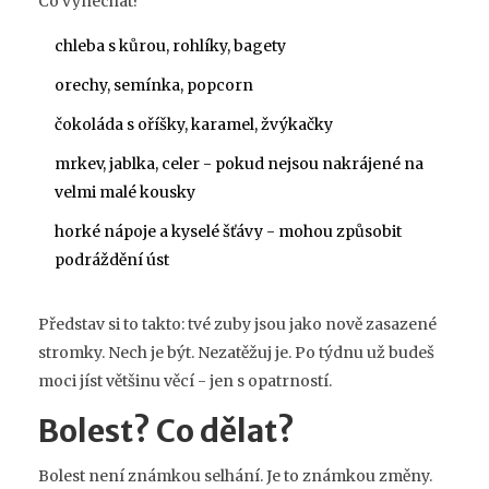
Co vynechat?
chleba s kůrou, rohlíky, bagety
orechy, semínka, popcorn
čokoláda s oříšky, karamel, žvýkačky
mrkev, jablka, celer - pokud nejsou nakrájené na
velmi malé kousky
horké nápoje a kyselé šťávy - mohou způsobit
podráždění úst
Představ si to takto: tvé zuby jsou jako nově zasazené
stromky. Nech je být. Nezatěžuj je. Po týdnu už budeš
moci jíst většinu věcí - jen s opatrností.
Bolest? Co dělat?
Bolest není známkou selhání. Je to známkou změny.