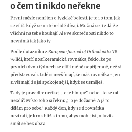
o čem ti nikdo neřekne
První měsíc není jen o fyzické bolesti. Je to i o tom, jak
se cítíš, když se na tebe lidé dívají. Možná se ti zdá, že
všichni na tebe koukají. Ale ve skutečnosti nikdo to
nevnímá tak jako ty.
Podle dotazníku z
European Journal of Orthodontics
78
% lidí, kteří nosí keramická rovnátka, řeklo, že po
prvních dvou týdnech se cítili méně nepříjemně, než si
představovali. Lidé si nevšímají, že máš rovnátka - jen
si všímají, že jsi spokojenější, když se usměješ.
Tady je pravidlo: neříkej „to je hloupé“ nebo „to se mi
nezdá“. Místo toho si řekni: „To je dočasné. A já to
dělám pro sebe.“ Každý den, kdy se ti rovnátka
neztratí, je krok blíž k tomu, abys mohl jíst, mluvit a
smát se bez obav.