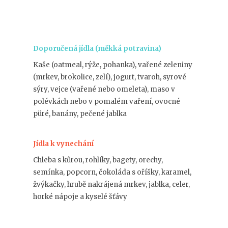
Doporučená jídla (měkká potravina)
Kaše (oatmeal, rýže, pohanka), vařené zeleniny
(mrkev, brokolice, zelí), jogurt, tvaroh, syrové
sýry, vejce (vařené nebo omeleta), maso v
polévkách nebo v pomalém vaření, ovocné
püré, banány, pečené jablka
Jídla k vynechání
Chleba s kůrou, rohlíky, bagety, orechy,
semínka, popcorn, čokoláda s oříšky, karamel,
žvýkačky, hrubě nakrájená mrkev, jablka, celer,
horké nápoje a kyselé šťávy