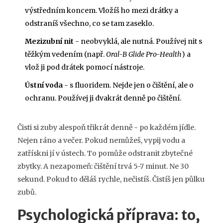
výstředním koncem. Vložíš ho mezi drátky a
odstraníš všechno, co se tam zaseklo.
Mezizubní nit
- neobvyklá, ale nutná. Používej nit s
těžkým vedením (např.
Oral-B Glide Pro-Health
) a
vlož ji pod drátek pomocí nástroje.
Ústní voda
- s fluoridem. Nejde jen o čištění, ale o
ochranu. Používej ji dvakrát denně po čištění.
Čisti si zuby alespoň třikrát denně - po každém jídle.
Nejen ráno a večer. Pokud nemůžeš, vypij vodu a
zatřískni jí v ústech. To pomůže odstranit zbytečné
zbytky. A nezapomeň: čištění trvá 5-7 minut. Ne 30
sekund. Pokud to děláš rychle, nečistíš. Čistíš jen půlku
zubů.
Psychologická příprava: to,