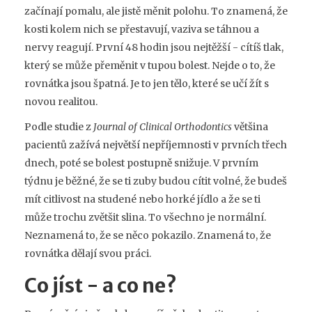
začínají pomalu, ale jistě měnit polohu. To znamená, že
kosti kolem nich se přestavují, vaziva se táhnou a
nervy reagují. První 48 hodin jsou nejtěžší - cítíš tlak,
který se může přeměnit v tupou bolest. Nejde o to, že
rovnátka jsou špatná. Je to jen tělo, které se učí žít s
novou realitou.
Podle studie z
Journal of Clinical Orthodontics
většina
pacientů zažívá největší nepříjemnosti v prvních třech
dnech, poté se bolest postupně snižuje. V prvním
týdnu je běžné, že se ti zuby budou cítit volné, že budeš
mít citlivost na studené nebo horké jídlo a že se ti
může trochu zvětšit slina. To všechno je normální.
Neznamená to, že se něco pokazilo. Znamená to, že
rovnátka dělají svou práci.
Co jíst - a co ne?