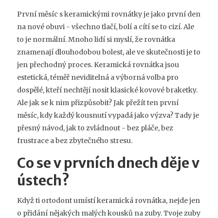
První měsíc s keramickými rovnátky je jako první den
na nové obuvi - všechno tlačí, bolí a cítí se to cizí. Ale
to je normální. Mnoho lidí si myslí, že rovnátka
znamenají dlouhodobou bolest, ale ve skutečnosti je to
jen přechodný proces. Keramická rovnátka jsou
estetická, téměř neviditelná a výborná volba pro
dospělé, kteří nechtějí nosit klasické kovové braketky.
Ale jak se k nim přizpůsobit? Jak přežít ten první
měsíc, kdy každý kousnutí vypadá jako výzva? Tady je
přesný návod, jak to zvládnout - bez pláče, bez
frustrace a bez zbytečného stresu.
Co se v prvních dnech děje v
ústech?
Když ti ortodont umístí keramická rovnátka, nejde jen
o přidání nějakých malých kousků na zuby. Tvoje zuby