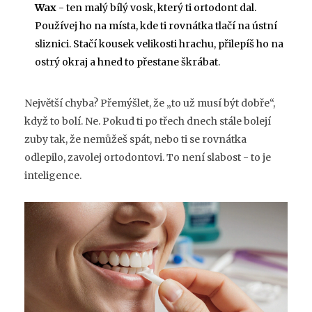
Wax
- ten malý bílý vosk, který ti ortodont dal.
Používej ho na místa, kde ti rovnátka tlačí na ústní
sliznici. Stačí kousek velikosti hrachu, přilepíš ho na
ostrý okraj a hned to přestane škrábat.
Největší chyba? Přemýšlet, že „to už musí být dobře“,
když to bolí. Ne. Pokud ti po třech dnech stále bolejí
zuby tak, že nemůžeš spát, nebo ti se rovnátka
odlepilo, zavolej ortodontovi. To není slabost - to je
inteligence.