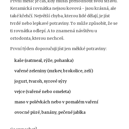
První měsíc je čas, kdy musíš přehodnotit svou stravu.
Keramická rovnátka nejsou kovová - jsou krásná, ale
také křehčí. Největší chyba, kterou lidé dělají, je jíst
tvrdé nebo lepkavé potraviny. To může způsobit, že se
ti rovnátka odlepí. A to znamená návštěvu u
ortodonta, kterou nechceš.
První týden doporučuji jíst jen měkké potraviny:
kaše (oatmeal, rýže, pohanka)
vařené zeleniny (mrkev, brokolice, zelí)
jogurt, tvaroh, syrové sýry
vejce (vařené nebo omeleta)
maso v polévkách nebo v pomalém vaření
ovocné püré, banány, pečené jablka