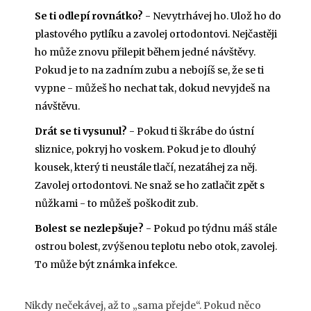
Se ti odlepí rovnátko?
- Nevytrhávej ho. Ulož ho do
plastového pytlíku a zavolej ortodontovi. Nejčastěji
ho může znovu přilepit během jedné návštěvy.
Pokud je to na zadním zubu a nebojíš se, že se ti
vypne - můžeš ho nechat tak, dokud nevyjdeš na
návštěvu.
Drát se ti vysunul?
- Pokud ti škrábe do ústní
sliznice, pokryj ho voskem. Pokud je to dlouhý
kousek, který ti neustále tlačí, nezatáhej za něj.
Zavolej ortodontovi. Ne snaž se ho zatlačit zpět s
nůžkami - to můžeš poškodit zub.
Bolest se nezlepšuje?
- Pokud po týdnu máš stále
ostrou bolest, zvýšenou teplotu nebo otok, zavolej.
To může být známka infekce.
Nikdy nečekávej, až to „sama přejde“. Pokud něco