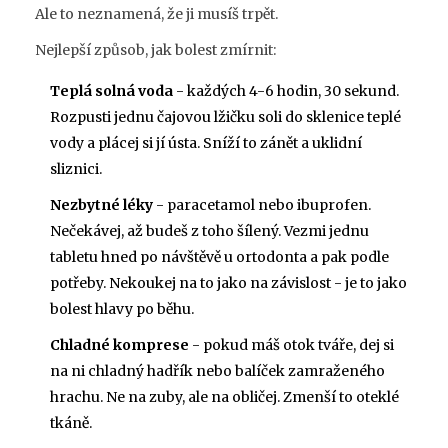
Ale to neznamená, že ji musíš trpět.
Nejlepší způsob, jak bolest zmírnit:
Teplá solná voda
- každých 4-6 hodin, 30 sekund.
Rozpusti jednu čajovou lžičku soli do sklenice teplé
vody a plácej si jí ústa. Sníží to zánět a uklidní
sliznici.
Nezbytné léky
- paracetamol nebo ibuprofen.
Nečekávej, až budeš z toho šílený. Vezmi jednu
tabletu hned po návštěvě u ortodonta a pak podle
potřeby. Nekoukej na to jako na závislost - je to jako
bolest hlavy po běhu.
Chladné komprese
- pokud máš otok tváře, dej si
na ni chladný hadřík nebo balíček zamraženého
hrachu. Ne na zuby, ale na obličej. Zmenší to oteklé
tkáně.