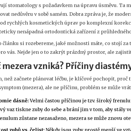
vují stomatology s požadavkem na úpravu úsměvu. Ta m
ovat nedůvěru v sobě samém. Dobra zpráva je, že modern
, od rychlých kosmetických úprav po komplexní korek
teticky nenápadná ortodontická zařízení z průhledného
 článku si rozebereme, jaké možnosti máte, co stojí za
ro vás. Nejde jen o to zakrýt prázdný prostor, ale zajisti
 mezera vzniká? Příčiny diastém
, než začnete plánovat léčbu, je klíčové pochopit, proč 
ymptom (mezera), ale ne příčinu, problém se může vráti
omie dásně:
Velmi častou příčinou je tzv. široký frenu
vý vaz tiskne zuby do sebe a brání jim v tom, aby stály
renulum zůstane nezasaženo, mezera se může znovu otev
ost zubů vs. čelist:
Někdy jsou zuby prostě menší ve vzta