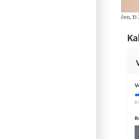
čen, 15
Ka
V
0
R