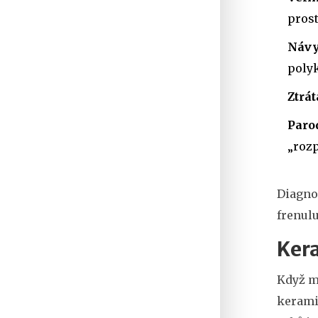
prost
Návy
polyk
Ztrát
Paro
„roz
Diagnos
frenul
Kera
Když m
kerami