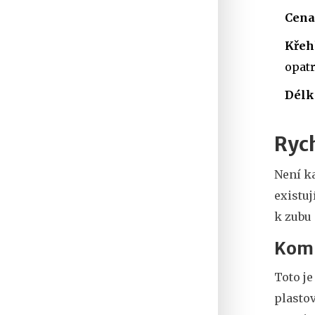
Cena
Křeh
opatr
Délk
Rych
Není ka
existuj
k zubu 
Komp
Toto je
plasto