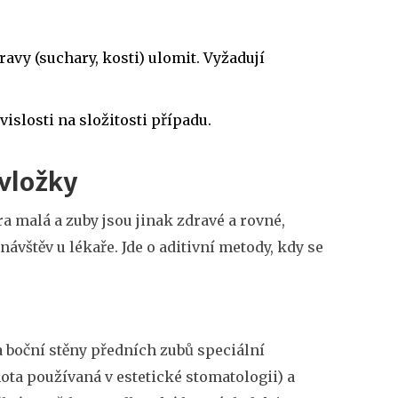
vy (suchary, kosti) ulomit. Vyžadují
islosti na složitosti případu.
 vložky
a malá a zuby jsou jinak zdravé a rovné,
ávštěv u lékaře. Jde o aditivní metody, kdy se
a boční stěny předních zubů speciální
ta používaná v estetické stomatologii
) a