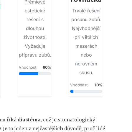
Prémiové
estetické
Trvalé řešení
řešení s
posunu zubů.
dlouhou
Nejvhodnější
životností.
při větších
Vyžaduje
mezerách
přípravu zubů.
nebo
nerovném
Vhodnost
60%
skusu.
Vhodnost
10%
%
mu říká
diastéma
, což je
stomatologický
y
.
Je to jeden z nejčastějších důvodů, proč lidé