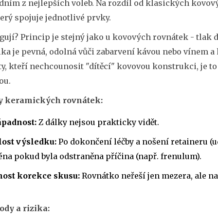
dním z nejlepších voleb. Na rozdíl od klasických kovový
terý spojuje jednotlivé prvky.
gují? Princip je stejný jako u kovových rovnátek - tlak d
a je pevná, odolná vůči zabarvení kávou nebo vínem a h
y, kteří nechcounosit "dítěcí" kovovou konstrukci, je 
ou.
 keramických rovnátek:
padnost:
Z dálky nejsou prakticky vidět.
lost výsledku:
Po dokončení léčby a nošení retaineru (u
na pokud byla odstraněna příčina (např. frenulum).
ost korekce skusu:
Rovnátko neřeší jen mezera, ale na
dy a rizika: