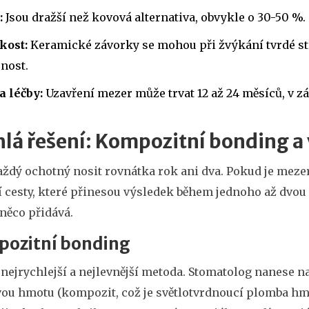
:
Jsou dražší než kovová alternativa, obvykle o 30-50 %.
kost:
Keramické závorky se mohou při žvýkání tvrdé stra
nost.
a léčby:
Uzavření mezer může trvat 12 až 24 měsíců, v záv
lá řešení: Kompozitní bonding a
ždý ochotný nosit rovnátka rok ani dva. Pokud je mezer
í cesty, které přinesou výsledek během jednoho až dvou n
něco přidává.
ozitní bonding
 nejrychlejší a nejlevnější metoda. Stomatolog nanese n
vou hmotu (
kompozit
, což je
světlotvrdnoucí plomba hmo