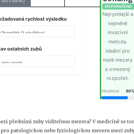
(DO 5 000 KČ)
(5–20 TIS. KČ)
(OD 20 TIS. KČ)
DOPORUČENO
Nejrychlejší a
ožadovaná rychlost výsledku
nejméně
invazivní
metoda.
tav ostatních zubů
Ideální pro
malé mezery
a omezený
rozpočet.
Vhodnost
80
ezi předními zuby viditelnou mezera? V medicíně se to
 pro patologickou nebo fyziologickou mezeru mezi zub