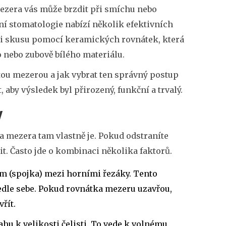
ezera vás může brzdit při smíchu nebo
í stomatologie nabízí několik efektivních
ci skusu pomocí
keramických rovnátek
, která
 nebo zubově bílého materiálu
.
 tou mezerou a jak vybrat ten správný postup
t, aby výsledek byl přirozený, funkční a trvalý.
y
ta mezera tam vlastně je. Pokud odstraníte
t. Často jde o kombinaci několika faktorů.
lum (spojka) mezi horními řezáky. Tento
 vedle sebe. Pokud rovnátka mezeru uzavřou,
řít.
hu k velikosti čelisti. To vede k volnému