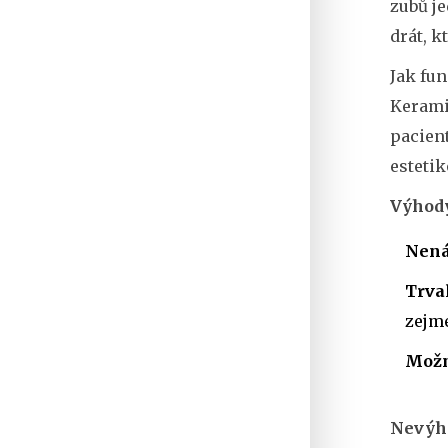
zubů
je
drát, k
Jak fun
Keramik
pacient
estetik
Výhody
Nená
Trva
zejmé
Možn
Nevýho