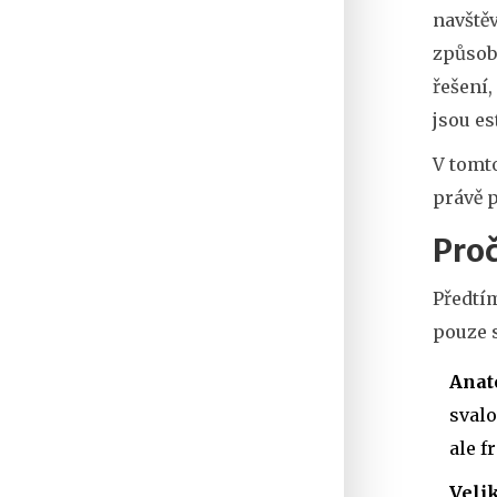
navště
způsob
řešení
jsou
es
V tomto
právě p
Proč
Předtím
pouze s
Anat
svalo
ale f
Velik