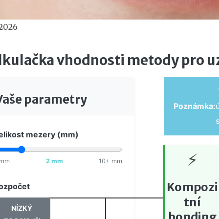
 2026
lkulačka vhodnosti metody pro u
Vaše parametry
Poznámka:
elikost mezery (mm)
⚡
 mm
2 mm
10+ mm
Kompozi
ozpočet
tní
NÍZKÝ
STŘEDNÍ
VYSOKÝ
bonding