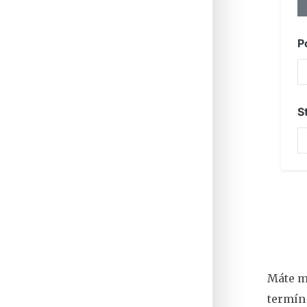
P
S
Máte m
termín