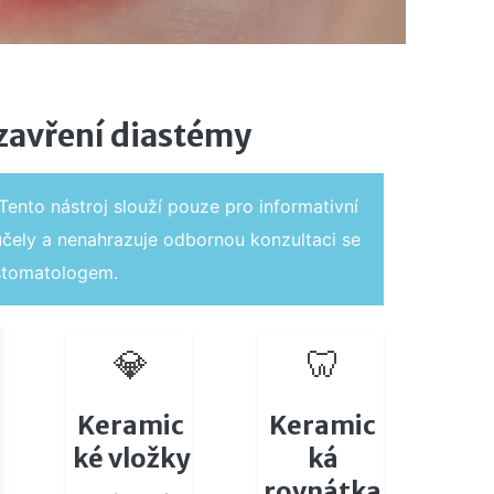
zavření diastémy
Tento nástroj slouží pouze pro informativní
účely a nenahrazuje odbornou konzultaci se
stomatologem.
💎
🦷
Keramic
Keramic
ké vložky
ká
rovnátka