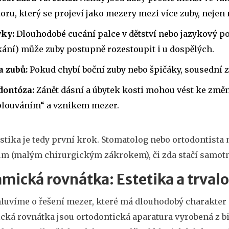
oru, který se projeví jako mezery mezi více zuby, nejen
ky:
Dlouhodobé cucání palce v dětství nebo jazykový po
ání) může zuby postupně rozestoupit i u dospělých.
a zubů:
Pokud chybí boční zuby nebo špičáky, sousední z
dontóza:
Zánět dásní a úbytek kosti mohou vést ke změně
plouváním“ a vznikem mezer.
tika je tedy první krok. Stomatolog nebo ortodontista 
um (malým chirurgickým zákrokem), či zda stačí samotn
mická rovnátka: Estetika a trvalo
luvíme o řešení mezer, které má dlouhodobý charakter 
cká rovnátka
jsou
ortodontická aparatura vyrobená z b