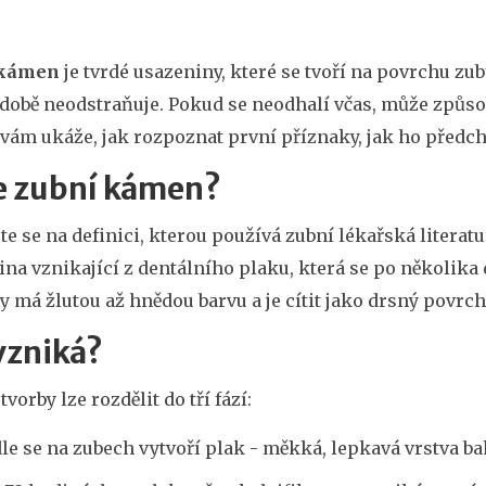
 kámen
je tvrdé usazeniny, které se tvoří na povrchu zub
obě neodstraňuje. Pokud se neodhalí včas, může způsobi
vám ukáže, jak rozpoznat první příznaky, jak ho předch
je zubní kámen?
te se na definici, kterou používá zubní lékařská literat
na vznikající z dentálního plaku, která se po několika 
 má žlutou až hnědou barvu a je cítit jako drsný povrch
vzniká?
tvorby lze rozdělit do tří fází:
dle se na zubech vytvoří plak - měkká, lepkavá vrstva bak