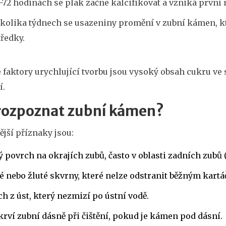
-72 hodinách se plak začne kalcifikovat a vzniká první 
kolika týdnech se usazeniny promění v zubní kámen, kt
ředky.
 faktory urychlující tvorbu jsou vysoký obsah cukru ve 
í.
 rozpoznat zubní kámen?
ější příznaky jsou:
 povrch na okrajích zubů, často v oblasti zadních zubů 
 nebo žluté skvrny, které nelze odstranit běžným kart
h z úst, který nezmizí po ústní vodě.
krví zubní dásně při čištění, pokud je kámen pod dásní.