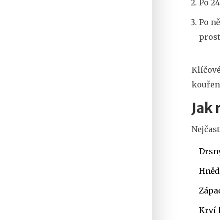
Po 24
Po ně
prost
Klíčové
kouřen
Jak
Nejčast
Drsný
Hnědé
Zápac
Krví 