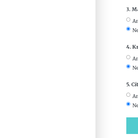
3. M
A
N
4. K
A
N
5. C
A
N