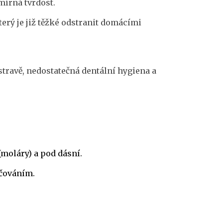
mírná tvrdost.
erý je již těžké odstranit domácími
stravě, nedostatečná dentální hygiena a
(moláry) a pod dásní.
áčováním.