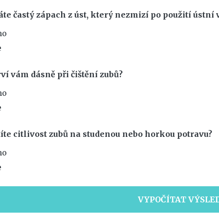
áte častý zápach z úst, který nezmizí po použití ústní 
no
e
rví vám dásně při čištění zubů?
no
e
ítíte citlivost zubů na studenou nebo horkou potravu?
no
e
VYPOČÍTAT VÝSLE