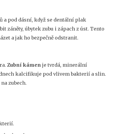
ů a pod dásní, když se dentální plak
t záněty, úbytek zubu i zápach z úst. Tento
ázet a jak ho bezpečně odstranit.
ura.
Zubní kámen
je
tvrdá, minerální
dnech kalcifikuje pod vlivem bakterií a slin
.
 na zubech.
terií.