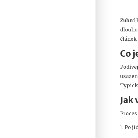
Zubní
dlouhod
článek 
Co 
Podívej
usazeni
Typicky
Jak 
Proces 
Po jí