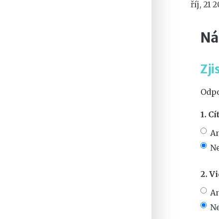
říj, 21 
Ná
Zji
Odpo
1. C
A
N
2. V
A
N