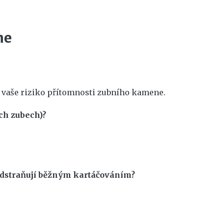
ne
e vaše riziko přítomnosti zubního kamene.
ích zubech)?
eodstraňují běžným kartáčováním?