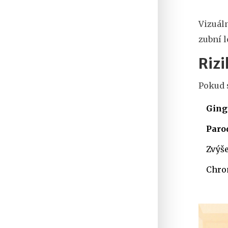
Vizuáln
zubní l
Riz
Pokud 
Ging
Paro
Zvýš
Chron