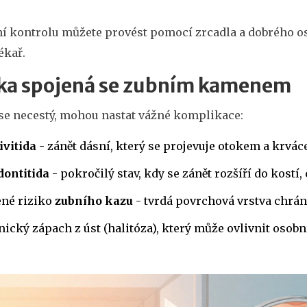
í kontrolu můžete provést pomocí zrcadla a dobrého osv
ékař.
ika spojená se zubním kamenem
se necestý, mohou nastat vážné komplikace:
ivitida
- zánět dásní, který se projevuje otokem a krvác
dontitida
- pokročilý stav, kdy se zánět rozšíří do kostí
ené riziko
zubního kazu
- tvrdá povrchová vrstva chrání
ický zápach z úst (halitóza), který může ovlivnit osobní