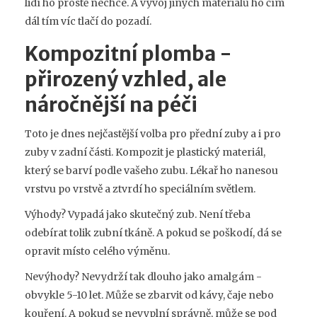
lidí ho prostě nechce. A vývoj jiných materiálů ho čím
dál tím víc tlačí do pozadí.
Kompozitní plomba -
přirozený vzhled, ale
náročnější na péči
Toto je dnes nejčastější volba pro přední zuby a i pro
zuby v zadní části. Kompozit je plastický materiál,
který se barví podle vašeho zubu. Lékař ho nanesou
vrstvu po vrstvě a ztvrdí ho speciálním světlem.
Výhody? Vypadá jako skutečný zub. Není třeba
odebírat tolik zubní tkáně. A pokud se poškodí, dá se
opravit místo celého výměnu.
Nevýhody? Nevydrží tak dlouho jako amalgám -
obvykle 5-10 let. Může se zbarvit od kávy, čaje nebo
kouření. A pokud se nevyplní správně, může se pod