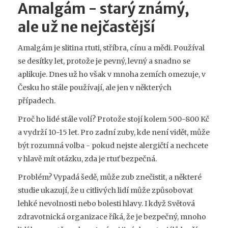
Amalgám - starý známý,
ale už ne nejčastější
Amalgám je slitina rtuti, stříbra, cínu a mědi. Používal
se desítky let, protože je pevný, levný a snadno se
aplikuje. Dnes už ho však v mnoha zemích omezuje, v
Česku ho stále používají, ale jen v některých
případech.
Proč ho lidé stále volí? Protože stojí kolem 500-800 Kč
a vydrží 10-15 let. Pro zadní zuby, kde není vidět, může
být rozumná volba - pokud nejste alergičtí a nechcete
v hlavě mít otázku, zda je rtuť bezpečná.
Problém? Vypadá šedě, může zub znečistit, a některé
studie ukazují, že u citlivých lidí může způsobovat
lehké nevolnosti nebo bolesti hlavy. I když Světová
zdravotnická organizace říká, že je bezpečný, mnoho