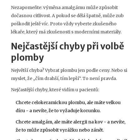
Nezapomeňte: výměna amalgámu může způsobit
dočasnou citlivost. A pokud se dělá špatně, může zub
poškodit ještě víc. Proto vždy vyberte zkušeného
lékaře, který má zkušenosti s moderními materiály.
Nejčastější chyby při volbě
plomby
Největší chyba? Vybrat plombu jen podle ceny. Nebo si
myslet, že „čím drahší, tím lepší“. To není pravda.
Nejčastější chyby, které vidím u pacientů:
Chcete celokeramickou plombu, ale máte velkou
díru - a nevíte, že to vyžaduje korunku.
Chcete amalgám, ale máte alergii na kov - a nevíte,
že to může způsobit vyrážku nebo zánět.