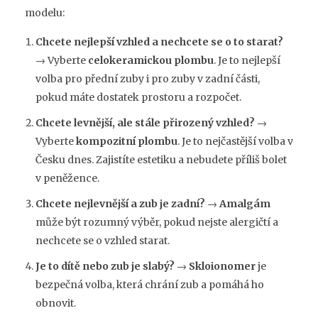
modelu:
Chcete nejlepší vzhled a nechcete se o to starat?
→ Vyberte
celokeramickou plombu
. Je to nejlepší
volba pro přední zuby i pro zuby v zadní části,
pokud máte dostatek prostoru a rozpočet.
Chcete levnější, ale stále přirozený vzhled?
→
Vyberte
kompozitní plombu
. Je to nejčastější volba v
Česku dnes. Zajistíte estetiku a nebudete příliš bolet
v peněžence.
Chcete nejlevnější a zub je zadní?
→
Amalgám
může být rozumný výběr, pokud nejste alergičtí a
nechcete se o vzhled starat.
Je to dítě nebo zub je slabý?
→
Skloionomer
je
bezpečná volba, která chrání zub a pomáhá ho
obnovit.