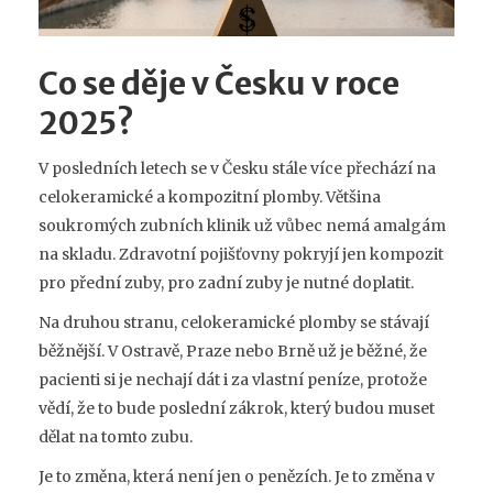
Co se děje v Česku v roce
2025?
V posledních letech se v Česku stále více přechází na
celokeramické a kompozitní plomby. Většina
soukromých zubních klinik už vůbec nemá amalgám
na skladu. Zdravotní pojišťovny pokryjí jen kompozit
pro přední zuby, pro zadní zuby je nutné doplatit.
Na druhou stranu, celokeramické plomby se stávají
běžnější. V Ostravě, Praze nebo Brně už je běžné, že
pacienti si je nechají dát i za vlastní peníze, protože
vědí, že to bude poslední zákrok, který budou muset
dělat na tomto zubu.
Je to změna, která není jen o penězích. Je to změna v