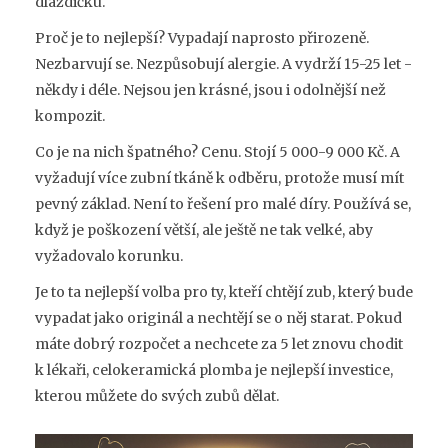
dlaždičku.
Proč je to nejlepší? Vypadají naprosto přirozeně.
Nezbarvují se. Nezpůsobují alergie. A vydrží 15-25 let -
někdy i déle. Nejsou jen krásné, jsou i odolnější než
kompozit.
Co je na nich špatného? Cenu. Stojí 5 000-9 000 Kč. A
vyžadují více zubní tkáně k odběru, protože musí mít
pevný základ. Není to řešení pro malé díry. Používá se,
když je poškození větší, ale ještě ne tak velké, aby
vyžadovalo korunku.
Je to ta nejlepší volba pro ty, kteří chtějí zub, který bude
vypadat jako originál a nechtějí se o něj starat. Pokud
máte dobrý rozpočet a nechcete za 5 let znovu chodit
k lékaři, celokeramická plomba je nejlepší investice,
kterou můžete do svých zubů dělat.