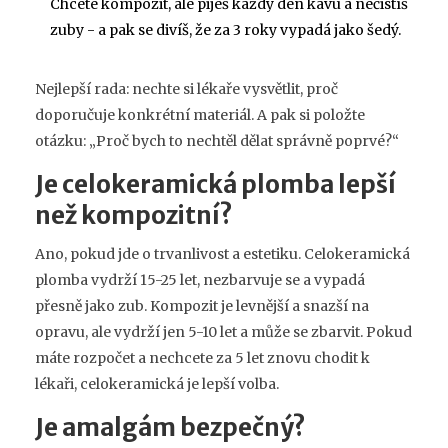
Chcete kompozit, ale piješ každý den kávu a nečistíš
zuby - a pak se divíš, že za 3 roky vypadá jako šedý.
Nejlepší rada: nechte si lékaře vysvětlit, proč
doporučuje konkrétní materiál. A pak si položte
otázku: „Proč bych to nechtěl dělat správně poprvé?“
Je celokeramická plomba lepší
než kompozitní?
Ano, pokud jde o trvanlivost a estetiku. Celokeramická
plomba vydrží 15-25 let, nezbarvuje se a vypadá
přesně jako zub. Kompozit je levnější a snazší na
opravu, ale vydrží jen 5-10 let a může se zbarvit. Pokud
máte rozpočet a nechcete za 5 let znovu chodit k
lékaři, celokeramická je lepší volba.
Je amalgám bezpečný?