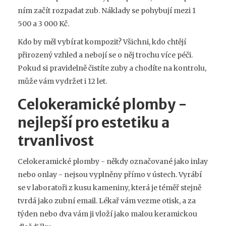
ním začít rozpadat zub. Náklady se pohybují mezi 1
500 a 3 000 Kč.
Kdo by měl vybírat kompozit? Všichni, kdo chtějí
přirozený vzhled a nebojí se o něj trochu více péči.
Pokud si pravidelně čistíte zuby a chodíte na kontrolu,
může vám vydržet i 12 let.
Celokeramické plomby -
nejlepší pro estetiku a
trvanlivost
Celokeramické plomby - někdy označované jako inlay
nebo onlay - nejsou vyplněny přímo v ústech. Vyrábí
se v laboratoři z kusu kameniny, která je téměř stejně
tvrdá jako zubní email. Lékař vám vezme otisk, a za
týden nebo dva vám ji vloží jako malou keramickou