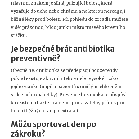
Hlavním znakem je silná, pulzující bolest, která
vyzařuje do ucha nebo chrámu a na kterou nereagují
běžné léky proti bolesti. Při pohledu do zrcadla můžete
vidět prázdnou, bílou jamku místo tmavého krevního
srážku.
Je bezpečné brát antibiotika
preventivně?
Obecně ne. Antibiotika se předepisují pouze tehdy,
pokud existuje aktivní infekce nebo vysoké riziko
jejího vzniku (např. u pacientů s umělými chlopněmi
srdce nebo diabetiky). Prevence bez indikace přispívá
k rezistenci bakterií a nemá prokazatelný přínos pro
hojení běžných ran po extrakci.
Můžu sportovat den po
zákroku?