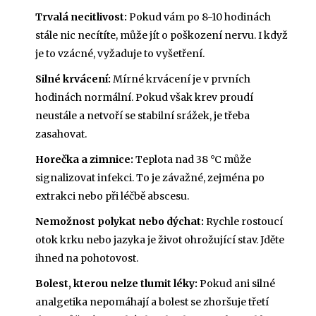
Trvalá necitlivost:
Pokud vám po 8-10 hodinách
stále nic necítíte, může jít o poškození nervu. I když
je to vzácné, vyžaduje to vyšetření.
Silné krvácení:
Mírné krvácení je v prvních
hodinách normální. Pokud však krev proudí
neustále a netvoří se stabilní srážek, je třeba
zasahovat.
Horečka a zimnice:
Teplota nad 38 °C může
signalizovat infekci. To je závažné, zejména po
extrakci nebo při léčbě abscesu.
Nemožnost polykat nebo dýchat:
Rychle rostoucí
otok krku nebo jazyka je život ohrožující stav. Jděte
ihned na pohotovost.
Bolest, kterou nelze tlumit léky:
Pokud ani silné
analgetika nepomáhají a bolest se zhoršuje třetí