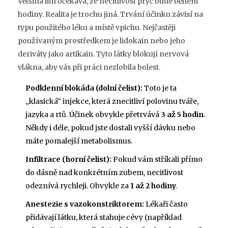
Většina lidí očekává, že necitlivost pryč bude během
hodiny. Realita je trochu jiná. Trvání účinku závisí na
typu použitého léku a místě vpichu. Nejčastěji
používaným prostředkem je
lidokain
nebo jeho
deriváty jako
artikain
.
Tyto látky blokují nervová
vlákna, aby vás při práci nezlobila bolest.
Podklenní blokáda (dolní čelist):
Toto je ta
„klasická“ injekce, která znecitliví polovinu tváře,
jazyka a rtů. Účinek obvykle přetrvává
3 až 5 hodin
.
Někdy i déle, pokud jste dostali vyšší dávku nebo
máte pomalejší metabolismus.
Infiltrace (horní čelist):
Pokud vám stříkali přímo
do dásně nad konkrétním zubem, necitlivost
odeznívá rychleji. Obvykle za
1 až 2 hodiny
.
Anestezie s vazokonstriktorem:
Lékaři často
přidávají látku, která stahuje cévy (například