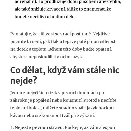
adrenalin). To prodlužuje dobu působení anestetika,
ale také snižuje krvácení. Může to znamenat, že
budete necitliví o hodinu déle.
Pamatujte, že citlivost se vrací postupně. Nejdříve
pocítíte brnění, pak tlak a teprve poté plnou citlivost
na dotek a teplotu. Během této doby buďte opatrní,
abyste si nepoškodili rty nebo jazyk.
Co dělat, když vám stále nic
nejde?
Jedno z největších rizik v prvních hodinách po
zákroku je popálení nebo kousnutí. Protože necítíte
teplo ani bolest, můžete snadno spálit jazyk horkou
kávou nebo si zkousnout tvář při žvýkání.
Nejezte pevnou stravu:
Počkejte, až vám alespoň