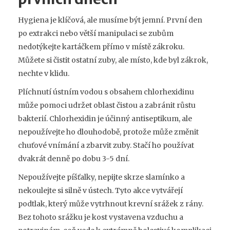
Hygiena je klíčová, ale musíme být jemní. První den
po extrakci nebo větší manipulaci se zubům
nedotýkejte kartáčkem přímo v místě zákroku.
Můžete si čistit ostatní zuby, ale místo, kde byl zákrok,
nechte v klidu.
Plíchnutí ústním vodou s obsahem chlorhexidinu
může pomoci udržet oblast čistou a zabránit růstu
bakterií. Chlorhexidin je účinný antiseptikum, ale
nepoužívejte ho dlouhodobě, protože může změnit
chuťové vnímání a zbarvit zuby. Stačí ho používat
dvakrát denně po dobu 3-5 dní.
Nepoužívejte píšťalky, nepijte skrze slamínko a
nekoulejte si silně v ústech. Tyto akce vytvářejí
podtlak, který může vytrhnout krevní srážek z rány.
Bez tohoto srážku je kost vystavena vzduchu a