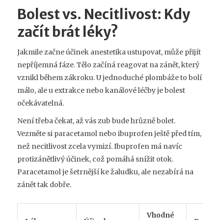
Bolest vs. Necitlivost: Kdy
začít brát léky?
Jakmile začne účinek anestetika ustupovat, může přijít
nepříjemná fáze. Tělo začíná reagovat na zánět, který
vznikl během zákroku. U jednoduché plombáže to bolí
málo, ale u extrakce nebo kanálové léčby je bolest
očekávatelná.
Není třeba čekat, až vás zub bude hrůzně bolet.
Vezměte si
paracetamol
nebo
ibuprofen
ještě před tím,
než necitlivost zcela vymizí. Ibuprofen má navíc
protizánětlivý účinek, což pomáhá snížit otok.
Paracetamol je šetrnější ke žaludku, ale nezabírá na
zánět tak dobře.
Vhodné