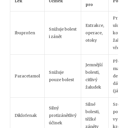
Lék
Účinek
Pozor 
pro
Proti
Extrakce,
ulceróz
Snižuje bolest
Ibuprofen
operace,
kolitidě
i zánět
otoky
žaludeč
vředy
Překro
Jemnější
maximá
Snižuje
bolesti,
Paracetamol
denní
pouze bolest
citlivý
dávky
žaludek
(játra)
Silné
Srdečn
Silný
bolesti,
potíže,
Diklofenak
protizánětlivý
těžké
vysoký
účinek
záněty
krevní 