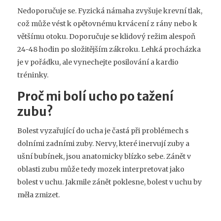
Nedoporučuje se. Fyzická námaha zvyšuje krevní tlak,
což může vést k opětovnému krvácení z rány nebo k
většímu otoku. Doporučuje se klidový režim alespoň
24-48 hodin po složitějším zákroku. Lehká procházka
je v pořádku, ale vynechejte posilování a kardio
tréninky.
Proč mi bolí ucho po tažení
zubu?
Bolest vyzařující do ucha je častá při problémech s
dolními zadními zuby. Nervy, které inervují zuby a
ušní bubínek, jsou anatomicky blízko sebe. Zánět v
oblasti zubu může tedy mozek interpretovat jako
bolest v uchu. Jakmile zánět poklesne, bolest v uchu by
měla zmizet.