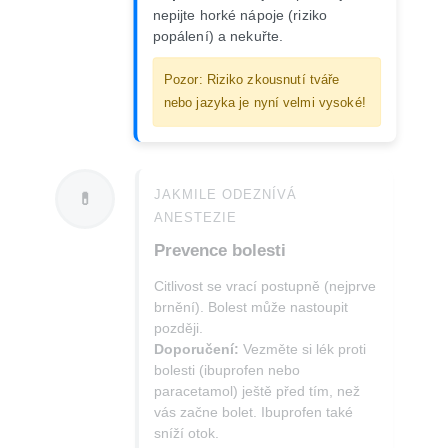
nepijte horké nápoje (riziko
popálení) a nekuřte.
Pozor: Riziko zkousnutí tváře
nebo jazyka je nyní velmi vysoké!
JAKMILE ODEZNÍVÁ
💊
ANESTEZIE
Prevence bolesti
Citlivost se vrací postupně (nejprve
brnění). Bolest může nastoupit
později.
Doporučení:
Vezměte si lék proti
bolesti (ibuprofen nebo
paracetamol) ještě před tím, než
vás začne bolet. Ibuprofen také
sníží otok.