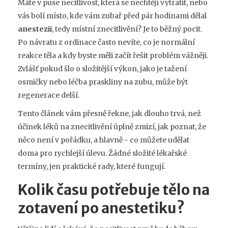
Máte v puse necitlivost, která se nechtějí vytratit, nebo
vás bolí místo, kde vám zubař před pár hodinami dělal
anestezii
, tedy místní znecitlivění?
Je to běžný pocit.
Po návratu z ordinace často nevíte, co je normální
reakce těla a kdy byste měli začít řešit problém vážněji.
Zvlášť pokud šlo o složitější výkon, jako je tažení
osmičky nebo léčba praskliny na zubu, může být
regenerace delší.
Tento článek vám přesně řekne, jak dlouho trvá, než
účinek léků na znecitlivění
úplně zmizí, jak poznat, že
něco není v pořádku, a hlavně - co můžete udělat
doma pro rychlejší úlevu. Žádné složité lékařské
termíny, jen praktické rady, které fungují.
Kolik času potřebuje tělo na
zotavení po anestetiku?