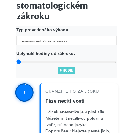
stomatologickém
zákroku
Typ provedeného výkonu:
Uplynulé hodiny od zákroku:
0 HODIN
OKAMŽITĚ PO ZÁKROKU
!
Fáze necitlivosti
Účinek anestetika je v plné síle.
Můžete mít necitlivou polovinu
tváře, rtů nebo jazyka.
Doporučení:
Nejezte pevné jídlo,