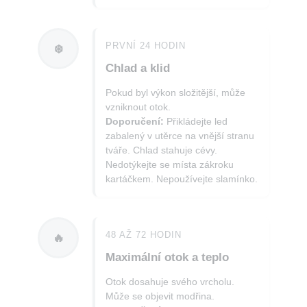
PRVNÍ 24 HODIN
❄️
Chlad a klid
Pokud byl výkon složitější, může
vzniknout otok.
Doporučení:
Přikládejte led
zabalený v utěrce na vnější stranu
tváře. Chlad stahuje cévy.
Nedotýkejte se místa zákroku
kartáčkem. Nepoužívejte slamínko.
48 AŽ 72 HODIN
🔥
Maximální otok a teplo
Otok dosahuje svého vrcholu.
Může se objevit modřina.