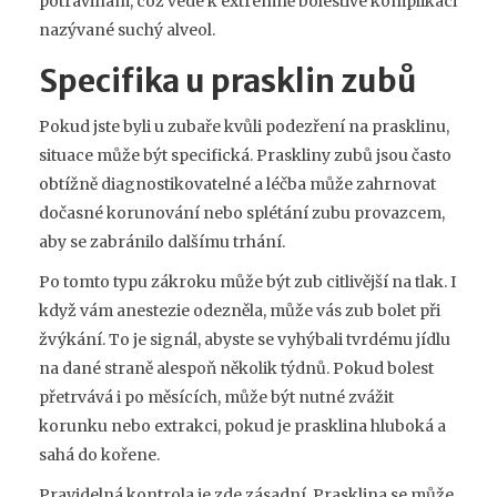
potravinám, což vede k extrémně bolestivé komplikaci
nazývané suchý alveol.
Specifika u prasklin zubů
Pokud jste byli u zubaře kvůli podezření na prasklinu,
situace může být specifická. Praskliny zubů jsou často
obtížně diagnostikovatelné a léčba může zahrnovat
dočasné korunování nebo splétání zubu provazcem,
aby se zabránilo dalšímu trhání.
Po tomto typu zákroku může být zub citlivější na tlak. I
když vám anestezie odezněla, může vás zub bolet při
žvýkání. To je signál, abyste se vyhýbali tvrdému jídlu
na dané straně alespoň několik týdnů. Pokud bolest
přetrvává i po měsících, může být nutné zvážit
korunku nebo extrakci, pokud je prasklina hluboká a
sahá do kořene.
Pravidelná kontrola je zde zásadní. Prasklina se může