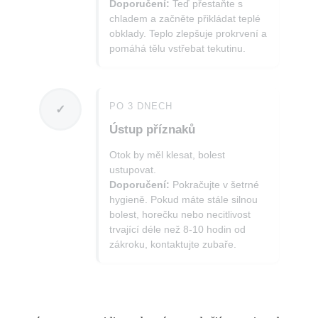
Doporučení:
Teď přestaňte s
chladem a začněte přikládat teplé
obklady. Teplo zlepšuje prokrvení a
pomáhá tělu vstřebat tekutinu.
PO 3 DNECH
✓
Ústup příznaků
Otok by měl klesat, bolest
ustupovat.
Doporučení:
Pokračujte v šetrné
hygieně. Pokud máte stále silnou
bolest, horečku nebo necitlivost
trvající déle než 8-10 hodin od
zákroku, kontaktujte zubaře.