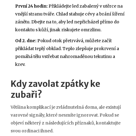
První 24 hodin:
Přikládejte led zabalený v utěrce na
vnější stranu tváře. Chlad stahuje cévy a brání šíření
zánětu. Dbejte na to, aby led nepřicházel přímo do
kontaktu s kůží, jinak riskujete omrzlinu.
Od 2. dne:
Pokud otok přetrvává, můžete začít
přikládat teplý obklad. Teplo zlepšuje prokrvení a
pomáhá tělu vstřebat nahromaděnou tekutinu a
krev.
Kdy zavolat zpátky ke
zubaři?
Většina komplikací je zvládnutelná doma, ale existují
varovné signály, které nesmíte ignorovat. Pokud se
objeví některý z následujících příznaků, kontaktujte
svou ordinaci ihned.