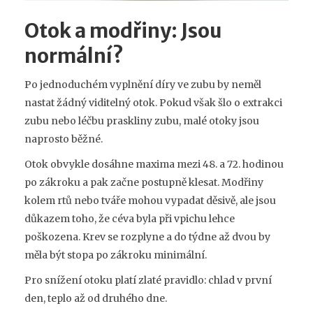
Otok a modřiny: Jsou
normální?
Po jednoduchém vyplnění díry ve zubu by neměl
nastat žádný viditelný otok. Pokud však šlo o
extrakci
zubu
nebo léčbu
praskliny zubu
, malé otoky jsou
naprosto běžné.
Otok obvykle dosáhne maxima mezi 48. a 72. hodinou
po zákroku a pak začne postupně klesat. Modřiny
kolem rtů nebo tváře mohou vypadat děsivě, ale jsou
důkazem toho, že céva byla při vpichu lehce
poškozena. Krev se rozplyne a do týdne až dvou by
měla být stopa po zákroku minimální.
Pro snížení otoku platí zlaté pravidlo: chlad v první
den, teplo až od druhého dne.