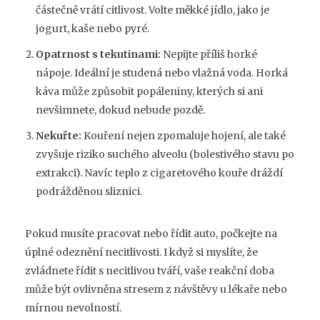
částečně vrátí citlivost. Volte měkké jídlo, jako je
jogurt, kaše nebo pyré.
Opatrnost s tekutinami:
Nepijte příliš horké
nápoje. Ideální je studená nebo vlažná voda. Horká
káva může způsobit popáleniny, kterých si ani
nevšimnete, dokud nebude pozdě.
Nekuřte:
Kouření nejen zpomaluje hojení, ale také
zvyšuje riziko suchého alveolu (bolestivého stavu po
extrakci). Navíc teplo z cigaretového kouře dráždí
podrážděnou sliznici.
Pokud musíte pracovat nebo řídit auto, počkejte na
úplné odeznění necitlivosti. I když si myslíte, že
zvládnete řídit s necitlivou tváří, vaše reakční doba
může být ovlivněna stresem z návštěvy u lékaře nebo
mírnou nevolností.