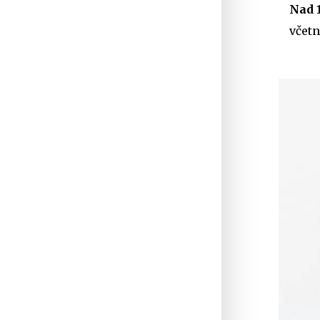
Nad 1
včetn