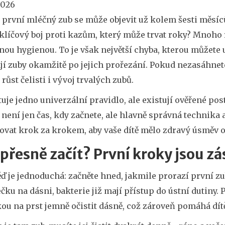
2026
e první mléčný zub se může objevit už kolem šesti měsíc
klíčový boj proti kazům, který může trvat roky? Mnoho ro
ou hygienou. To je však největší chyba, kterou můžete u
í zuby okamžitě po jejich prořezání. Pokud nezasáhnete
 růst čelisti i vývoj trvalých zubů.
uje jedno univerzální pravidlo, ale existují ověřené pos
není jen čas, kdy začnete, ale hlavně správná technika 
ovat krok za krokem, aby vaše dítě mělo zdravý úsměv 
přesně začít? První kroky jsou zá
 je jednoduchá: začněte hned, jakmile prorazí první zub.
ečku na dásni, bakterie již mají přístup do ústní dutiny.
ou na prst jemně očistit dásně, což zároveň pomáhá dít