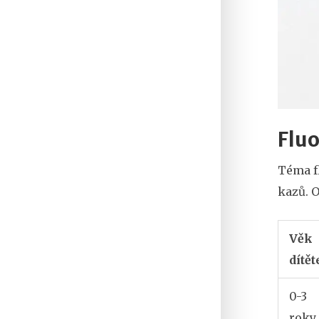
Fluo
Téma fl
kazů. O
Věk
dítět
0-3
roky