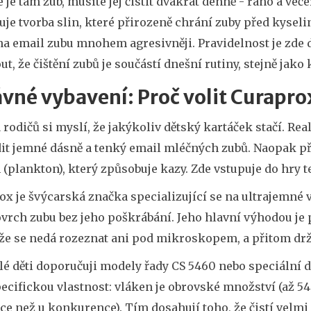
 je tam zub, musíte jej čistit dvakrát denně - ráno a več
uje tvorba slin, které přirozeně chrání zuby před kyseli
a email zubu mnohem agresivněji. Pravidelnost je zde dů
t, že čištění zubů je součástí dnešní rutiny, stejně jak
vné vybavení: Proč volit Curapro
 rodičů si myslí, že jakýkoliv dětský kartáček stačí. Rea
it jemné dásně a tenký email mléčných zubů. Naopak pří
 (plankton), který způsobuje kazy. Zde vstupuje do hry
ox
je
švýcarská značka specializující se na ultrajemné v
ovrch zubu bez jeho poškrábání
. Jeho hlavní výhodou je 
 že se nedá rozeznat ani pod mikroskopem, a přitom drž
lé děti doporučuji modely řady
CS 5460
nebo speciální d
ecifickou vlastnost: vláken je obrovské množství (až 54
íce než u konkurence). Tím dosahují toho, že čistí velmi