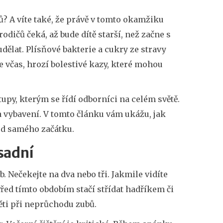
ů? A víte také, že právě v tomto okamžiku
dičů čeká, až bude dítě starší, než začne s
dělat. Plísňové bakterie a cukry ze stravy
 včas, hrozí bolestivé kazy, které mohou
tupy, kterým se řídí odborníci na celém světě.
a vybavení. V tomto článku vám ukážu, jak
od samého začátku.
sadní
 Nečekejte na dva nebo tři. Jakmile vidíte
 Před tímto obdobím stačí střídat hadříkem či
ěti při neprůchodu zubů.