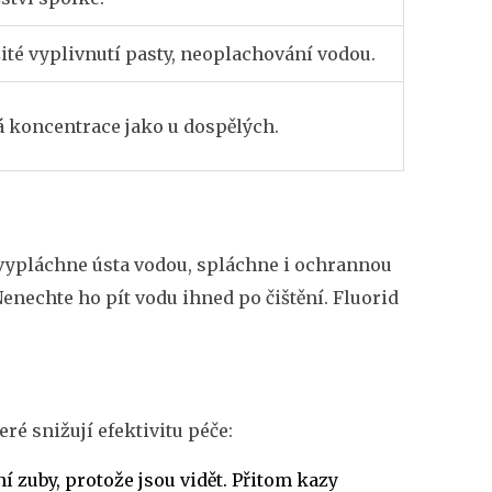
ité vyplivnutí pasty, neoplachování vodou.
á koncentrace jako u dospělých.
 vypláchne ústa vodou, spláchne i ochrannou
Nenechte ho pít vodu ihned po čištění. Fluorid
eré snižují efektivitu péče:
í zuby, protože jsou vidět. Přitom kazy