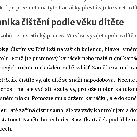
ětí po přechodu na tyto kartáčky přestávají krvácet a dí
nika čištění podle věku dítěte
 zubů není statický proces. Musí se vyvíjet spolu s dítět
oky:
Čistíte vy. Dítě leží na vašich kolenou, hlavou smě
olu. Použijte prstenový kartáček nebo malý ruční kar
ových ručnic na každém zubě zvlášť. Zaměřte se na hra
et:
Stále čistíte vy, ale dítě se snaží napodobovat. Nechte
čnosti mu ale vyčistíte zuby vy, protože motorika rukou
anění plaku. Pomozte mu s držení kartáčku, ale dokonče
let:
Dítě začíná čistit samo, ale vy vždy kontrolujete a do
tatnost. Naučte ho technice Bass (kartáček pod úhlem 
bech.