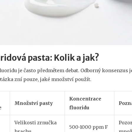
ridová pasta: Kolik a jak?
uoridu je často předmětem debat. Odborný konsenzus je 
tázka zní pouze, jaké množství použít.
Koncentrace
Množství pasty
Poz
e
fluoridu
Velikosti zrnučka
Pozor
500-1000 ppm F
hrachu
množs