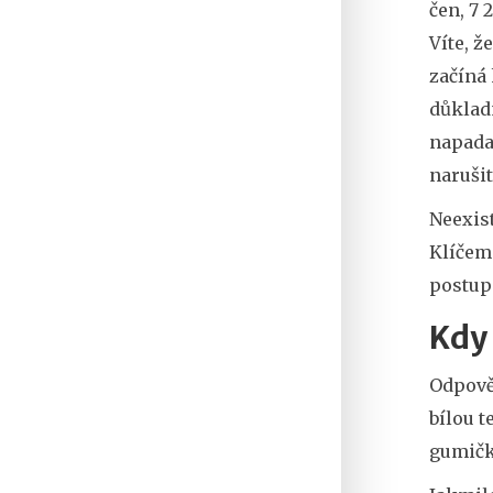
čen, 7 
Víte, ž
začíná 
důkladn
napadaj
narušit
Neexist
Klíčem 
postup
Kdy 
Odpověď
bílou t
gumičk