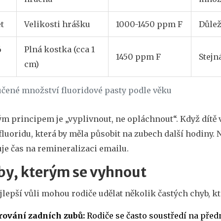
et
Velikosti hrášku
1000-1450 ppm F
Důlež
6
Plná kostka (cca 1
1450 ppm F
Stejn
cm)
čené množství fluoridové pasty podle věku
ým principem je „vyplivnout, ne opláchnout“. Když dítě
fluoridu, která by měla působit na zubech další hodiny. 
je čas na remineralizaci emailu.
by, kterým se vyhnout
ejlepší vůli mohou rodiče udělat několik častých chyb, kt
rování zadních zubů:
Rodiče se často soustředí na předn