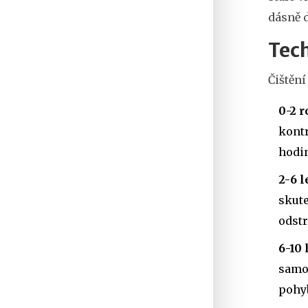
dásně d
Tech
Čištění
0-2 r
kontr
hodin
2-6 l
skute
odstr
6-10 
samos
pohy