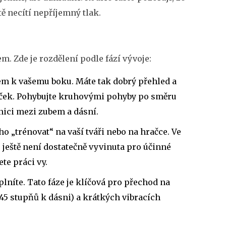
tě necítí nepříjemný tlak.
em. Zde je rozdělení podle fází vývoje:
rem k vašemu boku. Máte tak dobrý přehled a
táček. Pohybujte kruhovými pohyby po směru
nici mezi zubem a dásní.
 ho „trénovat“ na vaší tváři nebo na hračce. Ve
 ještě není dostatečně vyvinuta pro účinné
te práci vy.
plníte. Tato fáze je klíčová pro přechod na
45 stupňů k dásni) a krátkých vibracích