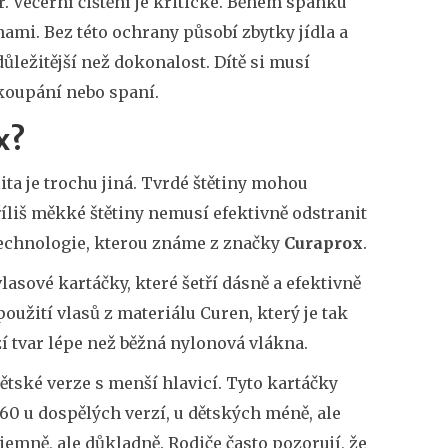
er. Večerní čištění je kritické. Během spánku
nami. Bez této ochrany působí zbytky jídla a
ležitější než dokonalost. Dítě si musí
o koupání nebo spaní.
x?
lita je trochu jiná. Tvrdé štětiny mohou
liš měkké štětiny nemusí efektivně odstranit
 technologie, kterou známe z značky
Curaprox
.
lasové kartáčky, které šetří dásně a efektivně
použití vlasů z materiálu Curen, který je tak
í tvar lépe než běžná nylonová vlákna.
ětské verze s menší hlavicí. Tyto kartáčky
60 u dospělých verzí, u dětských méně, ale
 jemně, ale důkladně. Rodiče často pozorují, že