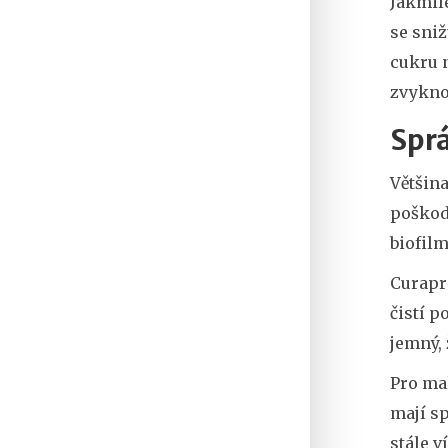
Jakmile
se sniž
cukru n
zvyknou
Sprá
Většina
poškod
biofilm
Curapr
čistí p
jemný,
Pro ma
mají sp
stále v