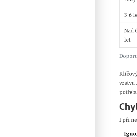
3-6 l
Nad 
let
Doporu
Klíčov
vrstvu 
potřebu
Chy
I při n
Igno